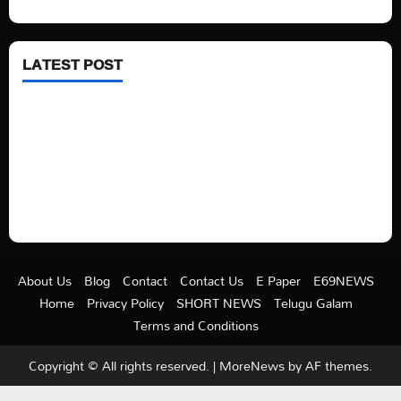
LATEST POST
See latest Trump and Biden polling of America
Electric trains in Ukrainian cities
A volcano is erupting again in Japan
A healthy diet is always better than dieting.
About Us
Blog
Contact
Contact Us
E Paper
E69NEWS
Home
Privacy Policy
SHORT NEWS
Telugu Galam
Terms and Conditions
Copyright © All rights reserved.
|
MoreNews
by AF themes.