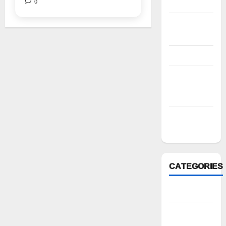
0
2022
October
2022
August 2022
July 2022
March 2022
February
2022
CATEGORIES
Anantapur
Andhra
Pradesh