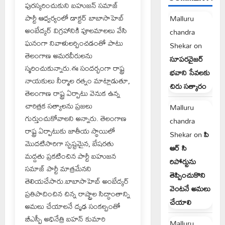
పురస్కరించుకుని బహుజన్ సమాజ్
పార్టీ ఆధ్వర్యంలో డాక్టర్ బాబాసాహెబ్
Malluru
అంబేద్కర్ విగ్రహానికి పూలమాలలు వేసి
chandra
ఘనంగా నివాళులర్పించడంతో పాటు
Shekar
on
తెలంగాణ అమరవీరులను
సూపరవైజర్
స్మరించుకున్నారు.ఈ సందర్భంగా రాష్ట్ర
భవాని సేవలకు
నాయకులు నీర్మాల రత్నం మాట్లాడుతూ,
చిరు సత్కారం
తెలంగాణ రాష్ట్ర ఏర్పాటు వెనుక ఉన్న
చారిత్రక సత్యాలను ప్రజలు
Malluru
గుర్తుంచుకోవాలని అన్నారు. తెలంగాణ
chandra
రాష్ట్ర ఏర్పాటుకు జాతీయ స్థాయిలో
Shekar
on
పి
మొదటిసారిగా స్పష్టమైన, బేషరతు
ఆర్ సి
మద్దతు ప్రకటించిన పార్టీ బహుజన
రిపోర్టును
సమాజ్ పార్టీ మాత్రమేనని
తెప్పించుకొని
తెలియచేసారు.బాబాసాహెబ్ అంబేద్కర్
వెంటనే అమలు
ప్రతిపాదించిన చిన్న రాష్ట్రాల సిద్ధాంతాన్ని
చేయాలి
అమలు చేయాలనే దృఢ సంకల్పంతో
బీఎస్పీ అధినేత్రి బహన్ కుమారి
Malluru