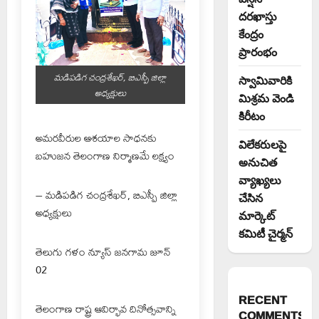
దరఖాస్తు
కేంద్రం
ప్రారంభం
మడిపడిగ చంద్రశేఖర్, బిఎస్పీ జిల్లా
స్వామివారికి
అధ్యక్షులు
మిశ్రమ వెండి
కిరీటం
అమరవీరుల ఆశయాల సాధనకు
విలేకరులపై
బహుజన తెలంగాణ నిర్మాణమే లక్ష్యం
అనుచిత
వ్యాఖ్యలు
– మడిపడిగ చంద్రశేఖర్, బిఎస్పీ జిల్లా
చేసిన
అధ్యక్షులు
మార్కెట్
కమిటీ చైర్మన్‌
తెలుగు గళం న్యూస్ జనగామ జూన్
02
RECENT
తెలంగాణ రాష్ట్ర ఆవిర్భావ దినోత్సవాన్ని
COMMENTS