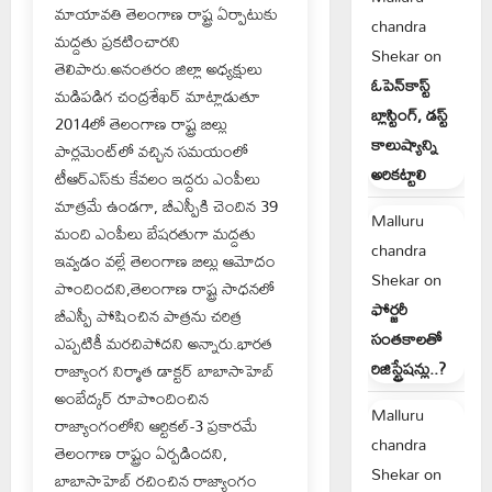
మాయావతి తెలంగాణ రాష్ట్ర ఏర్పాటుకు
chandra
మద్దతు ప్రకటించారని
Shekar
on
తెలిపారు.అనంతరం జిల్లా అధ్యక్షులు
ఓపెన్‌కాస్ట్
మడిపడిగ చంద్రశేఖర్ మాట్లాడుతూ
బ్లాస్టింగ్, డస్ట్
2014లో తెలంగాణ రాష్ట్ర బిల్లు
కాలుష్యాన్ని
పార్లమెంట్‌లో వచ్చిన సమయంలో
అరికట్టాలి
టీఆర్ఎస్‌కు కేవలం ఇద్దరు ఎంపీలు
మాత్రమే ఉండగా, బీఎస్పీకి చెందిన 39
Malluru
మంది ఎంపీలు బేషరతుగా మద్దతు
chandra
ఇవ్వడం వల్లే తెలంగాణ బిల్లు ఆమోదం
Shekar
on
పొందిందని,తెలంగాణ రాష్ట్ర సాధనలో
ఫోర్జరీ
బీఎస్పీ పోషించిన పాత్రను చరిత్ర
సంతకాలతో
ఎప్పటికీ మరచిపోదని అన్నారు.భారత
రిజిస్ట్రేషన్లు..?
రాజ్యాంగ నిర్మాత డాక్టర్ బాబాసాహెబ్
అంబేద్కర్ రూపొందించిన
Malluru
రాజ్యాంగంలోని ఆర్టికల్-3 ప్రకారమే
chandra
తెలంగాణ రాష్ట్రం ఏర్పడిందని,
Shekar
on
బాబాసాహెబ్ రచించిన రాజ్యాంగం