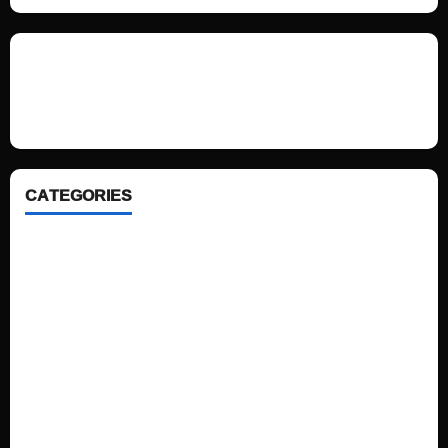
We love WordPress and we are here to provide you with professional
looking WordPress themes so that you can take your website one step
ahead. We focus on simplicity, elegant design and clean code.
CATEGORIES
Home
Sports
Politics
Technology
Fashion
Health