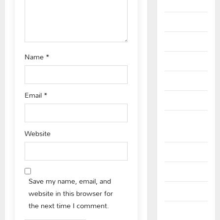
August 2025
n
July 2025
June 2025
Name
*
May 2025
April 2025
Email
*
March 2025
September
Website
2024
August 2024
July 2024
Save my name, email, and
June 2024
website in this browser for
the next time I comment.
May 2024