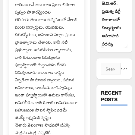
జె.వి.ఆర్.
కారణంగానే తెలంగాణ ప్రజల చిరకాల
ప్రభుత్వ డిగ్రీ
స్వప్నం సాకారమైందని
తెలిపారు.తెలంగాణ ఉద్యమంలో వేలాది
కళాశాలలో
మంది విద్యార్థులు, యువకులు,
విద్యార్థులకు
నిరుద్యోగులు, బహుజన వర్గాల ప్రజలు
అవగాహన
ప్రాణత్యాగాలు చేశారని, కానీ నేటి
సదస్సు
ప్రభుత్వాలు అమరవీరుల త్యాగాలను,
వారి కుటుంబాల సమస్యలను
పూర్తిస్థాయిలో గుర్తించడం లేదని
Search
విమర్శించారు.తెలంగాణ రాష్ట్రం
for:
ఏర్పడినా సామాజిక న్యాయం, సమాన
అవకాశాలు, రాజకీయ భాగస్వామ్యం
RECENT
ఇంకా పూర్తిస్థాయిలో అమలు కాలేదని,
POSTS
అమరవీరుల ఆశయాలకు అనుగుణంగా
బహుజనుల పాలన స్థాపించడమే
వరి సాగుకు
బీఎస్పీ లక్ష్యమని స్పష్టం
బదులుగా
చేశారు.తెలంగాణ సాధనలో బీఎస్పీ
ప్రత్యామ్నాయ
పాత్రను చరిత్ర ఎప్పటికీ