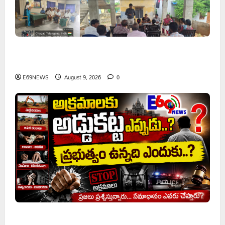
వరి సాగుకు బదులుగా ప్రత్యామ్నాయ పంటలపై రైతులు దృష్టి
సారించాలి
E69NEWS
August 9, 2026
0
అక్రమాలకు అడ్డుకట్ట ఎప్పుడు..? ప్రభుత్వం ఉన్నది ఎందుకు..?