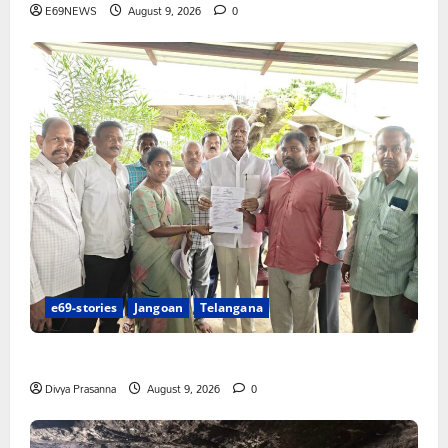
E69NEWS
August 9, 2026
0
e69-stories
Jangoan
Telangana
చేయూత పెన్షన్ దరఖాస్తు కేంద్రం ప్రారంభం
Divya Prasanna
August 9, 2026
0