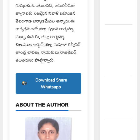
పంటలపై
గుర్తుంచుకుంటుందని, అమరవీరుల
రైతులు దృష్టి
త్యాగాలకు నిజమైన నివాళి బహుజన
సారించాలి
తెలంగాణ నిర్మాణమేనని అన్నారు.ఈ
కార్యక్రమంలో జిల్లా ప్రధాన కార్యదర్శి
అక్రమాలకు
మబ్బు ఉదయ్, జిల్లా కార్యదర్శి
అడ్డుకట్ట
చిలుముల అర్జున్,జిల్లా మహిళా కన్వీనర్
ఎప్పుడు..?
తాండ్ర లావణ్య,నాయకులు రాజశేఖర్
ప్రభుత్వం
తదితరులు పాల్గొన్నారు.
ఉన్నది
ఎందుకు..?
Download Share
చేయూత
Whatsapp
పెన్షన్
దరఖాస్తు
ABOUT THE AUTHOR
కేంద్రం
ప్రారంభం
స్వామివారికి
మిశ్రమ వెండి