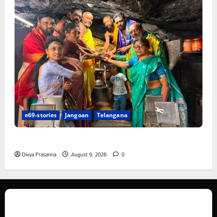
e69-stories
Jangoan
Telangana
స్వామివారికి మిశ్రమ వెండి కిరీటం
Divya Prasanna
August 9, 2026
0