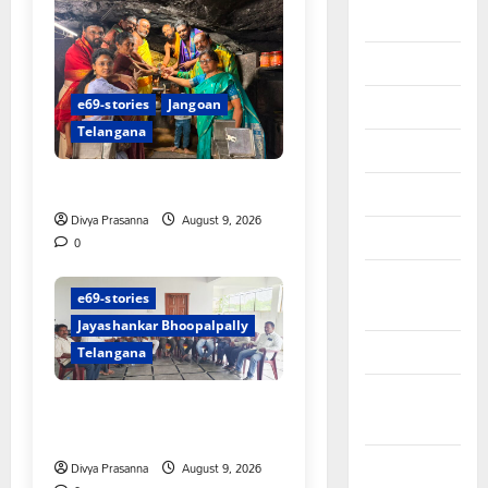
August 2023
July 2023
June 2023
e69-stories
Jangoan
Telangana
May 2023
స్వామివారికి మిశ్రమ వెండి కిరీటం
April 2023
Divya Prasanna
August 9, 2026
March 2023
0
February
e69-stories
2023
Jayashankar Bhoopalpally
January 2023
Telangana
December
విలేకరులపై అనుచిత వ్యాఖ్యలు
2022
చేసిన మార్కెట్ కమిటీ చైర్మన్‌
November
Divya Prasanna
August 9, 2026