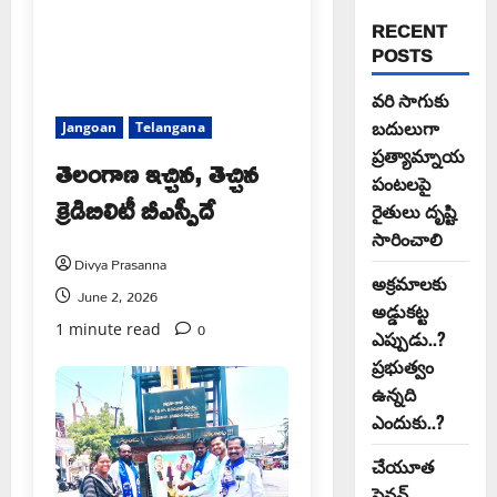
RECENT
POSTS
వరి సాగుకు
బదులుగా
Jangoan
Telangana
ప్రత్యామ్నాయ
తెలంగాణ ఇచ్చిన, తెచ్చిన
పంటలపై
క్రెడిబిలిటీ బీఎస్పీదే
రైతులు దృష్టి
సారించాలి
Divya Prasanna
అక్రమాలకు
June 2, 2026
అడ్డుకట్ట
0
1 minute read
ఎప్పుడు..?
ప్రభుత్వం
ఉన్నది
ఎందుకు..?
చేయూత
పెన్షన్