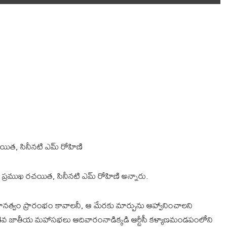
యిత, సినీనటి ఎమ్ రోహిణి
ప్రముఖ రచయిత, సినీనటి ఎమ్ రోహిణి అన్నారు.
్వం ప్రారంభం కావాలనీ, ఆ మేరకు మార్పును ఆహ్వానించాలని
4వ జాతీయ మహాసభలు ఆదివారంనాడిక్కడి ఆర్టీసీ కళ్యాణమండపంలోని