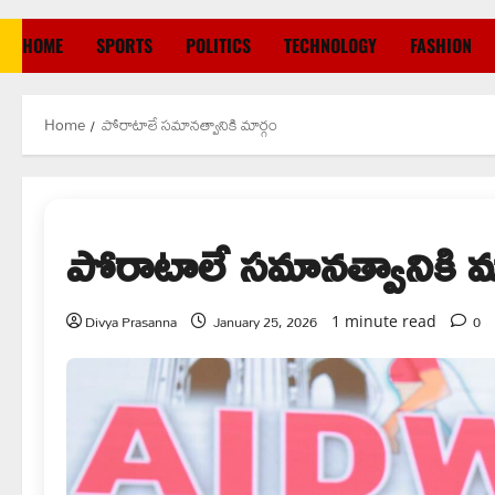
HOME
SPORTS
POLITICS
TECHNOLOGY
FASHION
Home
పోరాటాలే సమానత్వానికి మార్గం
పోరాటాలే సమానత్వానికి మ
Divya Prasanna
January 25, 2026
0
1 minute read