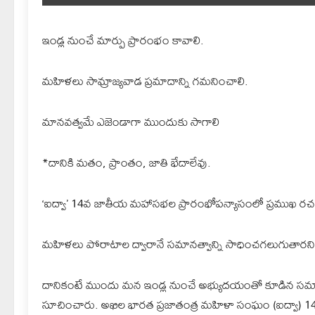
ఇండ్ల నుంచే మార్పు ప్రారంభం కావాలి.
మహిళలు సామ్రాజ్యవాడ ప్రమాదాన్ని గమనించాలి.
మానవత్వమే ఎజెండాగా ముందుకు సాగాలి
*దానికి మతం, ప్రాంతం, జాతి భేదాలేవు.
‘ఐద్వా’ 14వ జాతీయ మహాసభల ప్రారంభోపన్యాసంలో ప్రముఖ రచ
మహిళలు పోరాటాల ద్వారానే సమానత్వాన్ని సాధించగలుగుతారని 
దానికంటే ముందు మన ఇండ్ల నుంచే అభ్యుదయంతో కూడిన సమానత
సూచించారు. అఖిల భారత ప్రజాతంత్ర మహిళా సంఘం (ఐద్వా) 1