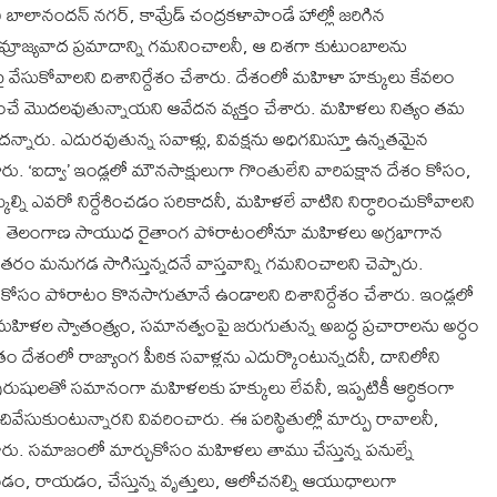
 బాలానందన్ నగర్, కామ్రేడ్ చంద్రకళాపాండే హాల్లో జరిగిన
్రాజ్యవాద ప్రమాదాన్ని గమనించాలనీ, ఆ దిశగా కుటుంబాలను
ేసుకోవాలని దిశానిర్దేశం చేశారు. దేశంలో మహిళా హక్కులు కేవలం
నుంచే మొదలవుతున్నాయని ఆవేదన వ్యక్తం చేశారు. మహిళలు నిత్యం తమ
ారు. ఎదురవుతున్న సవాళ్లు, వివక్షను అధిగమిస్తూ ఉన్నతమైన
ు. ‘ఐద్వా’ ఇండ్లలో మౌనసాక్షులుగా గొంతులేని వారిపక్షాన దేశం కోసం,
ి ఎవరో నిర్దేశించడం సరికాదనీ, మహిళలే వాటిని నిర్ధారించుకోవాలని
పదనీ, తెలంగాణ సాయుధ రైతాంగ పోరాటంలోనూ మహిళలు అగ్రభాగాన
 తరం మనుగడ సాగిస్తున్నదనే వాస్తవాన్ని గమనించాలని చెప్పారు.
కోసం పోరాటం కొనసాగుతూనే ఉండాలని దిశానిర్దేశం చేశారు. ఇండ్లలో
మహిళల స్వాతంత్ర్యం, సమానత్వంపై జరుగుతున్న అబద్ధ ప్రచారాలను అర్ధం
తం దేశంలో రాజ్యాంగ పీఠిక సవాళ్లను ఎదుర్కొంటున్నదనీ, దానిలోని
పురుషులతో సమానంగా మహిళలకు హక్కులు లేవనీ, ఇప్పటికీ ఆర్ధికంగా
ుంటున్నారని వివరించారు. ఈ పరిస్థితుల్లో మార్పు రావాలనీ,
ంచారు. సమాజంలో మార్చుకోసం మహిళలు తాము చేస్తున్న పనుల్నే
, రాయడం, చేస్తున్న వృత్తులు, ఆలోచనల్ని ఆయుధాలుగా