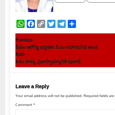
WhatsApp
Facebook
Copy
Twitter
Telegram
Share
Link
P
Previous:
పేదల ఆరోగ్య భద్రతకు సీఎం సహాయనిధి అండ
o
Next:
s
ఓటు హక్కు ప్రజాస్వామ్యానికి పునాది
t
n
Leave a Reply
a
Your email address will not be published.
Required fields ar
v
Comment
*