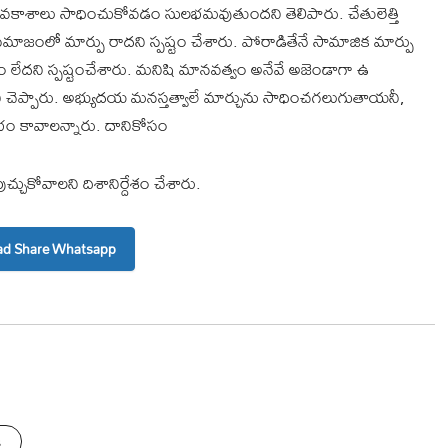
కాశాలు సాధించుకోవడం సులభమవుతుందని తెలిపారు. చేతులెత్తి
సమాజంలో మార్పు రాదని స్పష్టం చేశారు. పోరాడితేనే సామాజిక మార్పు
 లేదని స్పష్టంచేశారు. మనిషి మానవత్వం అనేవే అజెండాగా ఉ
చెప్పారు. అభ్యుదయ మనస్తత్వాలే మార్చును సాధించగలుగుతాయనీ,
భం కావాలన్నారు. దానికోసం
్చుకోవాలని దిశానిర్దేశం చేశారు.
d Share Whatsapp
s