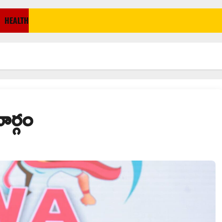
HEALTH
ార్గం