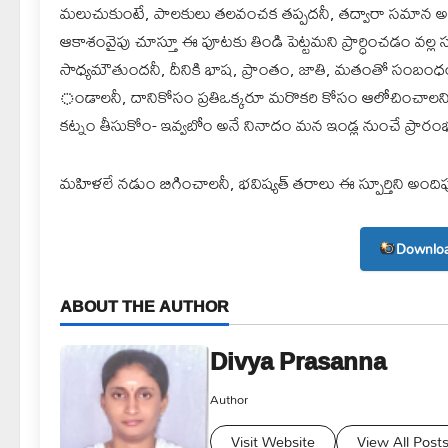
మలుచుకుంటే, పాలకులు తలవంచక తప్పదనీ, తద్వారా సమాన అవ
ఆకాశంవైపు చూస్తూ ఈ పూటకు తిండి పెట్టమని ప్రార్ధించడం వల్ల 
సాధ్యమౌతుందనీ, దీనికి భాష, ప్రాంతం, జాతి, మతంతో సంబంధం
ండాలనీ, దానికోసం ప్రతిఒక్కరూ మరొకరి కోసం ఆలోచించాలని 
కట్నం తీసుకోం- ఇవ్వబోం అనే నినాదం మన ఇండ్ల నుంచే ప్రారం
మహిళలే నడుం బిగించాలనీ, భవిష్యత్ తరాలు ఈ స్పూర్తిని అందిపుచ
Downloa
ABOUT THE AUTHOR
Divya Prasanna
Author
Visit Website
View All Post