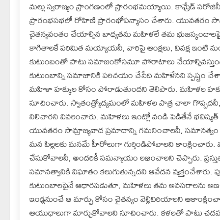
మల్లు స్వరాజ్యం ప్రాంగణంలో ప్రారంభమయ్యాయి. కామ్రేడ్ సరోజినీ
ప్రారంభసభలో రోహిణి ప్రారంభోపన్యాసం చేశారు. యువతరం సామ
చైతన్యవంతం చేయాల్సిన బాధ్యతను మహిళలే తమ భుజస్కందాలపై వ
కాగితాలకే పరిమిత మయ్యాయనీ, వారిపై ఆంక్షలు, వివక్ష ఇంటి 
కుటుంబంతో పాటు సమాజంకోసమూ పోరాటాలు చేయాల్సివస్తుందన్న
కుటుంబాన్ని సమాజానికి పరిచయం చేసేది మహిళేనని స్పష్టం చేశార
మహిళా హక్కుల కోసం పోరాడుతుందని తెలిపారు. మహిళల హక్కుల్న
సూచించారు. స్వాతంత్ర్యోద్యమంలో మహిళల పాత్ర చాలా గొప్
నిలిచారని వివరించారు. మహిళలు ఇంట్లో వండి పెడితేనే భవిష్యత్
యువతరం సామ్రాజ్యవాద ప్రమాదాన్ని గమనించాలనీ, సమానత్వం 
మన పిల్లలకు మనమే హీరోలుగా గుర్తిండిపోవాలని కాంక్షించారు. 
చేసుకోవాలనీ, అందరికీ సమన్యాయం లభించాలని చెప్పారు. ప్రస్తు
సమానత్వానికి విఘాతం కలుగుతున్నదని ఆవేదన వ్యక్తంచేశారు. 
కుటుంబాలపైనే ఆధారపడుతూ, మహిళలు తమ అవసరాలను అణచివేసుక
ఇండ్లనుంచే ఆ మార్పు కోసం చైతన్యం వెల్లివిరియాలని ఆకాంక్షి
ఆయుధాలుగా మార్చుకోవాలని సూచించారు. కళలతో పాటు చదవడం