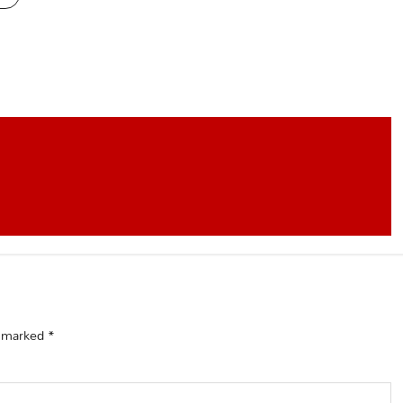
e marked
*