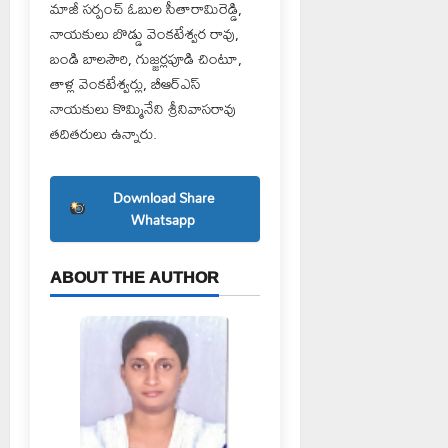
మాజీ సర్పంచ్ ఓబుల సీతారామిరెడ్డి,
నాయకులు బొడ్డు వెంకటేశ్వర రావు,
బండి బాలసౌరి, గుజ్జర్లపూడి చింటూ,
తాళ్ల వెంకటేశ్వర్లు, బీఆర్ఎస్
నాయకులు కొమ్మినేని శ్రీనివాసరావు
తదితరులు ఉన్నారు.
Download Share
Whatsapp
ABOUT THE AUTHOR