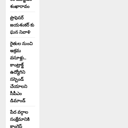
శంఖారావం
ప్రొఫెసర్
జయశంకర్ కు
ఘన నివాళి
రైతుల నుంచి
అక్రమ
వసూళ్లు..
కాంట్రాక్ట్
ఉద్యోగిని
సస్పెండ్
చేయాలని
సీపీఎం
డిమాండ్
పేద వర్గాల
సంక్షేమానికి
కాంగ్రెస్