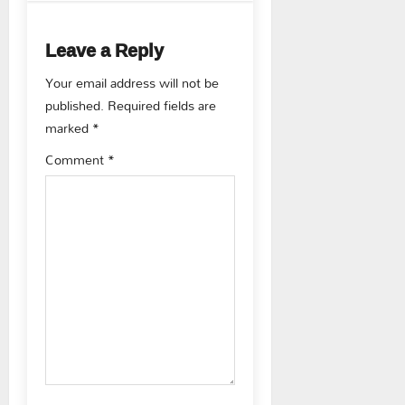
n
Leave a Reply
a
Your email address will not be
v
published.
Required fields are
marked
*
i
Comment
*
g
a
t
i
o
n