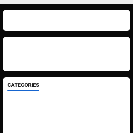
We love WordPress and we are here to provide you with professional
looking WordPress themes so that you can take your website one step
ahead. We focus on simplicity, elegant design and clean code.
CATEGORIES
Home
Sports
Politics