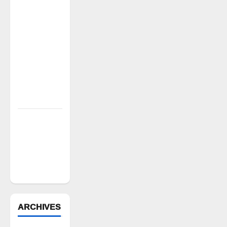
అక్రమ
వసూళ్లు..
కాంట్రాక్ట్
ఉద్యోగిని
సస్పెండ్
చేయాలని
సీపీఎం
డిమాండ్
పేద వర్గాల
సంక్షేమానికి
కాంగ్రెస్
ప్రభుత్వం పెద్ద
పీట
ARCHIVES