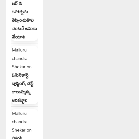
ఆర్ సి
రిపోర్టును
తెప్పించుకొని
వెంటనే అమలు
చేయాలి
Malluru
chandra
Shekar
on
ఓపెన్‌కాస్ట్
బ్లాస్టింగ్, డస్ట్
కాలుష్యాన్ని
అరికట్టాలి
Malluru
chandra
Shekar
on
ఫోర్జరీ