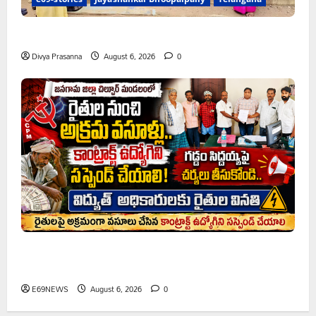
ప్రొఫెసర్ జయశంకర్ కు ఘన నివాళి
Divya Prasanna
August 6, 2026
0
రైతుల నుంచి అక్రమ వసూళ్లు.. కాంట్రాక్ట్ ఉద్యోగిని సస్పెండ్
చేయాలని సీపీఎం డిమాండ్
E69NEWS
August 6, 2026
0