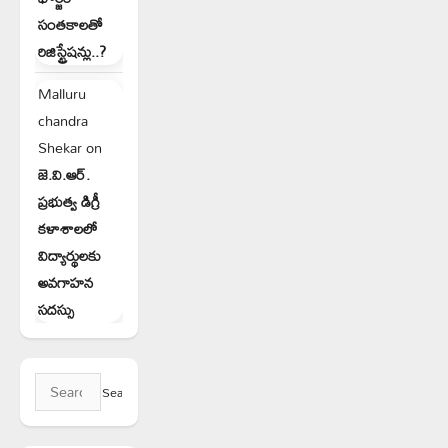
సంతకాలతో
రిజిస్ట్రేషన్లు..?
Malluru
chandra
Shekar
on
జె.వి.ఆర్.
ప్రభుత్వ డిగ్రీ
కళాశాలలో
విద్యార్థులకు
అవగాహన
సదస్సు
Search
for: