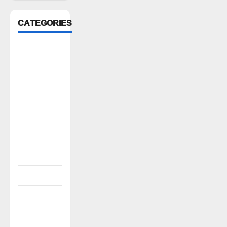
CATEGORIES
Anantapur
Andhra
Pradesh
Bhadradri
Kothagudem
CableTV live
City
Covid
Culture
e69-stories