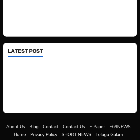
Technology
Fashion
Health
LATEST POST
See latest Trump and Biden polling of America
Electric trains in Ukrainian cities
A volcano is erupting again in Japan
A healthy diet is always better than dieting.
About Us
Blog
Contact
Contact Us
E Paper
E69NEWS
Home
Privacy Policy
SHORT NEWS
Telugu Galam