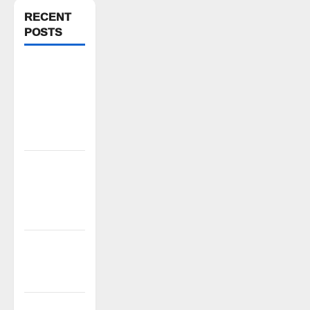
RECENT
POSTS
పిఆర్ టియు
మండల
అధ్యక్షులుగా
గీరెడ్డి ప్రమోద్
రెడ్డి
చలో ఐటీడీఏ
ఏటూరునాగారం
ముట్టడికి
శంఖారావం
ప్రొఫెసర్
జయశంకర్ కు
ఘన నివాళి
రైతుల నుంచి