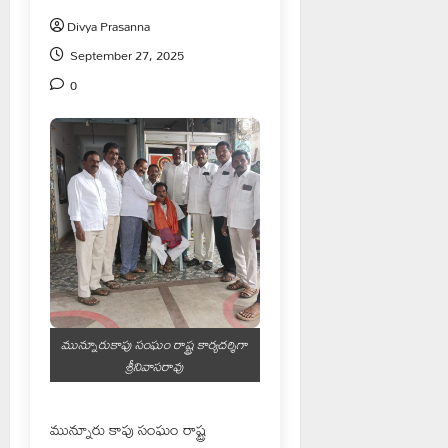
Divya Prasanna
September 27, 2025
0
మున్నూరుకాపు సంఘం రాష్ట్ర కార్యదర్శిగా
శ్రీనివాసరావు
మున్నూరు కాపు సంఘం రాష్ట్ర