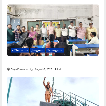
e69-stories
Jangoan
Telangana
పిఆర్ టియు మండల అధ్యక్షులుగా గీరెడ్డి ప్రమోద్ రెడ్డి
Divya Prasanna
August 6, 2026
0