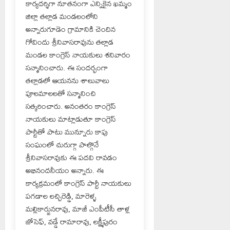
కార్యదర్శిగా నూతనంగా ఎన్నికైన ఖమ్మం
జిల్లా తల్లాడ మండలంలోని
అన్నారుగూడెం గ్రామానికి చెందిన
గోవిందు శ్రీనివాసరావును తల్లాడ
మండల కాంగ్రెస్ నాయకులు శనివారం
సన్మానించారు. ఈ సందర్భంగా
తల్లాడలో ఆయనను శాలువాలు
పూలమాలలతో సన్మానించి
సత్కరించారు. అనంతరం కాంగ్రెస్
నాయకులు మాట్లాడుతూ కాంగ్రెస్
పార్టీతో పాటు మున్నూరు కాపు
సంఘంలో చురుగ్గా పాల్గొనే
శ్రీనివాసరావుకు ఈ పదవి రావడం
అభినందనీయం అన్నారు. ఈ
కార్యక్రమంలో కాంగ్రెస్ పార్టీ నాయకులు
పగడాల లచ్చిరెడ్డి, మారెళ్ళ
మల్లికార్జునరావు, మాజీ ఎంపీటీసీ తాళ్ల
జోసెఫ్, వడ్డే రామారావు, లక్ష్మీపురం