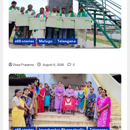
e69-stories
Mulugu
Telangana
చలో ఐటీడీఏ ఏటూరునాగారం ముట్టడికి శంఖారావం
Divya Prasanna
August 6, 2026
0
e69-stories
Jayashankar Bhoopalpally
Telangana