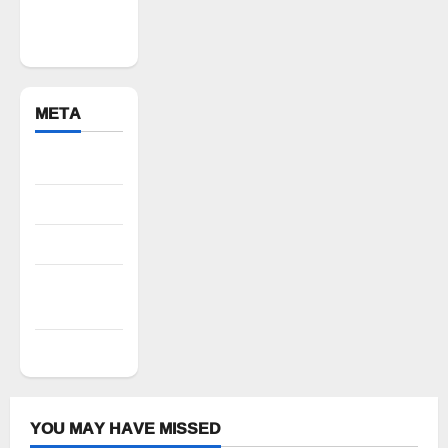
Yadadri
Bhuvanagiri
META
Register
Log in
Entries feed
Comments
feed
WordPress.org
YOU MAY HAVE MISSED