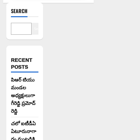
SEARCH
Search
RECENT
POSTS
పిఆర్ టియు
మండల
అధ్యక్షులుగా
గీరెడ్డి ప్రమోద్
రెడ్డి
చలో ఐటీడీఏ
ఏటూరునాగా
రం ముట్టడికి