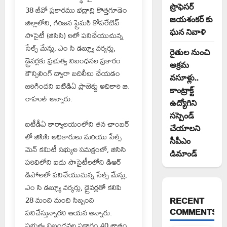
ప్రొఫెసర్
38 జీవో ప్రకారము భద్రాద్రి కొత్తగూడెం
జయశంకర్ కు
జిల్లాలోని, గిరిజన ప్రైమరీ కోపరేటివ్
ఘన నివాళి
సొసైటీ (జిసిసి) లలో పనిచేయుచున్న
సేల్స్ మేన్లు, ఎం సి డబ్ల్యూ వర్కర్లు,
రైతుల నుంచి
డ్రైవర్లకు ప్రభుత్వ నిబంధనల ప్రకారం
అక్రమ
కౌన్సిలింగ్ ద్వారా బదిలీలు చేయడం
వసూళ్లు..
జరిగిందని ఐటిడిఏ ప్రాజెక్టు అధికారి బి.
కాంట్రాక్ట్
రాహుల్ అన్నారు.
ఉద్యోగిని
సస్పెండ్
ఐటీడీఏ కార్యాలయంలోని తన ఛాంబర్
చేయాలని
లో జిసిసి అధికారులు మరియు సేల్స్
సీపీఎం
మెన్ కమిటీ సభ్యుల సమక్షంలో, జిసిసి
డిమాండ్
పరిధిలోని ఐదు సొసైటీలలోని డిఆర్
డిపోలలో పనిచేయుచున్న సేల్స్ మేన్లు,
ఎం సి డబ్ల్యూ వర్కర్లు, డ్రైవర్లతో కలిపి
28 మంది మంది సిబ్బంది
RECENT
COMMENTS
పనిచేస్తున్నారని ఆయన అన్నారు.
ప్రభుత్వ నిబంధనల ప్రకారం 40 శాతం