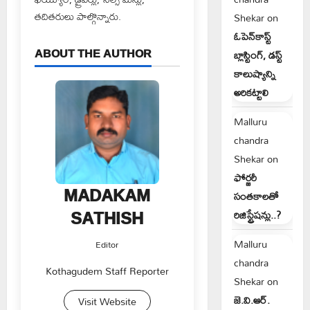
తదితరులు పాల్గొన్నారు.
Shekar
on
ఓపెన్‌కాస్ట్
ABOUT THE AUTHOR
బ్లాస్టింగ్, డస్ట్
కాలుష్యాన్ని
అరికట్టాలి
Malluru
chandra
Shekar
on
ఫోర్జరీ
MADAKAM
సంతకాలతో
SATHISH
రిజిస్ట్రేషన్లు..?
Malluru
Editor
chandra
Kothagudem Staff Reporter
Shekar
on
జె.వి.ఆర్.
Visit Website