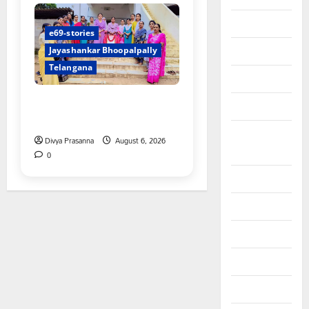
June 2025
e69-stories
May 2025
Jayashankar Bhoopalpally
Telangana
April 2025
ప్రొఫెసర్ జయశంకర్ కు ఘన
March 2025
నివాళి
September
Divya Prasanna
August 6, 2026
2024
0
August 2024
July 2024
June 2024
May 2024
April 2024