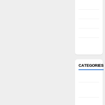
2022
August 2022
July 2022
March 2022
February
2022
CATEGORIES
Anantapur
Andhra
Pradesh
Bhadradri