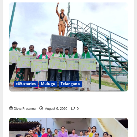
e69-stories
Mulugu
Telangana
చలో ఐటీడీఏ ఏటూరునాగారం ముట్టడికి శంఖారావం
Divya Prasanna
August 6, 2026
0