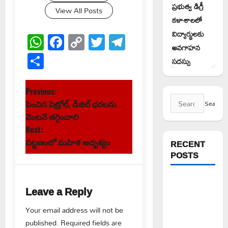
ప్రభుత్వ డిగ్రీ
View All Posts
కళాశాలలో
విద్యార్థులకు
WhatsApp
Facebook
Copy
Twitter
Telegram
అవగాహన
Link
Share
సదస్సు
P
Previous:
Search
పెంచిన పెట్రోల్, డీజిల్ ధరలను
o
for:
వెంటనే తగ్గించాలి
s
Next:
పట్టణంలో మహిళ అదృశ్యం
RECENT
t
POSTS
n
పెద్ది సుదర్శన్
Leave a Reply
a
రెడ్డికి ఎమ్మెల్యే
కడియం శ్రీహరి
Your email address will not be
v
నివాళి
published.
Required fields are