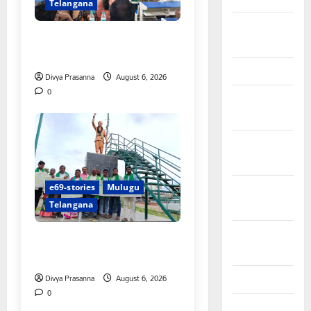
Telangana
February
పిఆర్ టియు మండల అధ్యక్షులుగా
2026
గీరెడ్డి ప్రమోద్ రెడ్డి
January 2026
Divya Prasanna
August 6, 2026
0
December
2025
November
2025
October
e69-stories
Mulugu
2025
Telangana
September
చలో ఐటీడీఏ ఏటూరునాగారం
2025
ముట్టడికి శంఖారావం
August 2025
Divya Prasanna
August 6, 2026
0
July 2025