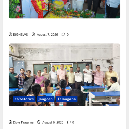
పెద్ది సుదర్శన్ రెడ్డికి ఎమ్మెల్యే కడియం శ్రీహరి నివాళి
E69NEWS
August 7, 2026
0
e69-stories
Jangoan
Telangana
పిఆర్ టియు మండల అధ్యక్షులుగా గీరెడ్డి ప్రమోద్ రెడ్డి
Divya Prasanna
August 6, 2026
0