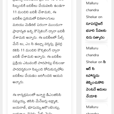
Malluru
సిబ్బందికి బదిలీలు చేయవలసి ఉండగా
chandra
11 మందిని బదిలీ చేశామని, ఈ
Shekar
on
బదిలీల ప్రకయలో వికలాంగులు
సూపరవైజర్
మరియు మెడికల్ పరంగా ముందుగా
భవాని సేవలకు
ప్రాధాన్యత ఇచ్చి కౌన్సెలింగ్ ద్వారా బదిలీ
చేశామని అన్నారు. ఈ బదిలీలలో సేల్స్
చిరు సత్కారం
మేన్ లు, ఎం సి డబ్ల్యూ వర్కర్లు, డైవర్ల
Malluru
కలిపి 11 మందిని కౌన్సిలింగ్ ద్వారా
chandra
బదిలీ చేశామని అన్నారు. ఈ బదిలీల
Shekar
on
పి
ప్రక్రియ ఎటువంటి పొరపాట్లు లేకుండా
ఆర్ సి
పారదర్శకంగా సిబ్బంది కోరుకున్నచోట
బదిలీలు చేయడం జరిగిందని ఆయన
రిపోర్టును
అన్నారు.
తెప్పించుకొని
వెంటనే అమలు
ఈ కార్యక్రమంలో ఇన్చార్జి డిఎంజిసిసి
చేయాలి
సమ్మయ్య, జిసిసి మేనేజర్లు లక్ష్మాజి,
Malluru
జయరాజ్, భూషయ్య,అకౌంటెంట్లు,
ఖయ్యూం, డ్రైవర్లు, సేల్స్ మెన్లు,
chandra