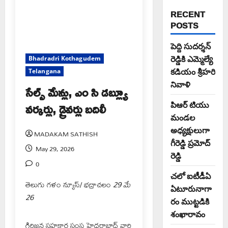
RECENT
POSTS
పెద్ది సుదర్శన్
రెడ్డికి ఎమ్మెల్యే
Bhadradri Kothagudem
కడియం శ్రీహరి
Telangana
నివాళి
సేల్స్ మేన్లు, ఎం సి డబ్ల్యూ
వర్కర్లు, డ్రైవర్లు బదిలీ
పిఆర్ టియు
మండల
అధ్యక్షులుగా
MADAKAM SATHISH
గీరెడ్డి ప్రమోద్
May 29, 2026
రెడ్డి
0
చలో ఐటీడీఏ
తెలుగు గళం న్యూస్/ భద్రాచలం
29 మే
ఏటూరునాగా
26
రం ముట్టడికి
శంఖారావం
గిరిజన సహకార సంస్థ హైదరాబాద్ వారి