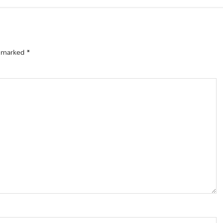
e marked
*