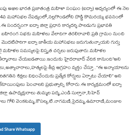
తి పిలుపు అఖిల భారత ప్రజాతంత్ర మహిళా సంఘం (ఐద్వా) ఆధ్వర్యంలో ఈ నెల
4వ మహాసభల నేపథ్యంలో,నల్లగొండలోని దొడ్డి కొమరయ్య భవనంలో
ందర్భంగా ఐద్వా జిల్లా ప్రధాన కార్యదర్శి పాలడుగు ప్రభావతి
రీ బహిరంగ సభకు మహిళలు వేలాదిగా తరలిరావాలి.ప్రతి గ్రామం నుంచి
రంలో మొదటిసారిగా ఐద్వా జాతీయ మహాసభలు జరుగుతున్నాయని గుర్తు
హాజరై మహిళల సమస్యలపై విస్తృత చర్చలు జరుపుతారు.మహిళల
లక తీర్మానాలు చేయబడతాయి.ఇందుకు హైదరాబాద్ వేదిక కానుంది”అని
ు,అత్యాచారాలు,హత్యలపై తీవ్ర ఆగ్రహం వ్యక్తం చేస్తూ..“ఈ అన్యాయాలను
ితగతిన శిక్షలు విధించేందుకు ప్రత్యేక కోర్టులు ఏర్పాటు చేయాలి” అని
 కేటాయింపులు పెంచాలని ప్రభుత్వాన్ని కోరారు.ఈ కార్యక్రమంలో ఐద్వా
ిల్లా ఉపాధ్యక్షురాలు తుమ్మల పద్మ,ఎండి సుల్తానా,సిహెచ్
యురాలు గోలి వెంకటమ్మ,కౌసల్య,టి.నాగమణి,సైదమ్మ,ఉమారాణి,మంజుల
d Share Whatsapp