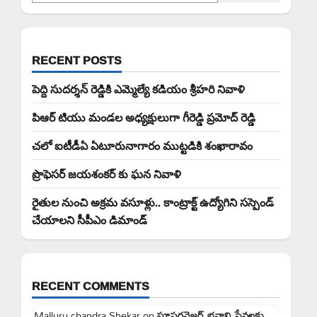
RECENT POSTS
పెద్ది సుదర్శన్ రెడ్డికి ఎమ్మెల్యే కడియం శ్రీహరి నివాళి
పిఆర్ టియు మండల అధ్యక్షులుగా గీరెడ్డి ప్రమోద్ రెడ్డి
చలో ఐటీడీఏ ఏటూరునాగారం ముట్టడికి శంఖారావం
ప్రొఫెసర్ జయశంకర్ కు ఘన నివాళి
రైతుల నుంచి అక్రమ వసూళ్లు.. కాంట్రాక్ట్ ఉద్యోగిని సస్పెండ్
చేయాలని సీపీఎం డిమాండ్
RECENT COMMENTS
Malluru chandra Shekar
on
సూపరవైజర్ భవాని సేవలకు