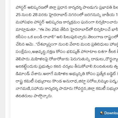
పోస్టర్ ఆవిష్కరణలో జిల్లా ప్రధాన కార్యదర్శి పాలడుగు ప్రభావ
25 నుంచి 28 వరకు హైదరాబాద్ నగరంలో జరగనున్న జాతీయ 1
మహాసభల పోస్టర్ ఆవిష్కరణ కార్యక్రమం ఘనంగా నిర్వహించారు.ఈ స
మాట్లాడుతూ..“ఈ నెల 25వ తేదీన హైదరాబాద్‌లో నిర్వహించే భా
కనీసం ఒక బండి రావాలి” అని పిలుపునిచ్చారు.తెలంగాణ రాష్ట్
చేసిన ఆమె..“దేశవ్యాప్తంగా నుంచి వేలాది మంది ప్రతినిధులు 
సంక్షేమం,అభివృద్ధి,రక్షణ కోసం భవిష్యత్ పోరాటాల దిశగా కీ
తెలిపారు.మహిళలపై రోజురోజుకు పెరుగుతున్న దాడులు,దౌర్జన్యాల
అరికట్టేందుకు ప్రభుత్వం కఠిన చర్యలు తీసుకోవాలి.నిందితులకు త్వర
డిమాండ్ చేశారు.అలాగే మహిళల అభ్యున్నతి కోసం ప్రత్యేక బడ్జెట్
రాష్ట్ర కమిటీ సభ్యురాలు కొండ అనురాధ,జిట్టా సరోజ,నిమ్మల పద్మ,జ
నాగమణి,సహాయ కార్యదర్శి పాదూరు గోవర్ధన,జిల్లా కమిటీ సభ్
తదితరులు పాల్గొన్నారు.
Downloa