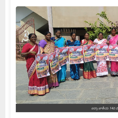
ఐద్వా జాతీయ 14వ