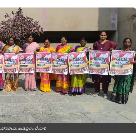
 మహాసభలను జయప్రదం చేయాలి