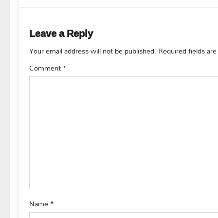
t
n
Leave a Reply
a
Your email address will not be published.
Required fields ar
v
Comment
*
i
g
a
t
i
o
Name
*
n