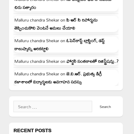
చిరు సత్కారం
Malluru chandra Shekar
on
పి ఆర్ సి రిపోర్టును
తెప్పించుకొని వెంటనే అమలు చేయాలి
Malluru chandra Shekar
on
ఓపెన్‌కాస్ట్ బ్లాస్టింగ్, డస్ట్
కాలుష్యాన్ని అరికట్టాలి
Malluru chandra Shekar
on
ఫోర్జరీ సంతకాలతో రిజిస్ట్రేషన్లు..?
Malluru chandra Shekar
on
జె.వి.ఆర్. ప్రభుత్వ డిగ్రీ
కళాశాలలో విద్యార్థులకు అవగాహన సదస్సు
Search
for:
RECENT POSTS