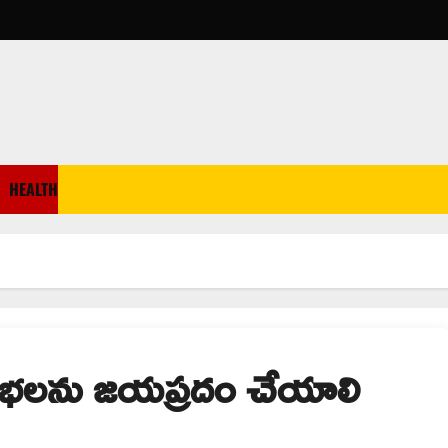
HEALTH
భలను జయప్రదం చేయాలి