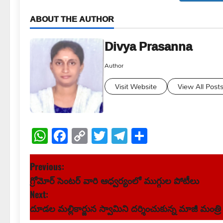
ABOUT THE AUTHOR
Divya Prasanna
Author
Visit Website
View All Post
WhatsApp
Facebook
Copy
Twitter
Telegram
Share
Link
P
Previous:
గ్రోమోర్ సెంటర్ వారి ఆధ్వర్యంలో ముగ్గుల పోటీలు
o
Next:
s
దూడల మల్లికార్జున స్వామిని దర్శించుకున్న మాజీ మంత్రి