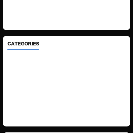
We love WordPress and we are here to provide you with professional
looking WordPress themes so that you can take your website one step
ahead. We focus on simplicity, elegant design and clean code.
CATEGORIES
Home
Sports
Politics
Technology
Fashion
Health