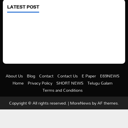
LATEST POST
See latest Trump and Biden polling of America
Electric trains in Ukrainian cities
A volcano is erupting again in Japan
A healthy diet is always better than dieting.
About Us
Blog
Contact
Contact Us
E Paper
E69NEWS
Home
Privacy Policy
SHORT NEWS
Telugu Galam
Terms and Conditions
Copyright © All rights reserved.
|
MoreNews
by AF themes.