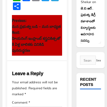
Link
Shekar
on
Share
జె.వి.ఆర్.
ప్రభుత్వ డిగ్రీ
P
Previous:
కళాశాలలో
మన ప్రభుత్వ బడి – మన బాధ్యత
విద్యార్థులకు
o
Next:
అవగాహన
s
హియరింగ్ ఇంప్లాంట్ శస్త్రచికిత్సతో
సదస్సు
8 ఏళ్ల బాలికకు వినికిడి
t
పునరుద్ధరణ
Search
n
for:
a
Leave a Reply
v
RECENT
Your email address will not be
POSTS
published.
Required fields are
i
marked
*
పిఆర్ టియు
g
Comment
*
మండల