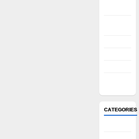
November
2022
October
2022
August 2022
July 2022
March 2022
February
2022
CATEGORIES
Anantapur
Andhra