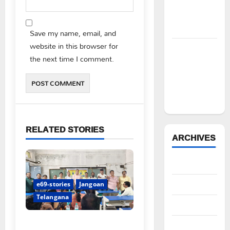
చేయాలని
సీపీఎం
డిమాండ్
Save my name, email, and
website in this browser for
పేద వర్గాల
the next time I comment.
సంక్షేమానికి
కాంగ్రెస్
ప్రభుత్వం పెద్ద
పీట
RELATED STORIES
ARCHIVES
August 2026
July 2026
e69-stories
Jangoan
Telangana
June 2026
పిఆర్ టియు మండల అధ్యక్షులుగా
May 2026