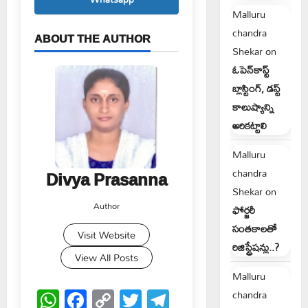
Malluru
chandra
ABOUT THE AUTHOR
Shekar
on
ఓపెన్‌కాస్ట్
బ్లాస్టింగ్, డస్ట్
కాలుష్యాన్ని
అరికట్టాలి
Malluru
chandra
Divya Prasanna
Shekar
on
Author
ఫోర్జరీ
సంతకాలతో
Visit Website
రిజిస్ట్రేషన్లు..?
View All Posts
Malluru
WhatsApp
Facebook
Copy
Twitter
Telegram
chandra