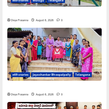
e69-stories
Mulugu
Telangana
చలో ఐటీడీఏ ఏటూరునాగారం ముట్టడికి శంఖారావం
Divya Prasanna
August 6, 2026
0
e69-stories
Jayashankar Bhoopalpally
Telangana
ప్రొఫెసర్ జయశంకర్ కు ఘన నివాళి
Divya Prasanna
August 6, 2026
0