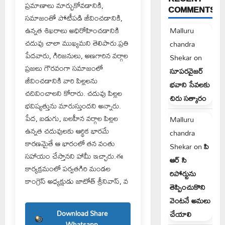
ప్రమాణాలు మార్చుకోవడానికి,
COMMENTS
సమాజంతో పోటీపడి జీవించడానికి,
Malluru
ఉన్నత శిఖరాలు అధిరోహించడానికి
చదువు చాలా ముఖ్యమని తెలిపారు.ప్రతి
chandra
పేదవారు, గిరిజనులు, అణగారిన వర్గాల
Shekar
on
ప్రజలు గౌరవంగా సమాజంలో
సూపరవైజర్
జీవించడానికి వారి పిల్లలను
భవాని సేవలకు
చదివించాలని కోరారు. చదువు పిల్లల
చిరు సత్కారం
భవిష్యత్తును మారుస్తుందని అన్నారు.
పేద, బడుగు, బలహీన వర్గాల పిల్లల
Malluru
ఉన్నత చదువులకు ఆర్థిక భారమే
chandra
కారణమైతే ఆ భారంలో తన వంతు
Shekar
on
పి
సహాయం చేస్తానని హామీ ఇచ్చారు.ఈ
ఆర్ సి
కార్యక్రమంలో పర్వతగిరి మండల
రిపోర్టును
కాంగ్రెస్ అధ్యక్షుడు జాటోత్ శ్రీనివాస్, వ
తెప్పించుకొని
వెంటనే అమలు
Download Share
చేయాలి
Whatsapp