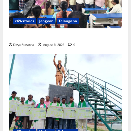
e69-stories
Jangoan
Telangana
పిఆర్ టియు మండల అధ్యక్షులుగా గీరెడ్డి ప్రమోద్ రెడ్డి
Divya Prasanna
August 6, 2026
0