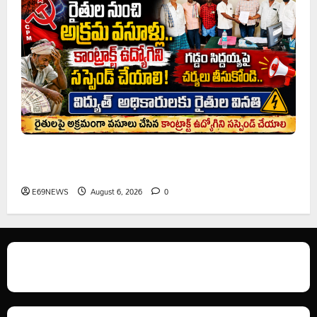
రైతుల నుంచి అక్రమ వసూళ్లు.. కాంట్రాక్ట్ ఉద్యోగిని సస్పెండ్
చేయాలని సీపీఎం డిమాండ్
E69NEWS
August 6, 2026
0