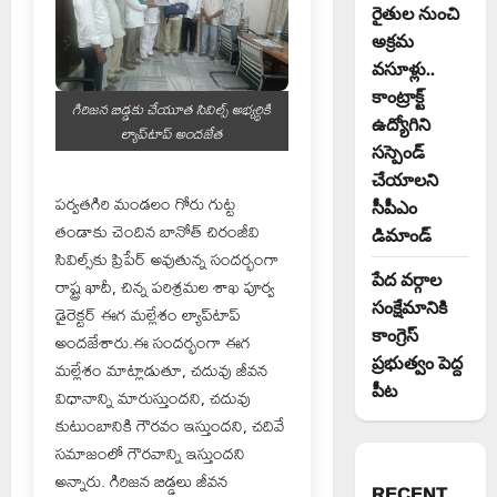
రైతుల నుంచి
అక్రమ
వసూళ్లు..
కాంట్రాక్ట్
గిరిజన బిడ్డకు చేయూత సివిల్స్ అభ్యర్థికి
ఉద్యోగిని
ల్యాప్‌టాప్ అందజేత
సస్పెండ్
చేయాలని
పర్వతగిరి మండలం గోరు గుట్ట
సీపీఎం
తండాకు చెందిన బానోత్ చిరంజీవి
డిమాండ్
సివిల్స్‌కు ప్రిపేర్ అవుతున్న సందర్భంగా
పేద వర్గాల
రాష్ట్ర ఖాదీ, చిన్న పరిశ్రమల శాఖ పూర్వ
సంక్షేమానికి
డైరెక్టర్ ఈగ మల్లేశం ల్యాప్‌టాప్
కాంగ్రెస్
అందజేశారు.ఈ సందర్భంగా ఈగ
ప్రభుత్వం పెద్ద
మల్లేశం మాట్లాడుతూ, చదువు జీవన
పీట
విధానాన్ని మారుస్తుందని, చదువు
కుటుంబానికి గౌరవం ఇస్తుందని, చదివే
సమాజంలో గౌరవాన్ని ఇస్తుందని
అన్నారు. గిరిజన బిడ్డలు జీవన
RECENT