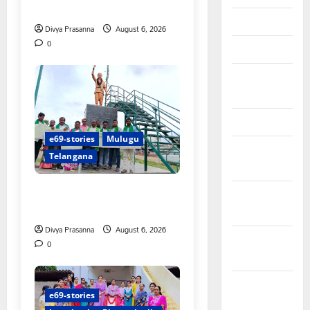
గీరెడ్డి ప్రమోద్ రెడ్డి
April 2026
Divya Prasanna
August 6, 2026
0
March 2026
February
2026
January 2026
e69-stories
Mulugu
December
Telangana
2025
చలో ఐటీడీఏ ఏటూరునాగారం
November
ముట్టడికి శంఖారావం
2025
Divya Prasanna
August 6, 2026
October
0
2025
September
e69-stories
2025