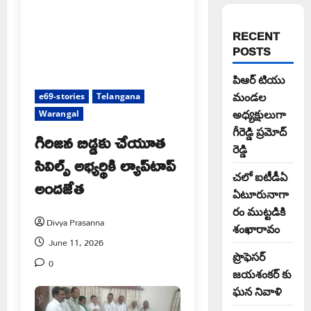
RECENT
POSTS
పిఆర్ టియు
మండల
e69-stories
Telangana
అధ్యక్షులుగా
Warangal
గీరెడ్డి ప్రమోద్
గిరిజన బిడ్డకు చేయూత
రెడ్డి
సివిల్స్ అభ్యర్థికి ల్యాప్‌టాప్
చలో ఐటీడీఏ
అందజేత
ఏటూరునాగా
రం ముట్టడికి
Divya Prasanna
శంఖారావం
June 11, 2026
ప్రొఫెసర్
0
జయశంకర్ కు
ఘన నివాళి