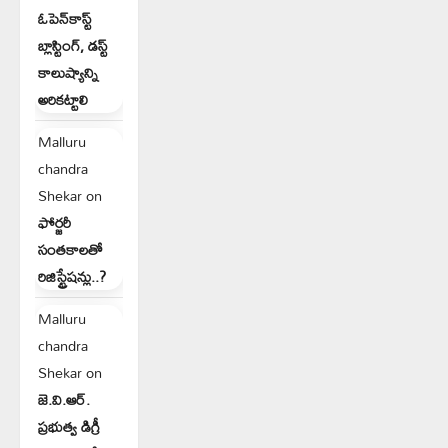
ఓపెన్‌కాస్ట్
బ్లాస్టింగ్, డస్ట్
కాలుష్యాన్ని
అరికట్టాలి
Malluru
chandra
Shekar
on
ఫోర్జరీ
సంతకాలతో
రిజిస్ట్రేషన్లు..?
Malluru
chandra
Shekar
on
జె.వి.ఆర్.
ప్రభుత్వ డిగ్రీ