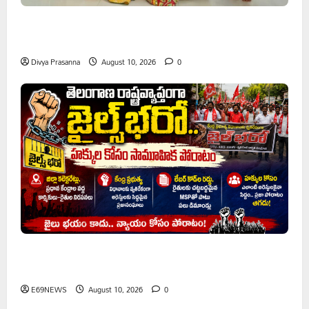
డీడీ కాలనీ నారాయణ ఒలంపియాడ్ స్కూల్‌లో ఘనంగా బోనాల
వేడుకలు
Divya Prasanna
August 10, 2026
0
తెలంగాణ రాష్ట్రవ్యాప్తంగా జైల్‌భరో..హక్కుల కోసం సామూహిక
పోరాటం
E69NEWS
August 10, 2026
0