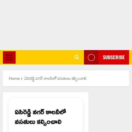
SUBSCRIBE
Primary
Menu
Home
ఏసిరెడ్డి నగర్ కాలనీలో వసతులు కల్పించాలి
ఏసిరెడ్డి నగర్ కాలనీలో
వసతులు కల్పించాలి