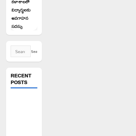
కళాశాలలో
విద్యార్థులకు
అవగాహన
సదస్సు
Search
for:
RECENT
POSTS
డీడీ కాలనీ
నారాయణ
ఒలంపియాడ్
స్కూల్‌లో
ఘనంగా
బోనాల