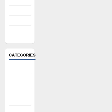
August 2022
July 2022
March 2022
February
2022
CATEGORIES
Anantapur
Andhra
Pradesh
Bhadradri
Kothagudem
CableTV live