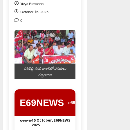
Divya Prasanna
October 15, 2025
0
ఏసిరెడ్డి నగర్ కాలనీలో వసతులు
కల్పించాలి
E69NEWS
e69news.com
తెలంగాణ
15 October,
E69NEWS
2025