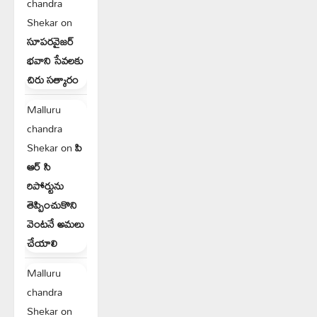
chandra
Shekar
on
సూపరవైజర్
భవాని సేవలకు
చిరు సత్కారం
Malluru
chandra
Shekar
on
పి
ఆర్ సి
రిపోర్టును
తెప్పించుకొని
వెంటనే అమలు
చేయాలి
Malluru
chandra
Shekar
on