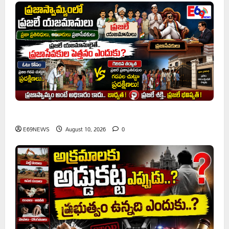
ప్రజాస్వామ్యంలో ప్రజలే యజమానులు
E69NEWS
August 10, 2026
0