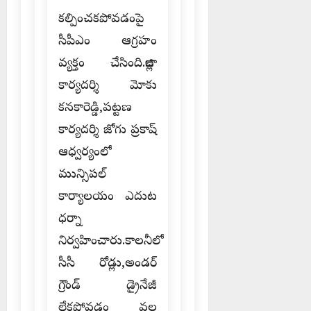
కల్పించకపోవడంపై
సీపీఎం ఆగ్రహం
వ్యక్తం చేసింది.జిల్లా
కార్యదర్శి మోకు
కనకారెడ్డి,పట్టణ
కార్యదర్శి జోగు ప్రకాష్
ఆధ్వర్యంలో
మున్సిపల్
కార్యాలయం ఎదుట
ధర్నా
నిర్వహించారు.కాలనీలో
సీసీ రోడ్లు,అండర్
గ్రౌండ్ డ్రైనేజీ
లేకపోవడం వల్ల