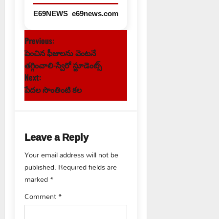
E69NEWS
e69news.com
P
Previous:
పెంచిన ఫీజులను వెంటనే
o
తగ్గించాలి-స్వేరో స్టూడెంట్స్
s
Next:
పేదల సొంతింటి కల
t
n
Leave a Reply
a
Your email address will not be
v
published.
Required fields are
marked
*
i
Comment
*
g