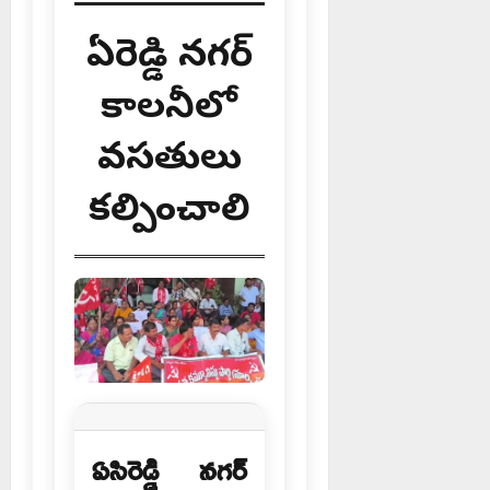
ఏసిరెడ్డి నగర్
కాలనీలో
వసతులు
కల్పించాలి
ఏసిరెడ్డి నగర్