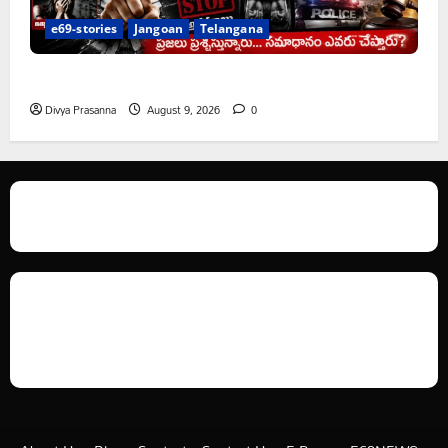
e69-stories
Jangoan
Telangana
అక్రమాలకు అడ్డుకట్ట ఎప్పుడు..?
Divya Prasanna
August 9, 2026
0
We love WordPress and we are here to provide you with professional
looking WordPress themes so that you can take your website one step
ahead. We focus on simplicity, elegant design and clean code.