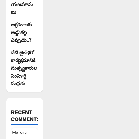
యజమాను
లు
అక్రమాలకు
అడ్డుకట్ట
ఎప్పుడు..?
నేటి జైల్‌భరో
కార్యక్రమానికి
మత్స్యకారుల
సంపూర్ణ
మద్దతు
RECENT
COMMENTS
Malluru