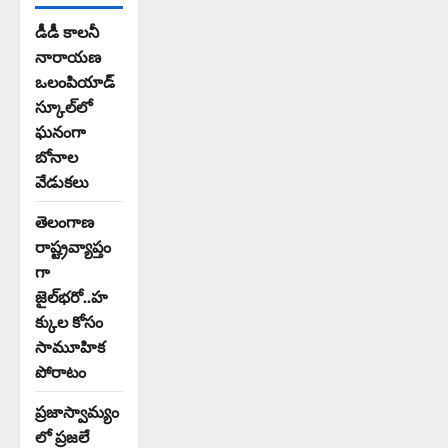
డీడీ కాలనీ
నారాయణ
ఒలంపియాడ్
స్కూల్‌లో
ఘనంగా
బోనాల
వేడుకలు
తెలంగాణ
రాష్ట్రవ్యాప్తం
గా
జైల్‌భరో..హ
క్కుల కోసం
సామూహిక
పోరాటం
ప్రజాస్వామ్యం
లో ప్రజలే