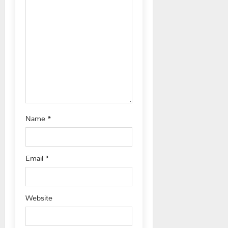
a
t
i
o
n
Name
*
Email
*
Website