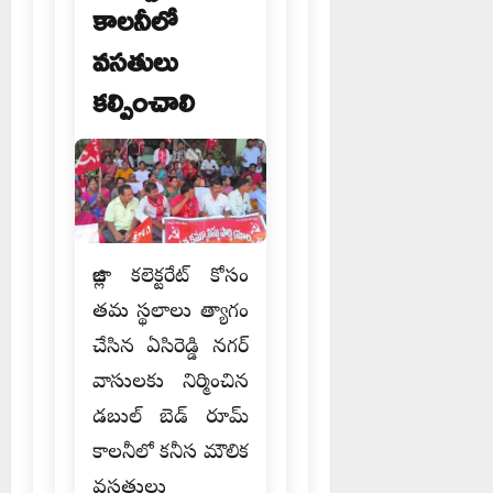
కాలనీలో
వసతులు
కల్పించాలి
జిల్లా కలెక్టరేట్ కోసం
తమ స్థలాలు త్యాగం
చేసిన ఏసిరెడ్డి నగర్
వాసులకు నిర్మించిన
డబుల్ బెడ్ రూమ్
కాలనీలో కనీస మౌలిక
వసతులు