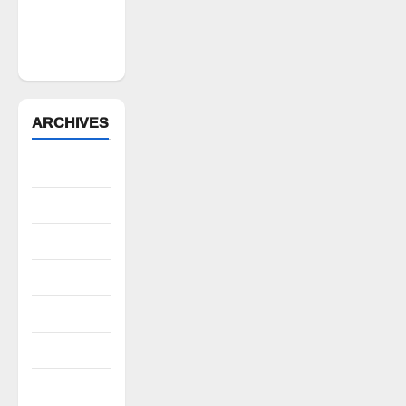
మత్స్యకారుల
సంపూర్ణ
మద్దతు
ARCHIVES
August 2026
July 2026
June 2026
May 2026
April 2026
March 2026
February