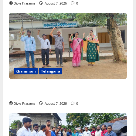
Divya Prasanna
August 7, 2026
0
Khammam
Telangana
పీఆర్సీ సమస్యల పరిష్కారానికి నల్ల బ్యాడ్జీలతో ఉపాధ్యాయుల
నిరసన”
Divya Prasanna
August 7, 2026
0