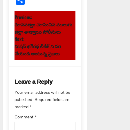
Share
P
Previous:
మానవత్వం చూపించిన ములుగు
o
జిల్లా తాడ్వాయి పోలీసులు
s
Next:
మిషన్ భగీరథ లీకేజ్ ని సరి
t
చేయండి అంటున్న ప్రజలు
n
a
Leave a Reply
v
Your email address will not be
published.
Required fields are
i
marked
*
g
Comment
*
a