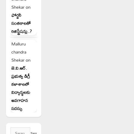
Shekar
on
ఫోర్జరీ
సంతకాలతో
రిజిస్ట్రేషన్లు..?
Malluru
chandra
Shekar
on
జె.వి.ఆర్.
ప్రభుత్వ డిగ్రీ
కళాశాలలో
విద్యార్థులకు
అవగాహన
సదస్సు
Search