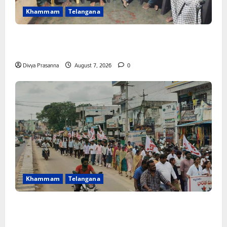
Khammam
Telangana
FFS యాప్ విధానం రద్దు చేయాలి: మోరంపూడి
వెంకటేశ్వరరావు
Divya Prasanna
August 7, 2026
0
Khammam
Telangana
కూటమి ప్రభుత్వం ఎన్నికల ముందు విద్యార్థులకు ఇచ్చిన హామీలను
వెంటనే అమలు చేయాలి: ఎస్ఎఫ్ఐ”