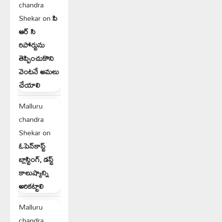
chandra
Shekar
on
పి
ఆర్ సి
రిపోర్టును
తెప్పించుకొని
వెంటనే అమలు
చేయాలి
Malluru
chandra
Shekar
on
ఓపెన్‌కాస్ట్
బ్లాస్టింగ్, డస్ట్
కాలుష్యాన్ని
అరికట్టాలి
Malluru
chandra