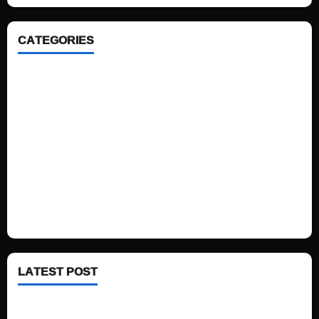
CATEGORIES
Home
Sports
Politics
Technology
Fashion
Health
LATEST POST
See latest Trump and Biden polling of America