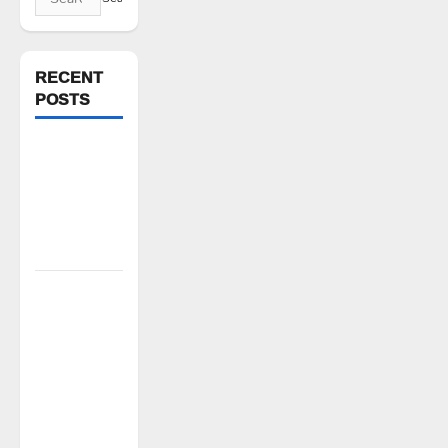
for:
RECENT
POSTS
FFS యాప్
విధానం రద్దు
చేయాలి:
మోరంపూడి
వెంకటేశ్వరరావు
కూటమి
ప్రభుత్వం
ఎన్నికల
ముందు
విద్యార్థులకు
ఇచ్చిన
హామీలను