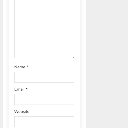
t
i
o
n
Name
*
Email
*
Website