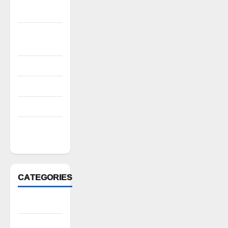
2022
October
2022
August 2022
July 2022
March 2022
February
2022
CATEGORIES
Anantapur
Andhra