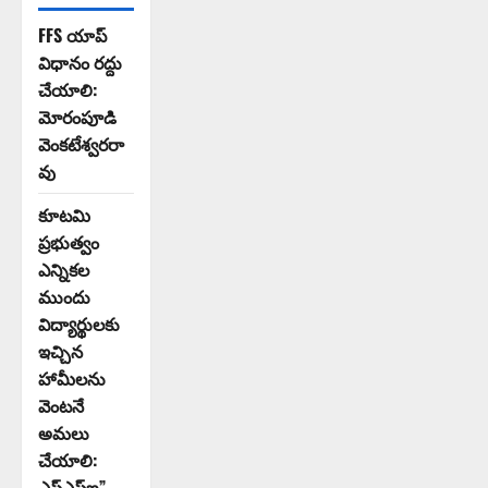
FFS యాప్
విధానం రద్దు
చేయాలి:
మోరంపూడి
వెంకటేశ్వరరా
వు
కూటమి
ప్రభుత్వం
ఎన్నికల
ముందు
విద్యార్థులకు
ఇచ్చిన
హామీలను
వెంటనే
అమలు
చేయాలి:
ఎస్ఎఫ్ఐ”