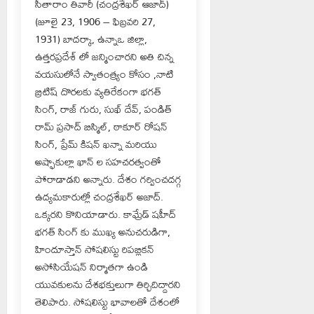
సీతారాం తివారీ (చంద్రశేఖర్ ఆజాద్)
(జూలై 23, 1906 – ఫిబ్రవరి 27,
1931) బాదర్కా, ఉన్నాఒ జిల్లా,
ఉత్తరప్రదేశ్ లో జన్మించారని అతి చిన్న
వయసులోనే స్వాతంత్య్రం కోసం ,నాటి
బ్రిటిష్ దొరలకు వ్యతిరేకంగా భగత్
సింగ్, రాజ్ గురు, సుఖ్ దేవ్, పండిత్
రామ్ ప్రసాద్ బిస్మిల్, ఠాకూర్ రోషన్
సింగ్, ప్రేమ్ కిషన్ ఖన్నా మరియు
అష్ఫాకుల్లా ఖాన్ ల సహచరత్వంతో
పోరాడాడని అన్నారు. దేశం గర్వించదగ్గ
ఉద్యమకారుల్లో చంద్రశేఖర్ అజాద్.
ఒక్కరని కొనియాడారు. కామ్రేడ్ షహీద్
భగత్ సింగ్ కు ముఖ్య అనుచరుడిగా,
హిందూస్తాన్ సోషలిస్టు రిపబ్లికన్
అసోసియేషన్ నిర్మాతగా ఉండి
యువకులను దేశభక్తులుగా తిర్చిదిద్దారని
తెలిపారు. సోషలిస్టు భావాలతో దేశంలో