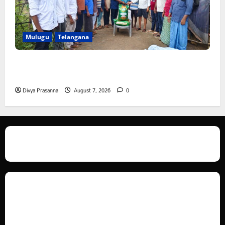
Mulugu
Telangana
ఆపదలో ఉన్న కుటుంబానికి చేయూత ఫౌండేషన్ మానవతా
సహాయం
Divya Prasanna
August 7, 2026
0
We love WordPress and we are here to provide you with professional
looking WordPress themes so that you can take your website one step
ahead. We focus on simplicity, elegant design and clean code.