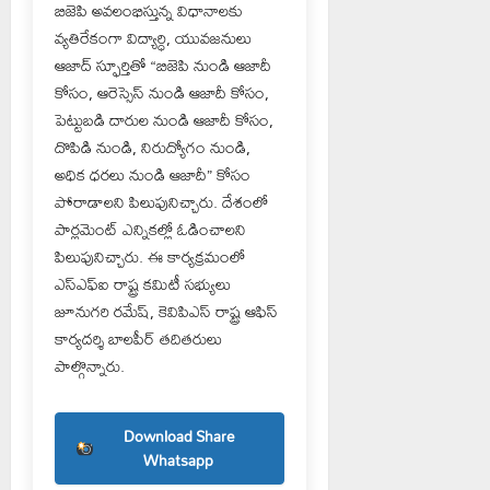
బిజెపి అవలంభిస్తున్న విధానాలకు
వ్యతిరేకంగా విద్యార్ధి, యువజనులు
ఆజాద్ స్ఫూర్తితో “బిజెపి నుండి ఆజాదీ
కోసం, ఆరెస్సెస్ నుండి ఆజాదీ కోసం,
పెట్టుబడి దారుల నుండి ఆజాదీ కోసం,
దొపిడి నుండి, నిరుద్యోగం నుండి,
అధిక ధరలు నుండి ఆజాదీ” కోసం
పోరాడాలని పిలుపునిచ్చారు. దేశంలో
పార్లమెంట్ ఎన్నికల్లో ఓడించాలని
పిలుపునిచ్చారు. ఈ కార్యక్రమంలో
ఎస్ఎఫ్ఐ రాష్ట్ర కమిటీ సభ్యులు
జూనుగరి రమేష్, కెవిపిఎస్ రాష్ట్ర ఆఫిస్
కార్యదర్శి బాలపీర్ తదితరులు
పాల్గొన్నారు.
Download Share
Whatsapp