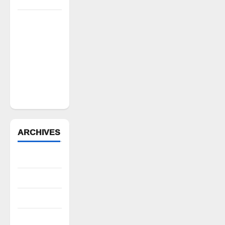
పోడు
భూముల్లో
ఫారెస్ట్
ట్రెంచింగ్‌పై
భగ్గుమన్న
మల్యాల
గ్రామస్థులు
ARCHIVES
August 2026
July 2026
June 2026
May 2026