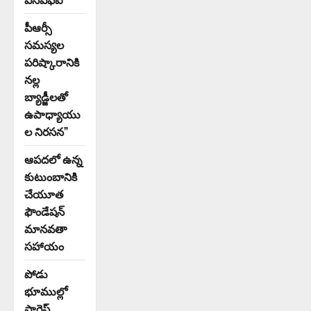
పీఆర్సీ
సమస్యల
పరిష్కారానికి
నల్ల
బ్యాడ్జీలతో
ఉపాధ్యాయు
ల నిరసన”
ఆపదలో ఉన్న
కుటుంబానికి
చేయూత
ఫౌండేషన్
మానవతా
సహాయం
పోడు
భూముల్లో
ఫారెస్ట్