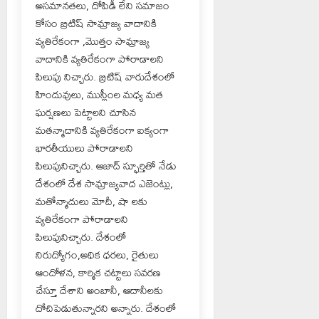
అసమానతలు, దోపిడీ లేని సమాజం
కోసం బ్రిటిష్ సామ్రాజ్య వాదానికి
వ్యతిరేకంగా ,మొత్తం సామ్రాజ్య
వాదానికి వ్యతిరేకంగా పోరాడాలని
పిలుపు నిచ్చారు. బ్రిటిష్ వారుదేశంలో
హిందువులు, ముస్లీంల మధ్య మత
ఘర్షణలు పెట్టాలని చూసిన
మతన్మాదానికి వ్యతిరేకంగా ఐక్యంగా
భారతీయులు పోరాడాలని
పిలుపునిచ్చారు. ఆజాద్ స్ఫూర్తితో నేడు
దేశంలో దేశ సామ్రాజ్యవాద ఎజెంట్లు,
మతోన్మాదులు మోదీ, షా లకు
వ్యతిరేకంగా పోరాడాలని
పిలుపునిచ్చారు. దేశంలో
నిరుద్యోగం,అధిక ధరలు, రైతులు
ఆందోళన, కార్మిక చట్టాలు సవరణ
చేస్తూ దేశాని అంబానీ, ఆదానీలకు
దోచిపెడుతున్నారని అన్నారు. దేశంలో