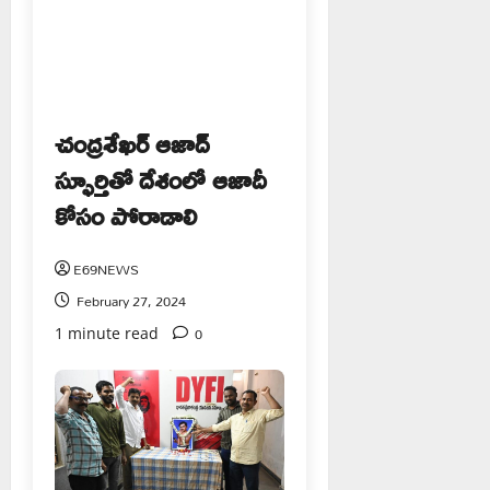
చంద్రశేఖర్ ఆజాద్
స్ఫూర్తితో దేశంలో ఆజాదీ
కోసం పోరాడాలి
E69NEWS
February 27, 2024
0
1 minute read