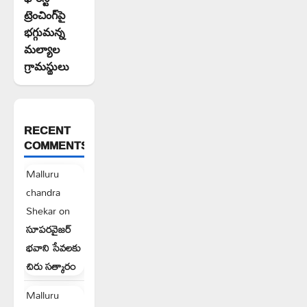
ట్రెంచింగ్‌పై
భగ్గుమన్న
మల్యాల
గ్రామస్థులు
RECENT
COMMENTS
Malluru
chandra
Shekar
on
సూపరవైజర్
భవాని సేవలకు
చిరు సత్కారం
Malluru