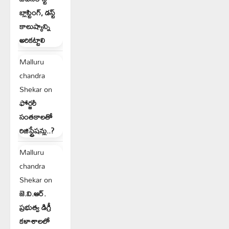
బ్లాస్టింగ్, డస్ట్
కాలుష్యాన్ని
అరికట్టాలి
Malluru
chandra
Shekar
on
ఫోర్జరీ
సంతకాలతో
రిజిస్ట్రేషన్లు..?
Malluru
chandra
Shekar
on
జె.వి.ఆర్.
ప్రభుత్వ డిగ్రీ
కళాశాలలో