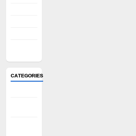
August 2022
July 2022
March 2022
February
2022
CATEGORIES
Anantapur
Andhra
Pradesh
Bhadradri
Kothagudem