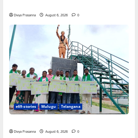
పిఆర్ టియు మండల అధ్యక్షులుగా గీరెడ్డి ప్రమోద్ రెడ్డి
Divya Prasanna
August 6, 2026
0
e69-stories
Mulugu
Telangana
చలో ఐటీడీఏ ఏటూరునాగారం ముట్టడికి శంఖారావం
Divya Prasanna
August 6, 2026
0