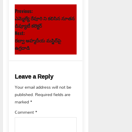
P
Previous:
ఎమ్మెల్యే రేవూరి ని కలిసిన నూతన
o
డిప్యూటీ కలెక్టర్
s
Next:
రబ్వా అహ్మదీయ మస్జిద్‌పై
t
ఉగ్రదాడి
n
a
Leave a Reply
v
Your email address will not be
published.
Required fields are
i
marked
*
g
Comment
*
a