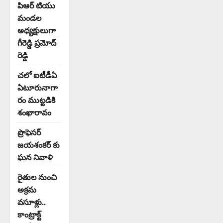
పిఆర్ టియు
మండల
అధ్యక్షులుగా
గీరెడ్డి ప్రమోద్
రెడ్డి
చలో ఐటీడీఏ
ఏటూరునాగా
రం ముట్టడికి
శంఖారావం
ప్రొఫెసర్
జయశంకర్ కు
ఘన నివాళి
రైతుల నుంచి
అక్రమ
వసూళ్లు..
కాంట్రాక్ట్