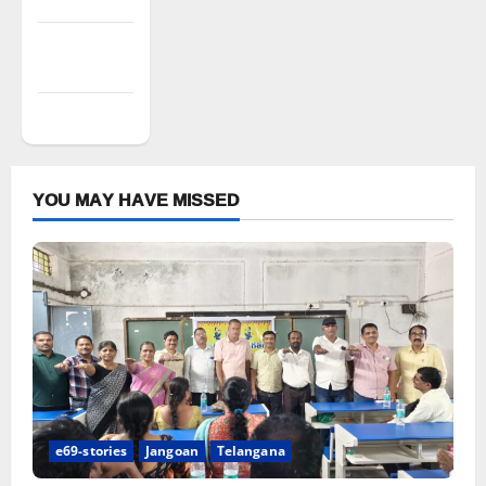
Comments
feed
WordPress.org
YOU MAY HAVE MISSED
e69-stories
Jangoan
Telangana