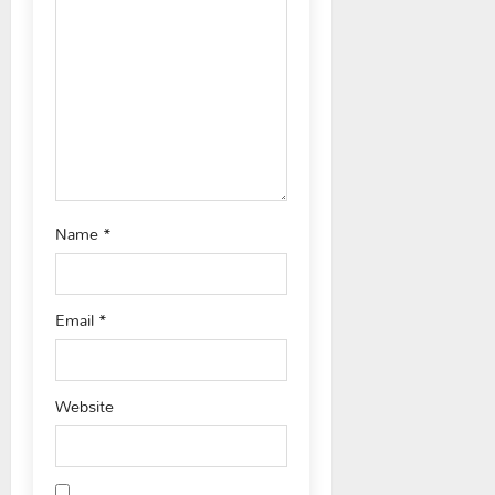
t
i
o
n
Name
*
Email
*
Website