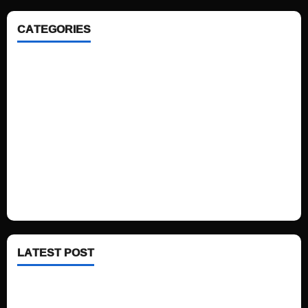
CATEGORIES
Home
Sports
Politics
Technology
Fashion
Health
LATEST POST
See latest Trump and Biden polling of America