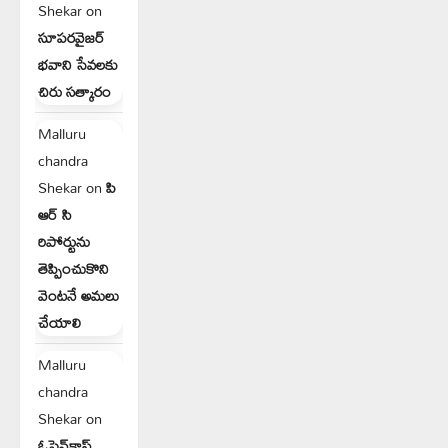
Shekar
on
సూపరవైజర్
భవాని సేవలకు
చిరు సత్కారం
Malluru
chandra
Shekar
on
పి
ఆర్ సి
రిపోర్టును
తెప్పించుకొని
వెంటనే అమలు
చేయాలి
Malluru
chandra
Shekar
on
ఓపెన్‌కాస్ట్