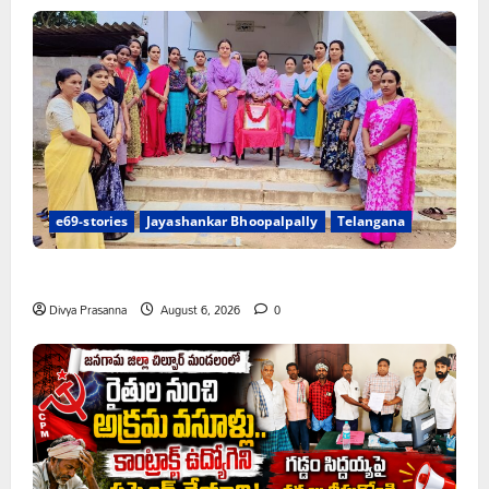
e69-stories
Jayashankar Bhoopalpally
Telangana
ప్రొఫెసర్ జయశంకర్ కు ఘన నివాళి
Divya Prasanna
August 6, 2026
0