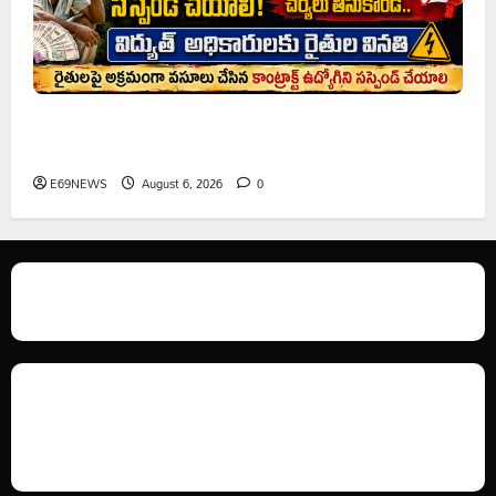
రైతుల నుంచి అక్రమ వసూళ్లు.. కాంట్రాక్ట్ ఉద్యోగిని సస్పెండ్
చేయాలని సీపీఎం డిమాండ్
E69NEWS
August 6, 2026
0
We love WordPress and we are here to provide you with professional
looking WordPress themes so that you can take your website one step
ahead. We focus on simplicity, elegant design and clean code.