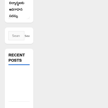
విద్యార్థులకు
అవగాహన
సదస్సు
Search
for:
RECENT
POSTS
పిఆర్ టియు
మండల
అధ్యక్షులుగా
గీరెడ్డి ప్రమోద్
రెడ్డి
చలో ఐటీడీఏ