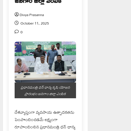
జనగాం జిల్లా ఎంపిక
Divya Prasanna
October 11, 2025
0
ప్రధానమంత్రి ధన్ ధాన్య కృషి యోజన
ప్రారంభం జనగాం జిల్లా ఎంపిక
దేశవ్యాప్తంగా వ్యవసాయ ఉత్పాదకతను
పెంపొందించడమే లక్ష్యంగా
రూపొందించిన ప్రధానమంత్రి ధన్ ధాన్య