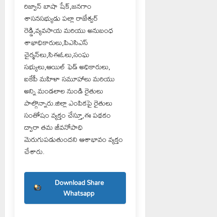
రిజ్వాన్ బాషా షేక్,జనగాం
శాసనసభ్యుడు పల్లా రాజేశ్వర్
రెడ్డి,వ్యవసాయ మరియు అనుబంధ
శాఖాధికారులు,పిఎసిఎస్
చైర్మన్‌లు,సిఈఓలు,సంఘ
సభ్యులు,ఆయిల్ ఫెడ్ అధికారులు,
ఐకేపీ మహిళా సమూహాలు మరియు
అన్ని మండలాల నుండి రైతులు
పాల్గొన్నారు.జిల్లా ఎంపికపై రైతులు
సంతోషం వ్యక్తం చేస్తూ,ఈ పథకం
ద్వారా తమ జీవనోపాధి
మెరుగుపడుతుందని ఆశాభావం వ్యక్తం
చేశారు.
Download Share
Whatsapp