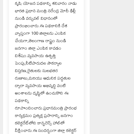
కృషి యోజన పథకాన్ని శనివారం నాడు
భారత ప్రధాన మంత్రి నరేంద్ర మోదీ ఢిల్లీ
నుండి వర్చువల్‌ విధానంలో
ప్రారంభించారు.ఈ పథకానికి దేశ
వ్యాప్తంగా 100 జిల్లాలను ఎంపిక
చేయగా,తెలంగాణ రాష్ట్రం నుండి
జనగాం జిల్లా ఎంపిక కావడం
విశేషం.వ్యవసాయ ఉత్పత్తి
పెంపు,నీటిపారుదల సౌకర్యాల
విస్తరణ,రైతులకు సులభతర
రుణాలు,మరియు ఆధునిక పద్ధతుల
ద్వారా వ్యవసాయ అభివృద్ధి వంటి
అంశాలను దృష్టిలో ఉంచుకొని ఈ
పథకాన్ని
రూపొందించారు.ప్రధానమంత్రి ప్రారంభ
కార్యక్రమం ప్రత్యక్ష ప్రసారాన్ని జనగాం
కలెక్టరేట్‌లోని కాన్ఫరెన్స్ హాల్‌లో
వీక్షించారు.ఈ సందర్భంగా జిల్లా కలెక్టర్