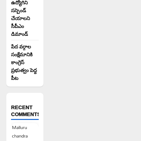
ఉద్యోగిని
సస్పెండ్
చేయాలని
సీపీఎం
డిమాండ్
పేద వర్గాల
సంక్షేమానికి
కాంగ్రెస్
ప్రభుత్వం పెద్ద
పీట
RECENT
COMMENTS
Malluru
chandra