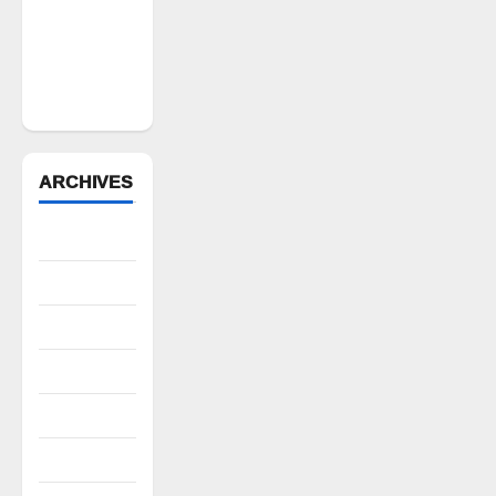
సంక్షేమానికి
కాంగ్రెస్
ప్రభుత్వం పెద్ద
పీట
ARCHIVES
August 2026
July 2026
June 2026
May 2026
April 2026
March 2026