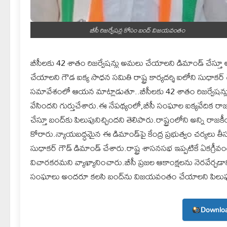
బీసీ రిజర్వేషన్ల కోసం బంద్ విజయవంతం
బీసీలకు 42 శాతం రిజర్వేషన్లు అమలు చేయాలని డిమాండ్ చేస్తూ అక్
చేయాలని గౌడ ఐక్య సాధన సమితి రాష్ట్ర కార్యదర్శి ఐలోని సుధాకర
సమావేశంలో ఆయన మాట్లాడుతూ..బీసీలకు 42 శాతం రిజర్వేషన్లు కేట
వేసిందని గుర్తుచేశారు.ఈ నేపథ్యంలో,బీసీ సంఘాల ఐక్యవేదిక రాజ్య
చేస్తూ బంద్‌కు పిలుపునిచ్చిందని తెలిపారు.రాష్ట్రంలోని అన్ని
కోరారు.న్యాయబద్ధమైన ఈ డిమాండ్‌పై కేంద్ర ప్రభుత్వం చర్యలు తీస
సుధాకర్ గౌడ్ డిమాండ్ చేశారు.రాష్ట్ర శాసనసభ ఇప్పటికే ఏకగ్రీవ
విచారకరమని వ్యాఖ్యానించారు.బీసీ ప్రజల ఆకాంక్షలను నెరవేర్చ
సంఘాలు అందరూ కలసి బంద్‌ను విజయవంతం చేయాలని పిలుపున
Downloa