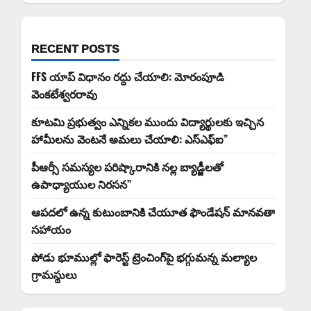
RECENT POSTS
FFS యాప్ విధానం రద్దు చేయాలి: మోరంపూడి
వెంకటేశ్వరరావు
కూటమి ప్రభుత్వం ఎన్నికల ముందు విద్యార్థులకు ఇచ్చిన
హామీలను వెంటనే అమలు చేయాలి: ఎస్ఎఫ్ఐ”
పీఆర్సీ సమస్యల పరిష్కారానికి నల్ల బ్యాడ్జీలతో
ఉపాధ్యాయుల నిరసన”
ఆపదలో ఉన్న కుటుంబానికి చేయూత ఫౌండేషన్ మానవతా
సహాయం
పోడు భూముల్లో ఫారెస్ట్ ట్రెంచింగ్‌పై భగ్గుమన్న మల్యాల
గ్రామస్థులు