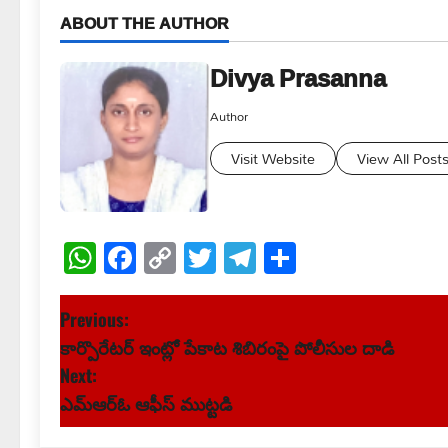
ABOUT THE AUTHOR
Divya Prasanna
Author
Visit Website
View All Post
WhatsApp
Facebook
Copy
Twitter
Telegram
Share
Link
P
Previous:
కార్పొరేటర్ ఇంట్లో పేకాట శిబిరంపై పోలీసుల దాడి
o
Next:
s
ఎమ్ఆర్ఓ ఆఫీస్ ముట్టడి