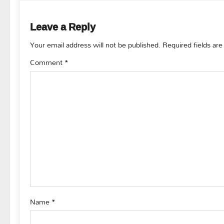
t
n
Leave a Reply
a
Your email address will not be published.
Required fields ar
v
Comment
*
i
g
a
t
i
o
Name
*
n