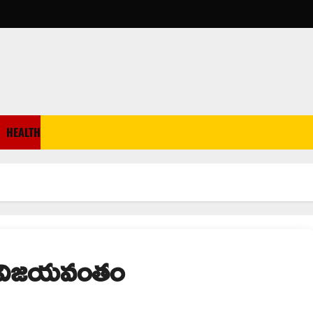
HEALTH
ంద్ విజయవంతం