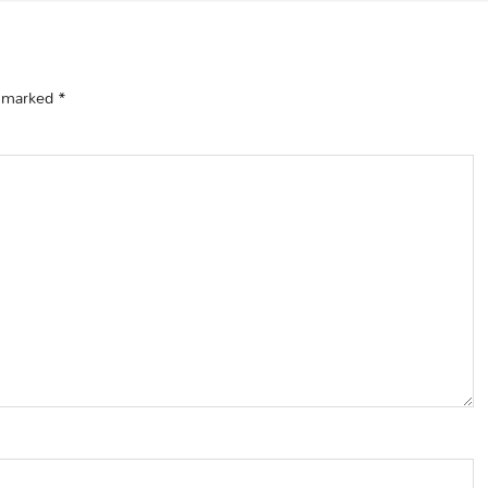
e marked
*