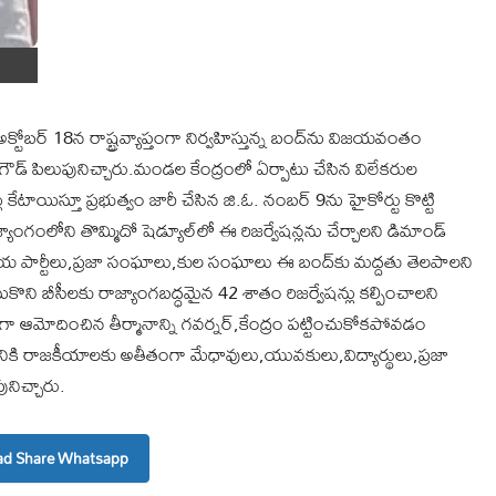
టోబర్ 18న రాష్ట్రవ్యాప్తంగా నిర్వహిస్తున్న బంద్‌ను విజయవంతం
్ గౌడ్ పిలుపునిచ్చారు.మండల కేంద్రంలో ఏర్పాటు చేసిన విలేకరుల
ాయిస్తూ ప్రభుత్వం జారీ చేసిన జి.ఓ. నంబర్ 9ను హైకోర్టు కొట్టి
ాంగంలోని తొమ్మిదో షెడ్యూల్‌లో ఈ రిజర్వేషన్లను చేర్చాలని డిమాండ్
 రాజకీయ పార్టీలు,ప్రజా సంఘాలు,కుల సంఘాలు ఈ బంద్‌కు మద్దతు తెలపాలని
ుకొని బీసీలకు రాజ్యాంగబద్ధమైన 42 శాతం రిజర్వేషన్లు కల్పించాలని
ంగా ఆమోదించిన తీర్మానాన్ని గవర్నర్,కేంద్రం పట్టించుకోకపోవడం
డానికి రాజకీయాలకు అతీతంగా మేధావులు,యువకులు,విద్యార్థులు,ప్రజా
ిచ్చారు.
d Share Whatsapp