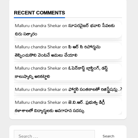
RECENT COMMENTS
Malluru chandra Shekar
on
సూపరవైజర్ భవాని సేవలకు
చిరు సత్కారం
Malluru chandra Shekar
on
పి ఆర్ సి రిపోర్టును
తెప్పించుకొని వెంటనే అమలు చేయాలి
Malluru chandra Shekar
on
ఓపెన్‌కాస్ట్ బ్లాస్టింగ్, డస్ట్
కాలుష్యాన్ని అరికట్టాలి
Malluru chandra Shekar
on
ఫోర్జరీ సంతకాలతో రిజిస్ట్రేషన్లు..?
Malluru chandra Shekar
on
జె.వి.ఆర్. ప్రభుత్వ డిగ్రీ
కళాశాలలో విద్యార్థులకు అవగాహన సదస్సు
Search