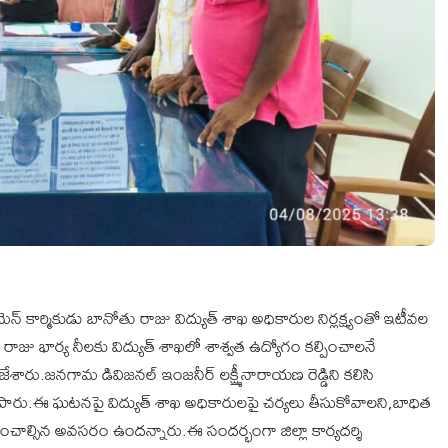
న్ కార్మికుడు బానోతు రాజు విద్యుత్ శాఖ అధికారుల నిర్లక్ష్యంతో ఇటీవల
ాజు భార్య నీలకు విద్యుత్ శాఖలో శాశ్వత ఉద్యోగం కల్పించాలనే
ేశారు.జనగామ డివిజనల్ ఇంజనీర్ లక్ష్మీనారాయణ రెడ్డిని కలిసి
ు తెలిపారు.ఈ ఘటనపై విద్యుత్ శాఖ అధికారులపై చర్యలు తీసుకోవాలని,బాధిత
ల్లించాల్సిన అవసరం ఉందన్నారు.ఈ సందర్భంగా జిల్లా కార్యదర్శి