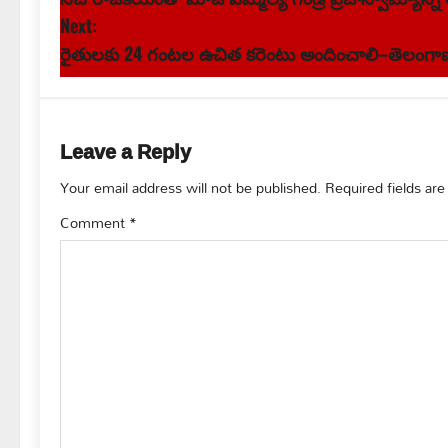
o
Next:
s
రైతులకు 24 గంటల ఉచిత కరెంటు అందించాలి–తెలంగా
t
n
Leave a Reply
a
Your email address will not be published.
Required fields ar
v
Comment
*
i
g
a
t
i