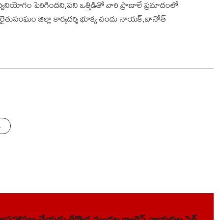
వినియోగం పెరిగిందని,పని ఒత్తిడితో వారి ప్రాణాలే ప్రమాదంలో
 రైతుసంఘం జిల్లా కార్యదర్శి భూక్య చందు నాయక్,బానోత్
s
ని అపహాస్యం చేయద్దు-రేగొండ మండల కాంగ్రెస్ నాయకుల ఫైర్