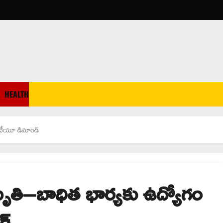
HEALTH
సీఐటీయూ డిమాండ్
డి మృతి–బాధిత భార్యకు ఉద్యోగం
డ్