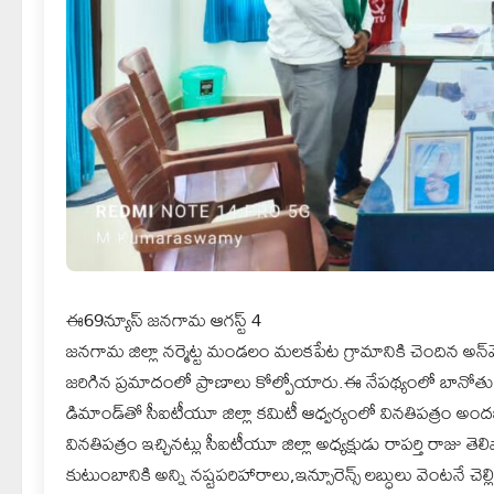
ఈ69న్యూస్ జనగామ ఆగస్ట్ 4
జనగామ జిల్లా నర్మెట్ట మండలం మలకపేట గ్రామానికి చెందిన అన్‌మె
జరిగిన ప్రమాదంలో ప్రాణాలు కోల్పోయారు.ఈ నేపథ్యంలో బానోతు ర
డిమాండ్‌తో సీఐటీయూ జిల్లా కమిటీ ఆధ్వర్యంలో వినతిపత్రం అందజ
వినతిపత్రం ఇచ్చినట్లు సీఐటీయూ జిల్లా అధ్యక్షుడు రాపర్తి రాజ
కుటుంబానికి అన్ని నష్టపరిహారాలు,ఇన్సూరెన్స్ లబ్ధులు వెంటనే చె