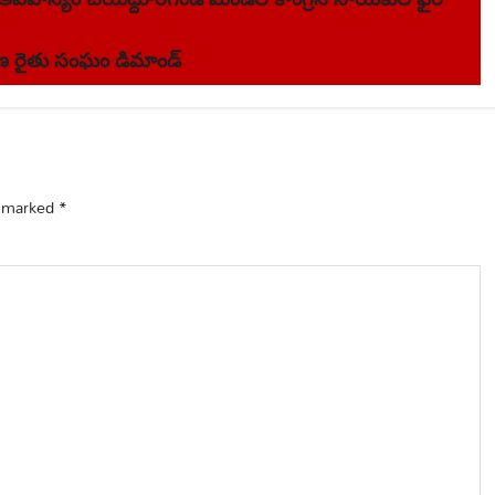
ణ రైతు సంఘం డిమాండ్
e marked
*