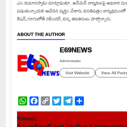
ఎం.కుమారస్వామి మాట్లాడుతూ..అన్‌మెన్ కార్మికులపై అధికారి దుర్
పడుతున్నాయని ఆవేదన వ్యక్తం చేశారు.వినతిపత్రం కార్యక్రమంలో
కిషన్,గూగులోత్ రవీందర్,చిన్న తదితరులు పాల్గొన్నారు.
ABOUT THE AUTHOR
E69NEWS
Administrator
Visit Website
View All Post
WhatsApp
Facebook
Copy
Twitter
Telegram
Share
Link
P
Previous:
నీచ రాజకీయంతో మాజీ ఎమ్మెల్యే గండ్ర ప్రజాస్వామ్యాన్