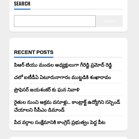
SEARCH
Search
RECENT POSTS
పిఆర్ టియు మండల అధ్యక్షులుగా గీరెడ్డి ప్రమోద్ రెడ్డి
చలో ఐటీడీఏ ఏటూరునాగారం ముట్టడికి శంఖారావం
ప్రొఫెసర్ జయశంకర్ కు ఘన నివాళి
రైతుల నుంచి అక్రమ వసూళ్లు.. కాంట్రాక్ట్ ఉద్యోగిని సస్పెండ్
చేయాలని సీపీఎం డిమాండ్
పేద వర్గాల సంక్షేమానికి కాంగ్రెస్ ప్రభుత్వం పెద్ద పీట