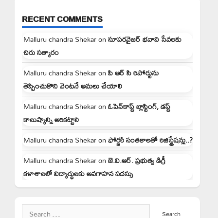
RECENT COMMENTS
Malluru chandra Shekar
on
సూపరవైజర్ భవాని సేవలకు
చిరు సత్కారం
Malluru chandra Shekar
on
పి ఆర్ సి రిపోర్టును
తెప్పించుకొని వెంటనే అమలు చేయాలి
Malluru chandra Shekar
on
ఓపెన్‌కాస్ట్ బ్లాస్టింగ్, డస్ట్
కాలుష్యాన్ని అరికట్టాలి
Malluru chandra Shekar
on
ఫోర్జరీ సంతకాలతో రిజిస్ట్రేషన్లు..?
Malluru chandra Shekar
on
జె.వి.ఆర్. ప్రభుత్వ డిగ్రీ
కళాశాలలో విద్యార్థులకు అవగాహన సదస్సు
Search