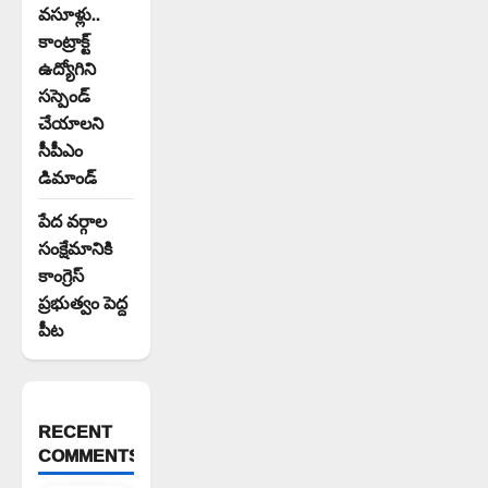
వసూళ్లు..
కాంట్రాక్ట్
ఉద్యోగిని
సస్పెండ్
చేయాలని
సీపీఎం
డిమాండ్
పేద వర్గాల
సంక్షేమానికి
కాంగ్రెస్
ప్రభుత్వం పెద్ద
పీట
RECENT
COMMENTS