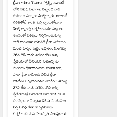
క్రీడాకారులు కోచులు స్పోర్ట్స్ అథారిటీ
లోని వివిధ విభాగాల సిబ్బంది వారి
కుటుంబ సభ్యులు పాల్గొన్నారు. అథారిటీ
చరిత్రలోనే ఇంత పెద్ద స్థాయిలోమెగా
హెల్త్ క్యాంపు నిర్వహించడం పట్ల ఈ
శిబిరంలో పరీక్షలు నిర్వహించుకున్న
వారే కాకుండా యావత్ క్రీడా సమాజం
నుండి హర్షం వ్యక్తం అవుతుంది.ఆగస్టు
26వ తేదీ నాడు నగరంలోని అన్ని
స్టేడియాల్లో సీనియర్ సిటిజన్స్ కు
మరియు క్రీడాకారులకు మహిళలకు,
పారా క్రీడాకారులకు వివిధ క్రీడా
పోటీలు నిర్వహించడం జరిగింది.ఆగస్టు
27వ తేదీ నాడు నగరంలోని అన్ని
స్టేడియాల్లో వినాయక వినాయక చవితి
సందర్భంగా ఏర్పాటు చేసిన మంటపాల
వద్ద వివిధ క్రీడా కార్యక్రమాలు
నిర్వహించి మన సాంస్కృతి సాంప్రదాయ