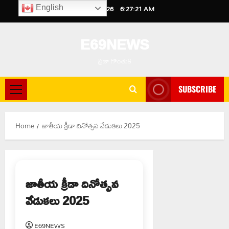
Skip
August 7, 2026
6:27:22 AM
English
to
content
E69NEWS
ప్రజా గొంతుక
SUBSCRIBE
Primary
Menu
Home
జాతీయ క్రీడా దినోత్సవ వేడుకలు 2025
జాతీయ క్రీడా దినోత్సవ
వేడుకలు 2025
E69NEWS