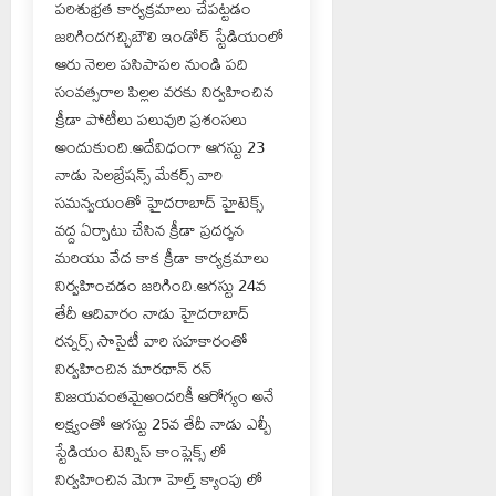
పరిశుభ్రత కార్యక్రమాలు చేపట్టడం
జరిగిందగచ్చిబౌలి ఇండోర్ స్టేడియంలో
ఆరు నెలల పసిపాపల నుండి పది
సంవత్సరాల పిల్లల వరకు నిర్వహించిన
క్రీడా పోటీలు పలువురి ప్రశంసలు
అందుకుంది.అదేవిధంగా ఆగస్టు 23
నాడు సెలబ్రేషన్స్ మేకర్స్ వారి
సమన్వయంతో హైదరాబాద్ హైటెక్స్
వద్ద ఏర్పాటు చేసిన క్రీడా ప్రదర్శన
మరియు వేద కాక క్రీడా కార్యక్రమాలు
నిర్వహించడం జరిగింది.ఆగస్టు 24వ
తేదీ ఆదివారం నాడు హైదరాబాద్
రన్నర్స్ సొసైటీ వారి సహకారంతో
నిర్వహించిన మారథాన్ రన్
విజయవంతమైఅందరికీ ఆరోగ్యం అనే
లక్ష్యంతో ఆగస్టు 25వ తేదీ నాడు ఎల్బీ
స్టేడియం టెన్నిస్ కాంప్లెక్స్ లో
నిర్వహించిన మెగా హెల్త్ క్యాంపు లో