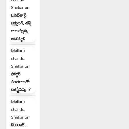
Shekar
on
ఓపెన్‌కాస్ట్
బ్లాస్టింగ్, డస్ట్
కాలుష్యాన్ని
అరికట్టాలి
Malluru
chandra
Shekar
on
ఫోర్జరీ
సంతకాలతో
రిజిస్ట్రేషన్లు..?
Malluru
chandra
Shekar
on
జె.వి.ఆర్.