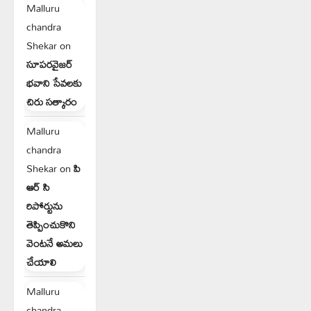
Malluru
chandra
Shekar
on
సూపరవైజర్
భవాని సేవలకు
చిరు సత్కారం
Malluru
chandra
Shekar
on
పి
ఆర్ సి
రిపోర్టును
తెప్పించుకొని
వెంటనే అమలు
చేయాలి
Malluru
chandra