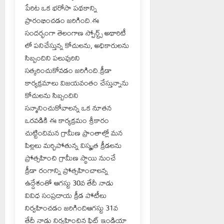
పేరిట ఒక భరోసా పథకాన్ని
ప్రారంభించడం జరిగింది.ఈ
సందర్భంగా తెలంగాణ స్పోర్ట్స్ అథారిటీ
లో పనిచేస్తున్న కోచులను, అధికారులను
సిబ్బందిని పలువురిని
సత్కరించుకోవడం జరిగింది.క్రీడా
కార్యక్రమాలు విజయవంతం చేస్తున్నాను
కోచులను సిబ్బందిని
సన్మానించుకోవాలన్న ఒక నూతన
ఒరవడికి ఈ కార్యక్రమం శ్రీకారం
చుట్టిందిమన గ్రామీణ ప్రాంతాల్లో మన
పిల్లలు మర్చిపోతున్న విస్మృత క్రీడలను
ప్రోత్సహించి గ్రామీణ స్థాయి నుంచే
క్రీడా రంగాన్ని ప్రోత్సహించాలన్న
ఉద్దేశంతో ఆగస్టు 30వ తేదీ నాడు
వివిధ సంప్రదాయ క్రీడ పోటీలు
నిర్వహించడం జరిగిందిఆగస్టు 31వ
తేదీ నాడు నిర్వహించిన ఫిట్ ఇండియా