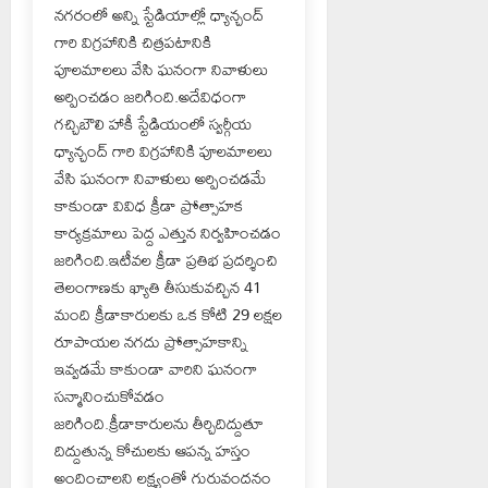
నగరంలో అన్ని స్టేడియాల్లో ధ్యాన్చంద్
గారి విగ్రహానికి చిత్రపటానికి
పూలమాలలు వేసి ఘనంగా నివాళులు
అర్పించడం జరిగింది.అదేవిధంగా
గచ్చిబౌలి హాకీ స్టేడియంలో స్వర్గీయ
ధ్యాన్చంద్ గారి విగ్రహానికి పూలమాలలు
వేసి ఘనంగా నివాళులు అర్పించడమే
కాకుండా వివిధ క్రీడా ప్రోత్సాహక
కార్యక్రమాలు పెద్ద ఎత్తున నిర్వహించడం
జరిగింది.ఇటీవల క్రీడా ప్రతిభ ప్రదర్శించి
తెలంగాణకు ఖ్యాతి తీసుకువచ్చిన 41
మంది క్రీడాకారులకు ఒక కోటి 29 లక్షల
రూపాయల నగదు ప్రోత్సాహకాన్ని
ఇవ్వడమే కాకుండా వారిని ఘనంగా
సన్మానించుకోవడం
జరిగింది.క్రీడాకారులను తీర్చిదిద్దుతూ
దిద్దుతున్న కోచులకు ఆపన్న హస్తం
అందించాలని లక్ష్యంతో గురువందనం