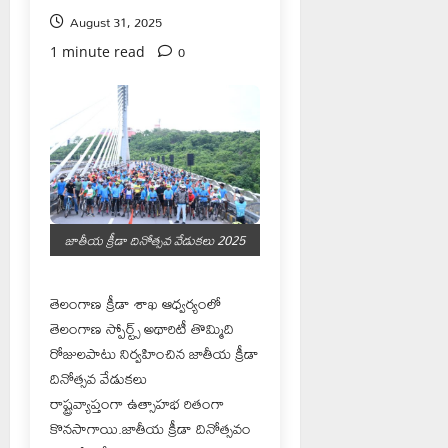
August 31, 2025
0
1 minute read
జాతీయ క్రీడా దినోత్సవ వేడుకలు 2025
తెలంగాణ క్రీడా శాఖ ఆధ్వర్యంలో
తెలంగాణ స్పోర్ట్స్ అథారిటీ తొమ్మిది
రోజులపాటు నిర్వహించిన జాతీయ క్రీడా
దినోత్సవ వేడుకలు
రాష్ట్రవ్యాప్తంగా ఉత్సాహభ రితంగా
కొనసాగాయి.జాతీయ క్రీడా దినోత్సవం