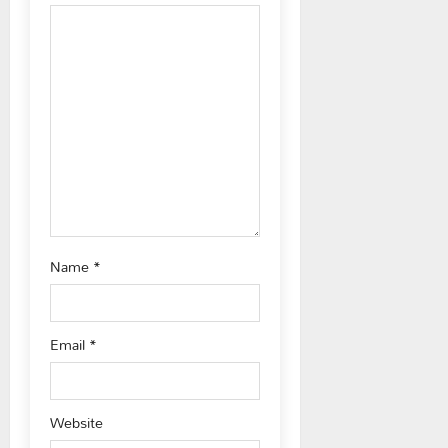
a
t
i
o
n
Name
*
Email
*
Website