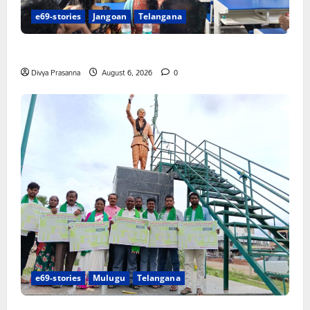
e69-stories
Jangoan
Telangana
పిఆర్ టియు మండల అధ్యక్షులుగా గీరెడ్డి ప్రమోద్ రెడ్డి
Divya Prasanna
August 6, 2026
0
e69-stories
Mulugu
Telangana