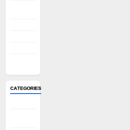
October
2022
August 2022
July 2022
March 2022
February
2022
CATEGORIES
Anantapur
Andhra
Pradesh