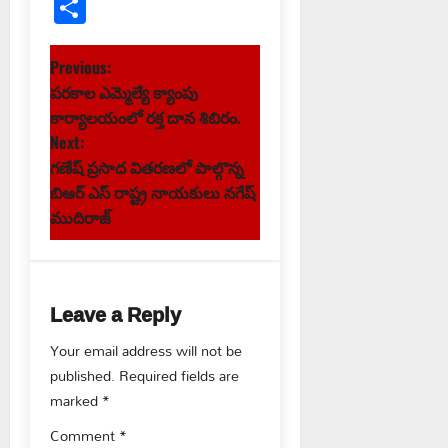
Link
Share
P
Previous:
పరకాల ఎమ్మెల్యే క్యాంపు
o
కార్యాలయంలో రక్త దాన శిబిరం.
s
Next:
గణేష్ ప్రసాద వితరణలో పాల్గొన్న
t
బిఆర్ ఎస్ రాష్ట్ర నాయకులు నగేష్
ముదిరాజ్
n
a
Leave a Reply
v
Your email address will not be
i
published.
Required fields are
g
marked
*
Comment
*