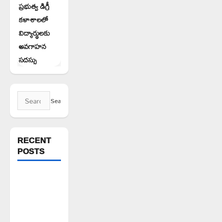
ప్రభుత్వ డిగ్రీ
కళాశాలలో
విద్యార్థులకు
అవగాహన
సదస్సు
Search
for:
RECENT
POSTS
పిఆర్ టియు
మండల
అధ్యక్షులుగా
గీరెడ్డి ప్రమోద్