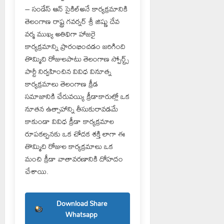
– సండేస్ ఆన్ సైకిల్అనే కార్యక్రమానికి
తెలంగాణ రాష్ట్ర గవర్నర్ శ్రీ జిష్ణు దేవ
వర్మ ముఖ్య అతిథిగా హాజరై
కార్యక్రమాన్ని ప్రారంభించడం జరిగింది
తొమ్మిది రోజులపాటు తెలంగాణ స్పోర్ట్స్
పార్టీ నిర్వహించిన వివిధ వినూత్న
కార్యక్రమాలు తెలంగాణ క్రీడ
సమాజానికి చేరువయ్యి క్రీడాకారుల్లో ఒక
నూతన ఉత్సాహాన్ని తీసుకురావడమే
కాకుండా వివిధ క్రీడా కార్యక్రమాల
రూపకల్పనకు ఒక చోదక శక్తి లాగా ఈ
తొమ్మిది రోజుల కార్యక్రమాలు ఒక
మంచి క్రీడా వాతావరణానికి దోహదం
చేశాయి.
Download Share
Whatsapp