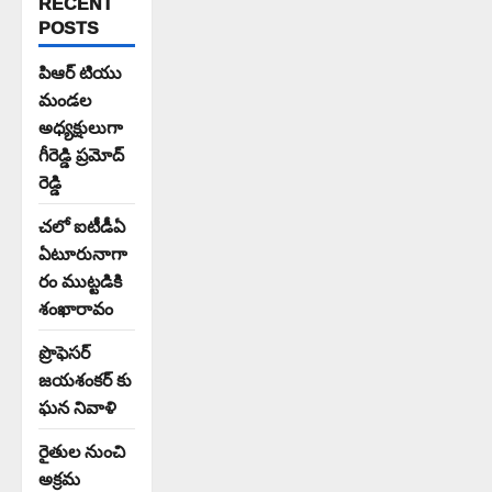
RECENT
POSTS
పిఆర్ టియు
మండల
అధ్యక్షులుగా
గీరెడ్డి ప్రమోద్
రెడ్డి
చలో ఐటీడీఏ
ఏటూరునాగా
రం ముట్టడికి
శంఖారావం
ప్రొఫెసర్
జయశంకర్ కు
ఘన నివాళి
రైతుల నుంచి
అక్రమ