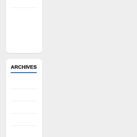
డిమాండ్
పేద వర్గాల
సంక్షేమానికి
కాంగ్రెస్
ప్రభుత్వం పెద్ద
పీట
ARCHIVES
August 2026
July 2026
June 2026
May 2026
April 2026