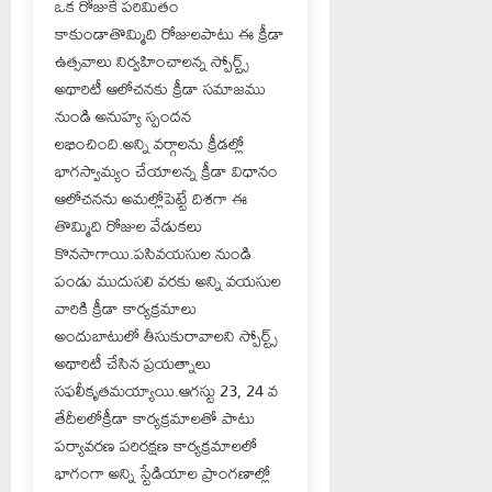
ఒక రోజుకే పరిమితం
కాకుండాతొమ్మిది రోజులపాటు ఈ క్రీడా
ఉత్సవాలు నిర్వహించాలన్న స్పోర్ట్స్
అథారిటీ ఆలోచనకు క్రీడా సమాజము
నుండి అనుహ్య స్పందన
లభించింది.అన్ని వర్గాలను క్రీడల్లో
భాగస్వామ్యం చేయాలన్న క్రీడా విధానం
ఆలోచనను అమల్లోపెట్టే దిశగా ఈ
తొమ్మిది రోజుల వేడుకలు
కొనసాగాయి.పసివయసుల నుండి
పండు ముదుసలి వరకు అన్ని వయసుల
వారికి క్రీడా కార్యక్రమాలు
అందుబాటులో తీసుకురావాలని స్పోర్ట్స్
అథారిటీ చేసిన ప్రయత్నాలు
సఫలీకృతమయ్యాయి.ఆగస్టు 23, 24 వ
తేదీలలోక్రీడా కార్యక్రమాలతో పాటు
పర్యావరణ పరిరక్షణ కార్యక్రమాలలో
భాగంగా అన్ని స్టేడియాల ప్రాంగణాల్లో