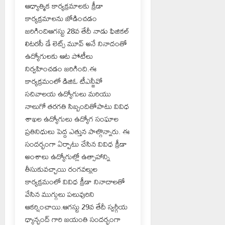
ఆధ్యాత్మిక కార్యక్రమాలకు క్రీడా
కార్యక్రమాలను జోడించడం
జరిగిందిఆగస్టు 28వ తేదీ నాడు ఫిజికల్
లిటరసీ డే లెట్స్ మూవ్ అనే నినాదంతో
ఉద్యోగులకు ఆట పోటీలు
నిర్వహించడం జరిగింది.ఈ
కార్యక్రమంలో డిజిఓ టీఎన్జీవో
సచివాలయ ఉద్యోగులు మరియు
నాలుగో తరగతి సిబ్బందితోపాటు వివిధ
శాఖల ఉద్యోగులు ఉద్యోగ సంఘాల
ప్రతినిధులు పెద్ద ఎత్తున పాల్గొన్నారు. ఈ
సందర్భంగా ఏర్పాటు చేసిన వివిధ క్రీడా
అంశాలు ఉద్యోగుల్లో ఉత్సాహాన్ని
తీసుకువచ్చాయి రంగవల్లుల
కార్యక్రమంలో వివిధ క్రీడా నినాదాలతో
వేసిన ముగ్గులు పలువురిని
ఆకర్షించాయి.ఆగస్టు 29వ తేదీ స్వర్గీయ
ధ్యాన్చంద్ గారి జయంతి సందర్భంగా