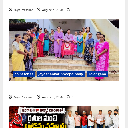
చలో ఐటీడీఏ ఏటూరునాగారం ముట్టడికి శంఖారావం
Divya Prasanna
August 6, 2026
0
e69-stories
Jayashankar Bhoopalpally
Telangana
ప్రొఫెసర్ జయశంకర్ కు ఘన నివాళి
Divya Prasanna
August 6, 2026
0