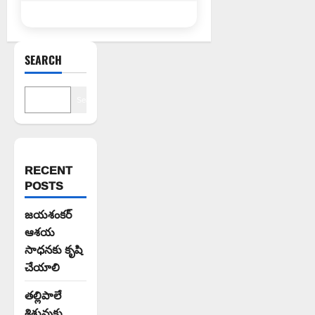
SEARCH
Search
RECENT
POSTS
జయశంకర్
ఆశయ
సాధనకు కృషి
చేయాలి
తల్లిపాలే
శిశువుకు