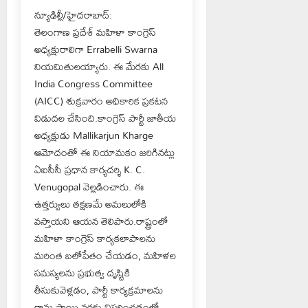
న్యూఢిల్లీ/హైదరాబాద్:
తెలంగాణ ప్రదేశ్ మహిళా కాంగ్రెస్
అధ్యక్షురాలిగా Errabelli Swarna
నియమితులయ్యారు. ఈ మేరకు All
India Congress Committee
(AICC) శుక్రవారం అధికారిక ప్రకటన
విడుదల చేసింది.కాంగ్రెస్ పార్టీ జాతీయ
అధ్యక్షుడు Mallikarjun Kharge
ఆమోదంతో ఈ నియామకం జరిగినట్లు
ఏఐసీసీ ప్రధాన కార్యదర్శి K. C.
Venugopal వెల్లడించారు. ఈ
ఉత్తర్వులు తక్షణమే అమలులోకి
వస్తాయని ఆయన తెలిపారు.రాష్ట్రంలో
మహిళా కాంగ్రెస్ కార్యకలాపాలను
మరింత బలోపేతం చేయడం, మహిళల
సమస్యలను ప్రభుత్వ దృష్టికి
తీసుకువెళ్లడం, పార్టీ కార్యక్రమాలను
గ్రామ స్థాయి వరకు విస్తరించడంలో