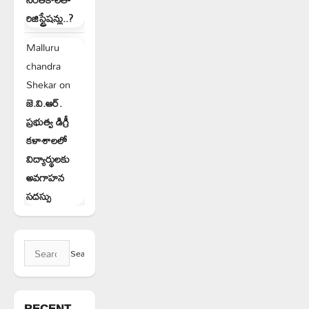
రిజిస్ట్రేషన్లు..?
Malluru
chandra
Shekar
on
జె.వి.ఆర్.
ప్రభుత్వ డిగ్రీ
కళాశాలలో
విద్యార్థులకు
అవగాహన
సదస్సు
Search
for:
RECENT