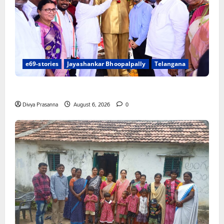
e69-stories
Jayashankar Bhoopalpally
Telangana
జయశంకర్ ఆశయ సాధనకు కృషి చేయాలి
Divya Prasanna
August 6, 2026
0