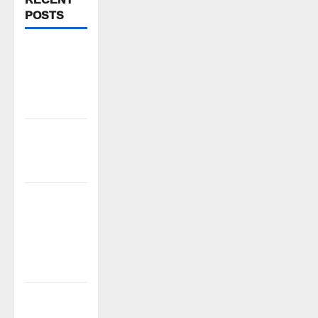
POSTS
జయశంకర్
ఆశయ
సాధనకు కృషి
చేయాలి
తల్లిపాలే
శిశువుకు
శ్రీరామరక్ష
విద్యార్థి
ప్రాణాలను
కాపాడిన
వ్యాయామ
ఉపాధ్యాయుడు
1500కోట్లతో
స్టేషన్