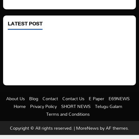
Health
LATEST POST
See latest Trump and Biden polling of America
Electric trains in Ukrainian cities
A volcano is erupting again in Japan
A healthy diet is always better than dieting.
About Us
Blog
Contact
Contact Us
E Paper
E69NEWS
Home
Privacy Policy
SHORT NEWS
Telugu Galam
Terms and Conditions
Copyright © All rights reserved.
|
MoreNews
by AF themes.