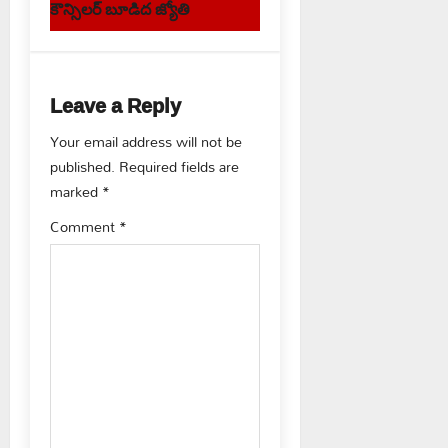
n
కౌన్సిలర్ బూడిద జ్యోతి
a
v
Leave a Reply
i
Your email address will not be
g
published.
Required fields are
marked
*
a
Comment
*
t
i
o
n