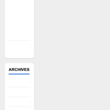
ఘనపూర్
నియోజకవర్గంలో
అభివృద్ధి
పనులు-
ఎమ్మెల్యే
కడియం శ్రీహరి
భద్రతే ప్రథమ
ప్రాధాన్యం
ARCHIVES
August 2026
July 2026
June 2026