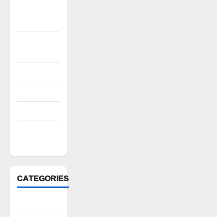
November
2022
October
2022
August 2022
July 2022
March 2022
February
2022
CATEGORIES
Anantapur