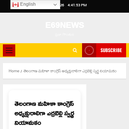
Skip
August 6, 2026
4:41:55 PM
English
to
content
E69NEWS
ప్రజా గొంతుక
SUBSCRIBE
Primary
Menu
Home
తెలంగాణ మహిళా కాంగ్రెస్ అధ్యక్షురాలిగా ఎర్రబెల్లి స్వర్ణ నియామకం
తెలంగాణ మహిళా కాంగ్రెస్
అధ్యక్షురాలిగా ఎర్రబెల్లి స్వర్ణ
నియామకం