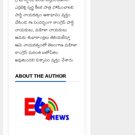
ఎర్రబెల్లి స్వర్ణ కీలక పాత్ర పోషించాలని
పార్టీ నాయకత్వం ఆశాభావం వ్యక్తం
చేసింది.ఈ సందర్భంగా కాంగ్రెస్ పార్టీ
నాయకులు, మహిళా నాయకులు
ఆమెకు శుభాకాంక్షలు తెలియజేస్తూ
ఆమె నాయకత్వంలో తెలంగాణ మహిళా
కాంగ్రెస్ మరింత బలోపేతం
అవుతుందని విశ్వాసం వ్యక్తం చేశారు.
ABOUT THE AUTHOR