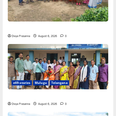
తల్లిపాలే శిశువుకు శ్రీరామరక్ష
Divya Prasanna
August 6, 2026
0
e69-stories
Mulugu
Telangana
విద్యార్థి ప్రాణాలను కాపాడిన వ్యాయామ ఉపాధ్యాయుడు
Divya Prasanna
August 6, 2026
0