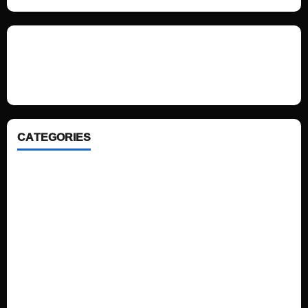
We love WordPress and we are here to provide you with professional
looking WordPress themes so that you can take your website one step
ahead. We focus on simplicity, elegant design and clean code.
CATEGORIES
Home
Sports
Politics
Technology
Fashion