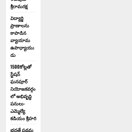
శ్రీరామరక్ష
విద్యార్థి
ప్రాణాలను
కాపాడిన
వ్యాయామ
ఉపాధ్యాయు
డు
1500కోట్లతో
స్టేషన్
ఘనపూర్
నియోజకవర్గం
లో అభివృద్ధి
పనులు-
ఎమ్మెల్యే
కడియం శ్రీహరి
భద్రతే ప్రథమ