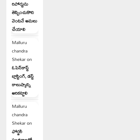
రిపోర్టును
తెప్పించుకొని
వెంటనే అమలు
చేయాలి
Malluru
chandra
Shekar
on
ఓపెన్‌కాస్ట్
బ్లాస్టింగ్, డస్ట్
కాలుష్యాన్ని
అరికట్టాలి
Malluru
chandra
Shekar
on
ఫోర్జరీ
సంతకాలతో