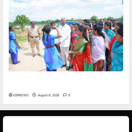
1500కోట్లతో స్టేషన్ ఘనపూర్ నియోజకవర్గంలో అభివృద్ధి
పనులు-ఎమ్మెల్యే కడియం శ్రీహరి
E69NEWS
August 6, 2026
0