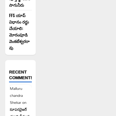
సాగునీరు
FFS యాప్
విధానం రద్దు
చేయాలి:
మోరంపూడి
వెంకటేశ్వరరా
వు
RECENT
COMMENTS
Malluru
chandra
Shekar
on
సూపరవైజర్