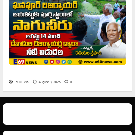
ఘనపూర్ రిజర్వాయర్ ఆయకట్టుకు పూర్తి స్థాయిలో సాగునీరు
E69NEWS
August 8, 2026
0