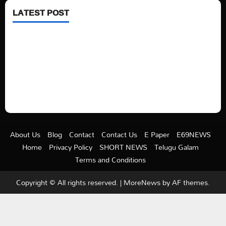
LATEST POST
See latest Trump and Biden polling of America
Electric trains in Ukrainian cities
A volcano is erupting again in Japan
A healthy diet is always better than dieting.
About Us
Blog
Contact
Contact Us
E Paper
E69NEWS
Home
Privacy Policy
SHORT NEWS
Telugu Galam
Terms and Conditions
Copyright © All rights reserved.
|
MoreNews
by AF themes.