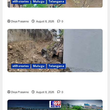
e69-stories
Mulugu
Telangana
రాజుపేటలో ఆర్టీసీ బస్టాండ్ ఏర్పాటు చేయాలి
Divya Prasanna
August 8, 2026
0
e69-stories
Mulugu
Telangana
పాఠశాల ప్రహరీ కూలిపోయి రోజులు గడుస్తున్నా పట్టించుకోని
అధికారులు!
Divya Prasanna
August 8, 2026
0