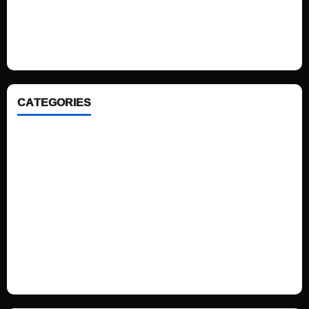
We love WordPress and we are here to provide you with professional
looking WordPress themes so that you can take your website one step
ahead. We focus on simplicity, elegant design and clean code.
CATEGORIES
Home
Sports
Politics
Technology
Fashion
Health