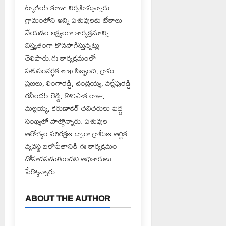
ట్యాగింగ్ కూడా నిర్వహిస్తున్నారు.
గ్రామంలోని అన్ని పశువులకు టీకాలు
వేయడం లక్ష్యంగా కార్యక్రమాన్ని
విస్తృతంగా కొనసాగిస్తున్నట్లు
తెలిపారు.ఈ కార్యక్రమంలో
పశుసంవర్ధక శాఖ సిబ్బంది, గ్రామ
ప్రజలు, లింగారెడ్డి, చంద్రయ్య, వల్లేపురెడ్డి
రవీందర్ రెడ్డి, కొలిపాక రాజు,
మల్లయ్య, కరుణాకర్ తదితరులు పెద్ద
సంఖ్యలో పాల్గొన్నారు. పశువుల
ఆరోగ్యం పరిరక్షణ ద్వారా గ్రామీణ ఆర్థిక
వ్యవస్థ బలోపేతానికి ఈ కార్యక్రమం
దోహదపడుతుందని అధికారులు
పేర్కొన్నారు.
ABOUT THE AUTHOR