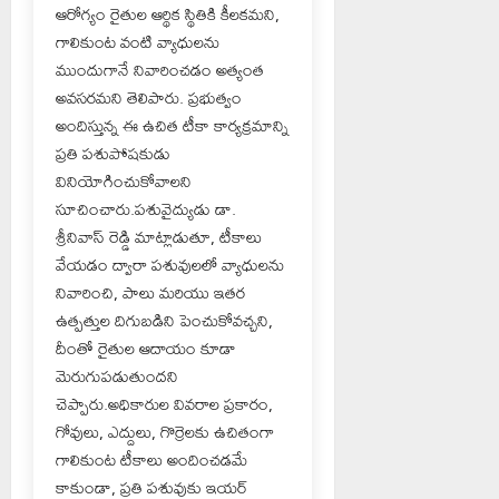
ఆరోగ్యం రైతుల ఆర్థిక స్థితికి కీలకమని,
గాలికుంట వంటి వ్యాధులను
ముందుగానే నివారించడం అత్యంత
అవసరమని తెలిపారు. ప్రభుత్వం
అందిస్తున్న ఈ ఉచిత టీకా కార్యక్రమాన్ని
ప్రతి పశుపోషకుడు
వినియోగించుకోవాలని
సూచించారు.పశువైద్యుడు డా.
శ్రీనివాస్ రెడ్డి మాట్లాడుతూ, టీకాలు
వేయడం ద్వారా పశువులలో వ్యాధులను
నివారించి, పాలు మరియు ఇతర
ఉత్పత్తుల దిగుబడిని పెంచుకోవచ్చని,
దీంతో రైతుల ఆదాయం కూడా
మెరుగుపడుతుందని
చెప్పారు.అధికారుల వివరాల ప్రకారం,
గోవులు, ఎద్దులు, గొర్రెలకు ఉచితంగా
గాలికుంట టీకాలు అందించడమే
కాకుండా, ప్రతి పశువుకు ఇయర్