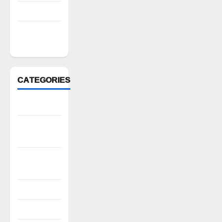
March 2022
February
2022
CATEGORIES
Anantapur
Andhra
Pradesh
Bhadradri
Kothagudem
CableTV live
City