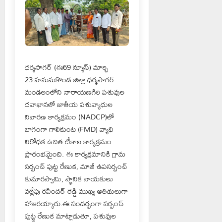
ధర్మసాగర్ (ఈ69 న్యూస్) మార్చి
23:హనుమకొండ జిల్లా ధర్మసాగర్
మండలంలోని నారాయణగిరి పశువుల
దవాఖానలో జాతీయ పశువ్యాధుల
నివారణ కార్యక్రమం (NADCP)లో
భాగంగా గాలికుంట (FMD) వ్యాధి
నిరోధక ఉచిత టీకాల కార్యక్రమం
ప్రారంభమైంది. ఈ కార్యక్రమానికి గ్రామ
సర్పంచ్ పుట్ట రేణుక, మాజీ ఉపసర్పంచ్
కుమారస్వామి, స్థానిక నాయకులు
వల్లేపు రవీందర్ రెడ్డి ముఖ్య అతిథులుగా
హాజరయ్యారు.ఈ సందర్భంగా సర్పంచ్
పుట్ట రేణుక మాట్లాడుతూ, పశువుల