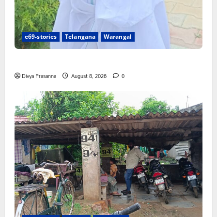
e69-stories
Telangana
Warangal
న్యాయస్థానం ఆదేశాల అమలులో జాప్యం
Divya Prasanna
August 8, 2026
0