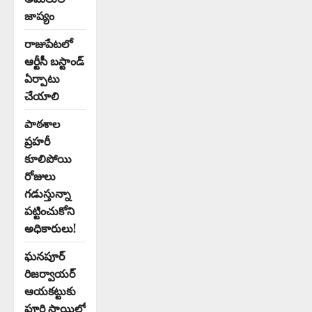
జాప్యం
రాజుపేటలో
ఆర్టీసీ బస్టాండ్
ఏర్పాటు
చేయాలి
పాఠశాల
ప్రహరీ
కూలిపోయి
రోజులు
గడుస్తున్నా
పట్టించుకోని
అధికారులు!
ఘనపూర్
రిజర్వాయర్
ఆయకట్టుకు
పూర్తి స్థాయిలో