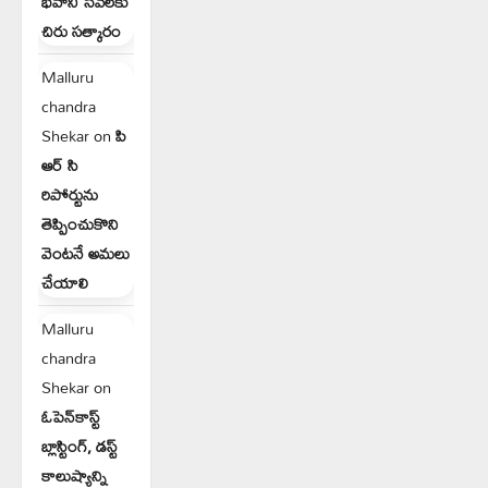
భవాని సేవలకు
చిరు సత్కారం
Malluru
chandra
Shekar
on
పి
ఆర్ సి
రిపోర్టును
తెప్పించుకొని
వెంటనే అమలు
చేయాలి
Malluru
chandra
Shekar
on
ఓపెన్‌కాస్ట్
బ్లాస్టింగ్, డస్ట్
కాలుష్యాన్ని