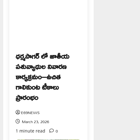
ధర్మసాగర్ లో జాతీయ
పశువ్యాధుల నివారణ
కార్యక్రమం–ఉచిత
గాలికుంట టీకాలు
ప్రారంభం
E69NEWS
March 23, 2026
0
1 minute read