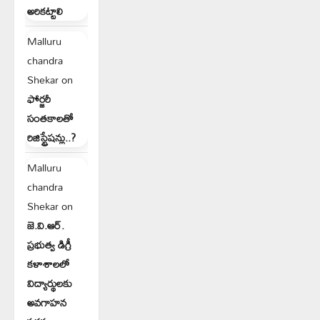
అరికట్టాలి
Malluru
chandra
Shekar
on
ఫోర్జరీ
సంతకాలతో
రిజిస్ట్రేషన్లు..?
Malluru
chandra
Shekar
on
జె.వి.ఆర్.
ప్రభుత్వ డిగ్రీ
కళాశాలలో
విద్యార్థులకు
అవగాహన