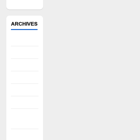
వెంకటేశ్వరరావు
ARCHIVES
August 2026
July 2026
June 2026
May 2026
April 2026
March 2026
February
2026
January 2026