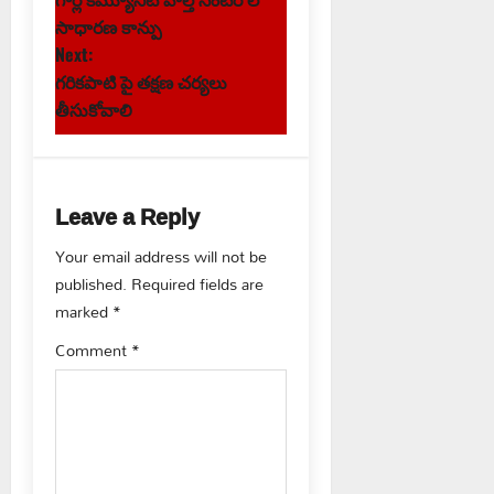
o
సాధారణ కాన్పు
s
Next:
గరికపాటి పై తక్షణ చర్యలు
t
తీసుకోవాలి
n
a
Leave a Reply
v
Your email address will not be
published.
Required fields are
i
marked
*
g
Comment
*
a
t
i