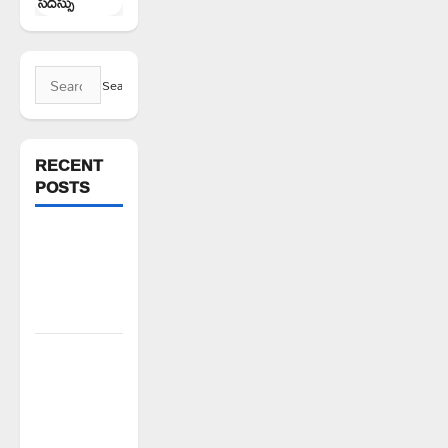
సదస్సు
Search
for:
RECENT
POSTS
న్యాయస్థానం
ఆదేశాల
అమలులో
జాప్యం
రాజుపేటలో
ఆర్టీసీ బస్టాండ్
ఏర్పాటు
చేయాలి