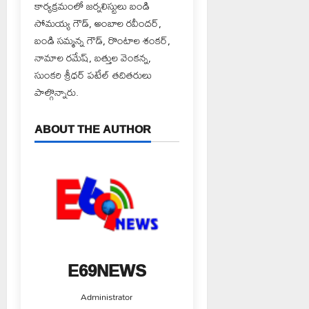
కార్యక్రమంలో జర్నలిస్టులు బండి
సోమయ్య గౌడ్, అంబాల రవీందర్,
బండి సమ్మన్న గౌడ్, రొంటాల శంకర్,
నామాల రమేష్, బత్తుల వెంకన్న,
సుంకరి శ్రీధర్ పటేల్ తదితరులు
పాల్గొన్నారు.
ABOUT THE AUTHOR
E69NEWS
Administrator