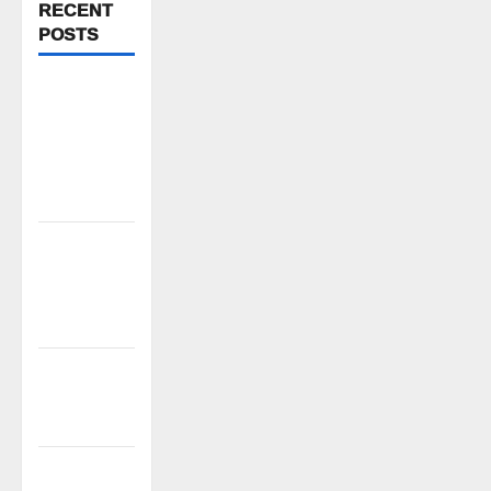
RECENT
POSTS
పిఆర్ టియు
మండల
అధ్యక్షులుగా
గీరెడ్డి ప్రమోద్
రెడ్డి
చలో ఐటీడీఏ
ఏటూరునాగారం
ముట్టడికి
శంఖారావం
ప్రొఫెసర్
జయశంకర్ కు
ఘన నివాళి
రైతుల నుంచి