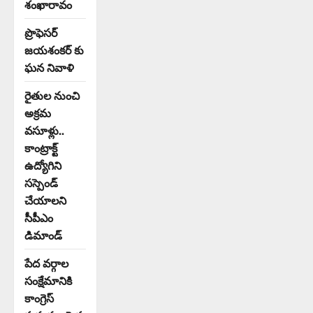
శంఖారావం
ప్రొఫెసర్
జయశంకర్ కు
ఘన నివాళి
రైతుల నుంచి
అక్రమ
వసూళ్లు..
కాంట్రాక్ట్
ఉద్యోగిని
సస్పెండ్
చేయాలని
సీపీఎం
డిమాండ్
పేద వర్గాల
సంక్షేమానికి
కాంగ్రెస్