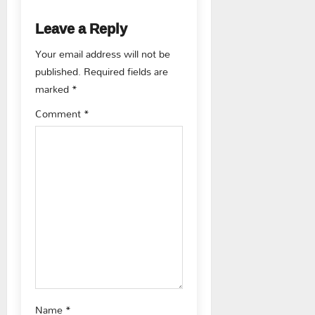
v
Leave a Reply
i
Your email address will not be
g
published.
Required fields are
marked
*
a
Comment
*
t
i
o
n
Name
*