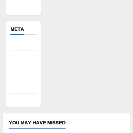
Bhuvanagiri
META
Register
Log in
Entries feed
Comments
feed
WordPress.org
YOU MAY HAVE MISSED