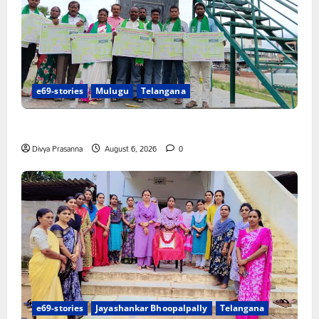
e69-stories
Mulugu
Telangana
చలో ఐటీడీఏ ఏటూరునాగారం ముట్టడికి శంఖారావం
Divya Prasanna
August 6, 2026
0
e69-stories
Jayashankar Bhoopalpally
Telangana