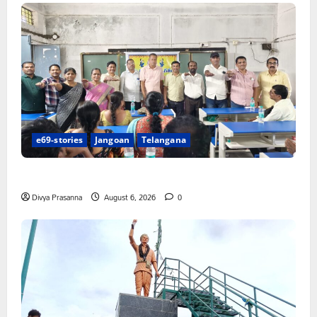
e69-stories
Jangoan
Telangana
పిఆర్ టియు మండల అధ్యక్షులుగా గీరెడ్డి ప్రమోద్ రెడ్డి
Divya Prasanna
August 6, 2026
0