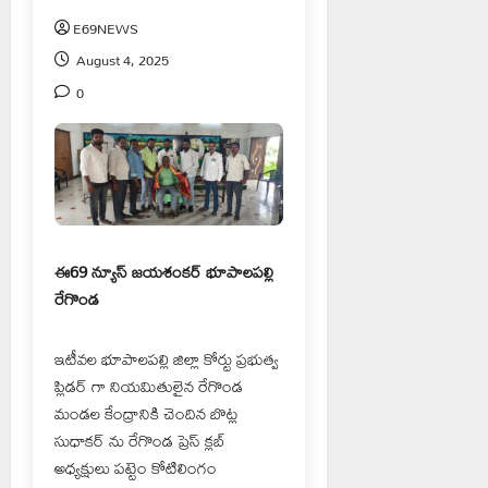
E69NEWS
August 4, 2025
0
ఈ69 న్యూస్ జయశంకర్ భూపాలపల్లి
రేగొండ
ఇటీవల భూపాలపల్లి జిల్లా కోర్టు ప్రభుత్వ
ప్లిడర్ గా నియమితులైన రేగొండ
మండల కేంద్రానికి చెందిన బొట్ల
సుధాకర్ ను రేగొండ ప్రెస్ క్లబ్
అధ్యక్షులు పట్టెం కోటిలింగం