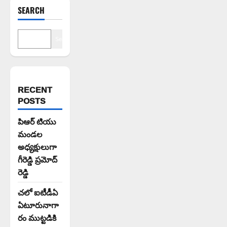
SEARCH
Search
RECENT
POSTS
పిఆర్ టియు
మండల
అధ్యక్షులుగా
గీరెడ్డి ప్రమోద్
రెడ్డి
చలో ఐటీడీఏ
ఏటూరునాగా
రం ముట్టడికి