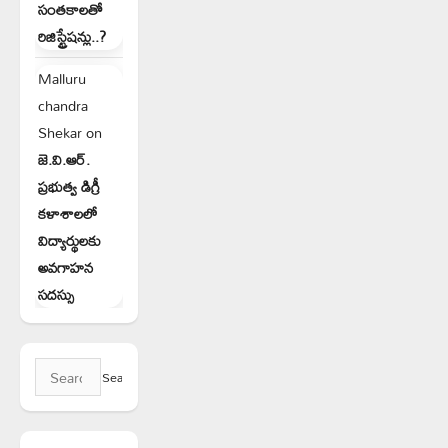
సంతకాలతో
రిజిస్ట్రేషన్లు..?
Malluru
chandra
Shekar
on
జె.వి.ఆర్.
ప్రభుత్వ డిగ్రీ
కళాశాలలో
విద్యార్థులకు
అవగాహన
సదస్సు
Search
for: