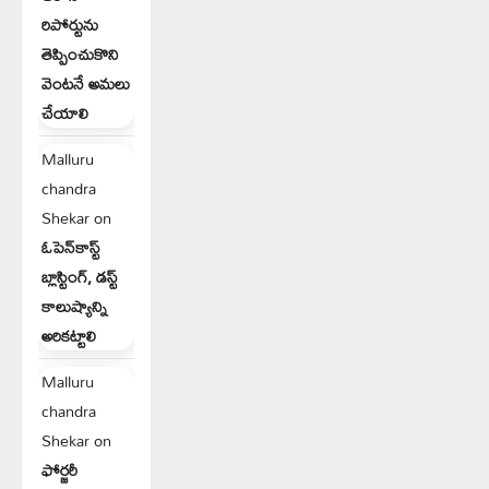
రిపోర్టును
తెప్పించుకొని
వెంటనే అమలు
చేయాలి
Malluru
chandra
Shekar
on
ఓపెన్‌కాస్ట్
బ్లాస్టింగ్, డస్ట్
కాలుష్యాన్ని
అరికట్టాలి
Malluru
chandra
Shekar
on
ఫోర్జరీ