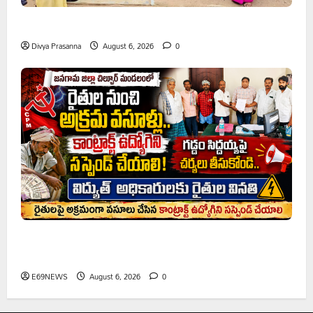
ప్రొఫెసర్ జయశంకర్ కు ఘన నివాళి
Divya Prasanna
August 6, 2026
0
రైతుల నుంచి అక్రమ వసూళ్లు.. కాంట్రాక్ట్ ఉద్యోగిని సస్పెండ్
చేయాలని సీపీఎం డిమాండ్
E69NEWS
August 6, 2026
0