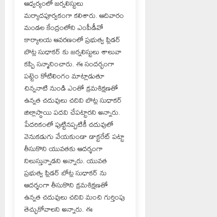
ఆధ్వర్యంలో జర్నలిస్టులు
మర్యాదపూర్వకంగా కలిశారు. ఆదివారం
మండల కేంద్రంలోని ఎంపీడీవో
కార్యాలయ ఆవరణంలో ప్రభుత్వ ప్లిడర్
బొట్ల సుధాకర్ కు జర్నలిస్టులు శాలువా
కప్పి సన్మానించారు. ఈ సందర్భంగా
పట్టెం కోటిలింగం మాట్లాడుతూ
చిన్ననాటి నుండి ఎంతో క్రమశిక్షణతో
ఉన్నత చదువులు చదివి బొట్ల సుధాకర్
జిల్లాస్థాయి పదవి చేపట్టారని అన్నారు.
పేదరికంలో పుట్టినప్పటికీ చదువులో
వెనుకడుగు వేయకుండా డాక్టరేట్ పట్టా
తీసుకొని యువతకు ఆదర్శంగా
నిలుస్తున్నాడని అన్నారు. యువత
ప్రభుత్వ ప్లిడర్ బోట్ల సుధాకర్ ను
ఆదర్శంగా తీసుకొని క్రమశిక్షణతో
ఉన్నత చదువులు చదివి మంచి గుర్తింపు
తెచ్చుకోవాలని అన్నారు. ఈ