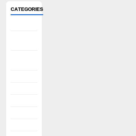
CATEGORIES
Anantapur
Andhra
Pradesh
Bhadradri
Kothagudem
CableTV live
City
Covid
Culture
e69-stories