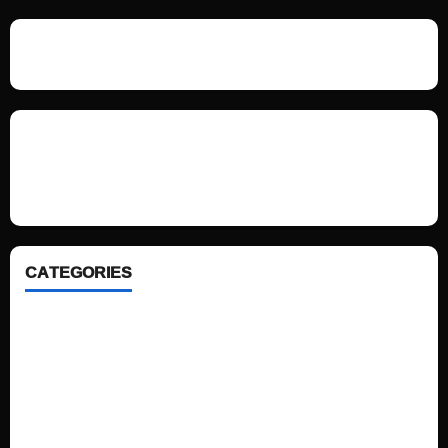
We love WordPress and we are here to provide you with professional
looking WordPress themes so that you can take your website one step
ahead. We focus on simplicity, elegant design and clean code.
CATEGORIES
Home
Sports
Politics
Technology