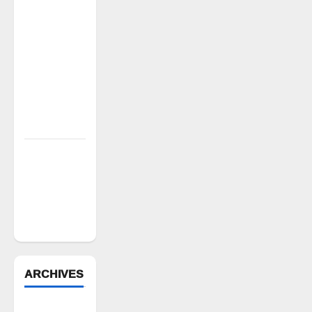
అక్రమ
వసూళ్లు..
కాంట్రాక్ట్
ఉద్యోగిని
సస్పెండ్
చేయాలని
సీపీఎం
డిమాండ్
పేద వర్గాల
సంక్షేమానికి
కాంగ్రెస్
ప్రభుత్వం పెద్ద
పీట
ARCHIVES
August 2026