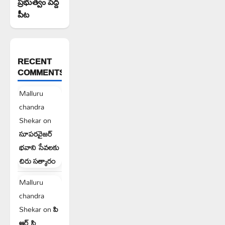
ప్రభుత్వం పెద్ద
పీట
RECENT
COMMENTS
Malluru
chandra
Shekar
on
సూపరవైజర్
భవాని సేవలకు
చిరు సత్కారం
Malluru
chandra
Shekar
on
పి
ఆర్ సి