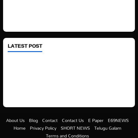
Fashion
Health
LATEST POST
See latest Trump and Biden polling of America
Electric trains in Ukrainian cities
A volcano is erupting again in Japan
A healthy diet is always better than dieting.
About Us
Blog
Contact
Contact Us
E Paper
E69NEWS
Home
Privacy Policy
SHORT NEWS
Telugu Galam
Terms and Conditions