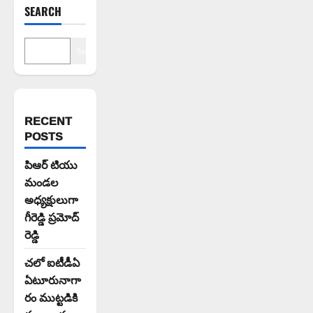
SEARCH
Search
RECENT
POSTS
పిఆర్ టియు
మండల
అధ్యక్షులుగా
గీరెడ్డి ప్రమోద్
రెడ్డి
చలో ఐటీడీఏ
ఏటూరునాగా
రం ముట్టడికి