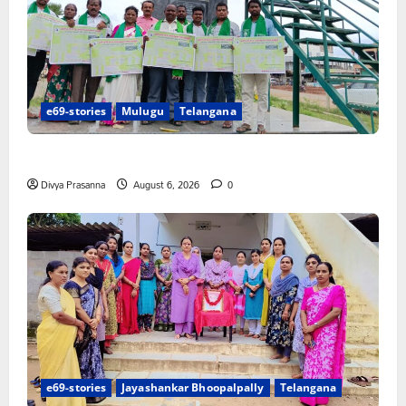
e69-stories
Mulugu
Telangana
చలో ఐటీడీఏ ఏటూరునాగారం ముట్టడికి శంఖారావం
Divya Prasanna
August 6, 2026
0
e69-stories
Jayashankar Bhoopalpally
Telangana