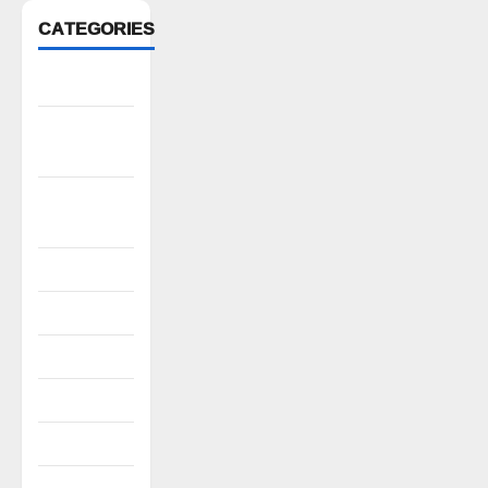
CATEGORIES
Anantapur
Andhra
Pradesh
Bhadradri
Kothagudem
CableTV live
City
Covid
Culture
e69-stories
Editor's Pick