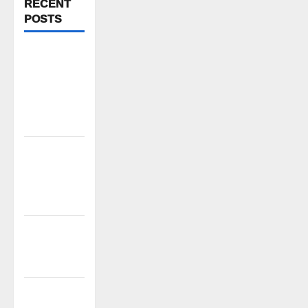
RECENT
POSTS
పిఆర్ టియు
మండల
అధ్యక్షులుగా
గీరెడ్డి ప్రమోద్
రెడ్డి
చలో ఐటీడీఏ
ఏటూరునాగారం
ముట్టడికి
శంఖారావం
ప్రొఫెసర్
జయశంకర్ కు
ఘన నివాళి
రైతుల నుంచి
అక్రమ