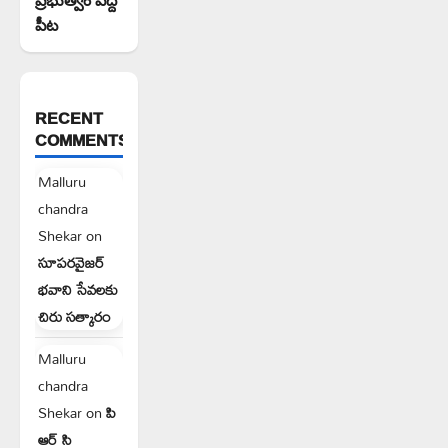
పీట
RECENT
COMMENTS
Malluru
chandra
Shekar
on
సూపరవైజర్
భవాని సేవలకు
చిరు సత్కారం
Malluru
chandra
Shekar
on
పి
ఆర్ సి