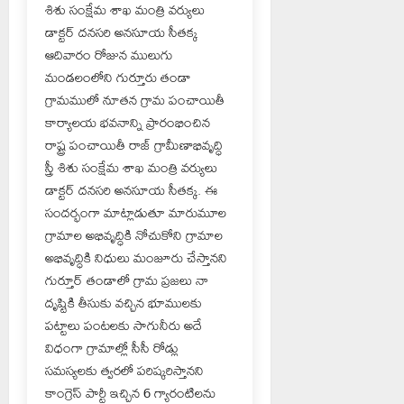
శిశు సంక్షేమ శాఖ మంత్రి వర్యులు
డాక్టర్ దనసరి అనసూయ సీతక్క
ఆదివారం రోజున ములుగు
మండలంలోని గుర్తూరు తండా
గ్రామములో నూతన గ్రామ పంచాయితీ
కార్యాలయ భవనాన్ని ప్రారంభించిన
రాష్ట్ర పంచాయితీ రాజ్ గ్రామీణాభివృద్ధి
స్త్రీ శిశు సంక్షేమ శాఖ మంత్రి వర్యులు
డాక్టర్ దనసరి అనసూయ సీతక్క. ఈ
సందర్భంగా మాట్లాడుతూ మారుమూల
గ్రామాల అభివృద్ధికి నోచుకోని గ్రామాల
అభివృద్ధికి నిధులు మంజూరు చేస్తానని
గుర్తూర్ తండాలో గ్రామ ప్రజలు నా
దృష్టికి తీసుకు వచ్చిన భూములకు
పట్టాలు పంటలకు సాగునీరు అదే
విధంగా గ్రామాల్లో సీసీ రోడ్లు
సమస్యలకు త్వరలో పరిష్కరిస్తానని
కాంగ్రెస్ పార్టీ ఇచ్చిన 6 గ్యారంటిలను