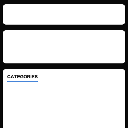
We love WordPress and we are here to provide you with professional
looking WordPress themes so that you can take your website one step
ahead. We focus on simplicity, elegant design and clean code.
CATEGORIES
Home
Sports
Politics
Technology