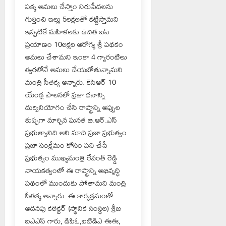
పక్క అమలు చేస్తాం నిరుపేదలను
గుర్తించి ఇల్లు 5లక్షలతో కట్టిస్తామని
ఇప్పటికే మహిళలకు ఉచిత బస్
ప్రయాణం 10లక్షల ఆరోగ్య శ్రీ పథకం
అమలు చేశామని ఇంకా 4 గ్యారంటిలు
త్వరలోనే అమలు చేయబోతున్నామని
మంత్రి సీతక్క అన్నారు. కెసిఆర్ 10
యేండ్ల పాలనలో ప్రజా ధనాన్ని
దుర్వినియోగం చేసి రాష్ట్రాన్ని అప్పుల
కుప్పగా మార్చిన ఘనత బి.ఆర్.ఎస్
ప్రభుత్వానిది అని మాది ప్రజా ప్రభుత్వం
ప్రజా సంక్షేమం కోసం పని చేసే
ప్రభుత్వం ముఖ్యమంత్రి రేవంత్ రెడ్డి
నాయకత్వంలో ఈ రాష్ట్రాన్ని అభివృద్ధి
పథంలో ముందుకు పోతామని మంత్రి
సీతక్క అన్నారు. ఈ కార్యక్రమంలో
అదనపు కలెక్టర్ (స్థానిక సంస్థల) శ్రీజ
ఐఎఎస్ గారు, డిపిఓ,ఐటిడిఎ ఈఈ,