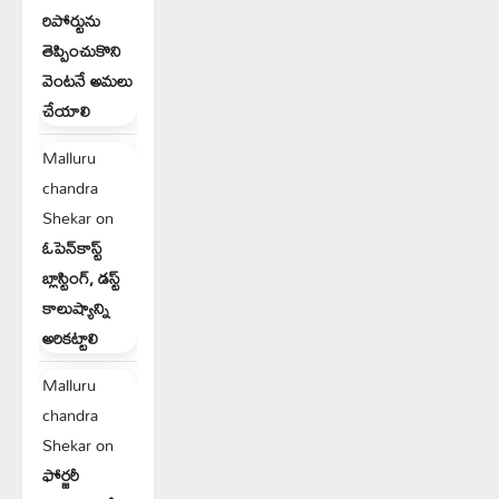
రిపోర్టును
తెప్పించుకొని
వెంటనే అమలు
చేయాలి
Malluru
chandra
Shekar
on
ఓపెన్‌కాస్ట్
బ్లాస్టింగ్, డస్ట్
కాలుష్యాన్ని
అరికట్టాలి
Malluru
chandra
Shekar
on
ఫోర్జరీ