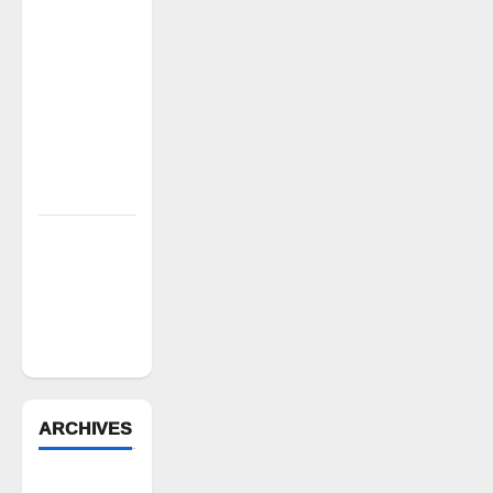
వసూళ్లు..
కాంట్రాక్ట్
ఉద్యోగిని
సస్పెండ్
చేయాలని
సీపీఎం
డిమాండ్
పేద వర్గాల
సంక్షేమానికి
కాంగ్రెస్
ప్రభుత్వం పెద్ద
పీట
ARCHIVES
August 2026