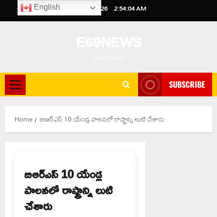
Skip
August 7, 2026
2:54:05 AM
English
to
content
E69NEWS
ప్రజా గొంతుక
SUBSCRIBE
Primary
Menu
Home
బిఆర్ఎస్ 10 యేండ్ల పాలనలో రాష్ట్రాన్ని లుటి చేశారు
బిఆర్ఎస్ 10 యేండ్ల
పాలనలో రాష్ట్రాన్ని లుటి
చేశారు