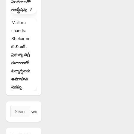
సంతకాలతో
రిజిస్ట్రేషన్లు..?
Malluru
chandra
Shekar
on
జె.వి.ఆర్.
ప్రభుత్వ డిగ్రీ
కళాశాలలో
విద్యార్థులకు
అవగాహన
సదస్సు
Search
for: