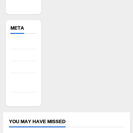
Bhuvanagiri
META
Register
Log in
Entries feed
Comments
feed
WordPress.org
YOU MAY HAVE MISSED