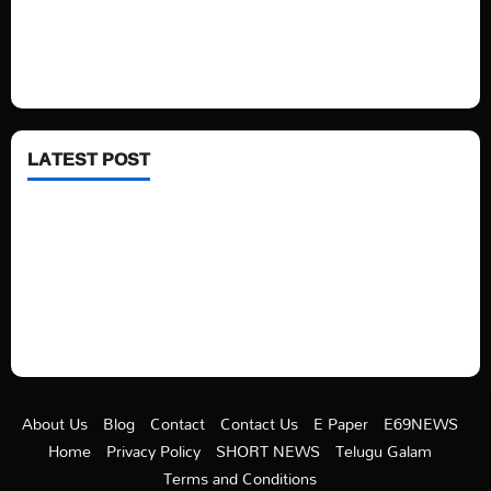
Fashion
Health
LATEST POST
See latest Trump and Biden polling of America
Electric trains in Ukrainian cities
A volcano is erupting again in Japan
A healthy diet is always better than dieting.
About Us
Blog
Contact
Contact Us
E Paper
E69NEWS
Home
Privacy Policy
SHORT NEWS
Telugu Galam
Terms and Conditions