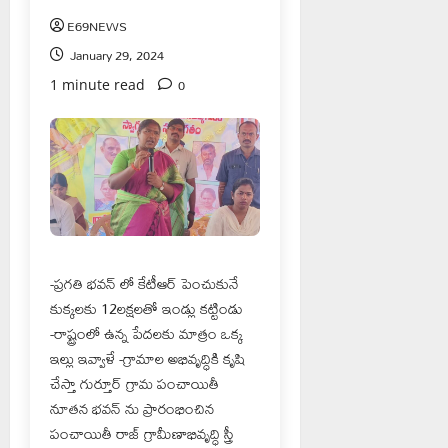
E69NEWS
January 29, 2024
0
1 minute read
-ప్రగతి భవన్ లో కేటీఆర్ పెంచుకునే
కుక్కలకు 12లక్షలతో ఇండ్లు కట్టిండు
-రాష్ట్రంలో ఉన్న పేదలకు మాత్రం ఒక్క
ఇల్లు ఇవ్వాళే -గ్రామాల అభివృద్ధికి కృషి
చేస్తా గుర్తూర్ గ్రామ పంచాయితీ
నూతన భవన్ ను ప్రారంభించిన
పంచాయితీ రాజ్ గ్రామీణాభివృద్ధి స్త్రీ