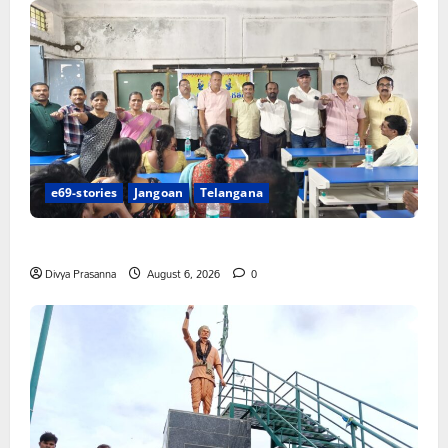
e69-stories
Jangoan
Telangana
పిఆర్ టియు మండల అధ్యక్షులుగా గీరెడ్డి ప్రమోద్ రెడ్డి
Divya Prasanna
August 6, 2026
0