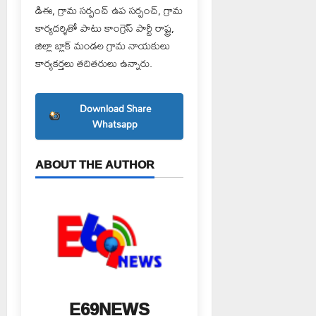
డిఈ, గ్రామ సర్పంచ్ ఉప సర్పంచ్, గ్రామ
కార్యదర్శితో పాటు కాంగ్రెస్ పార్టీ రాష్ట్ర,
జిల్లా బ్లాక్ మండల గ్రామ నాయకులు
కార్యకర్తలు తదితరులు ఉన్నారు.
Download Share
Whatsapp
ABOUT THE AUTHOR
E69NEWS