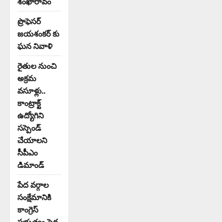
శంఖారావం
ప్రొఫెసర్
జయశంకర్ కు
ఘన నివాళి
రైతుల నుంచి
అక్రమ
వసూళ్లు..
కాంట్రాక్ట్
ఉద్యోగిని
సస్పెండ్
చేయాలని
సీపీఎం
డిమాండ్
పేద వర్గాల
సంక్షేమానికి
కాంగ్రెస్
ప్రభుత్వం పెద్ద