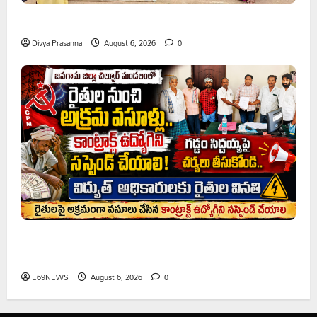
ప్రొఫెసర్ జయశంకర్ కు ఘన నివాళి
Divya Prasanna
August 6, 2026
0
రైతుల నుంచి అక్రమ వసూళ్లు.. కాంట్రాక్ట్ ఉద్యోగిని సస్పెండ్
చేయాలని సీపీఎం డిమాండ్
E69NEWS
August 6, 2026
0