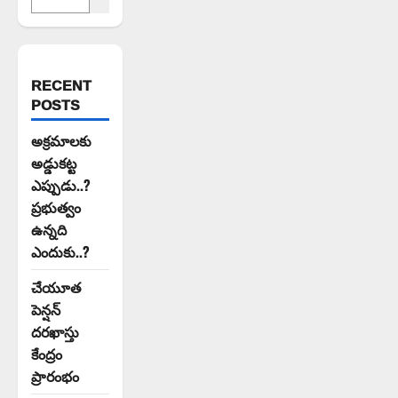
RECENT
POSTS
అక్రమాలకు
అడ్డుకట్ట
ఎప్పుడు..?
ప్రభుత్వం
ఉన్నది
ఎందుకు..?
చేయూత
పెన్షన్
దరఖాస్తు
కేంద్రం
ప్రారంభం