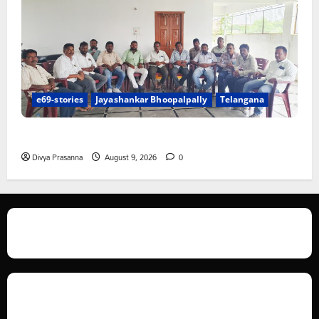
e69-stories
Jayashankar Bhoopalpally
Telangana
విలేకరులపై అనుచిత వ్యాఖ్యలు చేసిన మార్కెట్ కమిటీ చైర్మన్‌
Divya Prasanna
August 9, 2026
0
We love WordPress and we are here to provide you with professional
looking WordPress themes so that you can take your website one step