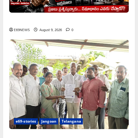
అక్రమాలకు అడ్డుకట్ట ఎప్పుడు..? ప్రభుత్వం ఉన్నది ఎందుకు..?
E69NEWS
August 9, 2026
0
e69-stories
Jangoan
Telangana
చేయూత పెన్షన్ దరఖాస్తు కేంద్రం ప్రారంభం