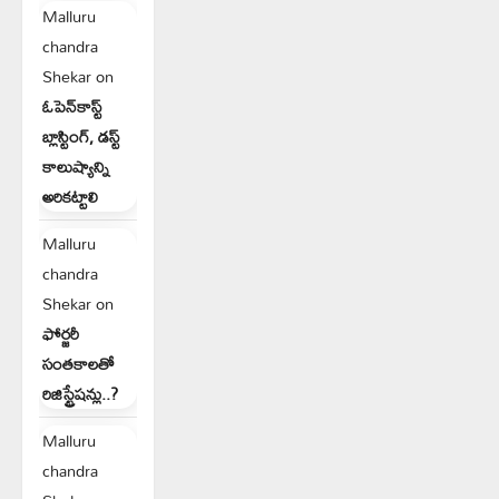
Malluru
chandra
Shekar
on
ఓపెన్‌కాస్ట్
బ్లాస్టింగ్, డస్ట్
కాలుష్యాన్ని
అరికట్టాలి
Malluru
chandra
Shekar
on
ఫోర్జరీ
సంతకాలతో
రిజిస్ట్రేషన్లు..?
Malluru
chandra