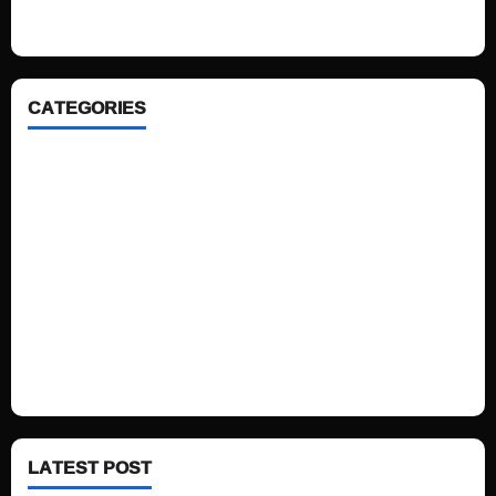
ahead. We focus on simplicity, elegant design and clean code.
CATEGORIES
Home
Sports
Politics
Technology
Fashion
Health
LATEST POST