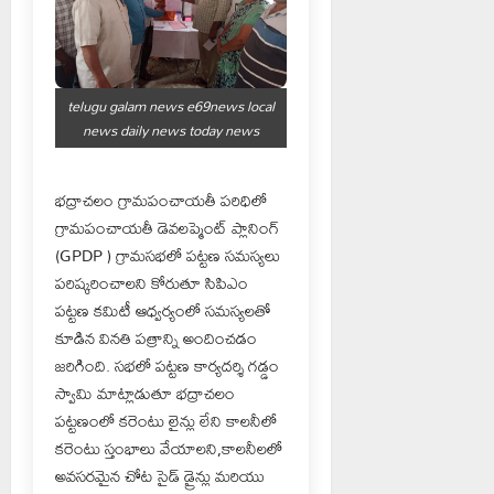
telugu galam news e69news local
news daily news today news
భద్రాచలం గ్రామపంచాయతీ పరిధిలో
గ్రామపంచాయతీ డెవలప్మెంట్ ప్లానింగ్
(GPDP ) గ్రామసభలో పట్టణ సమస్యలు
పరిష్కరించాలని కోరుతూ సిపిఎం
పట్టణ కమిటీ ఆధ్వర్యంలో సమస్యలతో
కూడిన వినతి పత్రాన్ని అందించడం
జరిగింది. సభలో పట్టణ కార్యదర్శి గడ్డం
స్వామి మాట్లాడుతూ భద్రాచలం
పట్టణంలో కరెంటు లైన్లు లేని కాలనీలో
కరెంటు స్తంభాలు వేయాలని,కాలనీలలో
అవసరమైన చోట సైడ్ డ్రైన్లు మరియు