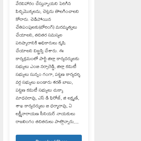
వేరవిహారం చేస్తున్నాయని పెరిగిన
పిచ్చిమొక్కలను, చెట్లను తొలగించాలని
కోరారు. చెడిపోయిన
చేతిపంపులకు(బోరింగ్) మరమ్మత్తులు
చేయాలని, తదితర సమస్యల
పరిష్కారానికి అధికారులు కృషి
చేయాలని విజ్ఞప్తి చేశారు. ఈ
కార్యక్రమంలో పార్టీ జిల్లా కార్యదర్శులకు
సభ్యులు ఎంబి నర్సారెడ్డి, జిల్లా కమిటీ
సభ్యులు సున్నం గంగా, పట్టణ కార్యదర్శి
వర్గ సభ్యులు బండారు శరత్ బాబు,
పట్టణ కమిటీ సభ్యులు చుక్కా
మాధవరావు, ఎస్ డి ఫిరోజ్, జి లక్ష్మణ్,
శాఖ కార్యదర్శులు బి ధర్మారావు, ఏ
లక్ష్మీనారాయణ సీనియర్ నాయకులు
రాజలింగం తదితరులు పాల్గొన్నారు…