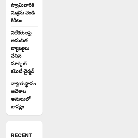
స్వామివారికి
మిశ్రమ వెండి
కిరీటం
విలేకరులపై
అనుచిత
వ్యాఖ్యలు
చేసిన
మార్కెట్
కమిటీ చైర్మన్‌
న్యాయస్థానం
ఆదేశాల
అమలులో
జాప్యం
RECENT