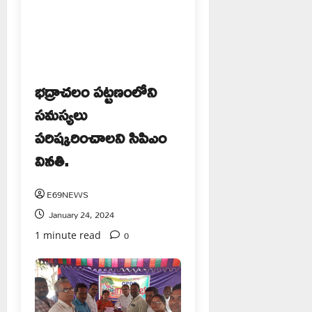
భద్రాచలం పట్టణంలోని
సమస్యలు
పరిష్కరించాలని సిపిఎం
వినతి.
E69NEWS
January 24, 2024
0
1 minute read