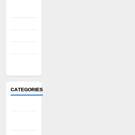
October
2022
August 2022
July 2022
March 2022
February
2022
CATEGORIES
Anantapur
Andhra
Pradesh