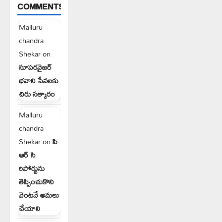
COMMENTS
Malluru
chandra
Shekar
on
సూపరవైజర్
భవాని సేవలకు
చిరు సత్కారం
Malluru
chandra
Shekar
on
పి
ఆర్ సి
రిపోర్టును
తెప్పించుకొని
వెంటనే అమలు
చేయాలి