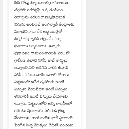
సిసి రోడ్లు నిర్మించాలని,రామాలయం
దగ్గరలో కరకట్టపై ఉన్న డంపింగ్
యార్డును తరలించాలని,ప్రాథమిక
విద్యను అందించే అంగన్వాడీ కేంద్రాలకు
పక్కాభవనాలు లేక అద్దె ఇండ్లలో
నిర్వహిస్తున్నారని తక్షణమే పక్కా
భవనాలు నిర్మించాలని అన్నారు.
భద్రాచలం గ్రామపంచాయతీ పరిధిలో
గ్రామీణ ఉపాధి హామీ జాబ్ కార్డులు
ఇవ్వాలని,పని అడిగిన వారికి ఉపాధి
హామీ పనులు చూపించాలని కోరారు.
పట్టణంలో అనేక గృహాలకు ఇంటి
పన్నులు వేయలేదని ఇంటి పన్నులు
లేనివారికి ఇంటి పన్నులు వేయాలని
అన్నారు. పట్టణంలోని అన్ని కాలనీలలో
కరెంటు స్తంభాలకు ఎల్ఈడి లైట్లు
వేయాలని, కాలనీలలోని ఖాళీ స్థలాలలో
పెరిగిన పిచ్చి మొక్కలు చెట్లలో పందులు