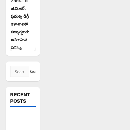
Shekar
on
జె.వి.ఆర్.
ప్రభుత్వ డిగ్రీ
కళాశాలలో
విద్యార్థులకు
అవగాహన
సదస్సు
Search
for:
RECENT
POSTS
అక్రమాలకు
అడ్డుకట్ట