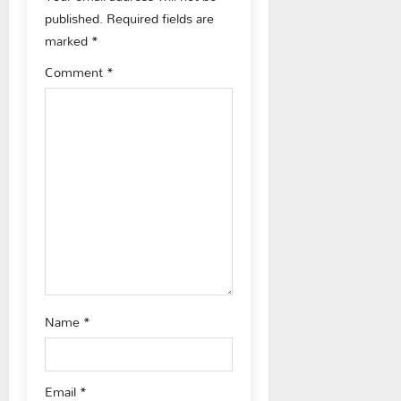
g
published.
Required fields are
a
marked
*
t
Comment
*
i
o
n
Name
*
Email
*