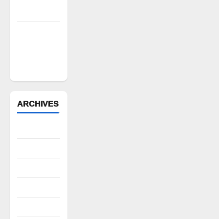
కమిటీ చైర్మన్‌
న్యాయస్థానం
ఆదేశాల
అమలులో
జాప్యం
ARCHIVES
August 2026
July 2026
June 2026
May 2026
April 2026