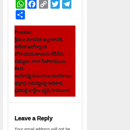
WhatsApp
Facebook
Copy
Twitter
Telegram
Link
Share
P
Previous:
క్రీడలు మానసిక ఉల్లాసానికి,
o
శారీరక ఆరోగ్యానికి
s
దోహదపడుతాయని టీపీసీసీ
సభ్యులు నాగా సీతారాములు
t
Next:
అయోధ్య సంబరాలు ముగిశాయి.
n
భద్రాద్రి సమస్యలపై అధికార,
ప్రతిపక్ష పార్టీలు దృషి సారించాలి.
a
v
i
Leave a Reply
Your email address will not be