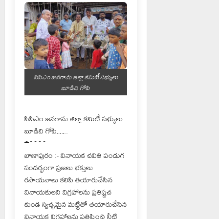
సిపిఎం జనగామ జిల్లా కమిటీ సభ్యులు
బూడిది గోపి
సిపిఎం జనగామ జిల్లా కమిటీ సభ్యులు
బూడిది గోపి…..
~
~~~~
బాణాపురం :- వినాయక చవితి పండుగ
సందర్భంగా ప్రజలు భక్తులు
రసాయనాలు కలిపి తయారుచేసిన
వినాయకులని విగ్రహాలను ప్రతిష్టచ
కుండ స్వచ్ఛమైన మట్టితో తయారుచేసిన
వినాయక విగ్రహాలను ప్రతిష్టించి నీటి