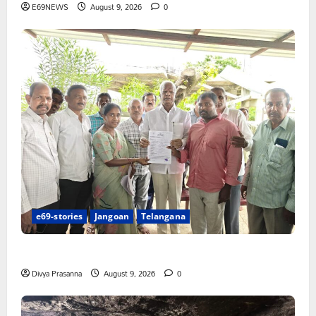
E69NEWS
August 9, 2026
0
e69-stories
Jangoan
Telangana
చేయూత పెన్షన్ దరఖాస్తు కేంద్రం ప్రారంభం
Divya Prasanna
August 9, 2026
0