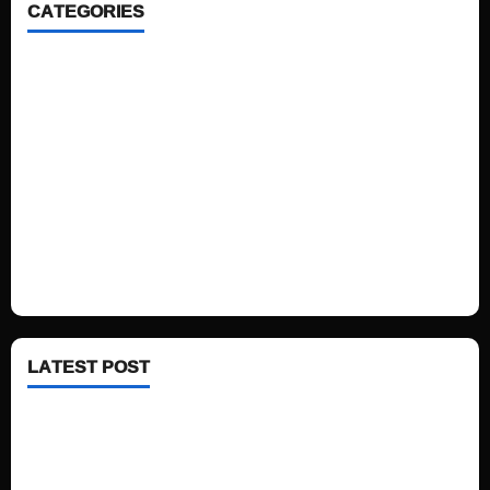
CATEGORIES
Home
Sports
Politics
Technology
Fashion
Health
LATEST POST
See latest Trump and Biden polling of America
Electric trains in Ukrainian cities