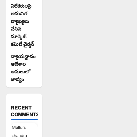
విలేకరులపై
అనుచిత
వ్యాఖ్యలు
చేసిన
మార్కెట్
కమిటీ చైర్మన్‌
న్యాయస్థానం
ఆదేశాల
అమలులో
జాప్యం
RECENT
COMMENTS
Malluru
chandra