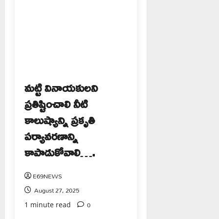
మట్టి వినాయకులని
ప్రతిష్టించాలి నీటి
కాలుష్యాన్ని ప్రకృతి
పర్యావరణాన్ని
కాపాడుకోవాలి….
E69NEWS
August 27, 2025
0
1 minute read