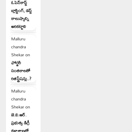
ఓపెన్‌కాస్ట్
బ్లాస్టింగ్, డస్ట్
కాలుష్యాన్ని
అరికట్టాలి
Malluru
chandra
Shekar
on
ఫోర్జరీ
సంతకాలతో
రిజిస్ట్రేషన్లు..?
Malluru
chandra
Shekar
on
జె.వి.ఆర్.
ప్రభుత్వ డిగ్రీ
కళాశాలలో