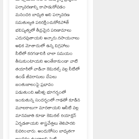
పర్యావరణాన్ని కాపాడుకోవడం
మనందరి బాధ్యత అని పర్యావరణ
సమతుల్యత పరిరక్షించుకోకపోతే
భవిష్యత్తులో తీవ్రమైన పరిణామాలు
ఎదురవుతాయని అన్నారు.రసాయనాలు
అధిక మోతాదులో ఉన్న విగ్రహాలు
నీటిలో కరగడానికి చాలా సమయం
తీసుకుంటాయని అంతేకాకుండా వాటి
తయారీలో వాడినా కెమికల్స్ వల్ల నీటిలో
ఉండే జీవరాసులు చేపలు
జంతుజాలంపై ప్రభావం
పడుతుంది.ఆనీళ్లు భూగర్భంలో
ఇంకుతున్న సందర్భంలో గాఢతో కూడిన
మూలకాలుగా మారతాయని ఆనీటి వల్ల
మానవజాతి కూడా కెమికల్ రియాక్షన్
ఏర్పడతాయని శాస్త్రవేత్తలు తెలిపారని
వివరించారు. అందుకోసం బాధ్యతగా
అందరం ఉండాలని మట్టి