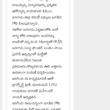
కాలుష్యాన్ని పర్యావరణాన్ని ప్రకృతిని
ఆరోగ్యాన్ని కాపాడాలని సిపిఎం
జనగామ జిల్లా కమిటీ సభ్యులు బూడిద
గోపి పిలుపునిచ్చారు.
ఈరోజు జనగామ పట్టణంలోని ఐదో
వార్డు లోని బాణపురం ఇందిరమ్మ
కాలనీలో ధర్మ కంచె 16వార్డులో గో గ్రీన్
జనగామ సంస్థ ఫౌండర్ పంతం సాయి
ప్రసాద్ ఆధ్వర్యంలో మట్టితో
తయారుచేసిన గణపతి
ప్రతిమలను,కొబ్బరికాయ ఊది బత్తిలను
ఉచితంగా పంపిణీ నిర్వహించడం
జరిగింది.ఈ కార్యక్రమానికి ఆటో
ట్రాన్స్పోర్ట్ ట్రాలీ యూనియన్ CITU
నాయకులు ధరావత్ మహేందర్
నాయక్ అధ్యక్షతన
జరిగింది.ఈసందర్భంగా బూడిది గోపి
మాట్లాడుతు నీటి కాలుష్యాన్ని ప్రకృతిని