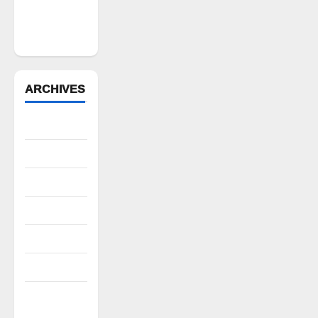
ఆదేశాల
అమలులో
జాప్యం
ARCHIVES
August 2026
July 2026
June 2026
May 2026
April 2026
March 2026
February
2026