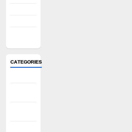
July 2022
March 2022
February
2022
CATEGORIES
Anantapur
Andhra
Pradesh
Bhadradri
Kothagudem
CableTV live