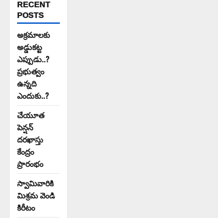
RECENT
POSTS
అక్రమాలకు
అడ్డుకట్ట
ఎప్పుడు..?
ప్రభుత్వం
ఉన్నది
ఎందుకు..?
చేయూత
పెన్షన్
దరఖాస్తు
కేంద్రం
ప్రారంభం
స్వామివారికి
మిశ్రమ వెండి
కిరీటం