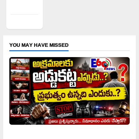
Comments
feed
WordPress.org
YOU MAY HAVE MISSED
అక్రమాలకు అడ్డుకట్ట ఎప్పుడు..? ప్రభుత్వం ఉన్నది ఎందుకు..?