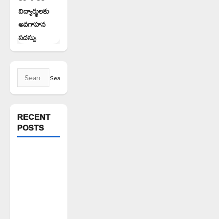
విద్యార్థులకు
అవగాహన
సదస్సు
Search
for:
RECENT
POSTS
అక్రమాలకు
అడ్డుకట్ట
ఎప్పుడు..?
ప్రభుత్వం
ఉన్నది
ఎందుకు..?