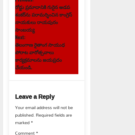
P
రోడ్డు ప్రమాదానికి గురైన అడప
o
శంకర్‌ను పరామర్శించిన కాంగ్రెస్
s
నాయకులు రాయపురం
సాంబయ్య
t
Next:
తెలంగాణ రైతాంగ సాయుధ
n
పోరాట వారోత్సవాలు
కార్యక్రమాలను జయప్రదం
a
చేయండి.
v
i
Leave a Reply
g
Your email address will not be
a
published.
Required fields are
marked
*
t
Comment
*