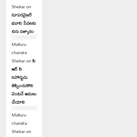
Shekar
on
సూపరవైజర్
భవాని సేవలకు
చిరు సత్కారం
Malluru
chandra
Shekar
on
పి
ఆర్ సి
రిపోర్టును
తెప్పించుకొని
వెంటనే అమలు
చేయాలి
Malluru
chandra
Shekar
on