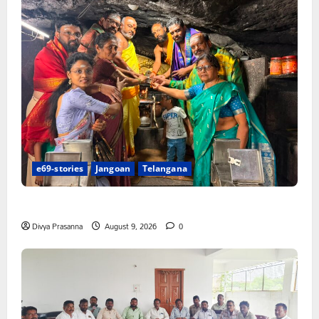
e69-stories
Jangoan
Telangana
స్వామివారికి మిశ్రమ వెండి కిరీటం
Divya Prasanna
August 9, 2026
0