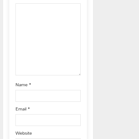
i
o
n
Name
*
Email
*
Website