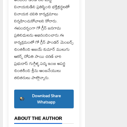
వినాయకుడిని ప్రతిష్టించి భక్తిశ్రద్ధలతో
వినాయక చవితి కార్యక్రమాలు
నిర్వహించుకోవాలని కోరారు.
ఈసందర్భంగా గో గ్రీన్ జనగామ
ప్రతినిధులను అభినందించారు.ఈ
కార్యక్రమంలో గో గ్రీన్ ఫౌండర్ మెంబర్స్
చింతకింది అజయ్ కుమార్ ములుగు
ఆకర్ష్ దోపతి సాయి చరణ్ చారి
ప్రభుదాస్ గుగ్గిళ్ళ పద్మ ఇంజ అపర్ణ
చింతకింది శ్రీను ఆంజనేయులు
తదితరులు పాల్గొన్నారు.
Download Share
Whatsapp
ABOUT THE AUTHOR