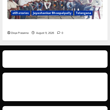
e69-stories
Jayashankar Bhoopalpally
Telangana
విలేకరులపై అనుచిత వ్యాఖ్యలు చేసిన మార్కెట్ కమిటీ చైర్మన్‌
Divya Prasanna
August 9, 2026
0
We love WordPress and we are here to provide you with professional
looking WordPress themes so that you can take your website one step
ahead. We focus on simplicity, elegant design and clean code.