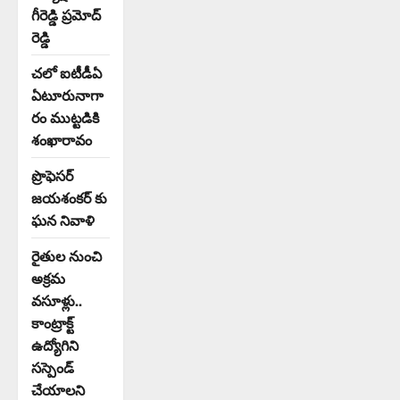
గీరెడ్డి ప్రమోద్
రెడ్డి
చలో ఐటీడీఏ
ఏటూరునాగా
రం ముట్టడికి
శంఖారావం
ప్రొఫెసర్
జయశంకర్ కు
ఘన నివాళి
రైతుల నుంచి
అక్రమ
వసూళ్లు..
కాంట్రాక్ట్
ఉద్యోగిని
సస్పెండ్
చేయాలని