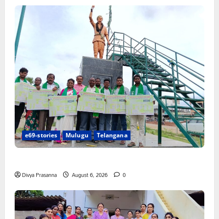
e69-stories
Mulugu
Telangana
చలో ఐటీడీఏ ఏటూరునాగారం ముట్టడికి శంఖారావం
Divya Prasanna
August 6, 2026
0