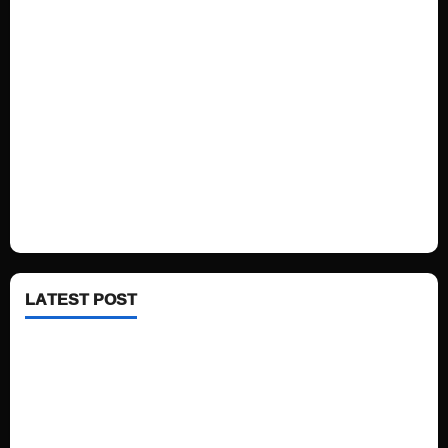
Home
Sports
Politics
Technology
Fashion
Health
LATEST POST
See latest Trump and Biden polling of America
Electric trains in Ukrainian cities
A volcano is erupting again in Japan