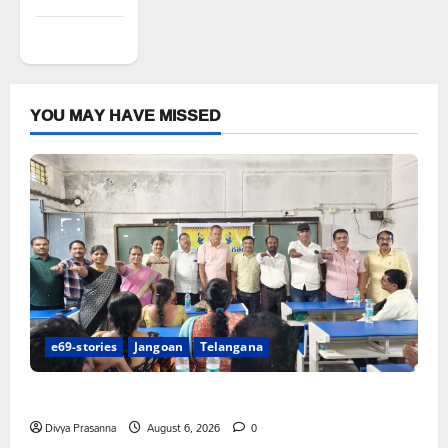
WordPress.org
YOU MAY HAVE MISSED
e69-stories
Jangoan
Telangana
పిఆర్ టియు మండల అధ్యక్షులుగా గీరెడ్డి ప్రమోద్ రెడ్డి
Divya Prasanna
August 6, 2026
0