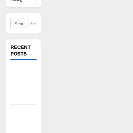
Search
for:
RECENT
POSTS
పిఆర్ టియు
మండల
అధ్యక్షులుగా
గీరెడ్డి ప్రమోద్
రెడ్డి
చలో ఐటీడీఏ
ఏటూరునాగారం
ముట్టడికి
శంఖారావం