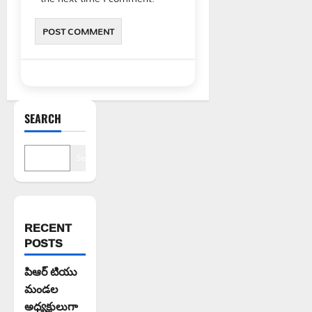
SEARCH
Search
RECENT
POSTS
పిఆర్ టియు
మండల
అధ్యక్షులుగా