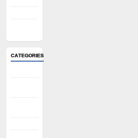
July 2022
March 2022
February
2022
CATEGORIES
Anantapur
Andhra
Pradesh
Bhadradri
Kothagudem
CableTV live
City