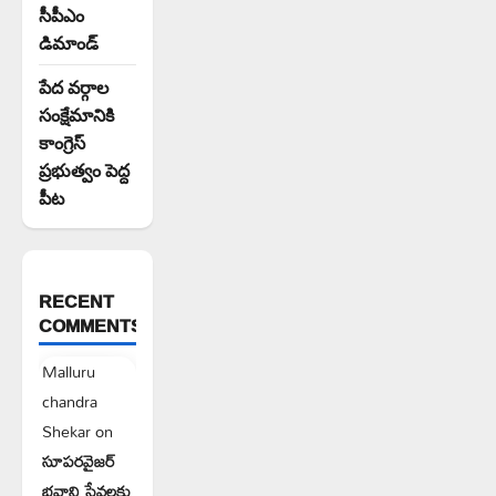
సీపీఎం
డిమాండ్
పేద వర్గాల
సంక్షేమానికి
కాంగ్రెస్
ప్రభుత్వం పెద్ద
పీట
RECENT
COMMENTS
Malluru
chandra
Shekar
on
సూపరవైజర్
భవాని సేవలకు