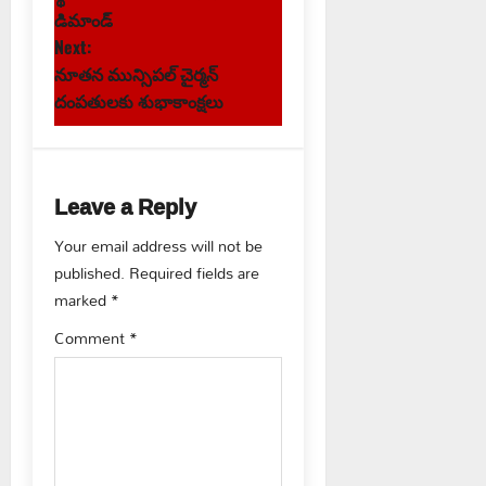
s
డిమాండ్
Next:
t
నూతన మున్సిపల్ చైర్మన్
దంపతులకు శుభాకాంక్షలు
n
a
Leave a Reply
v
Your email address will not be
i
published.
Required fields are
g
marked
*
Comment
*
a
t
i