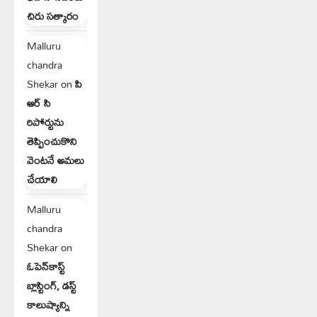
చిరు సత్కారం
Malluru
chandra
Shekar
on
పి
ఆర్ సి
రిపోర్టును
తెప్పించుకొని
వెంటనే అమలు
చేయాలి
Malluru
chandra
Shekar
on
ఓపెన్‌కాస్ట్
బ్లాస్టింగ్, డస్ట్
కాలుష్యాన్ని