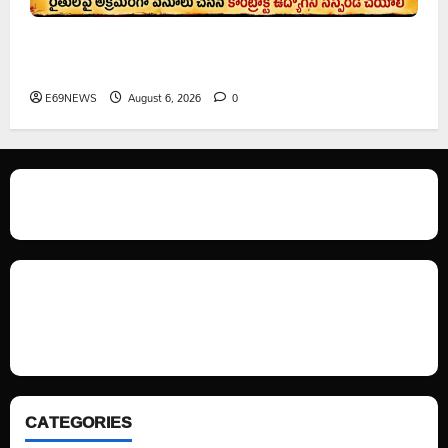
రైతుల నుంచి అక్రమ వసూళ్లు.. కాంట్రాక్ట్ ఉద్యోగిని సస్పెండ్
చేయాలని సీపీఎం డిమాండ్
E69NEWS
August 6, 2026
0
We love WordPress and we are here to provide you with professional
looking WordPress themes so that you can take your website one step
ahead. We focus on simplicity, elegant design and clean code.
CATEGORIES