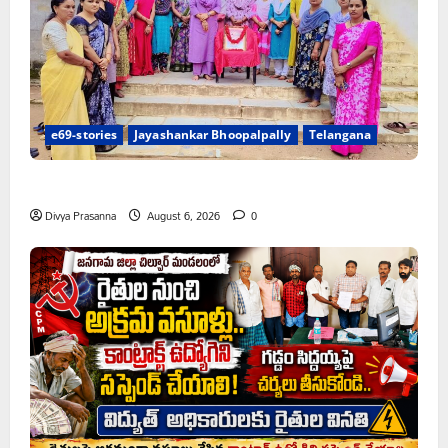
e69-stories
Jayashankar Bhoopalpally
Telangana
ప్రొఫెసర్ జయశంకర్ కు ఘన నివాళి
Divya Prasanna
August 6, 2026
0