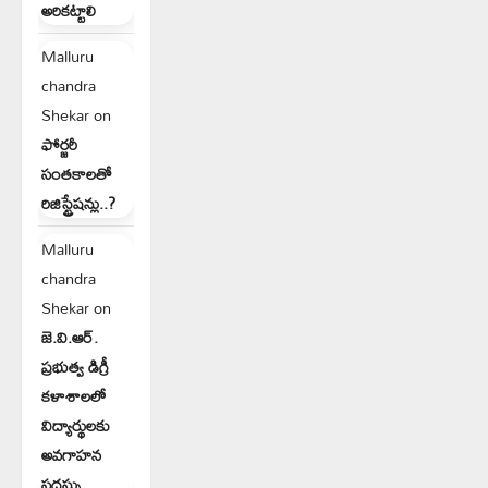
అరికట్టాలి
Malluru
chandra
Shekar
on
ఫోర్జరీ
సంతకాలతో
రిజిస్ట్రేషన్లు..?
Malluru
chandra
Shekar
on
జె.వి.ఆర్.
ప్రభుత్వ డిగ్రీ
కళాశాలలో
విద్యార్థులకు
అవగాహన
సదస్సు