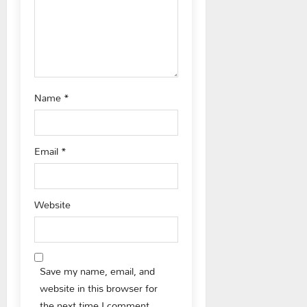
o
n
Name
*
Email
*
Website
Save my name, email, and
website in this browser for
the next time I comment.