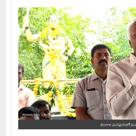
లింగాల ఘనపురంలో ఘనంగ