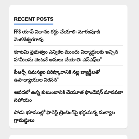
RECENT POSTS
FFS యాప్ విధానం రద్దు చేయాలి: మోరంపూడి
వెంకటేశ్వరరావు
కూటమి ప్రభుత్వం ఎన్నికల ముందు విద్యార్థులకు ఇచ్చిన
హామీలను వెంటనే అమలు చేయాలి: ఎస్ఎఫ్ఐ”
పీఆర్సీ సమస్యల పరిష్కారానికి నల్ల బ్యాడ్జీలతో
ఉపాధ్యాయుల నిరసన”
ఆపదలో ఉన్న కుటుంబానికి చేయూత ఫౌండేషన్ మానవతా
సహాయం
పోడు భూముల్లో ఫారెస్ట్ ట్రెంచింగ్‌పై భగ్గుమన్న మల్యాల
గ్రామస్థులు