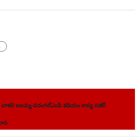
s
తీక చాకలి ఐలమ్మ-వరంగల్ఎంపి కడియం కావ్య నజీర్
ిమాన