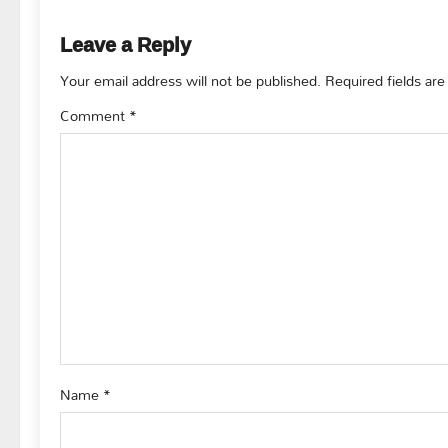
n
Leave a Reply
a
Your email address will not be published.
Required fields ar
v
Comment
*
i
g
a
t
i
o
Name
*
n