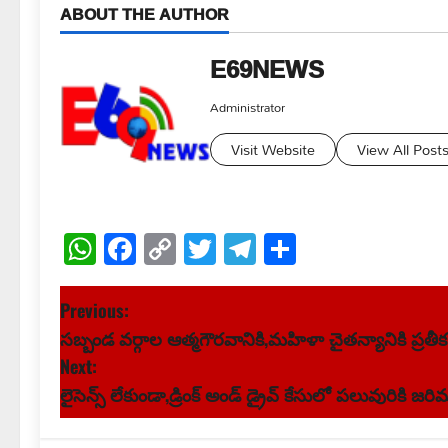
ABOUT THE AUTHOR
E69NEWS
Administrator
Visit Website
View All Post
WhatsApp
Facebook
Copy
Twitter
Telegram
Share
Link
P
Previous:
సబ్బండ వర్గాల ఆత్మగౌరవానికి,మహిళా చైతన్యానికి ప్ర
o
Next:
s
లైసెన్స్ లేకుండా,డ్రింక్ అండ్ డ్రైవ్ కేసులో పలువురికి జర
t