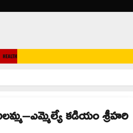
HEALTH
ి ఐల‌మ్మ–ఎమ్మెల్యే కడియం శ్రీహరి