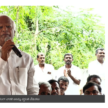
ా చాకలి ఐలమ్మ వర్ధంతి వేడుకలు