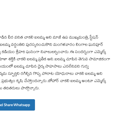
ాడిన వీర వనిత చాకలి ఐలమ్మ అని మాజీ ఉప ముఖ్యమంత్రి,స్టేషన్
 ఐల‌మ్మ వ‌ర్ధంతిని పురస్కరించుకొని మంగళవారం లింగాల ఘనపూర్
యే కడియం శ్రీహరి ఘనంగా నివాలులర్పించారు.ఈ సందర్బంగా ఎమ్మెల్యే
ళా శ‌క్తికి చాక‌లి ఐల‌మ్మ ప్రతీక అని.ఐలమ్మ చూపిన తెగువ సామాజికంగా
‌మ‌యంలో ఐల‌మ్మ చూపిన ధైర్య సాహ‌సాలు ఎన‌లేనివని గుర్తు
్యమ స్ఫూర్తిని రగిల్చిన గొప్ప పోరాట యోధురాలు చాకలి ఐలమ్మ అని
ర ప్రభుత్వం కృషి చేస్తోంద‌న్నారు.జోహార్ చాకలి ఐలమ్మ అంటూ ఎమ్మెల్యే
ు తదితరులు పాల్గొన్నారు.
d Share Whatsapp