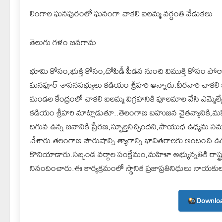
లింగాల ఘనపురంలో ఘనంగా చాకలి ఐలమ్మ వర్ధంతి వేడుకలు
తెలుగు గళం జనగామ
భూమి కోసం,భుక్తి కోసం,దోపిడీ పీడన నుంచి విముక్తి కోసం పోర
ఘనపూర్ శాసనసభ్యులు కడియం శ్రీహరి అన్నారు.వీరనారి చాక‌లి
మండల కేంద్రంలో చాకలి ఐలమ్మ విగ్రహనికి పూలమాల వేసి ఎమ్మెల్
కడియం శ్రీహరి మాట్లాడుతూ..తెలంగాణ బ‌హుజ‌న చైత‌న్యానికి,మ‌హి
దిగువ ఉన్న జనానికి ప్రేరణ,స్ఫూర్తినిచ్చిందని,సాయుధ ఉధ్యమ స
చేశారు.తెలంగాణ పౌరుషాన్ని త్యాగాన్ని భావితరాలకు అందించి ఉద
కొనియాడారు.స‌బ్బండ వ‌ర్గాల సంక్షేమం,మ‌హిళా అభ్యున్నతికి రాష్ట్
నినందించారు.ఈ కార్యక్రమంలో స్థానిక ప్రజాప్రతినిధులు నాయకుల
Downloa