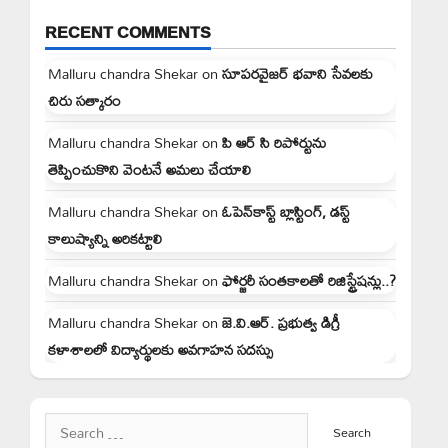
RECENT COMMENTS
Malluru chandra Shekar
on
సూపరవైజర్ భవాని సేవలకు
చిరు సత్కారం
Malluru chandra Shekar
on
పి ఆర్ సి రిపోర్టును
తెప్పించుకొని వెంటనే అమలు చేయాలి
Malluru chandra Shekar
on
ఓపెన్‌కాస్ట్ బ్లాస్టింగ్, డస్ట్
కాలుష్యాన్ని అరికట్టాలి
Malluru chandra Shekar
on
ఫోర్జరీ సంతకాలతో రిజిస్ట్రేషన్లు..?
Malluru chandra Shekar
on
జె.వి.ఆర్. ప్రభుత్వ డిగ్రీ
కళాశాలలో విద్యార్థులకు అవగాహన సదస్సు
Search