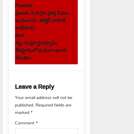
P
Previous:
ప్రజలకు మెరుగైన వైద్య సేవలు
o
అందించాలి : కలెక్టర్ చాహత్
s
బాజ్‌పాయ్
Next:
t
గట్టు మల్లికార్జునస్వామి
దేవస్థానంలో ఘనంగా ఉగాది
n
వేడుకలు
a
v
Leave a Reply
i
Your email address will not be
g
published.
Required fields are
marked
*
a
Comment
*
t