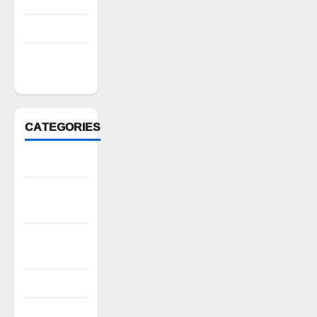
July 2022
March 2022
February
2022
CATEGORIES
Anantapur
Andhra
Pradesh
Bhadradri
Kothagudem
CableTV live
City