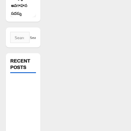
అవగాహన
సదస్సు
Search
for:
RECENT
POSTS
వెంకటాపురంలో
BRS జిల్లా
అధ్యక్షులు
కాకులమర్రి
లక్ష్మణ్
బాబుకు ఘన
సన్మానం