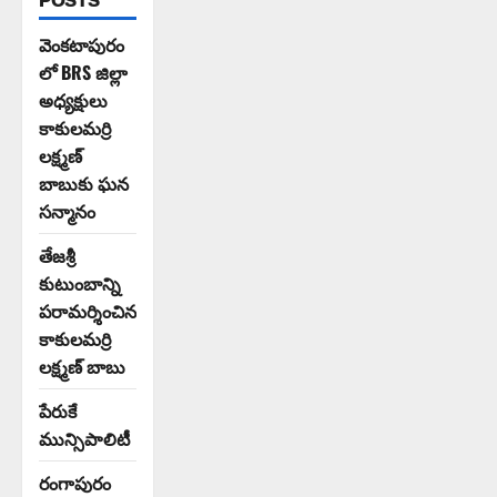
POSTS
వెంకటాపురం
లో BRS జిల్లా
అధ్యక్షులు
కాకులమర్రి
లక్ష్మణ్
బాబుకు ఘన
సన్మానం
తేజశ్రీ
కుటుంబాన్ని
పరామర్శించిన
కాకులమర్రి
లక్ష్మణ్ బాబు
పేరుకే
మున్సిపాలిటీ
రంగాపురం