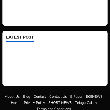
Fashion
Health
LATEST POST
See latest Trump and Biden polling of America
Electric trains in Ukrainian cities
A volcano is erupting again in Japan
A healthy diet is always better than dieting.
About Us
Blog
Contact
Contact Us
E Paper
E69NEWS
Home
Privacy Policy
SHORT NEWS
Telugu Galam
Terms and Conditions