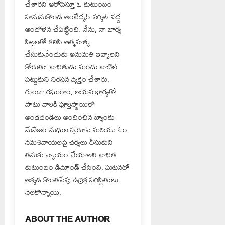
చేశారని ఆరోపిస్తూ ఓ కుటుంబం
హనుమకొండ అంబేద్కర్ సర్కిల్ వద్ద
ఆందోళన చేపట్టింది. నేను, నా భార్య
పిల్లలతో కలిసి ఆత్మహత్య
చేసుకునేందుకు అనుమతి ఇవ్వాలని
కోరుతూ బాధితుడు మందు బాటిల్
పట్టుకుని నిరసన వ్యక్తం చేశారు.
గుండా రఘురాం, ఆయన భార్యతో
పాటు వారికి పూర్తిస్థాయిలో
అండదండలు అందించిన బ్యాంకు
మేనేజర్ మధుల స్వరూప్ మరియు ఓం
నమశివాయలపై చర్యలు తీసుకుని
తమకు న్యాయం చేయాలని బాధిత
కుటుంబం డిమాండ్ చేసింది. ఘటనతో
అక్కడ కొంతసేపు ఉద్రిక్త పరిస్థితులు
నెలకొన్నాయి.
ABOUT THE AUTHOR