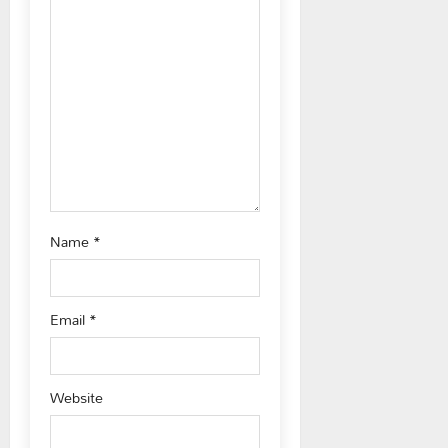
i
o
n
Name
*
Email
*
Website