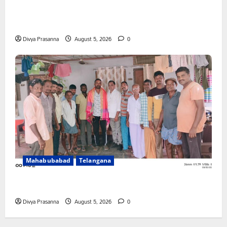
పేరుకే మున్సిపాలిటీ
Divya Prasanna
August 5, 2026
0
Mahabubabad
Telangana
రంగాపురం గ్రామ గౌడ సంఘం అధ్యక్షునిగ గిరిగాని వీరభద్రం గౌడ్
Divya Prasanna
August 5, 2026
0