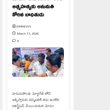
ఆత్మహత్యకు అనుమతి
కోరిన బాధితుడు
E69NEWS
March 17, 2026
0
హనుమకొండ: మార్టిగేజ్ లోన్
ఇప్పిస్తామని నమ్మబలికి తమ ఇంటిని
రిజిస్ట్రేషన్ చేయించుకుని మోసం