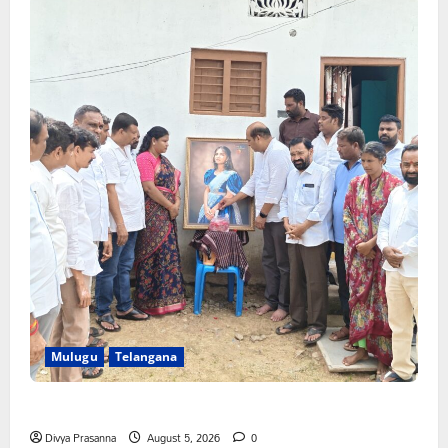
Mulugu
Telangana
తేజశ్రీ కుటుంబాన్ని పరామర్శించిన కాకులమర్రి లక్ష్మణ్ బాబు
Divya Prasanna
August 5, 2026
0
Mahabubabad
Telangana