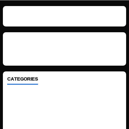
We love WordPress and we are here to provide you with professional
looking WordPress themes so that you can take your website one step
ahead. We focus on simplicity, elegant design and clean code.
CATEGORIES
Home
Sports
Politics
Technology