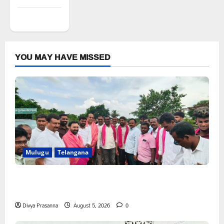
WordPress.org
YOU MAY HAVE MISSED
Mulugu
Telangana
వెంకటాపురంలో BRS జిల్లా అధ్యక్షులు కాకులమర్రి లక్ష్మణ్ బాబుకు
ఘన సన్మానం
Divya Prasanna
August 5, 2026
0