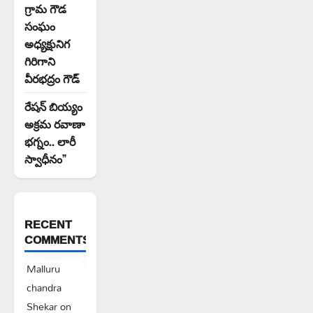
గ్రామ గౌడ
సంఘం
అధ్యక్షునిగ
గిరిగాని
వీరభద్రం గౌడ్
రేషన్ బియ్యం
అక్రమ రవాణా
భగ్నం.. లారీ
స్వాధీనం”
RECENT
COMMENTS
Malluru
chandra
Shekar
on