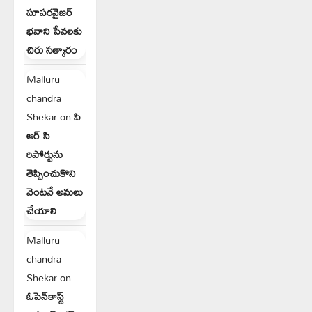
సూపరవైజర్
భవాని సేవలకు
చిరు సత్కారం
Malluru
chandra
Shekar
on
పి
ఆర్ సి
రిపోర్టును
తెప్పించుకొని
వెంటనే అమలు
చేయాలి
Malluru
chandra
Shekar
on
ఓపెన్‌కాస్ట్