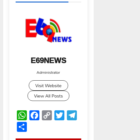
E69NEWS
Administrator
Visit Website
View All Posts
WhatsApp
Facebook
Copy
Twitter
Telegram
Link
Share