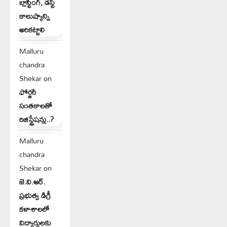
బ్లాస్టింగ్, డస్ట్
కాలుష్యాన్ని
అరికట్టాలి
Malluru
chandra
Shekar
on
ఫోర్జరీ
సంతకాలతో
రిజిస్ట్రేషన్లు..?
Malluru
chandra
Shekar
on
జె.వి.ఆర్.
ప్రభుత్వ డిగ్రీ
కళాశాలలో
విద్యార్థులకు