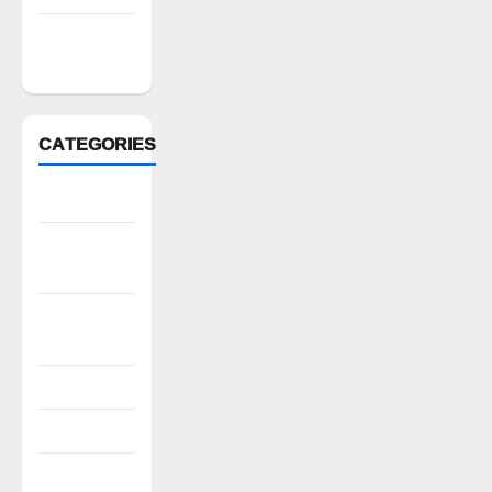
February
2022
CATEGORIES
Anantapur
Andhra
Pradesh
Bhadradri
Kothagudem
CableTV live
City
Covid