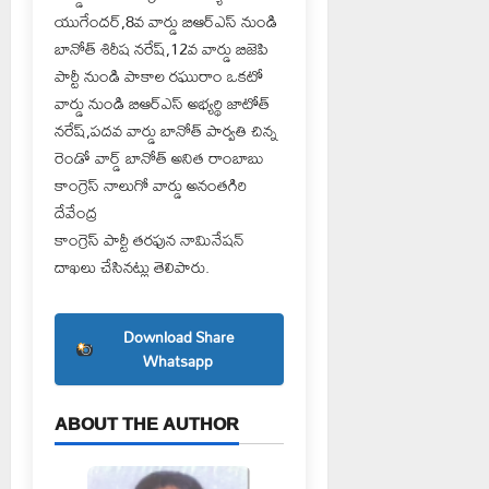
యుగేందర్,8వ వార్డు బిఆర్ఎస్ నుండి
బానోత్ శిరీష నరేష్,12వ వార్డు బిజెపి
పార్టీ నుండి పాకాల రఘురాం ఒకటో
వార్డు నుండి బిఆర్ఎస్ అభ్యర్థి జాటోత్
నరేష్,పదవ వార్డు బానోత్ పార్వతి చిన్న
రెండో వార్డ్ బానోత్ అనిత రాంబాబు
కాంగ్రెస్ నాలుగో వార్డు అనంతగిరి
దేవేంద్ర
కాంగ్రెస్ పార్టీ తరఫున నామినేషన్
దాఖలు చేసినట్లు తెలిపారు.
Download Share
Whatsapp
ABOUT THE AUTHOR