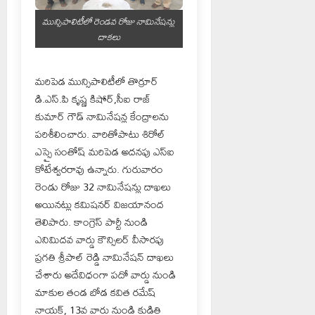
మున్సిపాలిటీలో రెండవ రోజు నామినేషన్లు
దాకలు
మరిపెడ మున్సిపాలిటీలో తొర్రూర్
డి.ఎస్.పి కృష్ణ కిషోర్,సీఐ రాజ్
కుమార్ గౌడ్ నామినేషన్ల కేంద్రాలను
పరిశీలించారు. వారితోపాటు శిరోల్
ఎస్సై సంతోష్ మరిపెడ అదనపు ఎస్ఐ
కోటేశ్వరరావు ఉన్నారు. గురువారం
రెండు రోజు 32 నామినేషన్లు దాఖలు
అయినట్లు కమిషనర్ విజయానంద
తెలిపారు. కాంగ్రెస్ పార్టీ నుండి
ఎనిమిదవ వార్డు కౌన్సిలర్ వీసారపు
ప్రగతి శ్రీపాల్ రెడ్డి నామినేషన్ దాఖలు
చేశారు అదేవిధంగా పదో వార్డు నుండి
మాకుల తండ బోడ కవిత రమేష్
నాయక్, 13వ వార్డు నుండి కుడితి