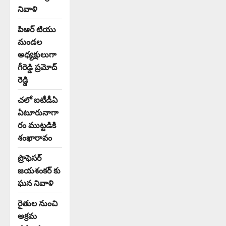
నివాళి
పిఆర్ టియు
మండల
అధ్యక్షులుగా
గీరెడ్డి ప్రమోద్
రెడ్డి
చలో ఐటీడీఏ
ఏటూరునాగా
రం ముట్టడికి
శంఖారావం
ప్రొఫెసర్
జయశంకర్ కు
ఘన నివాళి
రైతుల నుంచి
అక్రమ