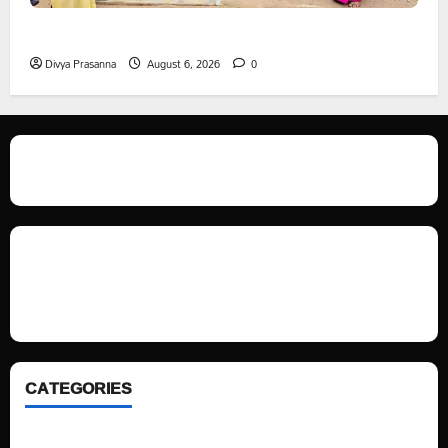
ప్రొఫెసర్ జయశంకర్ కు ఘన నివాళి
Divya Prasanna
August 6, 2026
0
We love WordPress and we are here to provide you with professional
looking WordPress themes so that you can take your website one step
ahead. We focus on simplicity, elegant design and clean code.
CATEGORIES
Home