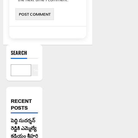
SEARCH
Search
RECENT
POSTS
పెద్ది సుదర్శన్
రెడ్డికి ఎమ్మెల్యే
కడియం శ్రీహరి