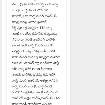
సాయి ప్రియ నరసింహారెడ్డి ఐదో వార్డు
కాంగ్రెస్ పార్టీ నుండి బోడ రవి
నాయక్,13వ వార్డు నుండి బిఆర్ఎస్
అభ్యర్థి గంట్ల సుజాత మైపాల్
రెడ్డి,స్వతంత్ర అభ్యర్థిగా 13వ వార్డు
నుండి గంధసిరి రమాదేవి ఉప్పలయ్య
,15 వార్డు నుండి బిఆర్ఎస్ జాటోత్
బాలాజీ,ఆరో వార్డు నుండి కాంగ్రెస్
అభ్యర్థిగా ముత్యం రత్న రాకేష్, ఏడవ
వాడు నుండి స్వతంత్ర అభ్యర్థిగా మూడవ
కవిత రవి నాయక్,బ్లూ ఇండియా పార్టీ
ఆరో వార్డు బోడ అరుణ సీతారాం
నాయక్,బానోతు భద్రమ్మ శ్రీను ఆరో
వార్డు నుండి బిఆర్ఎస్ అభ్యర్థిగా,12వ
వార్డు నుండి కాంగ్రెస్ పార్టీ నుండి
గంధసిరి బిక్షపతి,నాలుగో వార్డ్ నుండి
బిఆర్ఎస్ బల్లెం సురేష్,బిఆర్ఎస్ 11వ
వార్డు నుండి లావుడియా సత్యవతి