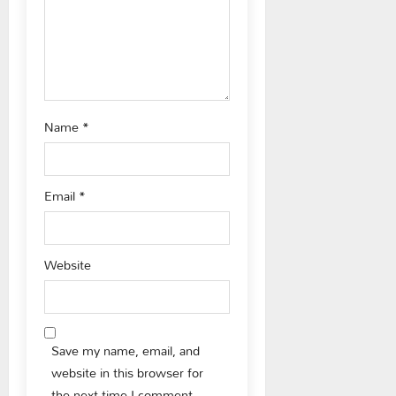
o
n
Name
*
Email
*
Website
Save my name, email, and
website in this browser for
the next time I comment.