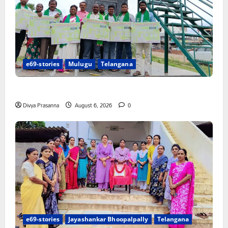
e69-stories
Mulugu
Telangana
చలో ఐటీడీఏ ఏటూరునాగారం ముట్టడికి శంఖారావం
Divya Prasanna
August 6, 2026
0
e69-stories
Jayashankar Bhoopalpally
Telangana