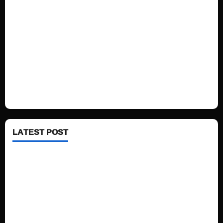
Sports
Politics
Technology
Fashion
Health
LATEST POST
See latest Trump and Biden polling of America
Electric trains in Ukrainian cities
A volcano is erupting again in Japan
A healthy diet is always better than dieting.