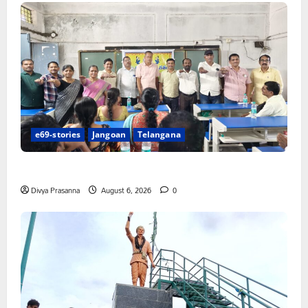
e69-stories
Jangoan
Telangana
పిఆర్ టియు మండల అధ్యక్షులుగా గీరెడ్డి ప్రమోద్ రెడ్డి
Divya Prasanna
August 6, 2026
0