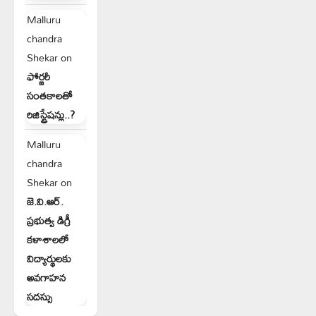
Malluru
chandra
Shekar
on
ఫోర్జరీ
సంతకాలతో
రిజిస్ట్రేషన్లు..?
Malluru
chandra
Shekar
on
జె.వి.ఆర్.
ప్రభుత్వ డిగ్రీ
కళాశాలలో
విద్యార్థులకు
అవగాహన
సదస్సు