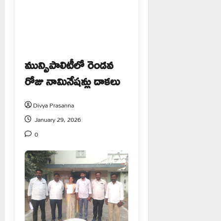
మున్సిపాలిటీలో రెండవ
రోజు నామినేషన్లు దాకలు
Divya Prasanna
January 29, 2026
0