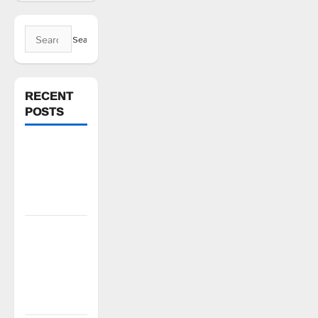
Search
for:
RECENT
POSTS
పెద్ది సుదర్శన్
రెడ్డికి ఎమ్మెల్యే
కడియం శ్రీహరి
నివాళి
పిఆర్ టియు
మండల
అధ్యక్షులుగా
గీరెడ్డి ప్రమోద్
రెడ్డి