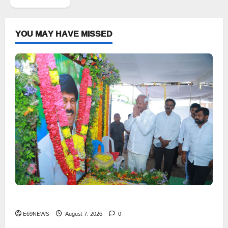
YOU MAY HAVE MISSED
పెద్ది సుదర్శన్ రెడ్డికి ఎమ్మెల్యే కడియం శ్రీహరి నివాళి
E69NEWS
August 7, 2026
0