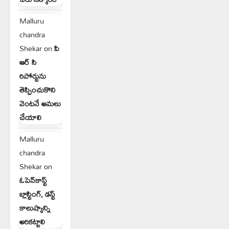
Malluru
chandra
Shekar
on
పి
ఆర్ సి
రిపోర్టును
తెప్పించుకొని
వెంటనే అమలు
చేయాలి
Malluru
chandra
Shekar
on
ఓపెన్‌కాస్ట్
బ్లాస్టింగ్, డస్ట్
కాలుష్యాన్ని
అరికట్టాలి