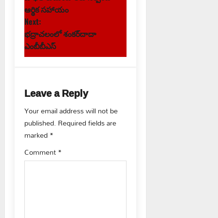
o
ఆర్థిక సహాయం
s
Next:
భద్రాచలంలో శంకర్‌దాదా
t
ఎంబీబీఎస్
n
a
Leave a Reply
v
Your email address will not be
published.
Required fields are
i
marked
*
g
Comment
*
a
t
i