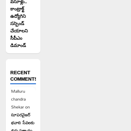
వసూళ్లు..
కాంట్రాక్ట్
ఉద్యోగిని
సస్పెండ్
చేయాలని
సీపీఎం
డిమాండ్
RECENT
COMMENTS
Malluru
chandra
Shekar
on
సూపరవైజర్
భవాని సేవలకు
చిరు సత్కారం