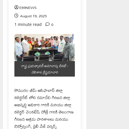
E69NEWS
August 19, 2025
0
1 minute read
రాష్ట్ర ప్రభుత్వానికీ అమావాస్య చీకటే -
వెలిశాల క్రిష్ణమాచారి
కొమురం భీమ్ ఆసిఫాబాద్ జిల్లా
కలెక్టరేట్ లోని రమాదేవి గిరిజన జిల్లా
అభివృద్ధి అధికారి గారికి మరియు జిల్లా
కలెక్టర్ వెంకటేష్ దోత్రే గారికి తెలంగాణ
గిరిజన ఆశ్రమ పాఠశాలలు మరియు
ఔట్సోర్సింగ్, డైలీ వేజ్ వర్కర్స్