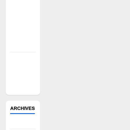
వసూళ్లు..
కాంట్రాక్ట్
ఉద్యోగిని
సస్పెండ్
చేయాలని
సీపీఎం
డిమాండ్
పేద వర్గాల
సంక్షేమానికి
కాంగ్రెస్
ప్రభుత్వం పెద్ద
పీట
ARCHIVES
August 2026