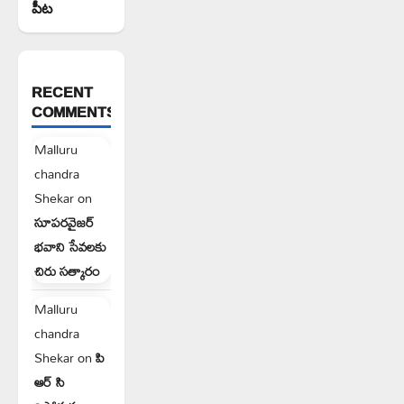
పీట
RECENT
COMMENTS
Malluru
chandra
Shekar
on
సూపరవైజర్
భవాని సేవలకు
చిరు సత్కారం
Malluru
chandra
Shekar
on
పి
ఆర్ సి