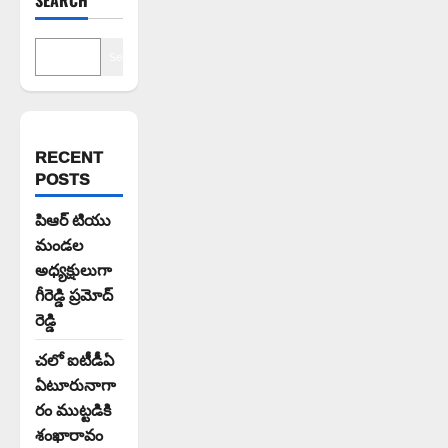
SEARCH
Search
RECENT
POSTS
పిఆర్ టియు
మండల
అధ్యక్షులుగా
గీరెడ్డి ప్రమోద్
రెడ్డి
చలో ఐటీడీఏ
ఏటూరునాగా
రం ముట్టడికి
శంఖారావం