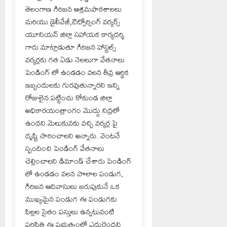
తెలంగాణ గిరిజన ఆశ్రమపాఠశాలలు
మరియు డైలీవేజీ,ఔట్సోర్సింగ్ వర్కర్స్
యూనియన్ జిల్లా సహాయక కార్యదర్శి
గారు మాట్లాడుతూ గిరిజన హాస్టల్స్
వర్కర్లకు గత ఏడు నెలలుగా వేతనాలు
పెండింగ్ లో ఉండడం వలన తీవ్ర ఆర్థిక
ఇబ్బందులకు గురవుతున్నారని ఇన్ని
రోజులైన పట్టించు కోకుండ జిల్లా
అధికారయంత్రాంగం మొద్దు నిద్రలో
ఉందని మెలుకువకు వచ్చి వర్కర్ల పై
దృష్టి సారించాలని అన్నారు. వెంటనే
స్పందించి పెండింగ్ వేతనాలు
చెల్లించాలని డిమాండ్ చేశారు పెండింగ్
లో ఉండడం వలన పొలాల పండుగ,
గిరిజన ఆదివాసులు జరుపుకునే ఒక
ముఖ్యమైన పండుగ ఈ పండుగకు
పిల్లల సైతం పస్తులు ఉన్నటువంటి
పరిస్థితి ఈ ప్రభుత్వంలో ఎదురైందని