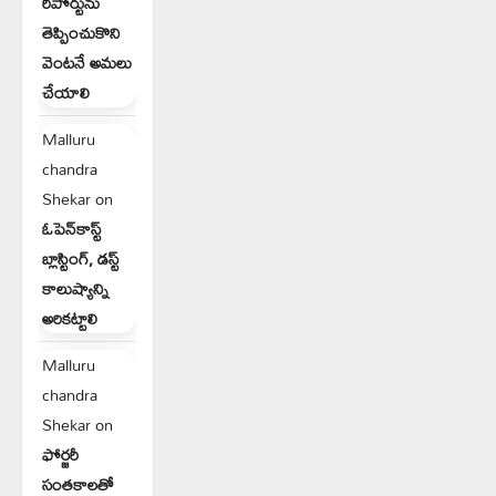
రిపోర్టును
తెప్పించుకొని
వెంటనే అమలు
చేయాలి
Malluru
chandra
Shekar
on
ఓపెన్‌కాస్ట్
బ్లాస్టింగ్, డస్ట్
కాలుష్యాన్ని
అరికట్టాలి
Malluru
chandra
Shekar
on
ఫోర్జరీ
సంతకాలతో