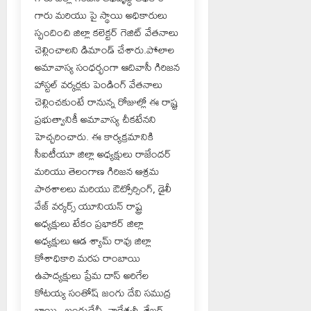
గారు మరియు పై స్థాయి అధికారులు
స్పందించి జిల్లా కలెక్టర్ గెజిట్ వేతనాలు
చెల్లించాలని డిమాండ్ చేశారు.పోలాల
అమావాస్య సంధర్భంగా ఆదివాసీ గిరిజన
హాస్టల్ వర్కర్లకు పెండింగ్ వేతనాలు
చెల్లించకుంటే రానున్న రోజుల్లో ఈ రాష్ర్ట
ప్రభుత్వానికీ అమావాస్య చీకటేనని
హెచ్చరించారు. ఈ కార్యక్రమానికి
సీఐటీయూ జిల్లా అధ్యక్షులు రాజేందర్
మరియు తెలంగాణ గిరిజన ఆశ్రమ
పాఠశాలలు మరియు ఔట్సోర్సింగ్, డైలీ
వేజ్ వర్కర్స్ యూనియన్ రాష్ట్ర
అధ్యక్షులు టేకం ప్రభాకర్ జిల్లా
అధ్యక్షులు ఆడ శ్యామ్ రావు జిల్లా
కోశాధికారి మరప రాంబాయి
ఉపాద్యక్షులు ప్రేమ దాస్ అరిగేల
కోటయ్య సంతోష్ జంగు దేవి సముద్ర
భాయి , జంగుదేవీ, నాగేశ్వరీ, శేఖర్