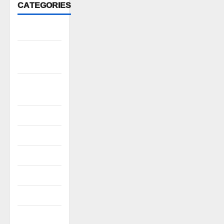
CATEGORIES
Anantapur
Andhra
Pradesh
Bhadradri
Kothagudem
CableTV live
City
Covid
Culture
e69-stories
Editor's Pick