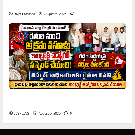
ప్రొఫెసర్ జయశంకర్ కు ఘన నివాళి
Divya Prasanna
August 6, 2026
0
రైతుల నుంచి అక్రమ వసూళ్లు.. కాంట్రాక్ట్ ఉద్యోగిని సస్పెండ్
చేయాలని సీపీఎం డిమాండ్
E69NEWS
August 6, 2026
0