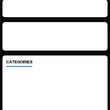
We love WordPress and we are here to provide you with professional
looking WordPress themes so that you can take your website one step
ahead. We focus on simplicity, elegant design and clean code.
CATEGORIES
Home
Sports
Politics
Technology