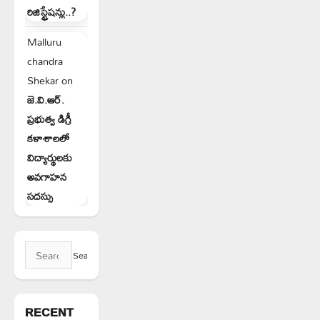
రిజిస్ట్రేషన్లు..?
Malluru
chandra
Shekar
on
జె.వి.ఆర్.
ప్రభుత్వ డిగ్రీ
కళాశాలలో
విద్యార్థులకు
అవగాహన
సదస్సు
Search
for:
RECENT