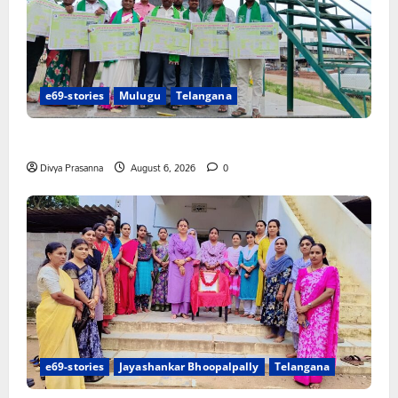
e69-stories
Mulugu
Telangana
చలో ఐటీడీఏ ఏటూరునాగారం ముట్టడికి శంఖారావం
Divya Prasanna
August 6, 2026
0
e69-stories
Jayashankar Bhoopalpally
Telangana