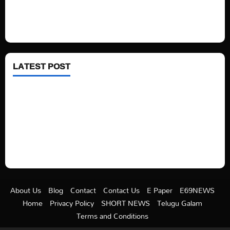
Fashion
Health
LATEST POST
See latest Trump and Biden polling of America
Electric trains in Ukrainian cities
A volcano is erupting again in Japan
A healthy diet is always better than dieting.
About Us
Blog
Contact
Contact Us
E Paper
E69NEWS
Home
Privacy Policy
SHORT NEWS
Telugu Galam
Terms and Conditions