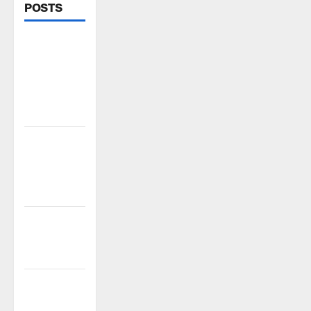
POSTS
పిఆర్ టియు
మండల
అధ్యక్షులుగా
గీరెడ్డి ప్రమోద్
రెడ్డి
చలో ఐటీడీఏ
ఏటూరునాగారం
ముట్టడికి
శంఖారావం
ప్రొఫెసర్
జయశంకర్ కు
ఘన నివాళి
రైతుల నుంచి
అక్రమ