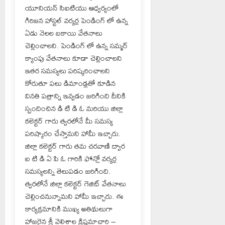
యూనియన్ సిఐటియు ఆధ్వర్యంలో
గిరిజన హాస్టల్ వర్కర్ల పెండింగ్ లో ఉన్న
ఏడు నెలల బకాయి వేతనాలు
చెల్లించాలని. పెండింగ్ లో ఉన్న సమ్మర్
క్యాంపు వేతనాలు కూడా చెల్లించాలని
ఇతర సమస్యలు పరిష్కరించాలని
కోరుతూ పలు డిమాండ్లతో కూడిన
వినతి పత్రాన్ని ఇవ్వడం జరిగింది దీనికి
స్పందించిన డి టి డి ఓ మరియు జిల్లా
కలెక్టర్ గారు త్వరలోనే మీ సమస్య
పరిష్కారం చేస్తామని హామీ ఇచ్చారు.
జిల్లా కలెక్టర్ గారు తమ చరవాణి ద్వార
ఐ టి డి ఏ పి ఓ గారికి ఫోన్లో వర్కర్ల
సమస్యలన్ని తెలుపడం జరిగింది.
త్వరలోనే జిల్లా కలెక్టర్ గెజిట్ వేతనాలు
చెల్లించనున్నామని హామీ ఇచ్చారు. ఈ
కార్యక్రమానికి ముఖ్య అతిథులుగా
హాజరైన శ్రీ వెలిశాల క్రిష్ణమాచారి –