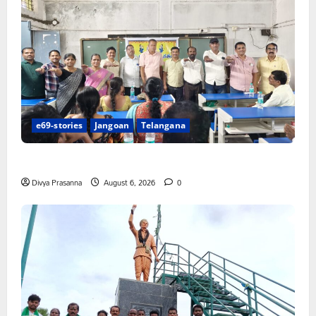
e69-stories
Jangoan
Telangana
పిఆర్ టియు మండల అధ్యక్షులుగా గీరెడ్డి ప్రమోద్ రెడ్డి
Divya Prasanna
August 6, 2026
0