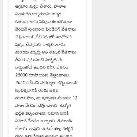
ఆగ్రహం వ్యక్తం చేశారు. పొలాల
పండుగకి కార్మికులను కార్మిక
కుటుంబాలను పస్తులు ఉంచకుండా
వెంటనే స్పందించి పెండింగ్ వేతనాలు
చెల్లించాలని లేనిపక్షంలో ఆందోళన
వ్యక్తం చేస్తామని హెచ్చరించారు.
మరియు వర్కర్లు అతి తక్కువ వేతనాలు
తీసుకున్నటువంటి పరిస్థితి ఈ
రాష్ట్రంలోనే ఉందని కనీస వేతనం
26000 రూపాయలు చెల్లించాలని.
ఈఎస్ఐ పీఎఫ్ సౌకర్యాలు కల్పించాలని
సంవత్సరానికి రెండు జతల
యూనిఫాం, లు ఇవ్వాలని మరియు 12
నెలల వేతనం చెల్లించాలని. ఉద్యోగ
భద్రత కల్పించాలని. సమాన పనికి
సమాన వేతనం ఇవ్వాలని. డిమాండ్
చేశారు. కావున వెంటనే జిల్లా కలెక్టర్
గారు జిల్లా గిరిజన అభివృద్ధి అధికారి