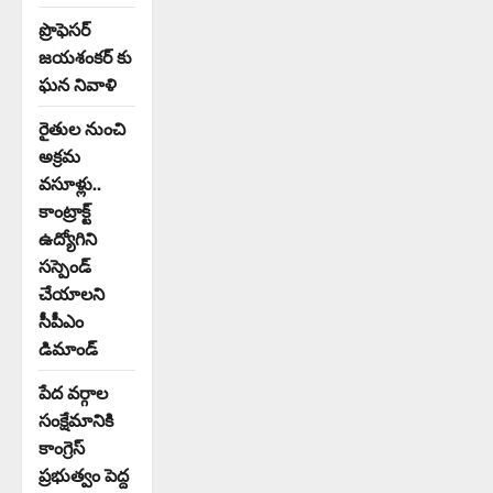
ప్రొఫెసర్
జయశంకర్ కు
ఘన నివాళి
రైతుల నుంచి
అక్రమ
వసూళ్లు..
కాంట్రాక్ట్
ఉద్యోగిని
సస్పెండ్
చేయాలని
సీపీఎం
డిమాండ్
పేద వర్గాల
సంక్షేమానికి
కాంగ్రెస్
ప్రభుత్వం పెద్ద