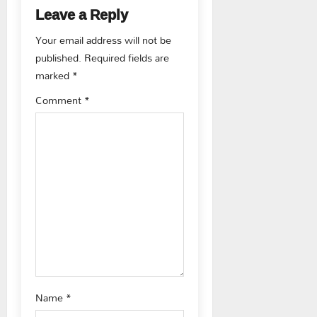
Leave a Reply
v
Your email address will not be
i
published.
Required fields are
g
marked
*
Comment
*
a
t
i
o
n
Name
*