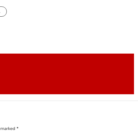
s
e marked
*