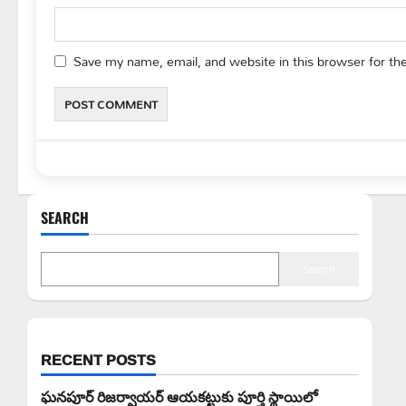
Save my name, email, and website in this browser for th
SEARCH
Search
RECENT POSTS
ఘనపూర్ రిజర్వాయర్ ఆయకట్టుకు పూర్తి స్థాయిలో