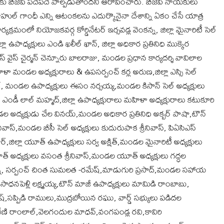
లకు బీజేపీ పదేపదే పాల్పడుతోందని ఆరోపించారు. బీజేపీ నాయకులు
 రాహుల్ గాంధీ ఎన్ని ఆటంకలను ఎదుర్కొనైనా దేశాన్ని ఏకం చేసే యాత్ర
ర్యక్రమంలో నియోజకవర్గ కోర్డినేటర్ ఇర్సవడ్ల వెంకన్న, జిల్లా మైనారిటీ సెల్
్లా ఉపాధ్యక్షులు ఎండి ఖలీల్ ఖాన్, జిల్లా అధికార ప్రతినిధి ముక్కెర
.ఎస్ వైస్ చైర్మన్ చెన్నూరు బాలరాజు, మండల ప్రధాన కార్యదర్శి వావిలాల
హిళా మండల అధ్యక్షురాలు & ఉపసర్పంచ్ కర్ల అరుణ,జిల్లా ఎస్సి సెల్
్, మండల ఉపాధ్యక్షులు ఈసం నర్సయ్య,మండల కిసాన్ సెల్ అధ్యక్షులు
ఎండీ లాల్ మహ్మద్,జిల్లా ఉపాధ్యక్షురాలు మహిళా అధ్యక్షురాలు కటుకూరి
మండల అద్యక్షుడు చేల వినయ్,మండల అధికార ప్రతినిధి అక్బర్ పాషా,టౌన్
రీనివాస్,మండల బీసీ సెల్ అధ్యక్షులు కుదురుపాక శ్రీనివాస్, పిఏసిఎస్
జిల్లా యూత్ ఉపాధ్యక్షులు సర్వ అక్షిత్,మండల మైనారిటీ అధ్యక్షులు
ూత్ అధ్యక్షులు వసంత శ్రీనివాస్,మండల యూత్ అధ్యక్షులు గద్ధల
్నన్న, సర్పంచ్ చింత సుమలత -రమేష్,మాడుగురి ప్రసాద్,మండల సహాయ
ాధనపెళ్లి లక్ష్మయ్య,టౌన్ మాజీ ఉపాధ్యక్షులు మామిడి రాంబాబు,
ముతేష్,సప్పిడి రాములు,ముద్రబోయిన రఘు, వార్డ్ సభ్యులు పడిదల
ణి రాంలాల్,వెలగందుల మాధవ్,వంగపండ్ల రవి,కావిరి