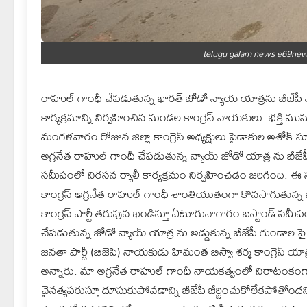
telugu galam news e69news
రాహుల్ గాంధీ చేపడుతున్న భారత్ జోడో న్యాయ యాత్రను బీజేపీ 
కార్యక్రమాన్ని నిర్వహించిన మండల కాంగ్రెస్ నాయకులు. భక్తి ముసుగ
మంగళవారం రోజున జిల్లా కాంగ్రెస్ అధ్యక్షులు పైడాకుల అశోక
అగ్రనేత రాహుల్ గాంధీ చేపడుతున్న న్యాయ్ జోడో యాత్ర ను బీజే
సమీపంలో నిరసన ర్యాలీ కార్యక్రమం నిర్వహించడం జరిగింది. ఈ 
కాంగ్రెస్ అగ్రనేత రాహుల్ గాంధీ శాంతియుతంగా కొనసాగుతున్న
కాంగ్రెస్ పార్టీ తరుపున ఖండిస్తూ ఏటూరునాగారం బస్టాండ్ సమీప
చేపడుతున్న జోడో న్యాయ్ యాత్ర ను అడ్డుకున్న బీజేపీ గుండాల పై
జనతా పార్టీ (బిజెపి) నాయకుడు హిమంత బిస్వా శర్మ కాంగ్రెస్ యా
అన్నారు. మా అగ్రనేత రాహుల్‌ గాంధీ నాయకత్వంలో నిరాటంకంగా
చైనత్యపరుస్తూ దూసుకుపోవడాన్ని బీజేపీ జీర్ణించుకోలేకపోతోందని