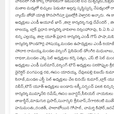
పాలనలో గత కొన్ని రోజులలుగా ఇటువంటి నీచ దుశ్చర్యలు,కుట్ర
మతాల మధ్యలో చిచ్చులు పెడుతూ అల్లర్లు సృష్టిస్తున్న నేపథ్యంలో
న్యాయ్ జోడో యాత్ర కొనసాగిస్తూ ప్రజల్లోకి వెళ్తారని అన్నారు. ఈ కా
అధ్యక్షులు ఎండీ అయూబ్ ఖాన్ ,జిల్లా కార్యదర్శి గుడ్ల దేవేందర్ , జిల
లాలయ్య, బ్లాక్ ప్రధాన కార్యదర్శి వావిలాల నర్సింహారావు, పి.ఏ.సి
చిన్న ఎల్లయ్య, జిల్లా యూత్ ప్రధాన కార్యదర్శి ఎండీ గౌస్ పాషా,మ
కార్యదర్శి కొండగొర్ల పోషయ్య,మండల ఉపాధ్యక్షులు ఎండీ రియాజ
సోదారి రామయ్య,మండల వర్కింగ్ ప్రెసిడెంట్ డోంగిరి మధుబాబు, 
రాధికా,మండల ఎస్సి సెల్ అధ్యక్షులు కర్నె సత్యం, ఎస్.టి సెల్ 
అధ్యక్షులు ఎండీ సులేమాన్,వర్కింగ్ టౌన్ అధ్యక్షులు సరికొప్పుల శ్
డైరెక్టర్ వంగపండ్ల రవి,ఈసం యాదయ్య, దేవులపల్లి విజయ్ కుమార్,
సిరాజ్,మండల ఎస్టీ సెల్ అధ్యక్షులు చేల వినయ్ కుమార్,బ్లాక్ య
నవీన్,టౌన్ యూత్ అధ్యక్షులు బండారు లక్కీ,సర్పంచ్ పలక చిన
కార్యదర్శి ముమ్మానేని రమేష్,ఈసం జనార్దన్,సీనియర్ నాయకులు స
తాజుద్దీన్,మాడుగురి ప్రసాద్,సునార్కని శ్రీనివాస్,నేగారికంటి 
హనుమంతు,రంజిత్, పొలాబోయిన గోపాల్, చామర్తి కిషోర్,ఇరవే