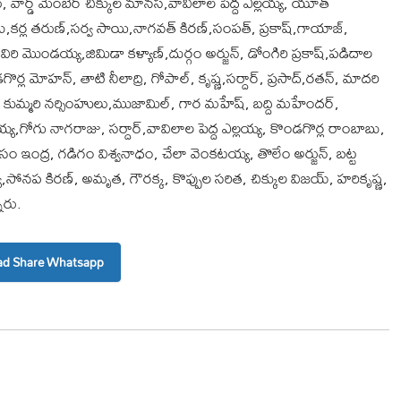
వార్డ్ మెంబెర్ చిక్కుల మానస,వావిలాల పెద్ద ఎల్లయ్య, యూత్
ాబు,కర్ల తరుణ్,సర్వ సాయి,నాగవత్ కిరణ్,సంపత్, ప్రకాష్,గాయాజ్,
విరి మొండయ్య,జిమిడా కళ్యాణ్,దుర్గం అర్జున్, డోంగిరి ప్రకాష్,పడిదాల
ర్ల మోహన్, తాటి నీలాద్రి, గోపాల్, కృష్ణ,సర్దార్, ప్రసాద్,రతన్, మాదరి
 కుమ్మరి నర్సింహులు,ముజామిల్, గార మహేష్, బద్ది మహేందర్,
ోగు నాగరాజు, సర్దార్,వావిలాల పెద్ద ఎల్లయ్య, కొండగొర్ల రాంబాబు,
 ఇంద్ర, గడిగం విశ్వనాధం, చేలా వెంకటయ్య, తొలేం అర్జున్, బట్ట
య,సోనప కిరణ్, అమృత, గౌరక్క, కొప్పుల సరిత, చిక్కుల విజయ్, హరికృష్ణ,
ారు.
d Share Whatsapp