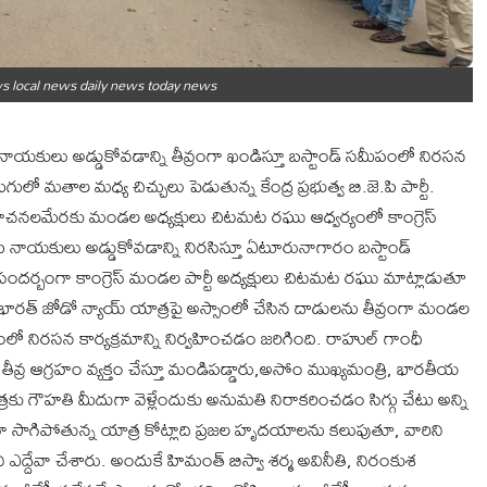
 local news daily news today news
నాయకులు అడ్డుకోవడాన్ని తీవ్రంగా ఖండిస్తూ బస్టాండ్ సమీపంలో నిరసన
ులో మతాల మధ్య చిచ్చులు పెడుతున్న కేంద్ర ప్రభుత్వ బి.జె.పి పార్టీ.
్ సూచనలమేరకు మండల అధ్యక్షులు చిటమట రఘు ఆధ్వర్యంలో కాంగ్రెస్
పీ నాయకులు అడ్డుకోవడాన్ని నిరసిస్తూ ఏటూరునాగారం బస్టాండ్
సందర్బంగా కాంగ్రెస్ మండల పార్టీ అద్యక్షులు చిటమట రఘు మాట్లాడుతూ
 భారత్ జోడో న్యాయ్ యాత్రపై అస్సాంలో చేసిన దాడులను తీవ్రంగా మండల
ంలో నిరసన కార్యక్రమాన్ని నిర్వహించడం జరిగింది. రాహుల్ గాంధీ
 తీవ్ర ఆగ్రహం వ్యక్తం చేస్తూ మండిపడ్డారు,అసోం ముఖ్యమంత్రి, భారతీయ
త్రకు గౌహతి మీదుగా వెళ్లేందుకు అనుమతి నిరాకరించడం సిగ్గు చేటు అన్ని
 సాగిపోతున్న యాత్ర కోట్లాది ప్రజల హృదయాలను కలుపుతూ, వారిని
 ఎద్దేవా చేశారు. అందుకే హిమంత్‌ బిస్వా శర్మ అవినీతి, నిరంకుశ