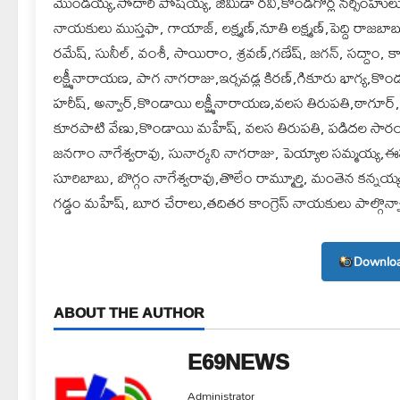
మొండయ్య,సోదారి పోషయ్య, జిమిడా రవి,కొండగొర్ల నర్సింహులు, 
నాయకులు ముస్తఫా, గాయాజ్, లక్ష్మణ్,నూతి లక్ష్మణ్,పెద్ది రాజబ
రమేష్, సునీల్, వంశీ, సాయిరాం, శ్రవణ్,గణేష్, జగన్, సద్దాం, కా
లక్ష్మీనారాయణ, పాగ నాగరాజు,ఇర్సవడ్ల కిరణ్,గికూరు భాగ్య,కొండగొ
హరీష్, అన్వార్,కొండాయి లక్ష్మీనారాయణ,వలస తిరుపతి,ఠాగూర్,
కూరపాటి వేణు,కొండాయి మహేష్, వలస తిరుపతి, పడిదల సారయ్య,గ
జనగాం నాగేశ్వరావు, సునార్కని నాగరాజు, పెయ్యాల సమ్మయ్య,ఈసం
సూరిబాబు, బొగ్గం నాగేశ్వరావు,తొలేం రామ్మూర్తి, మంతెన కన్నయ్
గడ్డం మహేష్, బూర చేరాలు,తదితర కాంగ్రెస్ నాయకులు పాల్గొన్న
Downloa
ABOUT THE AUTHOR
E69NEWS
Administrator