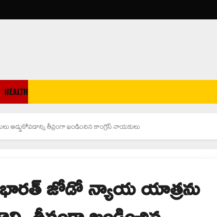
HEALTH
ు అడ్డుకోవడాన్ని తీవ్రంగా ఖండించిన కాంగ్రెస్ నాయకులు
 భారత్ జోడో న్యాయ యాత్రను
న్ని తీవ్రంగా ఖండించిన