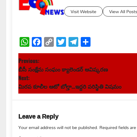
Visit Website
View All Post
WhatsApp
Facebook
Copy
Twitter
Telegram
Share
Link
P
Previous:
బీసీ సంక్షేమ సంఘం క్యాలెండర్ ఆవిష్కరణ
o
Next:
s
మిరప కూలీల ఆటో బోల్తా…ఇద్దరి పరిస్థితి విషమం
t
n
Leave a Reply
a
Your email address will not be published.
Required fields ar