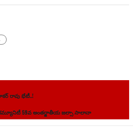
s
ర్ రావు భేటీ..!
్యూనిటీ 59వ అంతర్జాతీయ జల్సా సాలానా