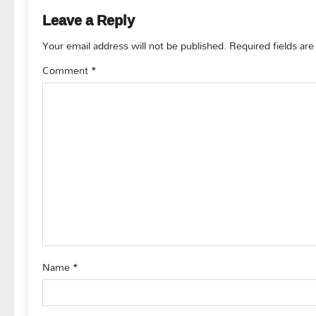
n
Leave a Reply
a
Your email address will not be published.
Required fields ar
v
Comment
*
i
g
a
t
i
o
Name
*
n