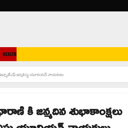
HEALTH
డబ్ల్యూజేఎఫ్ జర్నలిస్టు యూనియన్ నాయకులు
ాణి కి జన్మదిన శుభాకాంక్షలు
ర్నలిస్టు యూనియన్ నాయకులు