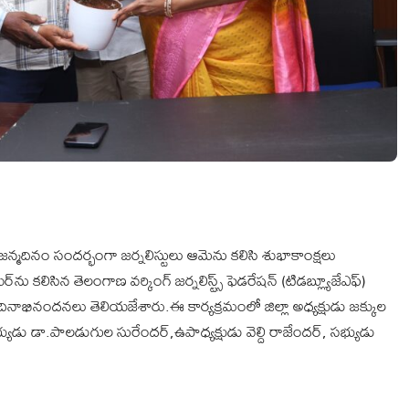
జన్మదినం సందర్భంగా జర్నలిస్టులు ఆమెను కలిసి శుభాకాంక్షలు
 కలిసిన తెలంగాణ వర్కింగ్ జర్నలిస్ట్స్ ఫెడరేషన్ (టిడబ్ల్యూజేఎఫ్)
దినాభినందనలు తెలియజేశారు.ఈ కార్యక్రమంలో జిల్లా అధ్యక్షుడు జక్కుల
్ సభ్యుడు డా.పాలడుగుల సురేందర్,ఉపాధ్యక్షుడు వెల్ది రాజేందర్, సభ్యుడు