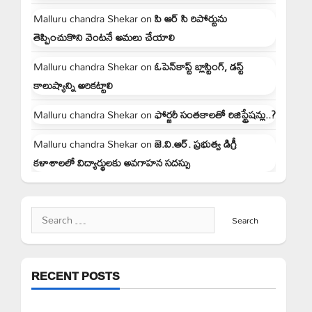
Malluru chandra Shekar
on
పి ఆర్ సి రిపోర్టును
తెప్పించుకొని వెంటనే అమలు చేయాలి
Malluru chandra Shekar
on
ఓపెన్‌కాస్ట్ బ్లాస్టింగ్, డస్ట్
కాలుష్యాన్ని అరికట్టాలి
Malluru chandra Shekar
on
ఫోర్జరీ సంతకాలతో రిజిస్ట్రేషన్లు..?
Malluru chandra Shekar
on
జె.వి.ఆర్. ప్రభుత్వ డిగ్రీ
కళాశాలలో విద్యార్థులకు అవగాహన సదస్సు
Search
for:
RECENT POSTS
ఈ నెల 10 న జైల్ బరో జయప్రదం చేయండి