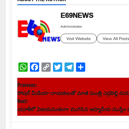
E69NEWS
Administrator
Visit Website
View All Post
WhatsApp
Facebook
Copy
Twitter
Telegram
Share
Link
P
Previous:
సోషల్ మీడియా నాయకులతో మాజీ మంత్రి ఎర్రబెల్లి దయాక
o
Next:
s
యూకేలో విజయవంతంగా ముగిసిన అహ్మదీయ ముస్లిం కమ
t