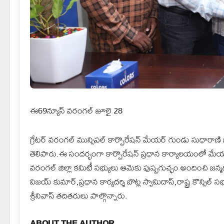
ఈ69న్యూస్ వరంగల్ జూలై 28
గ్రేటర్ వరంగల్ మున్సిపల్ కార్పొరేషన్ మేయర్ గుండు సుధారాణి 
తెలిపారు.ఈ సందర్భంగా కార్పొరేషన్ ప్రధాన కార్యాలయంలో మేయర్‌ను
వరంగల్ జిల్లా కమిటీ సభ్యులు ఆమెకు పుష్పగుచ్ఛం అందించి జన్మ
విజయ్ కుమార్,ప్రధాన కార్యదర్శి బొట్ల స్వామిదాస్,రాష్ట్ర కౌన్సిల
శ్రీనివాస్ తదితరులు పాల్గొన్నారు.
ABOUT THE AUTHOR