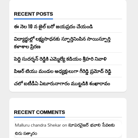
RECENT POSTS
ఈ నెల 10 న జైల్ బరో జయప్రదం చేయండి
విద్యార్థుల్లో లక్ష్యసాధనకు స్ఫూర్తినింపిన సాయిస్పూర్తి
కళాశాల ప్రేరణ
పెద్ది సుదర్శన్ రెడ్డికి ఎమ్మెల్యే కడియం శ్రీహరి నివాళి
పిఆర్ టియు మండల అధ్యక్షులుగా గీరెడ్డి ప్రమోద్ రెడ్డి
చలో ఐటీడీఏ ఏటూరునాగారం ముట్టడికి శంఖారావం
RECENT COMMENTS
Malluru chandra Shekar
on
సూపరవైజర్ భవాని సేవలకు
చిరు సత్కారం