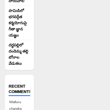
సారించాలి
పామిడిలో
భగవద్గీత
కర్మయోగంపై
గీతా జ్ఞాన
యజ్ఞం
దర్ధపల్లిలో
దండెమ్మ తల్లి
బోనాల
వేడుకలు
RECENT
COMMENTS
Malluru
chandra