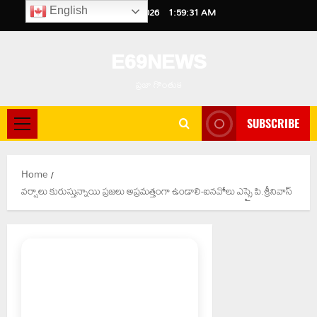
Skip
August 10, 2026
1:59:32 AM
English
to
content
E69NEWS
ప్రజా గొంతుక
SUBSCRIBE
Primary
Menu
Home
వర్షాలు కురుస్తున్నాయి ప్రజలు అప్రమత్తంగా ఉండాలి-ఐనవోలు ఎస్సై పి.శ్రీనివాస్