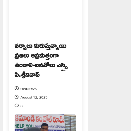
వర్షాలు కురుస్తున్నాయి
ప్రజలు అప్రమత్తంగా
ఉండాలి-ఐనవోలు ఎస్సై
పి.శ్రీనివాస్
E69NEWS
August 12, 2025
0