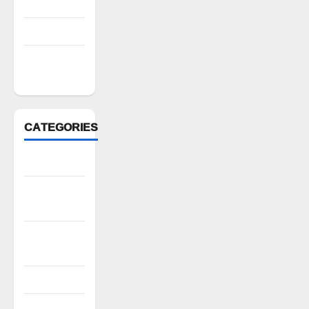
July 2022
March 2022
February
2022
CATEGORIES
Anantapur
Andhra
Pradesh
Bhadradri
Kothagudem
CableTV live
City