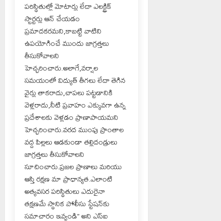
పరిస్థితుల్లో మోటార్లు లేదా ఎలక్ట్రిక్
స్టార్టర్లు ఆన్ చేయడం
ప్రమాదకరమని,కాబట్టి వాటిని
ఉపయోగించే ముందు జాగ్రత్తలు
తీసుకోవాలని
హెచ్చరించారు.అలాగే,వర్షాల
సమయంలో విద్యుత్ తీగలు లేదా తెగిన
వైర్లు తాకరాదు,చాపలు పట్టడానికి
వెళ్లరాదు,నీటి ప్రవాహం ఎక్కువగా ఉన్న
ప్రదేశాలకు వెళ్లడం ప్రాణాపాయమని
హెచ్చరించారు.వరద ముంపు ప్రాంతాల
వద్ద పిల్లలు ఆడకుండా తల్లిదండ్రులు
జాగ్రత్తలు తీసుకోవాలని
సూచించారు.ప్రజల ప్రాణాలు మరియు
ఆస్తి రక్షణ మా ప్రాధాన్యత.ఎలాంటి
అత్యవసర పరిస్థితులు ఎదురైనా
తక్షణమే స్థానిక పోలీసు స్టేషన్‌కు
సమాచారం ఇవ్వండి” అని ఎస్‌ఐ