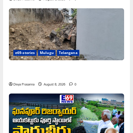
e69-stories
Mulugu
Telangana
పాఠశాల ప్రహరీ కూలిపోయి రోజులు గడుస్తున్నా పట్టించుకోని
అధికారులు!
Divya Prasanna
August 8, 2026
0