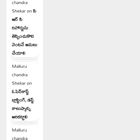
chandra
Shekar
on
పి
ఆర్ సి
రిపోర్టును
తెప్పించుకొని
వెంటనే అమలు
చేయాలి
Malluru
chandra
Shekar
on
ఓపెన్‌కాస్ట్
బ్లాస్టింగ్, డస్ట్
కాలుష్యాన్ని
అరికట్టాలి
Malluru
chandra