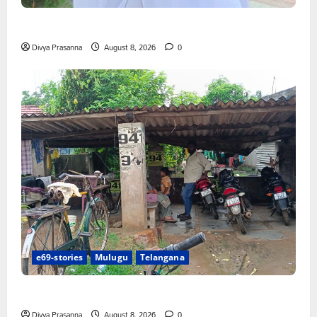
న్యాయస్థానం ఆదేశాల అమలులో జాప్యం
Divya Prasanna
August 8, 2026
0
e69-stories
Mulugu
Telangana
రాజుపేటలో ఆర్టీసీ బస్టాండ్ ఏర్పాటు చేయాలి
Divya Prasanna
August 8, 2026
0