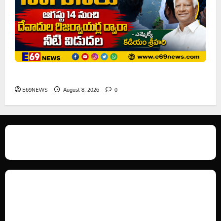
ఘనపూర్ రిజర్వాయర్ ఆయకట్టుకు పూర్తి స్థాయిలో సాగునీరు
E69NEWS
August 8, 2026
0
We love WordPress and we are here to provide you with professional
looking WordPress themes so that you can take your website one step
ahead. We focus on simplicity, elegant design and clean code.