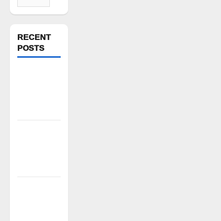
for:
RECENT
POSTS
న్యాయస్థానం
ఆదేశాల
అమలులో
జాప్యం
రాజుపేటలో
ఆర్టీసీ బస్టాండ్
ఏర్పాటు
చేయాలి
పాఠశాల
ప్రహరీ
కూలిపోయి