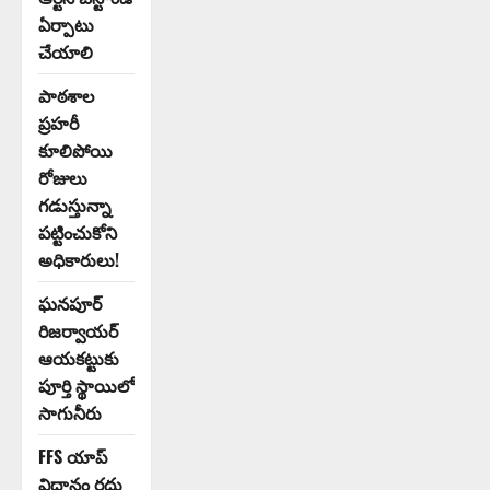
ఏర్పాటు
చేయాలి
పాఠశాల
ప్రహరీ
కూలిపోయి
రోజులు
గడుస్తున్నా
పట్టించుకోని
అధికారులు!
ఘనపూర్
రిజర్వాయర్
ఆయకట్టుకు
పూర్తి స్థాయిలో
సాగునీరు
FFS యాప్
విధానం రద్దు