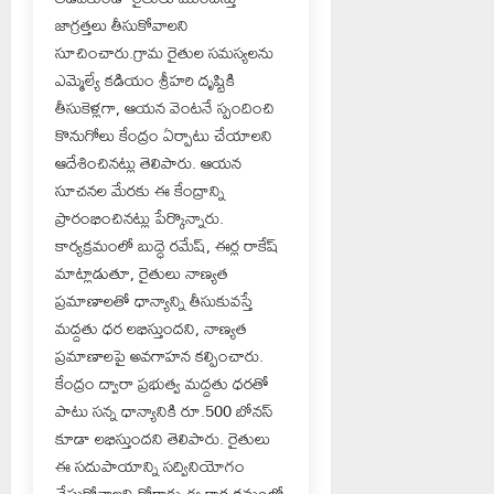
జాగ్రత్తలు తీసుకోవాలని
సూచించారు.గ్రామ రైతుల సమస్యలను
ఎమ్మెల్యే కడియం శ్రీహరి దృష్టికి
తీసుకెళ్లగా, ఆయన వెంటనే స్పందించి
కొనుగోలు కేంద్రం ఏర్పాటు చేయాలని
ఆదేశించినట్లు తెలిపారు. ఆయన
సూచనల మేరకు ఈ కేంద్రాన్ని
ప్రారంభించినట్లు పేర్కొన్నారు.
కార్యక్రమంలో బుద్ధె రమేష్, ఈర్ల రాకేష్
మాట్లాడుతూ, రైతులు నాణ్యత
ప్రమాణాలతో ధాన్యాన్ని తీసుకువస్తే
మద్దతు ధర లభిస్తుందని, నాణ్యత
ప్రమాణాలపై అవగాహన కల్పించారు.
కేంద్రం ద్వారా ప్రభుత్వ మద్దతు ధరతో
పాటు సన్న ధాన్యానికి రూ.500 బోనస్
కూడా లభిస్తుందని తెలిపారు. రైతులు
ఈ సదుపాయాన్ని సద్వినియోగం
చేసుకోవాలని కోరారు.ఈ కార్యక్రమంలో