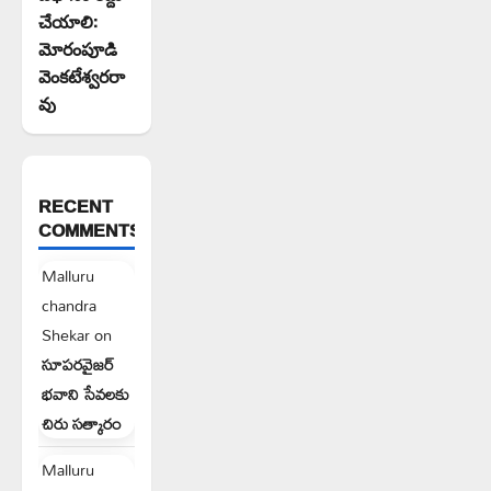
చేయాలి:
మోరంపూడి
వెంకటేశ్వరరా
వు
RECENT
COMMENTS
Malluru
chandra
Shekar
on
సూపరవైజర్
భవాని సేవలకు
చిరు సత్కారం
Malluru