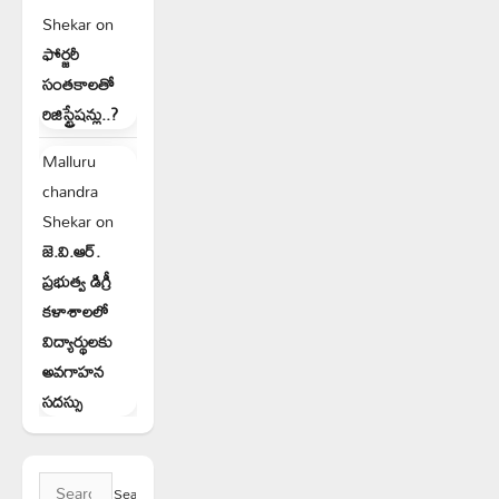
Shekar
on
ఫోర్జరీ
సంతకాలతో
రిజిస్ట్రేషన్లు..?
Malluru
chandra
Shekar
on
జె.వి.ఆర్.
ప్రభుత్వ డిగ్రీ
కళాశాలలో
విద్యార్థులకు
అవగాహన
సదస్సు
Search