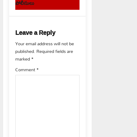
పోలీసులు
n
a
Leave a Reply
v
Your email address will not be
i
published.
Required fields are
g
marked
*
Comment
*
a
t
i
o
n