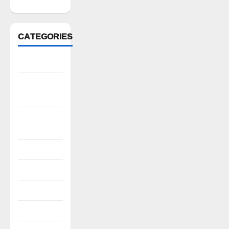
CATEGORIES
Anantapur
Andhra
Pradesh
Bhadradri
Kothagudem
CableTV live
City
Covid
Culture