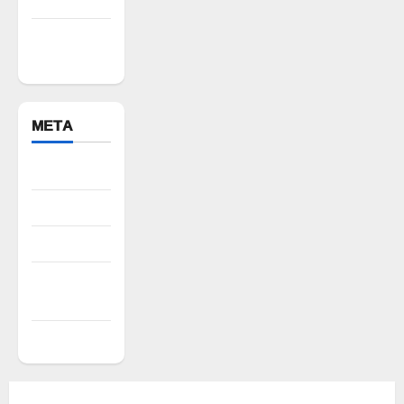
Yadadri
Bhuvanagiri
META
Register
Log in
Entries feed
Comments
feed
WordPress.org