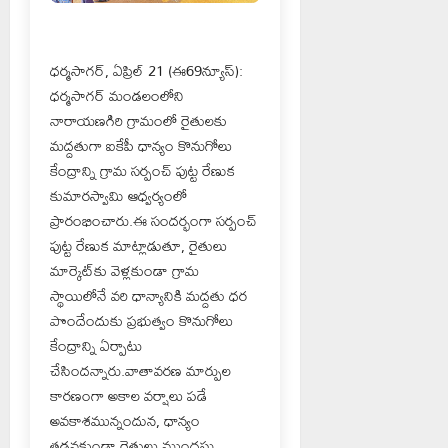
ధర్మసాగర్, ఏప్రిల్ 21 (ఈ69న్యూస్):
ధర్మసాగర్ మండలంలోని
నారాయణగిరి గ్రామంలో రైతులకు
మద్దతుగా ఐకేపీ ధాన్యం కొనుగోలు
కేంద్రాన్ని గ్రామ సర్పంచ్ పుట్ట రేణుక
కుమారస్వామి ఆధ్వర్యంలో
ప్రారంభించారు.ఈ సందర్భంగా సర్పంచ్
పుట్ట రేణుక మాట్లాడుతూ, రైతులు
మార్కెట్‌కు వెళ్లకుండా గ్రామ
స్థాయిలోనే వరి ధాన్యానికి మద్దతు ధర
పొందేందుకు ప్రభుత్వం కొనుగోలు
కేంద్రాన్ని ఏర్పాటు
చేసిందన్నారు.వాతావరణ మార్పుల
కారణంగా అకాల వర్షాలు పడే
అవకాశమున్నందున, ధాన్యం
తడవకుండా రైతులు ముందస్తు