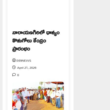
నారాయణగిరిలో ధాన్యం
కొనుగోలు కేంద్రం
ప్రారంభం
E69NEWS
April 21, 2026
0