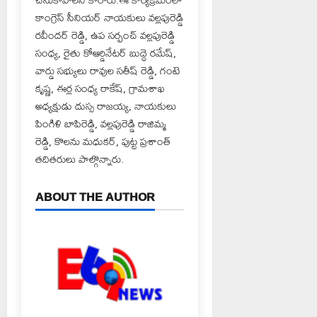
కాంగ్రెస్ సీనియర్ నాయకులు వల్లపురెడ్డి
రవీందర్ రెడ్డి, ఉప సర్పంచ్ వల్లపురెడ్డి
సంధ్య, రైతు కోఆర్డినేటర్ బుద్ధె రమేష్,
వార్డు సభ్యులు రావుల సతీష్ రెడ్డి, గంటె
కృష్ణ, ఈర్ల సంధ్య రాకేష్, గ్రామశాఖ
అధ్యక్షుడు దుస్స రాజయ్య, నాయకులు
పింగిళి బాపిరెడ్డి, వల్లపురెడ్డి రాజిమ్మ
రెడ్డి, కొలను మధుకర్, పుట్ట ప్రశాంత్
తదితరులు పాల్గొన్నారు.
ABOUT THE AUTHOR