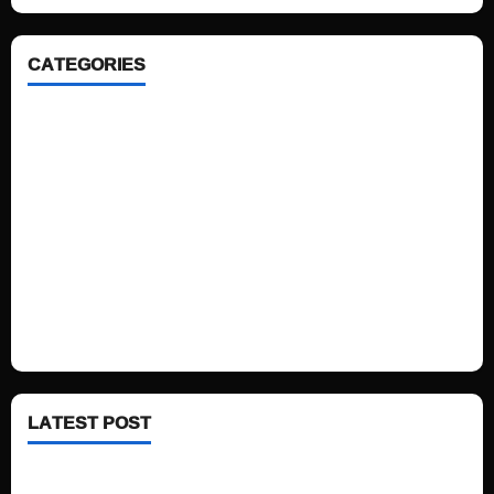
CATEGORIES
Home
Sports
Politics
Technology
Fashion
Health
LATEST POST
See latest Trump and Biden polling of America