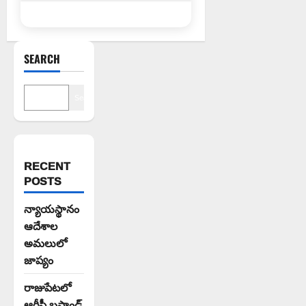
SEARCH
Search
RECENT
POSTS
న్యాయస్థానం
ఆదేశాల
అమలులో
జాప్యం
రాజుపేటలో
ఆర్టీసీ బస్టాండ్