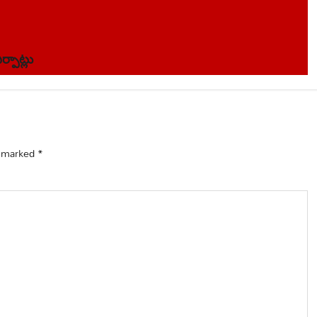
్పాట్లు
e marked
*