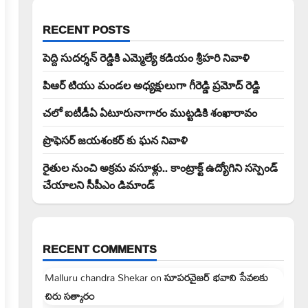
RECENT POSTS
పెద్ది సుదర్శన్ రెడ్డికి ఎమ్మెల్యే కడియం శ్రీహరి నివాళి
పిఆర్ టియు మండల అధ్యక్షులుగా గీరెడ్డి ప్రమోద్ రెడ్డి
చలో ఐటీడీఏ ఏటూరునాగారం ముట్టడికి శంఖారావం
ప్రొఫెసర్ జయశంకర్ కు ఘన నివాళి
రైతుల నుంచి అక్రమ వసూళ్లు.. కాంట్రాక్ట్ ఉద్యోగిని సస్పెండ్
చేయాలని సీపీఎం డిమాండ్
RECENT COMMENTS
Malluru chandra Shekar
on
సూపరవైజర్ భవాని సేవలకు
చిరు సత్కారం