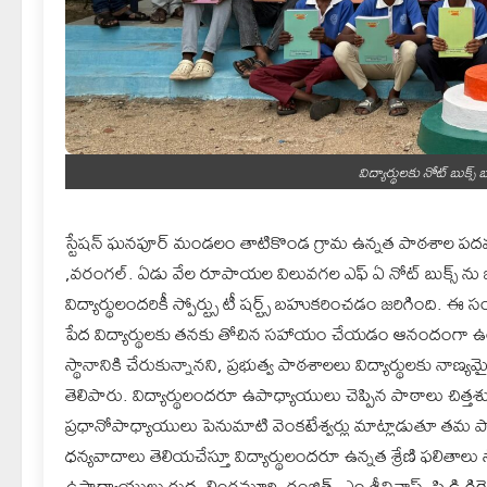
విద్యార్థులకు నోట్ బుక్స్
స్టేషన్ ఘనపూర్ మండలం తాటికొండ గ్రామ ఉన్నత పాఠశాల పదవ తరగతి
,వరంగల్. ఏడు వేల రూపాయల విలువగల ఎఫ్ ఏ నోట్ బుక్స్ ను ఒక్
విద్యార్థులందరికీ స్పోర్ట్సు టీ షర్ట్స్ బహుకరించడం జరిగింది.
పేద విద్యార్థులకు తనకు తోచిన సహాయం చేయడం ఆనందంగా ఉంద
స్థానానికి చేరుకున్నానని, ప్రభుత్వ పాఠశాలలు విద్యార్థులకు నాణ్య
తెలిపారు. విద్యార్థులందరూ ఉపాధ్యాయులు చెప్పిన పాఠాలు చిత్తశు
ప్రధానోపాధ్యాయులు పెనుమాటి వెంకటేశ్వర్లు మాట్లాడుతూ తమ పాఠ
ధన్యవాదాలు తెలియచేస్తూ విద్యార్థులందరూ ఉన్నత శ్రేణి ఫలితాల
ఉపాధ్యాయులు రుద్ర, లింగమూర్తి, రంజిత్, ఎం శ్రీనివాస్, పి డి గిరె