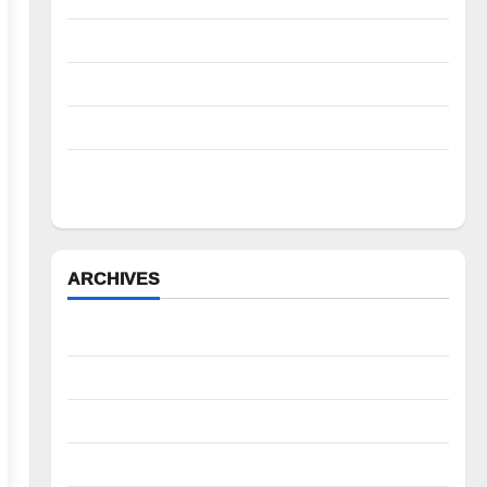
పిఆర్ టియు మండల అధ్యక్షులుగా గీరెడ్డి ప్రమోద్ రెడ్డి
చలో ఐటీడీఏ ఏటూరునాగారం ముట్టడికి శంఖారావం
ప్రొఫెసర్ జయశంకర్ కు ఘన నివాళి
రైతుల నుంచి అక్రమ వసూళ్లు.. కాంట్రాక్ట్ ఉద్యోగిని సస్పెండ్
చేయాలని సీపీఎం డిమాండ్
ARCHIVES
August 2026
July 2026
June 2026
May 2026