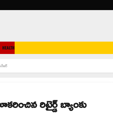
HEALTH
ేనేజర్
ూకరించిన రిటైర్డ్ బ్యాంకు