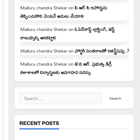
Malluru chandra Shekar
on
పి ఆర్ సి రిపోర్టును
తెప్పించుకొని వెంటనే అమలు చేయాలి
Malluru chandra Shekar
on
ఓపెన్‌కాస్ట్ బ్లాస్టింగ్, డస్ట్
కాలుష్యాన్ని అరికట్టాలి
Malluru chandra Shekar
on
ఫోర్జరీ సంతకాలతో రిజిస్ట్రేషన్లు..?
Malluru chandra Shekar
on
జె.వి.ఆర్. ప్రభుత్వ డిగ్రీ
కళాశాలలో విద్యార్థులకు అవగాహన సదస్సు
Search
for:
RECENT POSTS
పెద్ది సుదర్శన్ రెడ్డికి ఎమ్మెల్యే కడియం శ్రీహరి నివాళి