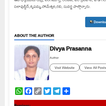
సలావుద్దీన్,కృపమ్మ,సోమేశ్వరి,రవి, సువర్ణ పాల్గొన్నారు.
Downloa
ABOUT THE AUTHOR
Divya Prasanna
Author
Visit Website
View All Post
WhatsApp
Facebook
Copy
Twitter
Telegram
Share
Link
Previous: