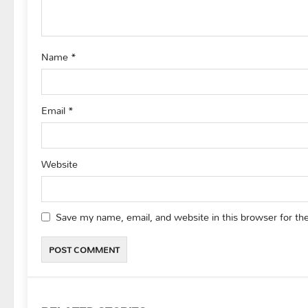
i
o
Name
*
n
Email
*
Website
Save my name, email, and website in this browser for th