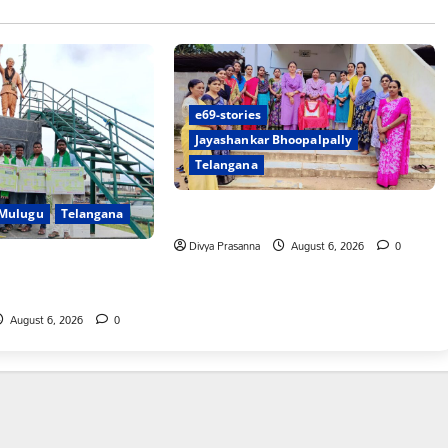
e69-stories
Jayashankar Bhoopalpally
Telangana
ప్రొఫెసర్ జయశంకర్ కు ఘన నివాళి
Mulugu
Telangana
Divya Prasanna
August 6, 2026
0
రునాగారం ముట్టడికి
August 6, 2026
0