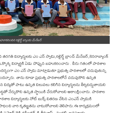
 బహూకరించిన రిటైర్డ్ బ్యాంకు మేనేజర్
 విద్యార్థులకు ఎం ఎన్ స్వామి,రిటైర్డ్ బ్రాంచ్ మేనేజర్,కెనరాబ్యాంక్
కొక్క విద్యార్థికి ఏడు చొప్పున బహుకరించారు . వీరు గతంలో పాఠశాల
 ఈ సందర్భంగా ఎం ఎన్ స్వామి మాట్లాడుతూ ప్రభుత్వ పాఠశాలలో చదువుతున్న
న్నారు. తాను కూడా ప్రభుత్వ పాఠశాలలోనే చదువుకొని ఉన్నత
మైన విద్యతో పాటు ఉన్నత విలువలు కలిగిన విద్యార్థులను తీర్చిదిద్దుతాయని
ద్ధితో నేర్చుకొని ఉన్నత స్థాయికి చేరుకోవాలని ఆకాంక్షించారు. పాఠశాల
శాల విద్యార్థులకు నోట్ బుక్స్ వితరణ చేసిన ఎంఎన్ స్వామికి
ు సాధించి వారి కృతజ్ఞతను చాటుకోవాలని తెలిపారు.ఈ కార్యక్రమంలో
డ్డి ప్రమోద్ రెడ్డి,రవీందర్,డి శ్రీనివాస్ , మురళి, అనసూయ,