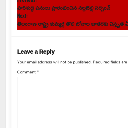
P
పారిశుద్ధ పనులు ప్రారంభించిన నల్లబెల్లి సర్పంచ్
o
Next:
s
తెలంగాణ రాష్ట్ర కుమ్మర్ల తొలి బోనాల జాతరకు విస్తృత ఏర
t
n
Leave a Reply
a
Your email address will not be published.
Required fields ar
v
Comment
*
i
g
a
t