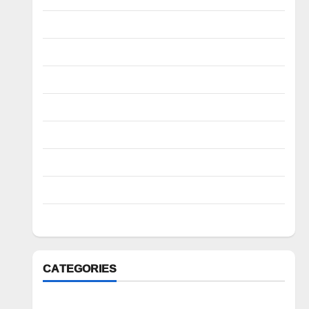
January 2023
December 2022
November 2022
October 2022
August 2022
July 2022
March 2022
February 2022
CATEGORIES
Anantapur