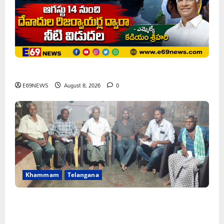
ఘనపూర్ రిజర్వాయర్ ఆయకట్టుకు పూర్తి స్థాయిలో సాగునీరు
E69NEWS
August 8, 2026
0
Khammam
Telangana
FFS యాప్ విధానం రద్దు చేయాలి: మోరంపూడి
వెంకటేశ్వరరావు