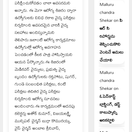
పరీక్షించుకోవడం చాలా అవసరమని
Malluru
అన్నారు. ఈ మెగా ఆరోగ్య శిబిరం ద్వారా
chandra
ఉద్యోగులకు వివిధ రకాల వైద్య పరీక్షలు
Shekar
on
పి
నిర్వహించి అవసరమైన వారికి వైద్య
ఆర్ సి
సలహాలు అందిస్తున్నామని
రిపోర్టును
తెలిపారు.ఇలాంటి ఆరోగ్య కార్యక్రమాలు
తెప్పించుకొని
ఉద్యోగుల్లో ఆరోగ్య అవగాహన
వెంటనే అమలు
పెంచడంలో కీలక పాత్ర పోషిస్తాయని
చేయాలి
ఆయన పేర్కొన్నారు.ఈ శిబిరంలో
మెడికవర్ వైద్యులు, ప్రభుత్వ వైద్య
Malluru
బృందం ఉద్యోగులకు రక్తపోటు, షుగర్,
chandra
గుండె సంబంధిత పరీక్షలు, కంటి
Shekar
on
పరీక్షలు తదితర వైద్య పరీక్షలు
ఓపెన్‌కాస్ట్
నిర్వహించి ఆరోగ్య సూచనలు
బ్లాస్టింగ్, డస్ట్
అందించారు.ఈ కార్యక్రమంలో అదనపు
కాలుష్యాన్ని
కలెక్టర్లు అశోక్ కుమార్, విజయలక్ష్మి,
అరికట్టాలి
మున్సిపల్ చైర్మన్ బుర్రా కొమురయ్య,
వైస్ చైర్మన్ అంబాల శ్రీనివాస్,