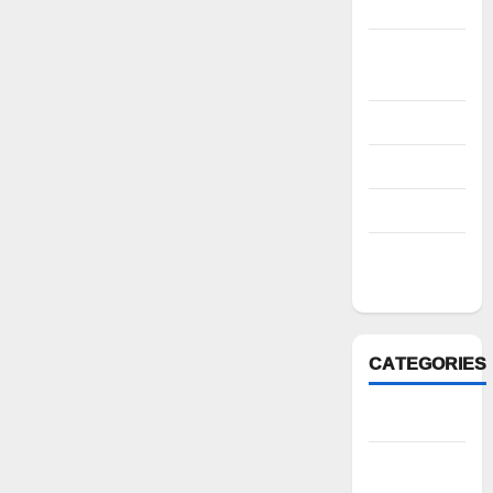
2022
October
2022
August 2022
July 2022
March 2022
February
2022
CATEGORIES
Anantapur
Andhra
Pradesh