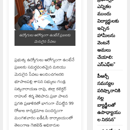
ఎన్నికల
ముందు
విద్యార్థులకు
ఇచ్చిన
ఉద్యోగులు ఆరోగ్యంగా ఉంటేనే ప్రజలకు
హామీలను
మెరుగైన సేవలు
వెంటనే
అమలు
చేయాలి:
ప్రభుత్వ ఉద్యోగులు ఆరోగ్యంగా ఉంటేనే
ఎస్ఎఫ్ఐ”
ప్రజలకు సమర్థవంతమైన మరియు
మెరుగైన సేవలు అందించగలరని
పీఆర్సీ
భూపాలపల్లి శాసన సభ్యులు గండ్ర
సమస్యల
సత్యనారాయణ రావు, జిల్లా కలెక్టర్
పరిష్కారానికి
రాహుల్ శర్మ తెలిపారు.ప్రజా పాలన
నల్ల
ప్రగతి ప్రణాళికలో భాగంగా చేపట్టిన 99
బ్యాడ్జీలతో
రోజుల కార్యక్రమాల సందర్భంగా
ఉపాధ్యాయు
మంగళవారం ఐడీఓసీ కార్యాలయంలో
ల నిరసన”
తెలంగాణ గెజిటెడ్ అధికారుల