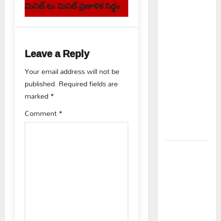
s
మినిట్ టు మినిట్ ప్రణాళిక సిద్ధం
కూటమి
t
ప్రభుత్వం
ఎన్నికల
n
ముందు
Leave a Reply
a
విద్యార్థులకు
ఇచ్చిన
Your email address will not be
v
హామీలను
published.
Required fields are
వెంటనే
marked
*
i
అమలు
Comment
*
g
చేయాలి:
ఎస్ఎఫ్ఐ”
a
పీఆర్సీ
t
సమస్యల
పరిష్కారానికి
i
నల్ల
బ్యాడ్జీలతో
o
ఉపాధ్యాయుల