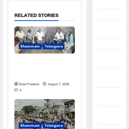
April 2026
March 2026
RELATED STORIES
February
2026
January 2026
Khammam
Telangana
December
FFS యాప్ విధానం రద్దు
2025
చేయాలి: మోరంపూడి
వెంకటేశ్వరరావు
November
2025
Divya Prasanna
August 7, 2026
0
October
2025
September
2025
Khammam
Telangana