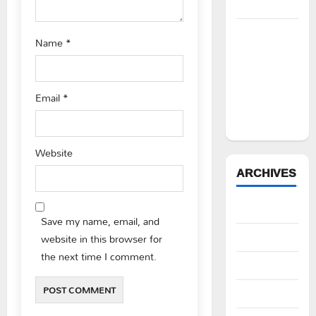
n
నిరసన”
ఆపదలో ఉన్న
Name
*
కుటుంబానికి
చేయూత
ఫౌండేషన్
Email
*
మానవతా
సహాయం
Website
ARCHIVES
August 2026
Save my name, email, and
website in this browser for
July 2026
the next time I comment.
June 2026
May 2026