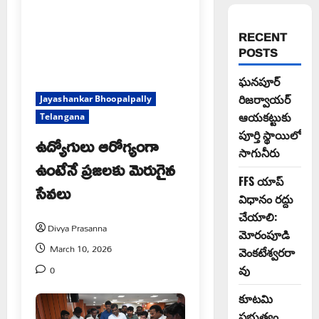
RECENT
POSTS
ఘనపూర్
రిజర్వాయర్
Jayashankar Bhoopalpally
ఆయకట్టుకు
Telangana
పూర్తి స్థాయిలో
ఉద్యోగులు ఆరోగ్యంగా
సాగునీరు
ఉంటేనే ప్రజలకు మెరుగైన
FFS యాప్
సేవలు
విధానం రద్దు
చేయాలి:
Divya Prasanna
మోరంపూడి
March 10, 2026
వెంకటేశ్వరరా
0
వు
కూటమి
ప్రభుత్వం