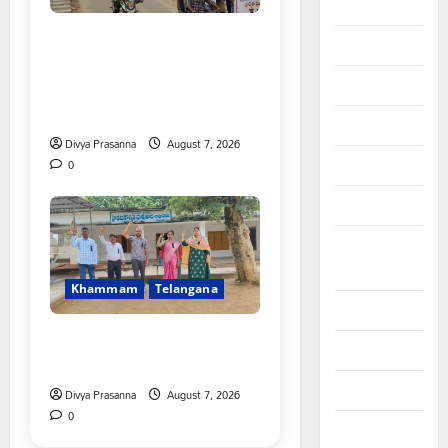
August 2025
కూటమి ప్రభుత్వం ఎన్నికల ముందు
July 2025
విద్యార్థులకు ఇచ్చిన హామీలను
June 2025
వెంటనే అమలు చేయాలి:
ఎస్ఎఫ్ఐ”
May 2025
Divya Prasanna
August 7, 2026
April 2025
0
March 2025
September
2024
Khammam
Telangana
August 2024
పీఆర్సీ సమస్యల పరిష్కారానికి నల్ల
July 2024
బ్యాడ్జీలతో ఉపాధ్యాయుల నిరసన”
June 2024
Divya Prasanna
August 7, 2026
0
May 2024