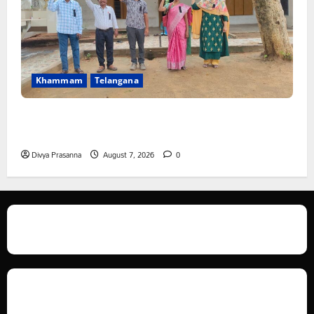
Khammam
Telangana
పీఆర్సీ సమస్యల పరిష్కారానికి నల్ల బ్యాడ్జీలతో ఉపాధ్యాయుల
నిరసన”
Divya Prasanna
August 7, 2026
0
We love WordPress and we are here to provide you with professional
looking WordPress themes so that you can take your website one step