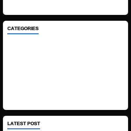
ahead. We focus on simplicity, elegant design and clean code.
CATEGORIES
Home
Sports
Politics
Technology
Fashion
Health
LATEST POST