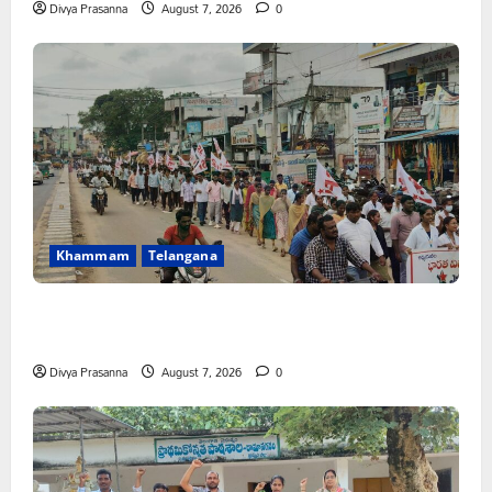
Divya Prasanna
August 7, 2026
0
Khammam
Telangana
కూటమి ప్రభుత్వం ఎన్నికల ముందు విద్యార్థులకు ఇచ్చిన హామీలను
వెంటనే అమలు చేయాలి: ఎస్ఎఫ్ఐ”
Divya Prasanna
August 7, 2026
0