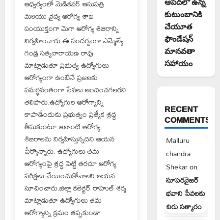
ఆపదలో ఉన్న
ఆధ్వర్యంలో మెడికవర్ ఆసుపత్రి
కుటుంబానికి
మరియు వైద్య ఆరోగ్య శాఖ
చేయూత
సంయుక్తంగా మెగా ఆరోగ్య శిబిరాన్ని
ఫౌండేషన్
నిర్వహించారు.ఈ సందర్భంగా ఎమ్మెల్యే
మానవతా
గండ్ర సత్యనారాయణ రావు
సహాయం
మాట్లాడుతూ ప్రభుత్వ ఉద్యోగులు
ఆరోగ్యంగా ఉంటేనే ప్రజలకు
సమర్థవంతంగా సేవలు అందించగలరని
తెలిపారు.ఉద్యోగుల ఆరోగ్యాన్ని
RECENT
కాపాడేందుకు ప్రభుత్వం ప్రత్యేక శ్రద్ధ
COMMENTS
తీసుకుంటూ ఇలాంటి ఆరోగ్య
శిబిరాలను నిర్వహిస్తున్నదని ఆయన
Malluru
పేర్కొన్నారు. ఉద్యోగులు తమ
chandra
ఆరోగ్యంపై శ్రద్ధ పెట్టి తరచూ ఆరోగ్య
Shekar
on
పరీక్షలు చేయించుకోవాలని ఆయన
సూపరవైజర్
సూచించారు.జిల్లా కలెక్టర్ రాహుల్ శర్మ
భవాని సేవలకు
మాట్లాడుతూ ఉద్యోగులు తమ
చిరు సత్కారం
ఆరోగ్యాన్ని క్రమం తప్పకుండా