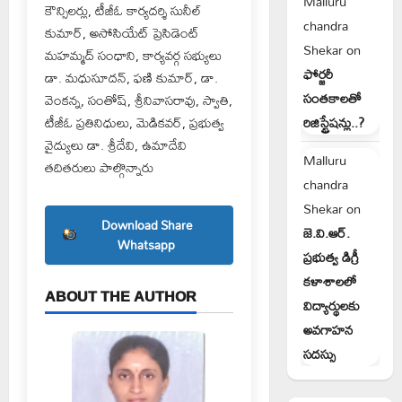
Malluru
కౌన్సిలర్లు, టీజీఓ కార్యదర్శి సునీల్
chandra
కుమార్, అసోసియేట్ ప్రెసిడెంట్
Shekar
on
మహమ్మద్ సంధాని, కార్యవర్గ సభ్యులు
ఫోర్జరీ
డా. మధుసూదన్, ఫణి కుమార్, డా.
సంతకాలతో
వెంకన్న, సంతోష్, శ్రీనివాసరావు, స్వాతి,
టీజీఓ ప్రతినిధులు, మెడికవర్, ప్రభుత్వ
రిజిస్ట్రేషన్లు..?
వైద్యులు డా. శ్రీదేవి, ఉమాదేవి
Malluru
తదితరులు పాల్గొన్నారు
chandra
Shekar
on
Download Share
జె.వి.ఆర్.
Whatsapp
ప్రభుత్వ డిగ్రీ
కళాశాలలో
ABOUT THE AUTHOR
విద్యార్థులకు
అవగాహన
సదస్సు