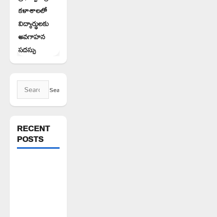
కళాశాలలో
విద్యార్థులకు
అవగాహన
సదస్సు
Search
for:
RECENT
POSTS
1500కోట్లతో
స్టేషన్
ఘనపూర్
నియోజకవర్గంలో
అభివృద్ధి