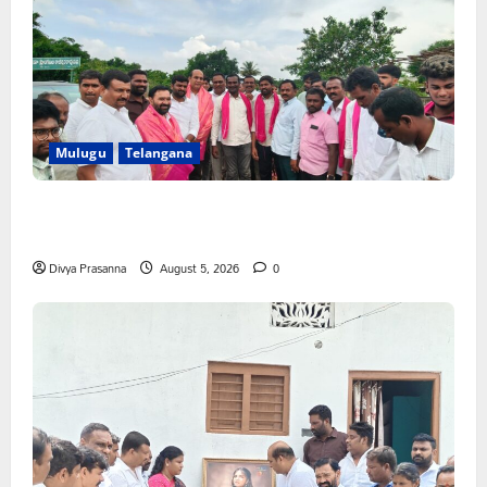
Mulugu
Telangana
వెంకటాపురంలో BRS జిల్లా అధ్యక్షులు కాకులమర్రి లక్ష్మణ్ బాబుకు
ఘన సన్మానం
Divya Prasanna
August 5, 2026
0