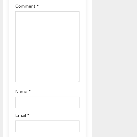
Comment
*
a
t
i
o
n
Name
*
Email
*