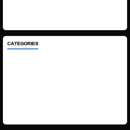
We love WordPress and we are here to provide you with professional
looking WordPress themes so that you can take your website one step
ahead. We focus on simplicity, elegant design and clean code.
CATEGORIES
Home
Sports
Politics
Technology
Fashion
Health