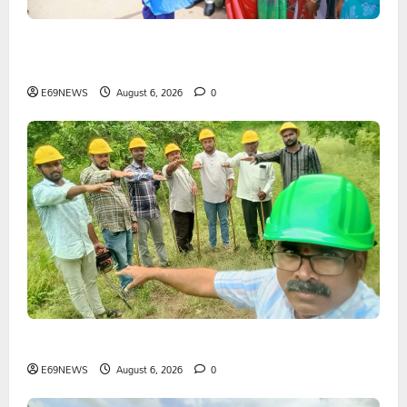
1500కోట్లతో స్టేషన్ ఘనపూర్ నియోజకవర్గంలో అభివృద్ధి
పనులు-ఎమ్మెల్యే కడియం శ్రీహరి
E69NEWS
August 6, 2026
0
భద్రతే ప్రథమ ప్రాధాన్యం
E69NEWS
August 6, 2026
0