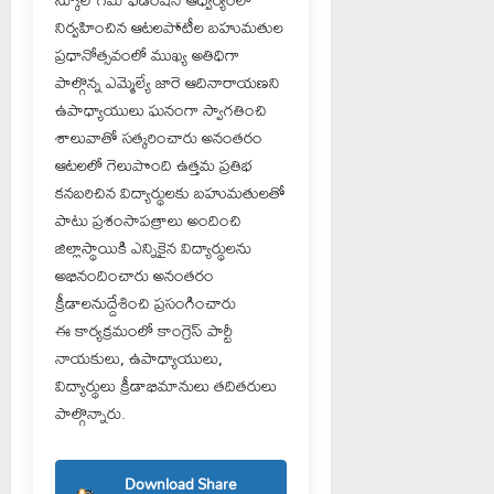
నిర్వహించిన ఆటలపోటీల బహుమతుల
ప్రధానోత్సవంలో ముఖ్య అతిధిగా
పాల్గొన్న ఎమ్మెల్యే జారె ఆదినారాయణని
ఉపాధ్యాయులు ఘనంగా స్వాగతించి
శాలువాతో సత్కరించారు అనంతరం
ఆటలలో గెలుపొంది ఉత్తమ ప్రతిభ
కనబరిచిన విద్యార్థులకు బహుమతులతో
పాటు ప్రశంసాపత్రాలు అందించి
జిల్లాస్థాయికి ఎన్నికైన విద్యార్థులను
అభినందించారు అనంతరం
క్రీడాలనుద్దేశించి ప్రసంగించారు
ఈ కార్యక్రమంలో కాంగ్రెస్ పార్టీ
నాయకులు, ఉపాధ్యాయులు,
విద్యార్థులు క్రీడాభిమానులు తదితరులు
పాల్గొన్నారు.
Download Share