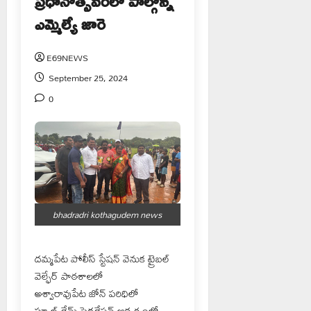
ప్రధానోత్సవంలో పాల్గొన్న
ఎమ్మెల్యే జారె
E69NEWS
September 25, 2024
0
bhadradri kothagudem news
దమ్మపేట పోలీస్ స్టేషన్ వెనుక ట్రైబల్
వెల్ఫేర్ పాఠశాలలో
అశ్వారావుపేట జోన్ పరిధిలో
స్కూల్ గేమ్ ఫెడరేషన్ ఆధ్వర్యంలో