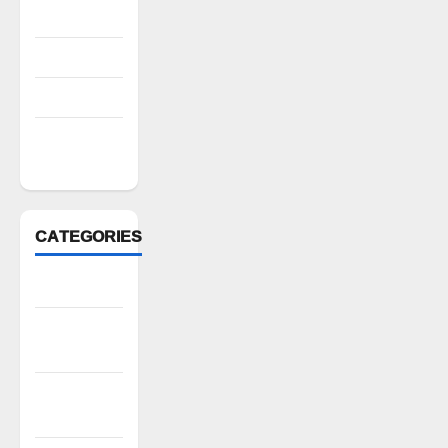
August 2022
July 2022
March 2022
February
2022
CATEGORIES
Anantapur
Andhra
Pradesh
Bhadradri
Kothagudem