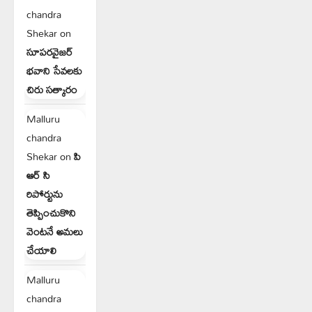
chandra
Shekar
on
సూపరవైజర్
భవాని సేవలకు
చిరు సత్కారం
Malluru
chandra
Shekar
on
పి
ఆర్ సి
రిపోర్టును
తెప్పించుకొని
వెంటనే అమలు
చేయాలి
Malluru
chandra