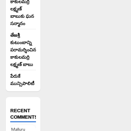
కాకులమర్రి
లక్ష్మణ్
బాబుకు ఘన
సన్మానం
తేజశ్రీ
కుటుంబాన్ని
పరామర్శించిన
కాకులమర్రి
లక్ష్మణ్ బాబు
పేరుకే
మున్సిపాలిటీ
RECENT
COMMENTS
Malluru