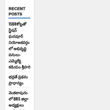
RECENT
POSTS
1500కోట్లతో
స్టేషన్
ఘనపూర్
నియోజకవర్గం
లో అభివృద్ధి
పనులు-
ఎమ్మెల్యే
కడియం శ్రీహరి
భద్రతే ప్రథమ
ప్రాధాన్యం
వెంకటాపురం
లో BRS జిల్లా
అధ్యక్షులు