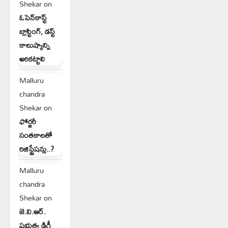
Shekar
on
ఓపెన్‌కాస్ట్
బ్లాస్టింగ్, డస్ట్
కాలుష్యాన్ని
అరికట్టాలి
Malluru
chandra
Shekar
on
ఫోర్జరీ
సంతకాలతో
రిజిస్ట్రేషన్లు..?
Malluru
chandra
Shekar
on
జె.వి.ఆర్.
ప్రభుత్వ డిగ్రీ