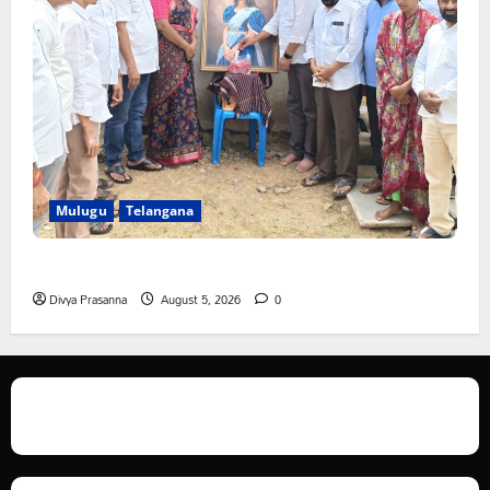
Mulugu
Telangana
తేజశ్రీ కుటుంబాన్ని పరామర్శించిన కాకులమర్రి లక్ష్మణ్ బాబు
Divya Prasanna
August 5, 2026
0