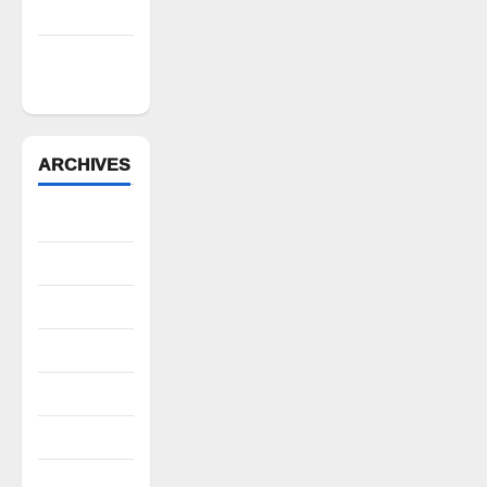
లక్ష్మణ్ బాబు
పేరుకే
మున్సిపాలిటీ
ARCHIVES
August 2026
July 2026
June 2026
May 2026
April 2026
March 2026
February