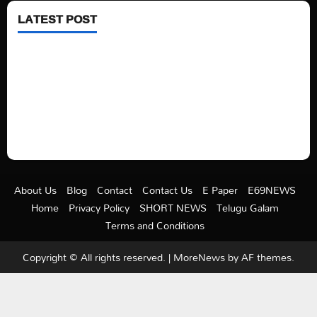
LATEST POST
See latest Trump and Biden polling of America
Electric trains in Ukrainian cities
A volcano is erupting again in Japan
A healthy diet is always better than dieting.
About Us
Blog
Contact
Contact Us
E Paper
E69NEWS
Home
Privacy Policy
SHORT NEWS
Telugu Galam
Terms and Conditions
Copyright © All rights reserved.
|
MoreNews
by AF themes.