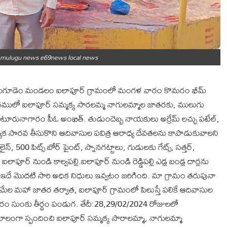
s mulugu news e69news local news
నాయిగూడెం మండలం ఐలాపూర్ గ్రామంలో మంగళ వారం కొమరం భీమ్
్సరములో ఐలాపూర్ సమ్మక్క సారలమ్మ నాగులమ్మాల జాతరకు, ములుగు
డీఏ ఏటూరునాగారం పీఓ అంఖిత్. తుడుందెబ్బ నాయకులు అర్రేమ్ లచ్చు పటేల్,
రత్యేక సొరవ తీసుకొని ఆదివాసుల పవిత్ర ఆరాధ్య దేవతలను కాపాడుకువాలని
500 పిట్స్ బోర్ పైంట్, స్నానగట్టాలు, గుడులకు గేట్స్, సత్తర్,
పూర్ నుండి కాల్వపల్లి.ఐలాపూర్ నుండి రెడ్డిపల్లి ఎడ్ల బండ్ల దార్లను
దే మొదటి సారి అధిక నిధులు ఇవ్వటం జరిగింది. మా గ్రామం తరుపునా
మేల మహా జాతర తర్వాత, ఐలాపూర్ గ్రామంలో పిలుస్తే పలికే ఆదివాసుల
వారం సుంకు తీర్థం పండుగ. తేదీ:28,29/02/2024 రోజులలో
ుకూలంగా స్పందించి ఐలాపూర్ సమ్మక్క సారాలమ్మా, నాగులమ్మా