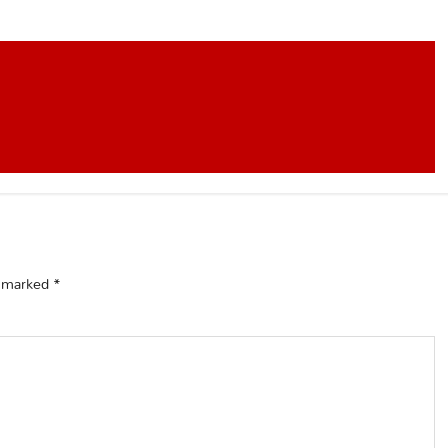
e marked
*