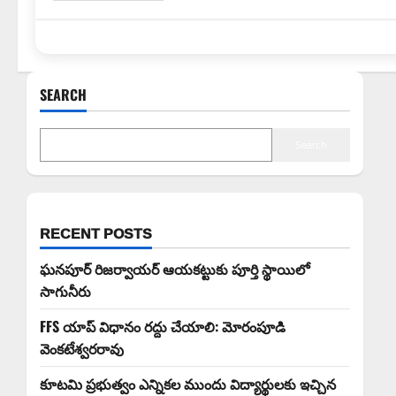
SEARCH
Search
RECENT POSTS
ఘనపూర్ రిజర్వాయర్ ఆయకట్టుకు పూర్తి స్థాయిలో
సాగునీరు
FFS యాప్ విధానం రద్దు చేయాలి: మోరంపూడి
వెంకటేశ్వరరావు
కూటమి ప్రభుత్వం ఎన్నికల ముందు విద్యార్థులకు ఇచ్చిన