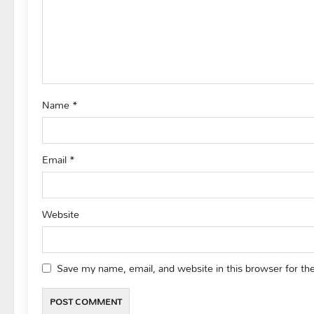
a
t
i
o
Name
*
n
Email
*
Website
Save my name, email, and website in this browser for th