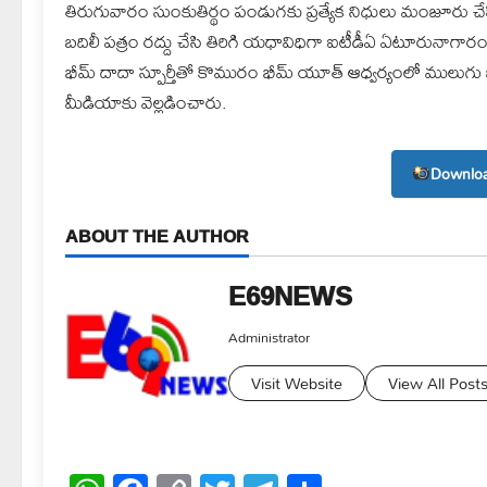
తిరుగువారం సుంకుతిర్థం పండుగకు ప్రత్యేక నిధులు మంజూరు చ
బదిలీ పత్రం రద్దు చేసి తిరిగి యధావిధిగా ఐటీడీఏ ఏటూరునాగార
భీమ్ దాదా స్పూర్తీతో కొమురం భీమ్ యూత్ ఆధ్వర్యంలో ములుగు జిల్
మీడియాకు వెల్లడించారు.
Downloa
ABOUT THE AUTHOR
E69NEWS
Administrator
Visit Website
View All Post