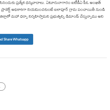
ేసినందుకు ప్రత్యేక ధన్యవాదాలు. ఏటూరునాగారం ఐటీడీఏ పీఓ అంఖిత్
ం ప్రాజెక్ట్ అధికారిగా నియమించకుంటే ఐలాపూర్ గ్రామ పంచాయితీ నుండి
లాలో మహా ధర్నా నిర్వహిస్తామని ప్రభుత్వన్ని డిమాండ్ చేస్తున్నాము అని
d Share Whatsapp
s