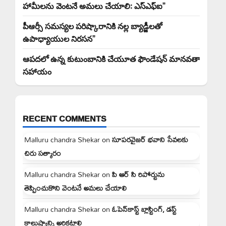
హామీలను వెంటనే అమలు చేయాలి: ఎస్ఎఫ్ఐ”
పీఆర్సీ సమస్యల పరిష్కారానికి నల్ల బ్యాడ్జీలతో
ఉపాధ్యాయుల నిరసన”
ఆపదలో ఉన్న కుటుంబానికి చేయూత ఫౌండేషన్ మానవతా
సహాయం
RECENT COMMENTS
Malluru chandra Shekar
on
సూపరవైజర్ భవాని సేవలకు
చిరు సత్కారం
Malluru chandra Shekar
on
పి ఆర్ సి రిపోర్టును
తెప్పించుకొని వెంటనే అమలు చేయాలి
Malluru chandra Shekar
on
ఓపెన్‌కాస్ట్ బ్లాస్టింగ్, డస్ట్
కాలుష్యాన్ని అరికట్టాలి