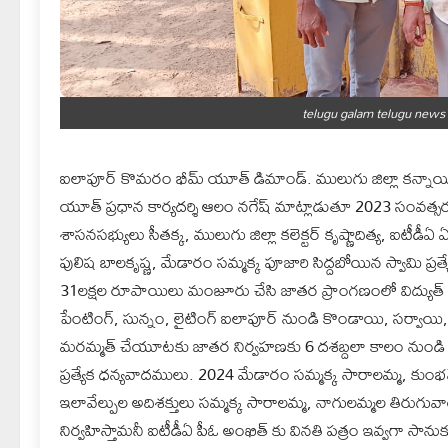
telugu galam telugu new
ఐలాపూర్ కొమరం భీమ్ యూత్ డిమాండ్. ములుగు జిల్లా కన్
యూత్ ప్రధాన కార్యదర్శి ఆలం నగేష్ మాట్లాడుతూ 2023 సంవత
శాసనసభ్యులు సీతక్క, ములుగు జిల్లా కలెక్టర్ కృష్ణాదిత్య, ఐటీ
పులిష బాలకృష్ణ, మేడారం సమ్మక్క పూజారి సిద్దబోయిన స్వామి ప్
31లక్షల రూపాయిలు మంజూరు చేసి జాతర ప్రాంగణంలో విద్యుత్ లైన్, 
పేంటింగ్, సున్నం, లైటింగ్ ఐలాపూర్ నుండి కొండాయి, సర్వాయి, ఐలా
మరమ్మత్ చేయూటకు జాతర నిర్వహణకు 6 దశబ్దలా కాలం నుండి ఇ
ప్రత్యేక ధన్యవాదములు. 2024 మేడారం సమ్మక్క సారాలమ్మ, కుంభ
ఇలావేల్పుల అదిశక్తులు సమ్మక్క సారాలమ్మ, నాగులమ్మల తిరుగు
నిర్వహిస్తామనీ ఐటీడీఏ పీఓ అంఖిత్ కు వినతి పత్రం ఇవ్వగా సాన