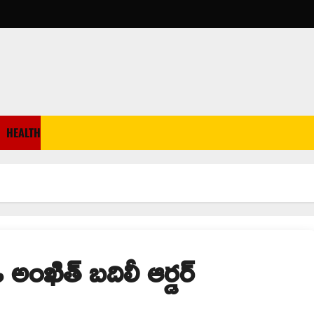
HEALTH
ంఖిత్ బదిలీ ఆర్డర్