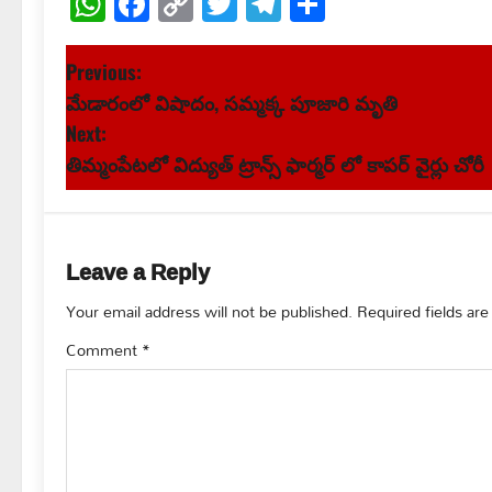
WhatsApp
Facebook
Copy
Twitter
Telegram
Share
Link
P
Previous:
మేడారంలో విషాదం, సమ్మక్క పూజారి మృతి
o
Next:
s
తిమ్మంపేటలో విద్యుత్ ట్రాన్స్ ఫార్మర్ లో కాపర్ వైర్లు చోరీ
t
n
Leave a Reply
a
Your email address will not be published.
Required fields ar
v
Comment
*
i
g