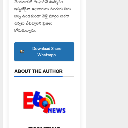
చెందడానికి ఈ ఘటనే నిదర్శనం.
ఇప్పటికైనా అధికారులు మురుగు నీరు
నిల్వ ఉండకుండా వెళ్లే మార్గం దిశగా
చర్యలు చేపట్టాలని ప్రజలు
కోరుతున్నారు.
Download Share
Whatsapp
ABOUT THE AUTHOR