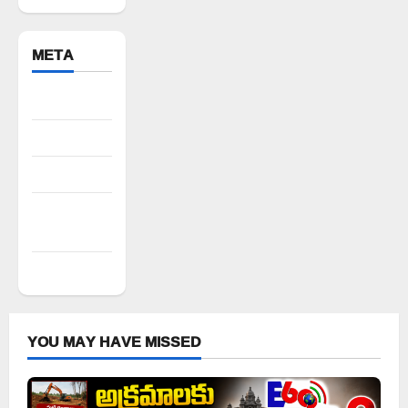
META
Register
Log in
Entries feed
Comments
feed
WordPress.org
YOU MAY HAVE MISSED