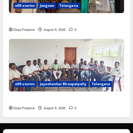
e69-stories
Jangoan
Telangana
స్వామివారికి మిశ్రమ వెండి కిరీటం
Divya Prasanna
August 9, 2026
0
e69-stories
Jayashankar Bhoopalpally
Telangana
విలేకరులపై అనుచిత వ్యాఖ్యలు చేసిన మార్కెట్ కమిటీ చైర్మన్‌
Divya Prasanna
August 9, 2026
0