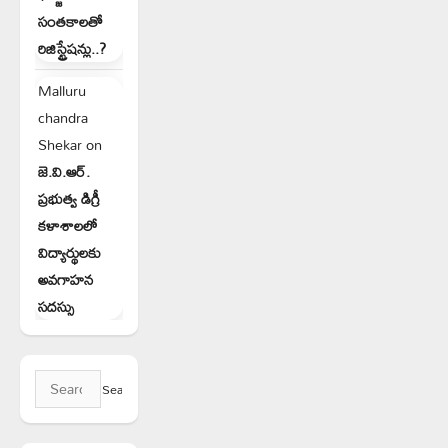
సంతకాలతో
రిజిస్ట్రేషన్లు..?
Malluru
chandra
Shekar
on
జె.వి.ఆర్.
ప్రభుత్వ డిగ్రీ
కళాశాలలో
విద్యార్థులకు
అవగాహన
సదస్సు
Search
for: