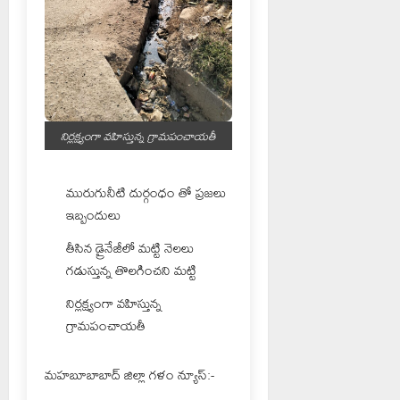
నిర్లక్ష్యంగా వహిస్తున్న గ్రామపంచాయతీ
మురుగునీటి దుర్గంధం తో ప్రజలు
ఇబ్బందులు
తీసిన డ్రైనేజీలో మట్టి నెలలు
గడుస్తున్న తొలగించని మట్టి
నిర్లక్ష్యంగా వహిస్తున్న
గ్రామపంచాయతీ
మహబూబాబాద్ జిల్లా గళం న్యూస్:-