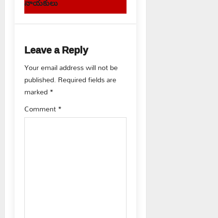
n
నాయకులు
a
v
Leave a Reply
i
Your email address will not be
g
published.
Required fields are
marked
*
a
Comment
*
t
i
o
n