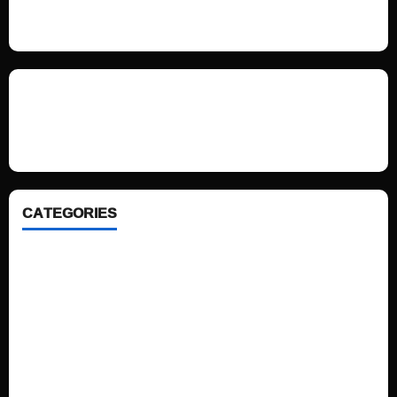
We love WordPress and we are here to provide you with professional
looking WordPress themes so that you can take your website one step
ahead. We focus on simplicity, elegant design and clean code.
CATEGORIES
Home
Sports
Politics
Technology