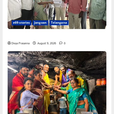
e69-stories
Jangoan
Telangana
చేయూత పెన్షన్ దరఖాస్తు కేంద్రం ప్రారంభం
Divya Prasanna
August 9, 2026
0