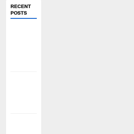
RECENT
POSTS
అక్రమాలకు
అడ్డుకట్ట
ఎప్పుడు..?
ప్రభుత్వం
ఉన్నది
ఎందుకు..?
చేయూత
పెన్షన్
దరఖాస్తు
కేంద్రం
ప్రారంభం
స్వామివారికి
మిశ్రమ వెండి