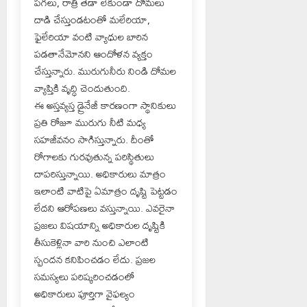
పగలు, రాత్రి తేడా లేకుండా దోమలు
దాడి చేస్తుండటంతో మలేరియా,
ఫైలేరియా వంటి వ్యాధుల బారిన
పడతానేమోనని ఆందోళన వ్యక్తం
చేస్తున్నారు. మురుగునీరు నిండి దోమల
వ్యాప్తికి వృద్ధి చెందుతుంది.
ఈ అస్తవ్యస్త డ్రైనేజీ కారణంగా స్థానికులు
ప్రతి రోజూ మురుగు నీటి మధ్య
సహజీవనం సాగిస్తున్నారు. దీంతో
రోగాలకు గురవుతున్న పరిస్థితులు
దాపరిస్తున్నాయి. అధికారులు మాత్రం
ఇలాంటి వాటిపై ఏమాత్రం దృష్టి పెట్టడం
లేదని ఆరోపణలు వస్తున్నాయి. ఎవరైనా
ప్రజలు విషయాన్ని అధికారుల దృష్టికి
తీసుకెళ్లినా వారి నుంచి ఎలాంటి
స్పందన కనిపించడం లేదు. ప్రజల
సమస్యలు పరిష్కరించడంలో
అధికారులు పూర్తిగా వైఫల్యం