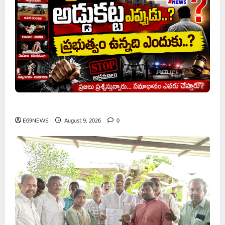
అక్రమాలకు అడ్డుకట్ట ఎప్పుడు..? ప్రభుత్వం ఉన్నది ఎందుకు..?
E69NEWS
August 9, 2026
0