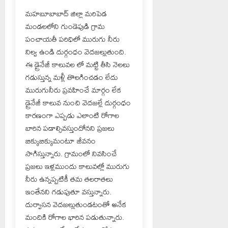
మహబూబాబాద్ జిల్లా మరిపెడ
మండలలోని గుండెపుడి గ్రామ
పంచాయతీ పరిధిలో మురుగు నీరు
నిల్వ ఉండి దుర్గంధం వెదజల్లుతుంది.
ఈ డ్రైనేజీ కాలువల లో మట్టి తీసి నెలలు
గడుస్తున్న మళ్లీ తొలగించడం లేదు
మురుగునీరు ప్రవహించే మార్గం లేక
డ్రైనేజీ కాలువ నుంచి వెదజల్లే దుర్గంధం
కారణంగా ఎప్పడు ఎలాంటి రోగాల
బారిన పడాల్సివస్తుందోనని ప్రజలు
బిక్కుబిక్కుమంటూ జీవనం
సాగిస్తున్నారు. గ్రామంలో నివసించే
ప్రజలు ఇళ్లముందు కాలువల్లో మురుగు
నీరు ఉన్నప్పటికీ తమ తలరాతలు
ఇంతేనని గడుపుతూ వస్తున్నారు.
దుర్వాసన వెదజల్లుతుండటంతో అనేక
మందికి రోగాల భారిన పడుతున్నారు.