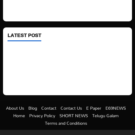
Fashion
Health
LATEST POST
See latest Trump and Biden polling of America
Electric trains in Ukrainian cities
A volcano is erupting again in Japan
A healthy diet is always better than dieting.
About Us
Blog
Contact
Contact Us
E Paper
E69NEWS
Home
Privacy Policy
SHORT NEWS
Telugu Galam
Terms and Conditions