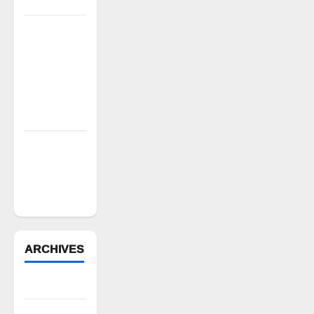
కిరీటం
విలేకరులపై
అనుచిత
వ్యాఖ్యలు
చేసిన
మార్కెట్
కమిటీ చైర్మన్‌
న్యాయస్థానం
ఆదేశాల
అమలులో
జాప్యం
ARCHIVES
August 2026
July 2026