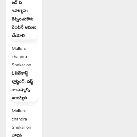
ఆర్ సి
రిపోర్టును
తెప్పించుకొని
వెంటనే అమలు
చేయాలి
Malluru
chandra
Shekar
on
ఓపెన్‌కాస్ట్
బ్లాస్టింగ్, డస్ట్
కాలుష్యాన్ని
అరికట్టాలి
Malluru
chandra
Shekar
on
ఫోర్జరీ