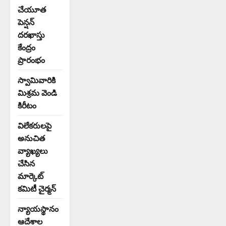
చేయూత
పెన్షన్
దరఖాస్తు
కేంద్రం
ప్రారంభం
స్వామివారికి
మిశ్రమ వెండి
కిరీటం
విలేకరులపై
అనుచిత
వ్యాఖ్యలు
చేసిన
మార్కెట్
కమిటీ చైర్మన్‌
న్యాయస్థానం
ఆదేశాల