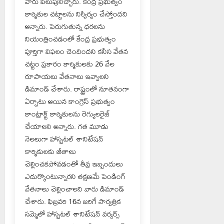
వారు పిలుపునిచ్చారు. కేంద్ర ప్రభుత్వం
కార్మికుల చట్టాలను నిర్వీర్యం చేస్తోందని
అన్నారు. పెరుగుతున్న ధరలను
నియంత్రించడంలో కేంద్ర ప్రభుత్వం
పూర్తిగా విఫలం చెందిందని కనీస వేతన
చట్టం ప్రకారం కార్మికులకు 26 వేల
రూపాయలు వేతనాలు ఇవ్వాలని
డిమాండ్ చేశారు. రాష్ట్రంలో నూతనంగా
ఏర్పాటు అయిన కాంగ్రెస్ ప్రభుత్వం
కాంట్రాక్ట్ కార్మికులను రెగ్యులరైజ్
చేయాలని అన్నారు. గత మూడు
నెలలుగా హాస్పటల్ శానిటేషన్
కార్మికులకు జీతాలు
చెల్లించకపోవడంతో తీవ్ర ఇబ్బందులు
ఎదుర్కొంటున్నారని తక్షణమే పెండింగ్
వేతనాలు చెల్లించాలని వారు డిమాండ్
చేశారు. ఫిబ్రవరి 16న జరిగే సార్వత్రిక
సమ్మెలో హాస్పటల్ శానిటేషన్ వర్కర్స్