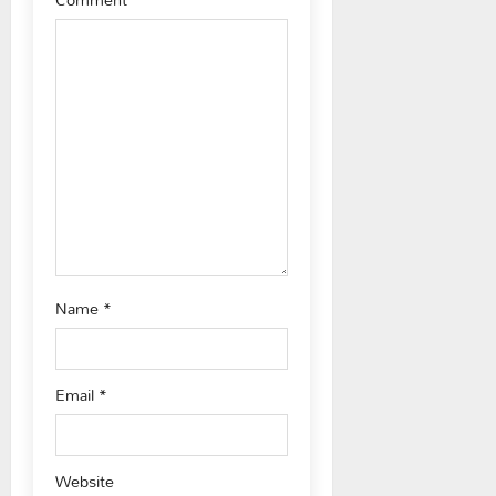
i
o
n
Name
*
Email
*
Website