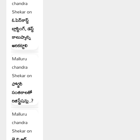
chandra
Shekar
on
ఓపెన్‌కాస్ట్
బ్లాస్టింగ్, డస్ట్
కాలుష్యాన్ని
అరికట్టాలి
Malluru
chandra
Shekar
on
ఫోర్జరీ
సంతకాలతో
రిజిస్ట్రేషన్లు..?
Malluru
chandra
Shekar
on
జె.వి.ఆర్.