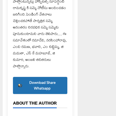
పాల్గొంటున్నట్లు హాస్పిటల్స్ సూపర్డెంట్
రామకృష్ణ కి సమ్మె నోటీసు అందించడం
జరిగింది.పెండింగ్ వేతనాలు
చెల్లించకపోతే సార్వత్రిక సమ్మె
అనంతరం నిరవధిక సమ్మె సమ్మెకు
పూనుకుంటామని వారు తెలిపారు… ఈ
సమావేశంలో రమాదేవి, నరసింహారావు,
ఎంవి రమణ, భవాని, ఎం చిట్టెమ్మ, జి
మమతా, ఎస్ కే మహబూబ్, జి
కుమారి, అంజలి తదితరులు
పాల్గొన్నారు.
Download Share
Whatsapp
ABOUT THE AUTHOR