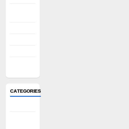
October
2022
August 2022
July 2022
March 2022
February
2022
CATEGORIES
Anantapur
Andhra
Pradesh