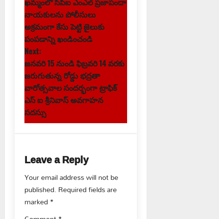
ఖమ్మంలో సిపిఐ ఎంఎల్ ప్రజాపందా
o
నాయకులను పోలీసులు
s
అక్రమంగా కేసు పెట్టి జైలుకు
పంపడాన్ని ఖండించండి
t
Next:
జనవరి 15 నుండి ఫిబ్రవరి 14 వరకు
n
జరుగుతున్న రోడ్డు భద్రతా
వారోత్సవాల సందర్భంగా ట్రాఫిక్
a
ఎస్ ఐ శ్రీనివాస్ అవగాహన
v
సదస్సు
i
g
Leave a Reply
a
Your email address will not be
published.
Required fields are
t
marked
*
Comment
*