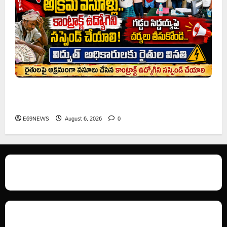
రైతుల నుంచి అక్రమ వసూళ్లు.. కాంట్రాక్ట్ ఉద్యోగిని సస్పెండ్
చేయాలని సీపీఎం డిమాండ్
E69NEWS
August 6, 2026
0
We love WordPress and we are here to provide you with professional
looking WordPress themes so that you can take your website one step