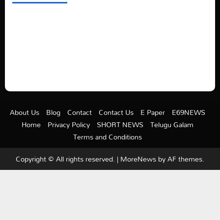
See latest Trump and Biden polling of America
Electric trains in Ukrainian cities
A volcano is erupting again in Japan
A healthy diet is always better than dieting.
About Us
Blog
Contact
Contact Us
E Paper
E69NEWS
Home
Privacy Policy
SHORT NEWS
Telugu Galam
Terms and Conditions
Copyright © All rights reserved.
|
MoreNews
by AF themes.