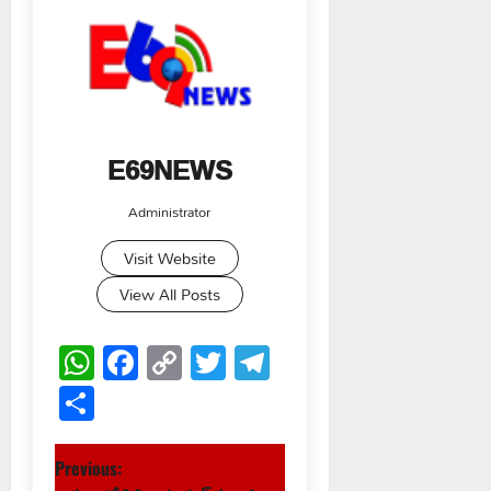
E69NEWS
Administrator
Visit Website
View All Posts
WhatsApp
Facebook
Copy
Twitter
Telegram
Link
Share
P
Previous: