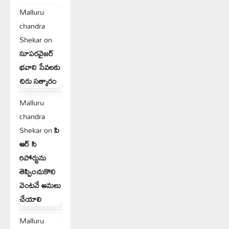
Malluru
chandra
Shekar
on
సూపరవైజర్
భవాని సేవలకు
చిరు సత్కారం
Malluru
chandra
Shekar
on
పి
ఆర్ సి
రిపోర్టును
తెప్పించుకొని
వెంటనే అమలు
చేయాలి
Malluru