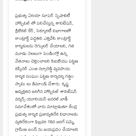
ప్రభుత్వ ఏరియా సూపర్ స్పెషాలిటీ
హాస్పిటల్ లో పనిచేస్తున్న శానిటేషన్,
క్రిటికల్ కేర్, సెక్యూరిటీ విభాగాలలో
కాంట్రాక్ట్ పద్ధతిని ఎత్తివేసి కాంట్రాక్ట్
కార్మికులను రెగ్యులర్ చేయాలని, గత
మూడు నెలలుగా పెండింగ్లో ఉన్న
వేతనాలు చెల్లించాలని సిఐటియు పట్టణ
కన్వీనర్ ఎంబి నర్సారెడ్డి వ్యవసాయ
కార్మిక సంఘం పట్టణ కార్యదర్శి గడ్డం
స్వామి లు డిమాండ్ చేశారు. కృష్ణ
అధ్యక్షతన జరిగిన హాస్పిటల్ శానిటేషన్
వర్కర్స్ యూనియన్ జనరల్ బాడీ
సమావేశంలో వారు మాట్లాడుతూ కేంద్ర
ప్రభుత్వ కార్మిక ప్రజావ్యతిరేక విధానాలకు
వ్యతిరేకంగా ఫిబ్రవరి 16న జరిగే సమ్మె,
గ్రామీణ బంద్ ను జయప్రదం చేయాలని