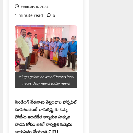
February 6, 2024
0
1 minute read
telugu galam news e69news local
news daily news today news
పెండింగ్ వేతనాలు చెల్లించాలి హాస్పటల్
సూపరిండెంట్ రామకృష్ణ కు సమ్మె
నోటీసు అందజేత కార్మికుల హక్కుల
సాధన కోసం జరిగే సార్వత్రిక సమ్మెను
జయప్రదం చేయండి-CITU