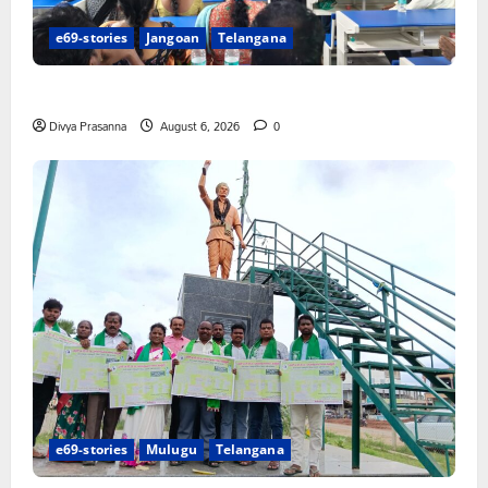
e69-stories
Jangoan
Telangana
పిఆర్ టియు మండల అధ్యక్షులుగా గీరెడ్డి ప్రమోద్ రెడ్డి
Divya Prasanna
August 6, 2026
0
e69-stories
Mulugu
Telangana