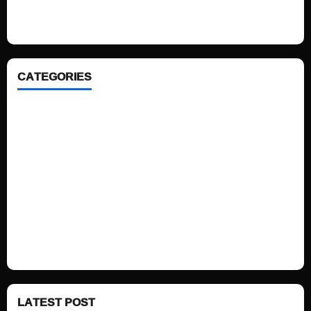
ahead. We focus on simplicity, elegant design and clean code.
CATEGORIES
Home
Sports
Politics
Technology
Fashion
Health
LATEST POST