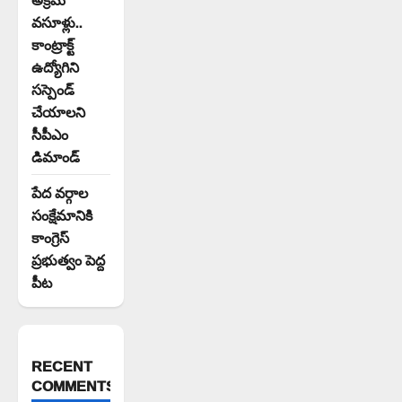
వసూళ్లు..
కాంట్రాక్ట్
ఉద్యోగిని
సస్పెండ్
చేయాలని
సీపీఎం
డిమాండ్
పేద వర్గాల
సంక్షేమానికి
కాంగ్రెస్
ప్రభుత్వం పెద్ద
పీట
RECENT
COMMENTS