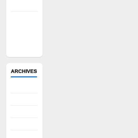
డిమాండ్
పేద వర్గాల
సంక్షేమానికి
కాంగ్రెస్
ప్రభుత్వం పెద్ద
పీట
ARCHIVES
August 2026
July 2026
June 2026
May 2026
April 2026