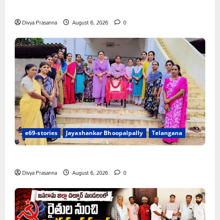
చలో ఐటీడీఏ ఏటూరునాగారం ముట్టడికి శంఖారావం
Divya Prasanna
August 6, 2026
0
e69-stories
Jayashankar Bhoopalpally
Telangana
ప్రొఫెసర్ జయశంకర్ కు ఘన నివాళి
Divya Prasanna
August 6, 2026
0