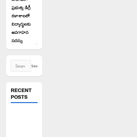
ప్రభుత్వ డిగ్రీ
కళాశాలలో
విద్యార్థులకు
అవగాహన
సదస్సు
Search
for:
RECENT
POSTS
పిఆర్ టియు
మండల
అధ్యక్షులుగా
గీరెడ్డి ప్రమోద్