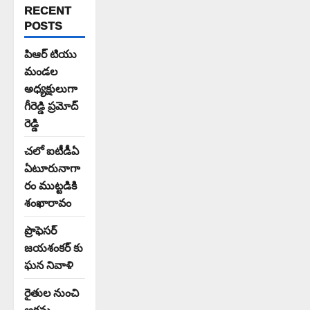
RECENT
POSTS
పిఆర్ టియు
మండల
అధ్యక్షులుగా
గీరెడ్డి ప్రమోద్
రెడ్డి
చలో ఐటీడీఏ
ఏటూరునాగా
రం ముట్టడికి
శంఖారావం
ప్రొఫెసర్
జయశంకర్ కు
ఘన నివాళి
రైతుల నుంచి
అక్రమ