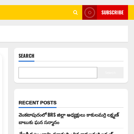
SUBSCRIBE
SEARCH
Search
RECENT POSTS
వెంకటాపురంలో BRS జిల్లా అధ్యక్షులు కాకులమర్రి లక్ష్మణ్
బాబుకు ఘన సన్మానం