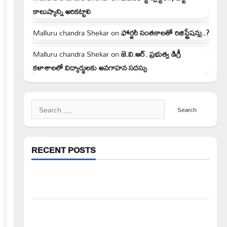
కాలుష్యాన్ని అరికట్టాలి
Malluru chandra Shekar
on
ఫోర్జరీ సంతకాలతో రిజిస్ట్రేషన్లు..?
Malluru chandra Shekar
on
జె.వి.ఆర్. ప్రభుత్వ డిగ్రీ
కళాశాలలో విద్యార్థులకు అవగాహన సదస్సు
Search
for:
RECENT POSTS
వెంకటాపురంలో BRS జిల్లా అధ్యక్షులు కాకులమర్రి లక్ష్మణ్
బాబుకు ఘన సన్మానం
తేజశ్రీ కుటుంబాన్ని పరామర్శించిన కాకులమర్రి లక్ష్మణ్
బాబు