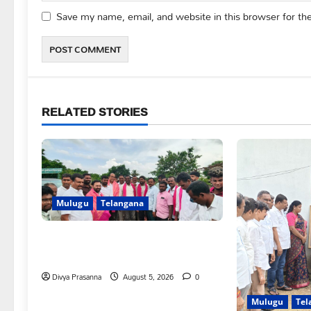
Save my name, email, and website in this browser for th
RELATED STORIES
Mulugu
Telangana
వెంకటాపురంలో BRS జిల్లా అధ్యక్షులు
కాకులమర్రి లక్ష్మణ్ బాబుకు ఘన సన్మానం
Divya Prasanna
August 5, 2026
0
Mulugu
Tel