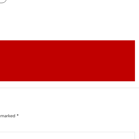
e marked
*