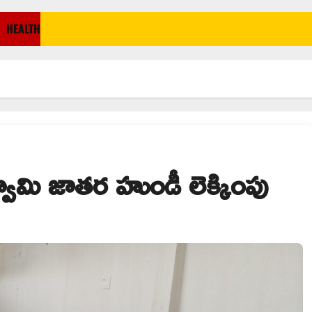
HEALTH
్వామి జాతర హుండీ లెక్కింపు