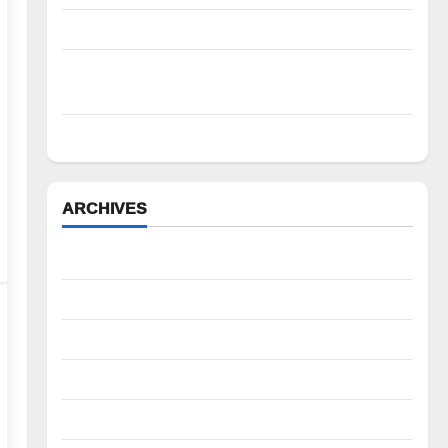
పేరుకే మున్సిపాలిటీ
రంగాపురం గ్రామ గౌడ సంఘం అధ్యక్షునిగ గిరిగాని వీరభద్రం
గౌడ్
రేషన్ బియ్యం అక్రమ రవాణా భగ్నం.. లారీ స్వాధీనం”
ARCHIVES
August 2026
July 2026
June 2026
May 2026
April 2026