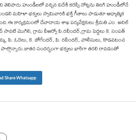
ెలిపారు.హుండీలలో వచ్చిన విదేశీ కరెన్సీ నోట్లను తిరిగి హుండీలోనే
ి మహిళా భక్తులు స్వామివారికి భక్తి గీతాలు పాడుతూ ఆధ్యాత్మిక
ంది.ఈ కార్యక్రమంలో దేవాదాయ శాఖ పర్యవేక్షకులు శ్రీమతి ఎం. అనిల్
వటి మొగిలి, గ్రామ వీఆర్వో పి.రవీందర్,గ్రామ పెద్దలు కె. సంపత్
మయ్య, పి. ఓదెలు, కె. జోగేందర్, పి. రవీందర్, పోలీసులు, కొడవటంచ
ాల్గొన్నారు.జాతర సందర్భంగా భక్తులు భారీగా తరలి రావడంతో
d Share Whatsapp
s