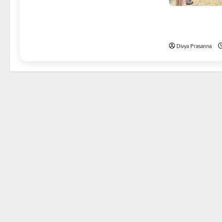
తేజశ్రీ కుటుంబాన్
కాకులమర్రి లక్ష్మణ
Divya Prasanna