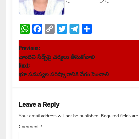
WhatsApp
Facebook
Copy
Twitter
Telegram
Share
Link
P
Previous:
చాందిని సీడ్స్‌పై చర్యలు తీసుకోవాలి
o
Next:
s
భూ సమస్యల పరిష్కారానికి వేగం పెంచాలి
t
n
Leave a Reply
a
Your email address will not be published.
Required fields ar
v
Comment
*