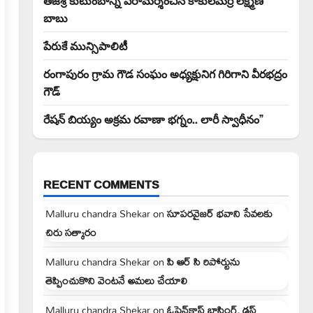
తేజశ్రీ కుటుంబాన్ని పరామర్శించిన కాకులమర్రి లక్ష్మణ్
బాబు
పేరుకే మున్సిపాలిటీ
రంగాపురం గ్రామ గౌడ సంఘం అధ్యక్షునిగ గిరిగాని వీరభద్రం
గౌడ్
రేషన్ బియ్యం అక్రమ రవాణా భగ్నం.. లారీ స్వాధీనం”
RECENT COMMENTS
Malluru chandra Shekar
on
సూపరవైజర్ భవాని సేవలకు
చిరు సత్కారం
Malluru chandra Shekar
on
పి ఆర్ సి రిపోర్టును
తెప్పించుకొని వెంటనే అమలు చేయాలి
Malluru chandra Shekar
on
ఓపెన్‌కాస్ట్ బ్లాస్టింగ్, డస్ట్