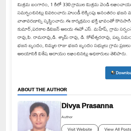
మిశ్రమ బంగారం, 1 కిలో 330 గ్రాముల మిశ్రమ వెండి లభించాయని త
సమర్పించినట్లు వివరించారు.హుండీ లెక్కింపు అనంతరం భజన మండల
వాతావరణాన్ని సృష్టించారు.ఈ కార్యక్రమం భక్తి భావంతో కొనసాగి
కుమార్,పరకాల డివిజన్ ఆలయ ఈవో ఎస్. మహేష్, గ్రామ సర్పంచ్ సా
రావు,పి. రామరావు,డి. శ్యామ్ రావు, డి. కోటేశ్వరరావు, పబ్బ స
భజన బృందం, నిమ్మల రాజు భజన బృందం సభ్యులు గ్రామ ప్రజలు ప
ఆలయానికి విశేష ఆదాయం లభించినట్లు అధికారులు తెలిపారు.
Downloa
ABOUT THE AUTHOR
Divya Prasanna
Author
Visit Website
View All Post