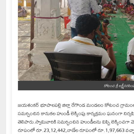
కోటంచ శ్రీ లక్ష్మీనరస
జయశంకర్ భూపాలపల్లి జిల్లా రేగొండ మండలం కోటంచ గ్రామంలోని శ
సమర్పించిన కానుకల హుండీ లెక్కింపు కార్యక్రమం ఘనంగా నిర్
తెలిపారు.స్వామివారికి సమర్పించిన హుండీలను విప్పి లెక్కించ
రూపంలో రూ.23,12,442,నాణేల రూపంలో రూ.1,97,663 వచ్చాయని