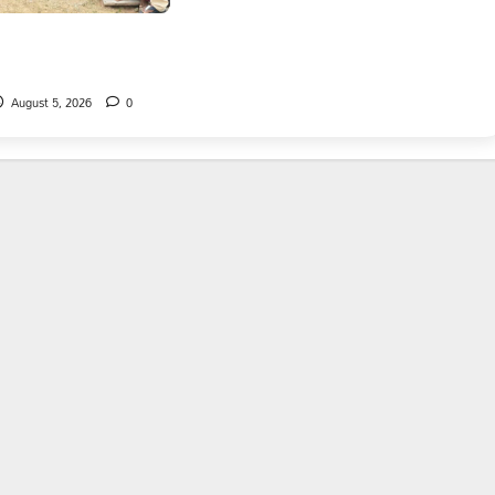
ని పరామర్శించిన
్ బాబు
August 5, 2026
0