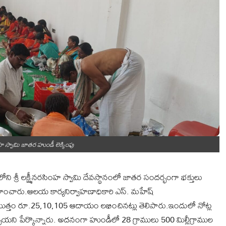
ింహ స్వామి జాతర హుండీ లెక్కింపు
్రీ లక్ష్మీనరసింహ స్వామి దేవస్థానంలో జాతర సందర్భంగా భక్తులు
వహించారు.ఆలయ కార్యనిర్వాహణాధికారి ఎస్. మహేష్
గా మొత్తం రూ.25,10,105 ఆదాయం లభించినట్లు తెలిపారు.ఇందులో నోట్ల
 పేర్కొన్నారు. అదనంగా హుండీలో 28 గ్రాములు 500 మిల్లీగ్రాముల