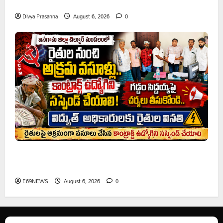
ప్రొఫెసర్ జయశంకర్ కు ఘన నివాళి
Divya Prasanna
August 6, 2026
0
రైతుల నుంచి అక్రమ వసూళ్లు.. కాంట్రాక్ట్ ఉద్యోగిని సస్పెండ్
చేయాలని సీపీఎం డిమాండ్
E69NEWS
August 6, 2026
0