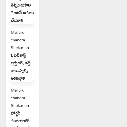
తెప్పించుకొని
వెంటనే అమలు
చేయాలి
Malluru
chandra
Shekar
on
ఓపెన్‌కాస్ట్
బ్లాస్టింగ్, డస్ట్
కాలుష్యాన్ని
అరికట్టాలి
Malluru
chandra
Shekar
on
ఫోర్జరీ
సంతకాలతో