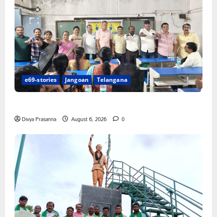
e69-stories
Jangoan
Telangana
పిఆర్ టియు మండల అధ్యక్షులుగా గీరెడ్డి ప్రమోద్ రెడ్డి
Divya Prasanna
August 6, 2026
0