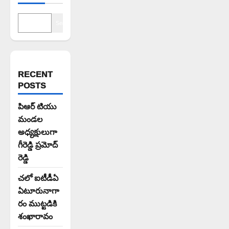
Search
RECENT
POSTS
పిఆర్ టియు
మండల
అధ్యక్షులుగా
గీరెడ్డి ప్రమోద్
రెడ్డి
చలో ఐటీడీఏ
ఏటూరునాగా
రం ముట్టడికి
శంఖారావం