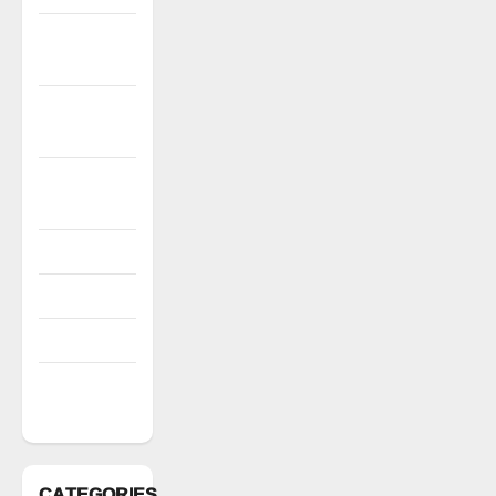
December
2022
November
2022
October
2022
August 2022
July 2022
March 2022
February
2022
CATEGORIES