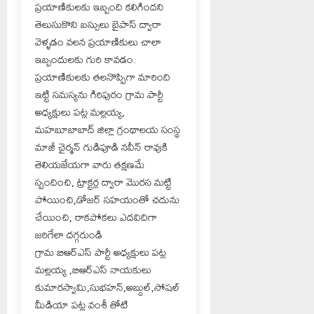
ప్రయాణికులకు ఇబ్బంది కలిగిందని
తెలుసుకొని బస్సులు బైపాస్ ద్వారా
వెళ్ళడం వలన ప్రయాణికులు చాలా
ఇబ్బందులకు గురి కావడం.
ప్రయాణికులకు తలనొప్పిగా మారింది
ఇట్టి సమస్యను గిరిపురం గ్రామ పార్టీ
అధ్యక్షులు పట్ల మల్లయ్య,
మహబూబాబాద్ జిల్లా గ్రంథాలయ సంస్థ
మాజీ చైర్మన్ గుడిపూడి నవీన్ రావుకి
తెలియజేయగా వారు తక్షణమే
స్పందించి, ట్రాక్టర్ల ద్వారా మొరస మట్టి
పోయించి,డోజర్ సహయంతో చదును
చేయించి, రాకపోకలు ఎదవిదిగా
జరిగేలా దగ్గరుండి
గ్రామ బిఆర్ఎస్ పార్టీ అధ్యక్షులు పట్ల
మల్లయ్య ,బిఆర్ఎస్ నాయకులు
కుమారస్వామి,సుభహన్,అబ్దుల్,సోషల్
మీడియా పట్ల వంశీ తోటి