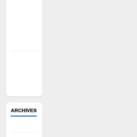
కాంట్రాక్ట్
ఉద్యోగిని
సస్పెండ్
చేయాలని
సీపీఎం
డిమాండ్
పేద వర్గాల
సంక్షేమానికి
కాంగ్రెస్
ప్రభుత్వం పెద్ద
పీట
ARCHIVES
August 2026