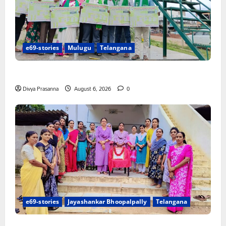
e69-stories
Mulugu
Telangana
చలో ఐటీడీఏ ఏటూరునాగారం ముట్టడికి శంఖారావం
Divya Prasanna
August 6, 2026
0
e69-stories
Jayashankar Bhoopalpally
Telangana