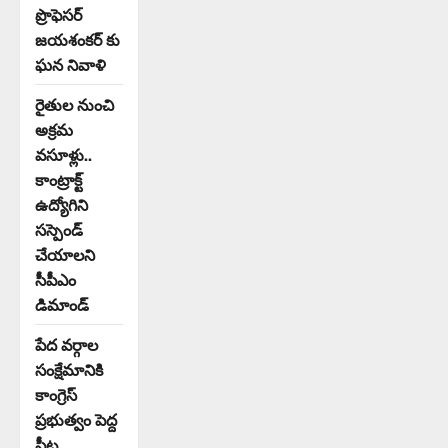
ప్రొఫెసర్
జయశంకర్ కు
ఘన నివాళి
రైతుల నుంచి
అక్రమ
వసూళ్లు..
కాంట్రాక్ట్
ఉద్యోగిని
సస్పెండ్
చేయాలని
సీపీఎం
డిమాండ్
పేద వర్గాల
సంక్షేమానికి
కాంగ్రెస్
ప్రభుత్వం పెద్ద
పీట