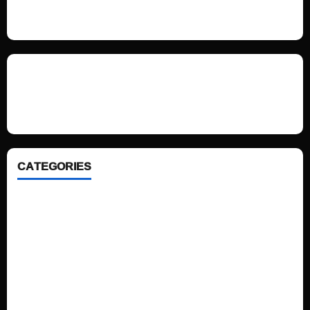
We love WordPress and we are here to provide you with professional
looking WordPress themes so that you can take your website one step
ahead. We focus on simplicity, elegant design and clean code.
CATEGORIES
Home
Sports
Politics
Technology