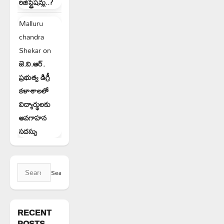
రిజిస్ట్రేషన్లు..?
Malluru
chandra
Shekar
on
జె.వి.ఆర్.
ప్రభుత్వ డిగ్రీ
కళాశాలలో
విద్యార్థులకు
అవగాహన
సదస్సు
Search
for:
RECENT
POSTS