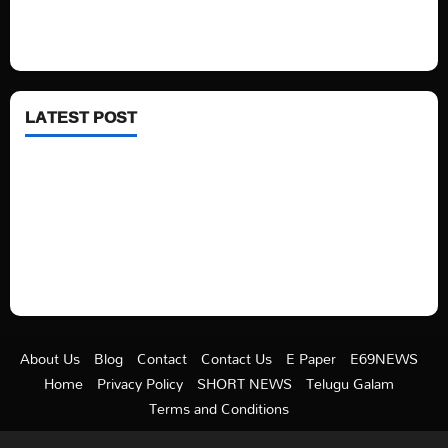
Fashion
Health
LATEST POST
See latest Trump and Biden polling of America
Electric trains in Ukrainian cities
A volcano is erupting again in Japan
A healthy diet is always better than dieting.
About Us
Blog
Contact
Contact Us
E Paper
E69NEWS
Home
Privacy Policy
SHORT NEWS
Telugu Galam
Terms and Conditions