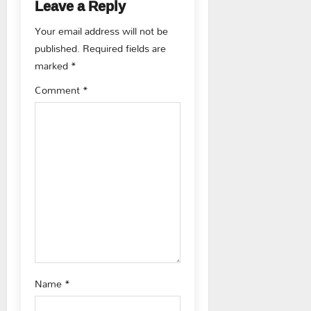
Leave a Reply
v
Your email address will not be
i
published.
Required fields are
g
marked
*
Comment
*
a
t
i
o
n
Name
*