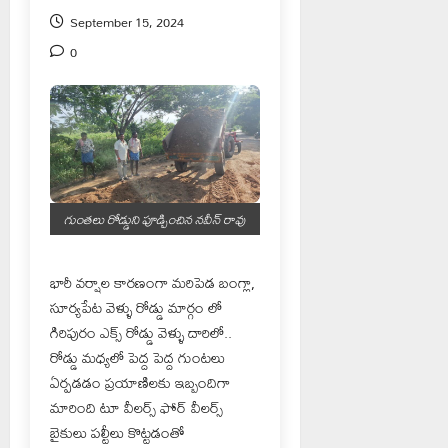
September 15, 2024
0
గుంతలు రోడ్డుని పూడ్చించిన నవీన్ రావు
భారీ వర్షాల కారణంగా మరిపెడ బంగ్లా,
సూర్యపేట వెళ్ళు రోడ్డు మార్గం లో
గిరిపురం ఎక్స్ రోడ్డు వెళ్ళు దారిలో..
రోడ్డు మధ్యలో పెద్ద పెద్ద గుంటలు
ఏర్పడడం ప్రయాణిలకు ఇబ్బందిగా
మారింది టూ వీలర్స్ ఫోర్ వీలర్స్
బైకులు పల్టీలు కొట్టడంతో