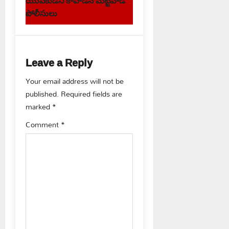
t
పోలీసులు
n
a
Leave a Reply
v
Your email address will not be
i
published.
Required fields are
g
marked
*
Comment
*
a
t
i
o
n