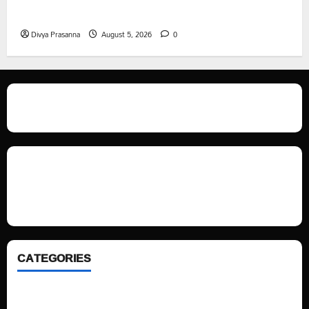
తేజశ్రీ కుటుంబాన్ని పరామర్శించిన కాకులమర్రి లక్ష్మణ్ బాబు
Divya Prasanna
August 5, 2026
0
We love WordPress and we are here to provide you with professional
looking WordPress themes so that you can take your website one step
ahead. We focus on simplicity, elegant design and clean code.
CATEGORIES
Home