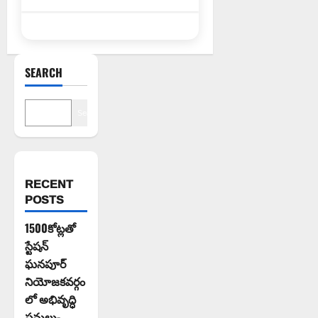
SEARCH
Search
RECENT
POSTS
1500కోట్లతో
స్టేషన్
ఘనపూర్
నియోజకవర్గం
లో అభివృద్ధి
పనులు-