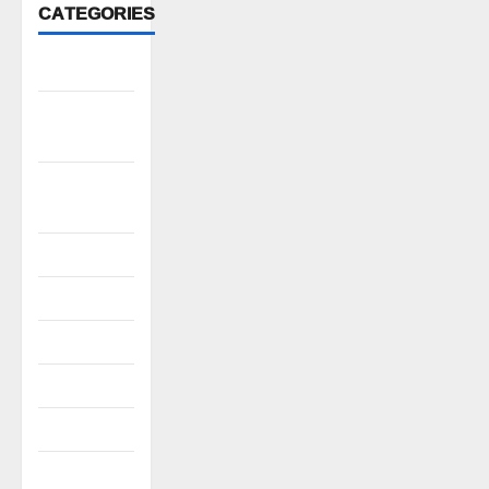
CATEGORIES
Anantapur
Andhra
Pradesh
Bhadradri
Kothagudem
CableTV live
City
Covid
Culture
e69-stories
Editor's Pick