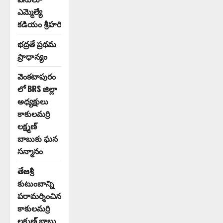
ఎమ్మెల్యే
కడియం శ్రీహరి
భద్రతే ప్రథమ
ప్రాధాన్యం
వెంకటాపురం
లో BRS జిల్లా
అధ్యక్షులు
కాకులమర్రి
లక్ష్మణ్
బాబుకు ఘన
సన్మానం
తేజశ్రీ
కుటుంబాన్ని
పరామర్శించిన
కాకులమర్రి
లక్ష్మణ్ బాబు