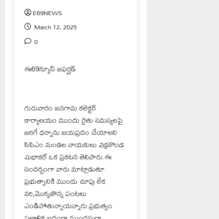
E69NEWS
March 12, 2025
0
ఈ69న్యూస్ జఫర్ఘడ్
గురువారం జనగామ కలెక్టర్
కార్యాలయం ముందు రైతు సమస్యలపై
జరిగే ధర్నాను జయప్రదం చేయాలని
సిపిఎం మండల నాయకులు
వడ్లకొండ
సుధాకర్
ఒక ప్రకటన తెలిపారు.ఈ
సందర్భంగా వారు మాట్లాడుతూ
ప్రభుత్వానికి ముందు చూపు లేక
వరి,మొక్కజొన్న పంటలు
ఎండిపోతున్నాయన్నారు.ప్రభుత్వం
ప్రణాళిక బద్దంగా ముందస్తుగా