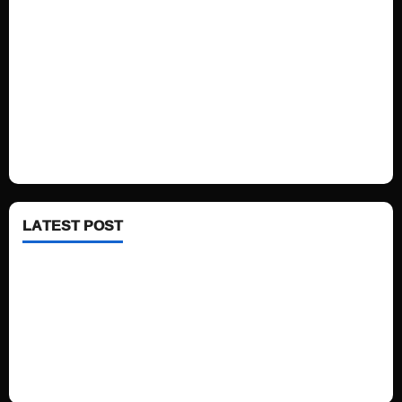
Sports
Politics
Technology
Fashion
Health
LATEST POST
See latest Trump and Biden polling of America
Electric trains in Ukrainian cities
A volcano is erupting again in Japan
A healthy diet is always better than dieting.