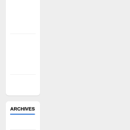
కాకులమర్రి
లక్ష్మణ్
బాబుకు ఘన
సన్మానం
తేజశ్రీ
కుటుంబాన్ని
పరామర్శించిన
కాకులమర్రి
లక్ష్మణ్ బాబు
పేరుకే
మున్సిపాలిటీ
ARCHIVES
August 2026