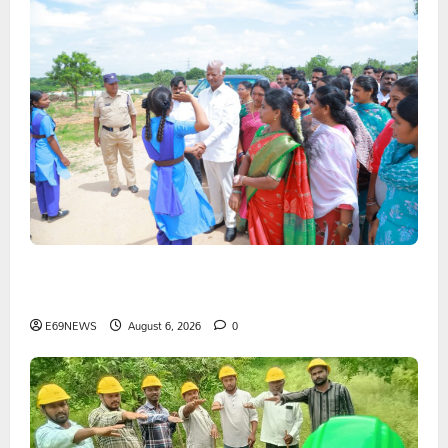
1500కోట్లతో స్టేషన్ ఘనపూర్ నియోజకవర్గంలో అభివృద్ధి
పనులు-ఎమ్మెల్యే కడియం శ్రీహరి
E69NEWS
August 6, 2026
0