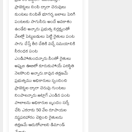
ప్రాజెక్టులు నింపి ద్వారా చెరువులు
కుంటలు నింపితే భూగర్భ జలాలు పెరిగి
పంటలకు సాగునీరు అందే అవకాశం
ఉండేది అన్నారు ప్రభుత్వ నిర్లక్ష్యంతో
వేలల్లో పెట్టుబడులు పెట్టి రైతులు పంట
సాగు చేస్తే తీర చేతికి వచ్చే సమయానికి
నీరంధక పంట
ఎండిపోతుందన్నారు.దీంతో రైతులు
అప్పుల ఊబిలో కూరుకుపోయే పరిస్థితి
నెలకొంది అన్నారు.కావున తక్షణమే
ప్రభుత్వము అధికారులు స్పందించి
ప్రాజెక్టుల ద్వారా చెరువు గుంటలు
నింపాలన్నారు.అట్లాగే ఎండిన పంట
పొలాలను అధికారుల బృందం సర్వే
చేసి ఎకరాకు 50 వేల రూపాయల
నష్టపరిహారం చెల్లించి రైతులను
తక్షణమే ఆదుకోవాలని డిమాండ్
చేశారు.