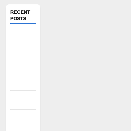
RECENT
POSTS
1500కోట్లతో
స్టేషన్
ఘనపూర్
నియోజకవర్గంలో
అభివృద్ధి
పనులు-
ఎమ్మెల్యే
కడియం శ్రీహరి
భద్రతే ప్రథమ
ప్రాధాన్యం
వెంకటాపురంలో
BRS జిల్లా
అధ్యక్షులు