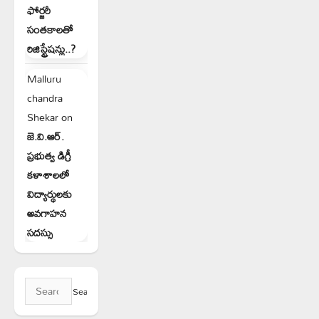
ఫోర్జరీ
సంతకాలతో
రిజిస్ట్రేషన్లు..?
Malluru
chandra
Shekar
on
జె.వి.ఆర్.
ప్రభుత్వ డిగ్రీ
కళాశాలలో
విద్యార్థులకు
అవగాహన
సదస్సు
Search
for: