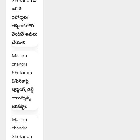
Shekar
on
పి
ఆర్ సి
రిపోర్టును
తెప్పించుకొని
వెంటనే అమలు
చేయాలి
Malluru
chandra
Shekar
on
ఓపెన్‌కాస్ట్
బ్లాస్టింగ్, డస్ట్
కాలుష్యాన్ని
అరికట్టాలి
Malluru
chandra
Shekar
on