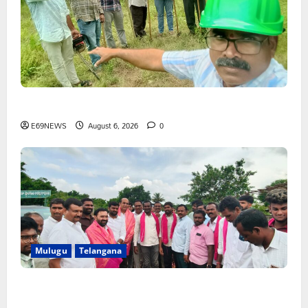
భద్రతే ప్రథమ ప్రాధాన్యం
E69NEWS
August 6, 2026
0
Mulugu
Telangana
వెంకటాపురంలో BRS జిల్లా అధ్యక్షులు కాకులమర్రి లక్ష్మణ్ బాబుకు
ఘన సన్మానం