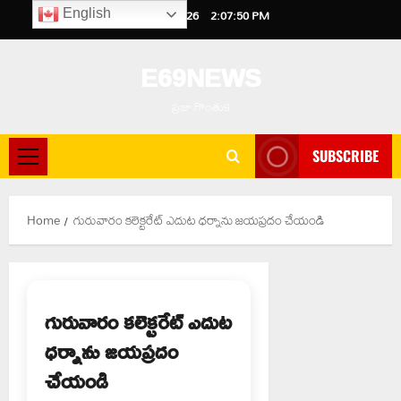
Skip
August 6, 2026
2:07:51 PM
English
to
content
E69NEWS
ప్రజా గొంతుక
SUBSCRIBE
Primary
Menu
Home
గురువారం కలెక్టరేట్ ఎదుట ధర్నాను జయప్రదం చేయండి
గురువారం కలెక్టరేట్ ఎదుట
ధర్నాను జయప్రదం
చేయండి