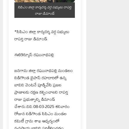
సిపిఎం జిల్లా కార్యదర్శి వర్గ సభ్యులు రాపర్తి
రాజు డిమాండ్
*సిపిఎం జిల్లా కార్యదర్శి వర్గ సభ్యులు
రాపర్తి రాజు డిమాండ్
ఈ69న్యూస్ రఘునాథపల్లి
జనగామ జిల్లా రఘునాథపల్లి మండలం
నిడిగొండ బైపాస్ రహదారిలో ఉన్న
బావిని వెంటనే పూడ్చివేసి ప్రజల
ప్రాణాలకు రక్షణ కల్పించాలని రాపర్తి
రాజు ప్రభుత్వాన్ని డిమాండ్
చేశారు.దివి.08-03-2025 శనివారం
రోజున నిడిగొండ సిపిఎం మండల
కమిటీ గ్రామ శాఖ ఆధ్వర్యంలో
వ్యవసాయ బావిని పరిశీలించడం