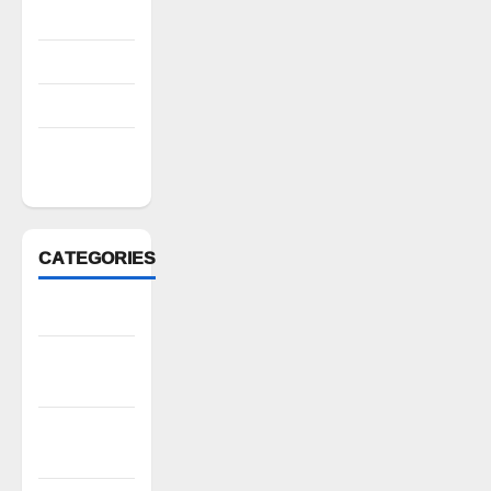
August 2022
July 2022
March 2022
February
2022
CATEGORIES
Anantapur
Andhra
Pradesh
Bhadradri
Kothagudem