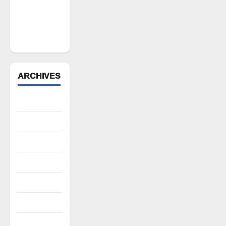
వ్యాఖ్యలు
చేసిన
మార్కెట్
కమిటీ చైర్మన్‌
ARCHIVES
August 2026
July 2026
June 2026
May 2026
April 2026
March 2026
February