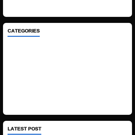
ahead. We focus on simplicity, elegant design and clean code.
CATEGORIES
Home
Sports
Politics
Technology
Fashion
Health
LATEST POST