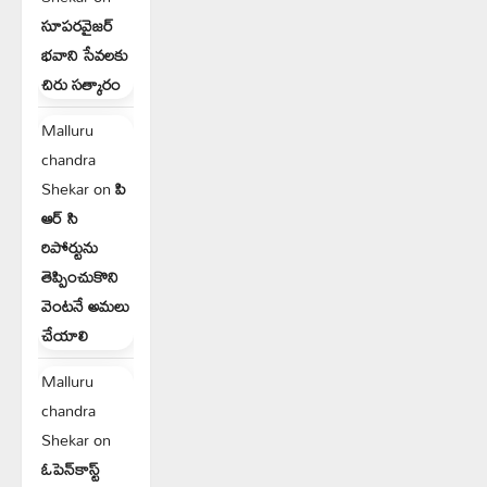
సూపరవైజర్
భవాని సేవలకు
చిరు సత్కారం
Malluru
chandra
Shekar
on
పి
ఆర్ సి
రిపోర్టును
తెప్పించుకొని
వెంటనే అమలు
చేయాలి
Malluru
chandra
Shekar
on
ఓపెన్‌కాస్ట్