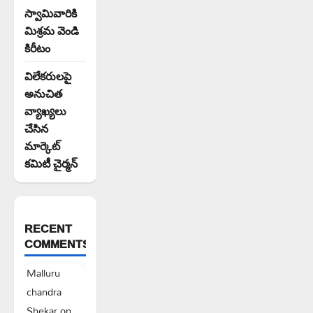
స్వామివారికి
మిశ్రమ వెండి
కిరీటం
విలేకరులపై
అనుచిత
వ్యాఖ్యలు
చేసిన
మార్కెట్
కమిటీ చైర్మన్‌
RECENT
COMMENTS
Malluru
chandra
Shekar
on