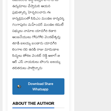
ఉద్యమాలు చేస్తామని ఆయన
ప్రభుత్వాన్ని హెచ్చరించారు.ఈ
కార్యక్రమంలో సిపిఎం మండల కార్యదర్శి
గంగాపురం మహేందర్ మండల కమిటీ
సభ్యులు నామాల యాదగిరి కడారి
ఆంజనేయులు గోపగోని వెంకటేశ్వర్లు
తూడి ఐలయ్య బండారు యాదగిరి
లింగాల రవి ఉరడి రాజు మామిడాల
సిద్ధులు తోకల వెంకట్ రెడ్డి అలాగే బి
ఆర్ ఎస్ నాయకులు బొంగు ఐలయ్య
తదితరులు పాల్గొన్నారు
Download Share
Whatsapp
ABOUT THE AUTHOR