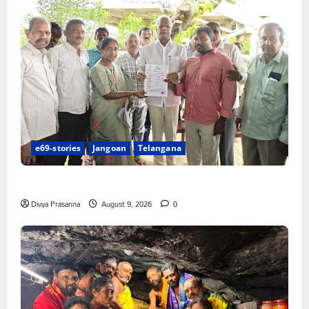
e69-stories
Jangoan
Telangana
చేయూత పెన్షన్ దరఖాస్తు కేంద్రం ప్రారంభం
Divya Prasanna
August 9, 2026
0