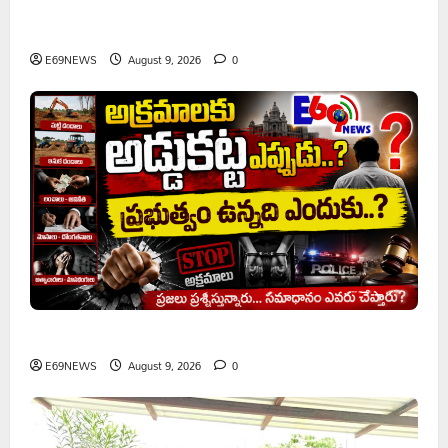
వరి సాగుకు బదులుగా ప్రత్యామ్నాయ పంటలపై రైతులు దృష్టి
సారించాలి
E69NEWS
August 9, 2026
0
అక్రమాలకు అడ్డుకట్ట ఎప్పుడు..? ప్రభుత్వం ఉన్నది ఎందుకు..?
E69NEWS
August 9, 2026
0