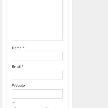
i
o
n
Name
*
Email
*
Website