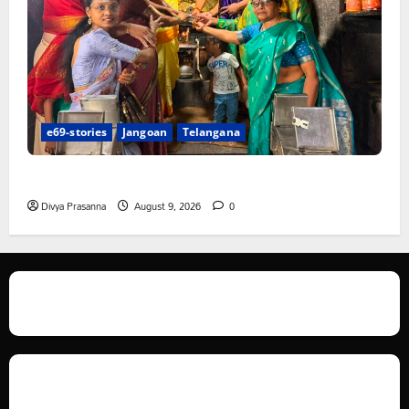
e69-stories
Jangoan
Telangana
స్వామివారికి మిశ్రమ వెండి కిరీటం
Divya Prasanna
August 9, 2026
0
We love WordPress and we are here to provide you with professional
looking WordPress themes so that you can take your website one step