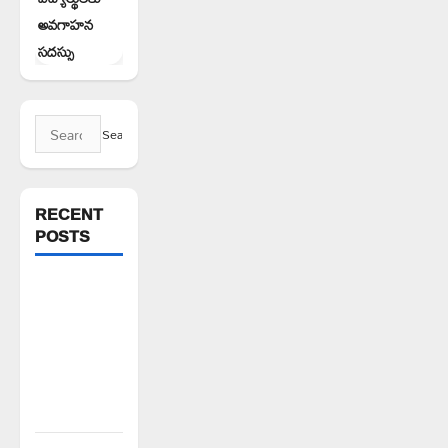
అవగాహన
సదస్సు
Search
for:
RECENT
POSTS
వరి సాగుకు
బదులుగా
ప్రత్యామ్నాయ
పంటలపై
రైతులు దృష్టి
సారించాలి