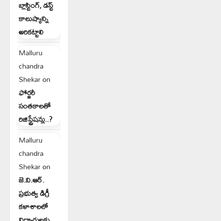
బ్లాస్టింగ్, డస్ట్
కాలుష్యాన్ని
అరికట్టాలి
Malluru
chandra
Shekar
on
ఫోర్జరీ
సంతకాలతో
రిజిస్ట్రేషన్లు..?
Malluru
chandra
Shekar
on
జె.వి.ఆర్.
ప్రభుత్వ డిగ్రీ
కళాశాలలో
విద్యార్థులకు