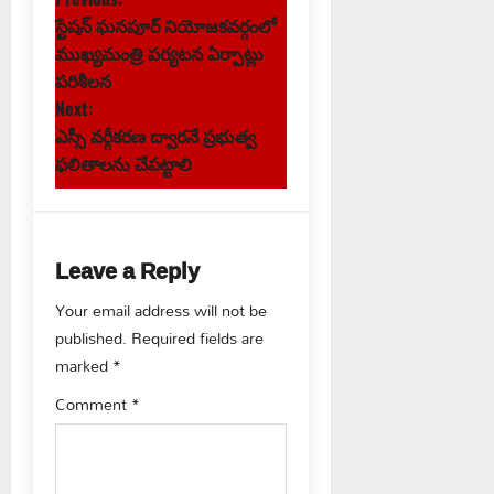
P
స్టేషన్ ఘనపూర్ నియోజకవర్గంలో
o
ముఖ్యమంత్రి పర్యటన ఏర్పాట్లు
s
పరిశీలన
Next:
t
ఎస్సీ వర్గీకరణ ద్వారనే ప్రభుత్వ
ఫలితాలను చేపట్టాలి
n
a
Leave a Reply
v
Your email address will not be
i
published.
Required fields are
g
marked
*
Comment
*
a
t