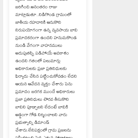
జరిగింది.అనంతరం రాజు
మాట్లాడుతూ..నిడిగొండ గ్రామంలో
జాతీయ రహదారికి ఆనుకొని
నిరుపయోగంగా ఉన్న వ్యవసాయ బావి
ప్రమాదకరంగా ఉందని హనుమకొండ
నుండి వేగంగా వాహనములు
అదుపుతప్పి పడిపోయే అవకాశం
ఉందని గతంలో పలుమార్లు
అధికారులకు ప్రజా ప్రతినిధులకు
ఫిర్యాదు చేసిన పట్టించుకోవడం లేదని
ఆయన ఆవేదన వ్యక్తం చేశారు పెను
ప్రమాదం జరగక ముందే అధికారులు
ప్రజా ప్రతినిధులు చొరవ తీసుకొని
బావిని పూడ్చాలని లేదంటే బావికి
అడ్డంగా గోడ నిర్మించాలని వారు
ప్రభుత్వాన్ని డిమాండ్
చేశారు.లేనిపక్షంలో గ్రామ ప్రజలను
సమీకరించి పెద్ద ఎత్తున పోరాటాలు