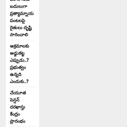
బదులుగా
ప్రత్యామ్నాయ
పంటలపై
రైతులు దృష్టి
సారించాలి
అక్రమాలకు
అడ్డుకట్ట
ఎప్పుడు..?
ప్రభుత్వం
ఉన్నది
ఎందుకు..?
చేయూత
పెన్షన్
దరఖాస్తు
కేంద్రం
ప్రారంభం