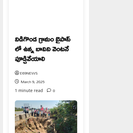
నిడిగొండ గ్రామం బైపాస్
లో ఉన్న బావిని వెంటనే
పూడ్చివేయాలి
E69NEWS
March 9, 2025
0
1 minute read