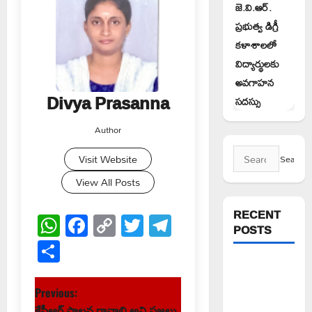
జె.వి.ఆర్.
ప్రభుత్వ డిగ్రీ
కళాశాలలో
విద్యార్థులకు
అవగాహన
Divya Prasanna
సదస్సు
Author
Search
Visit Website
for:
View All Posts
RECENT
WhatsApp
Facebook
Copy
Twitter
Telegram
POSTS
Link
Share
పిఆర్ టియు
మండల
P
Previous:
అధ్యక్షులుగా
కేసీఆర్ పాలన రావాలి అని ప్రజలు