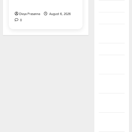
నివాళి
April 2024
Divya Prasanna
August 6, 2026
March 2024
0
February
2024
January 2024
December
2023
November
2023
October
2023
September
2023