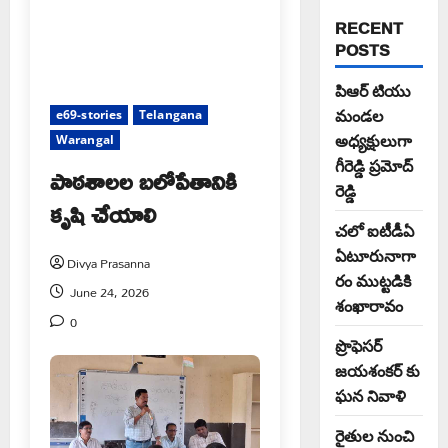
RECENT
POSTS
పిఆర్ టియు
మండల
e69-stories
Telangana
అధ్యక్షులుగా
Warangal
గీరెడ్డి ప్రమోద్
పాఠశాలల బలోపేతానికి
రెడ్డి
కృషి చేయాలి
చలో ఐటీడీఏ
ఏటూరునాగా
Divya Prasanna
రం ముట్టడికి
June 24, 2026
శంఖారావం
0
ప్రొఫెసర్
జయశంకర్ కు
ఘన నివాళి
రైతుల నుంచి