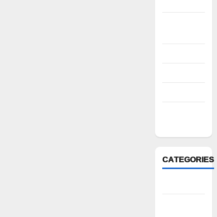
2022
October
2022
August 2022
July 2022
March 2022
February
2022
CATEGORIES
Anantapur
Andhra
Pradesh