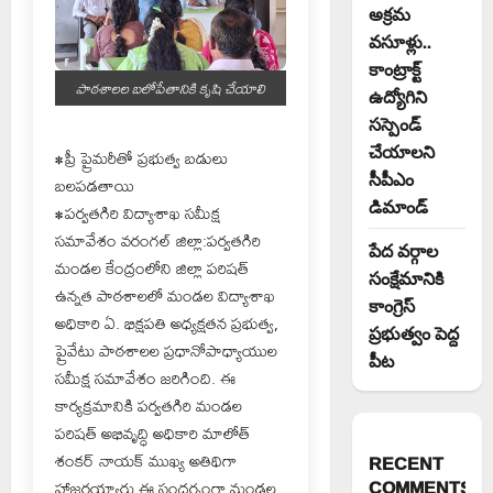
అక్రమ
వసూళ్లు..
కాంట్రాక్ట్
పాఠశాలల బలోపేతానికి కృషి చేయాలి
ఉద్యోగిని
సస్పెండ్
చేయాలని
•ప్రీ ప్రైమరీతో ప్రభుత్వ బడులు
సీపీఎం
బలపడతాయి
డిమాండ్
•పర్వతగిరి విద్యాశాఖ సమీక్ష
సమావేశం వరంగల్ జిల్లా:పర్వతగిరి
పేద వర్గాల
మండల కేంద్రంలోని జిల్లా పరిషత్
సంక్షేమానికి
ఉన్నత పాఠశాలలో మండల విద్యాశాఖ
కాంగ్రెస్
అధికారి ఏ. భిక్షపతి అధ్యక్షతన ప్రభుత్వ,
ప్రభుత్వం పెద్ద
ప్రైవేటు పాఠశాలల ప్రధానోపాధ్యాయుల
పీట
సమీక్ష సమావేశం జరిగింది. ఈ
కార్యక్రమానికి పర్వతగిరి మండల
పరిషత్ అభివృద్ధి అధికారి మాలోత్
శంకర్ నాయక్ ముఖ్య అతిథిగా
RECENT
COMMENTS
హాజరయ్యారు.ఈ సందర్భంగా మండల