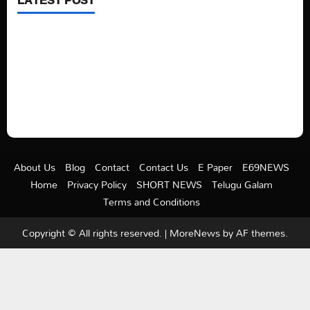
See latest Trump and Biden polling of America
Electric trains in Ukrainian cities
A volcano is erupting again in Japan
A healthy diet is always better than dieting.
About Us
Blog
Contact
Contact Us
E Paper
E69NEWS
Home
Privacy Policy
SHORT NEWS
Telugu Galam
Terms and Conditions
Copyright © All rights reserved.
|
MoreNews
by AF themes.