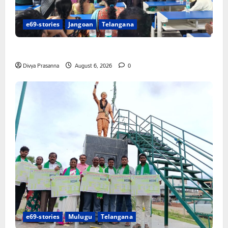
e69-stories
Jangoan
Telangana
పిఆర్ టియు మండల అధ్యక్షులుగా గీరెడ్డి ప్రమోద్ రెడ్డి
Divya Prasanna
August 6, 2026
0
e69-stories
Mulugu
Telangana