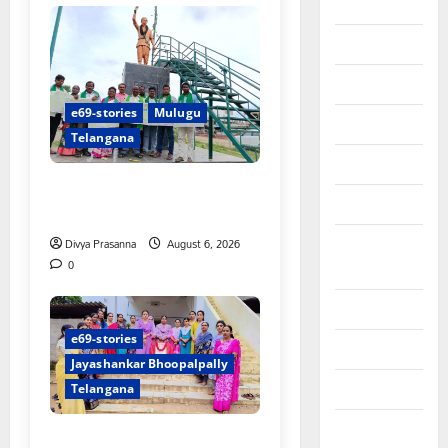
August 2025
July 2025
June 2025
e69-stories
Mulugu
May 2025
Telangana
April 2025
చలో ఐటీడీఏ ఏటూరునాగారం
March 2025
ముట్టడికి శంఖారావం
September
Divya Prasanna
August 6, 2026
0
2024
August 2024
e69-stories
July 2024
Jayashankar Bhoopalpally
June 2024
Telangana
May 2024
ప్రొఫెసర్ జయశంకర్ కు ఘన