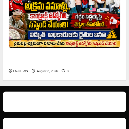
రైతుల నుంచి అక్రమ వసూళ్లు.. కాంట్రాక్ట్ ఉద్యోగిని సస్పెండ్
చేయాలని సీపీఎం డిమాండ్
E69NEWS
August 6, 2026
0
We love WordPress and we are here to provide you with professional