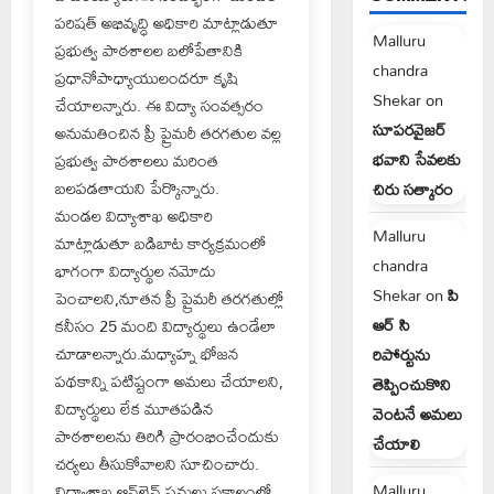
పరిషత్ అభివృద్ధి అధికారి మాట్లాడుతూ
Malluru
ప్రభుత్వ పాఠశాలల బలోపేతానికి
chandra
ప్రధానోపాధ్యాయులందరూ కృషి
Shekar
on
చేయాలన్నారు. ఈ విద్యా సంవత్సరం
సూపరవైజర్
అనుమతించిన ప్రీ ప్రైమరీ తరగతుల వల్ల
భవాని సేవలకు
ప్రభుత్వ పాఠశాలలు మరింత
బలపడతాయని పేర్కొన్నారు.
చిరు సత్కారం
మండల విద్యాశాఖ అధికారి
Malluru
మాట్లాడుతూ బడిబాట కార్యక్రమంలో
chandra
భాగంగా విద్యార్థుల నమోదు
Shekar
on
పి
పెంచాలని,నూతన ప్రీ ప్రైమరీ తరగతుల్లో
ఆర్ సి
కనీసం 25 మంది విద్యార్థులు ఉండేలా
చూడాలన్నారు.మధ్యాహ్న భోజన
రిపోర్టును
పథకాన్ని పటిష్టంగా అమలు చేయాలని,
తెప్పించుకొని
విద్యార్థులు లేక మూతపడిన
వెంటనే అమలు
పాఠశాలలను తిరిగి ప్రారంభించేందుకు
చేయాలి
చర్యలు తీసుకోవాలని సూచించారు.
Malluru
విద్యాశాఖ ఆన్‌లైన్ పనులు సకాలంలో