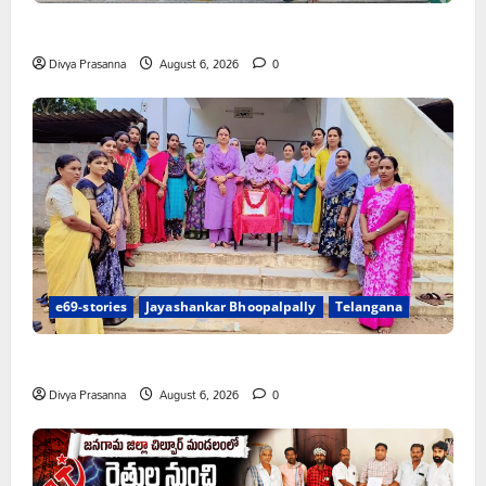
చలో ఐటీడీఏ ఏటూరునాగారం ముట్టడికి శంఖారావం
Divya Prasanna
August 6, 2026
0
e69-stories
Jayashankar Bhoopalpally
Telangana
ప్రొఫెసర్ జయశంకర్ కు ఘన నివాళి
Divya Prasanna
August 6, 2026
0