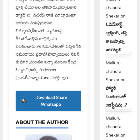
పూర్తి చేయాలని తెలిపారు.వైద్యాధికారి
chandra
డాక్టర్ వి. ఉదయ్ రాజ్ మాట్లాడుతూ
Shekar
on
జాతీయ నులిపురుగుల
ఓపెన్‌కాస్ట్
నిర్మూలన,సీజనల్ వ్యాధులపై
బ్లాస్టింగ్, డస్ట్
తీసుకోవాల్సిన జాగ్రత్తలను
కాలుష్యాన్ని
వివరించారు.ఈ సమావేశంలో పర్వతగిరి
అరికట్టాలి
సముదాయ ప్రధానోపాధ్యాయులు నవీన్
కుమార్,మండల విద్యా వనరుల కేంద్ర
Malluru
సిబ్బంది,అన్ని పాఠశాలల
chandra
ప్రధానోపాధ్యాయులు పాల్గొన్నారు.
Shekar
on
ఫోర్జరీ
సంతకాలతో
Download Share
Whatsapp
రిజిస్ట్రేషన్లు..?
Malluru
ABOUT THE AUTHOR
chandra
Shekar
on