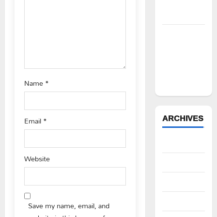
సీపీఎం
o
డిమాండ్
n
పేద వర్గాల
సంక్షేమానికి
కాంగ్రెస్
ప్రభుత్వం పెద్ద
Name
*
పీట
ARCHIVES
Email
*
August 2026
Website
July 2026
June 2026
May 2026
Save my name, email, and