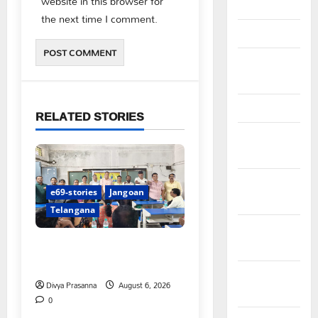
website in this browser for
April 2026
the next time I comment.
March 2026
February
2026
January 2026
RELATED STORIES
December
2025
November
e69-stories
Jangoan
2025
Telangana
October
పిఆర్ టియు మండల అధ్యక్షులుగా
2025
గీరెడ్డి ప్రమోద్ రెడ్డి
September
Divya Prasanna
August 6, 2026
2025
0