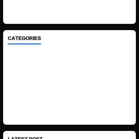
looking WordPress themes so that you can take your website one step
ahead. We focus on simplicity, elegant design and clean code.
CATEGORIES
Home
Sports
Politics
Technology
Fashion
Health
LATEST POST