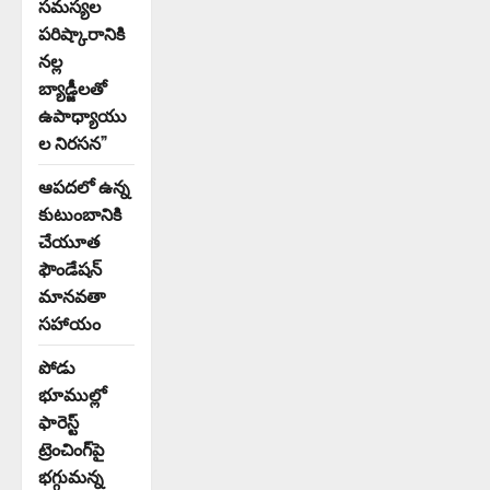
సమస్యల
పరిష్కారానికి
నల్ల
బ్యాడ్జీలతో
ఉపాధ్యాయు
ల నిరసన”
ఆపదలో ఉన్న
కుటుంబానికి
చేయూత
ఫౌండేషన్
మానవతా
సహాయం
పోడు
భూముల్లో
ఫారెస్ట్
ట్రెంచింగ్‌పై
భగ్గుమన్న