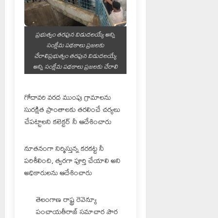
ప్రభుత్వం తరఫున విడుదలయ్యే అన్ని
సంక్షేమ పథకాలు ప్రజలకు
చేరాలిప్రభుత్వం తరఫున విడుదలయ్యే
అన్ని సంక్షేమ పథకాలు ప్రజలకు చేరాలి
గోదావరి వరద ముంపు గ్రామాలను
సురక్షిత ప్రాంతాలకు తరలించే చర్యలు
చేపట్టాలని కలెక్టర్ నీ ఆదేశించారు
నూతనంగా నిర్మిస్తున్న కరకట్ట నీ
పరిశీలించి, త్వరగా పూర్తి చేయాలి అని
అధికారులను ఆదేశించారు
తెలంగాణ రాష్ట్ర రెవెన్యూ
పంచాయతీరాజ్ సమాచార పౌర