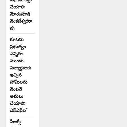
చేయాలి:
మోరంపూడి
వెంకటేశ్వరరా
వు
కూటమి
ప్రభుత్వం
ఎన్నికల
ముందు
విద్యార్థులకు
ఇచ్చిన
హామీలను
వెంటనే
అమలు
చేయాలి:
ఎస్ఎఫ్ఐ”
పీఆర్సీ