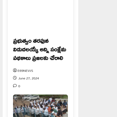
ప్రభుత్వం తరఫున
విడుదలయ్యే అన్ని సంక్షేమ
పథకాలు ప్రజలకు చేరాలి
E69NEWS
June 27, 2024
0