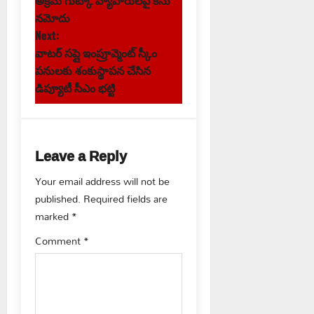
o
నమోదు
s
Next:
వాటర్ సప్లై ఇంప్రూవ్మెంట్ స్కీం
t
పనులకు శంకుస్థాపన చేసిన
డిప్యూటీ సీఎం భట్టి
n
a
Leave a Reply
v
Your email address will not be
i
published.
Required fields are
g
marked
*
Comment
*
a
t
i