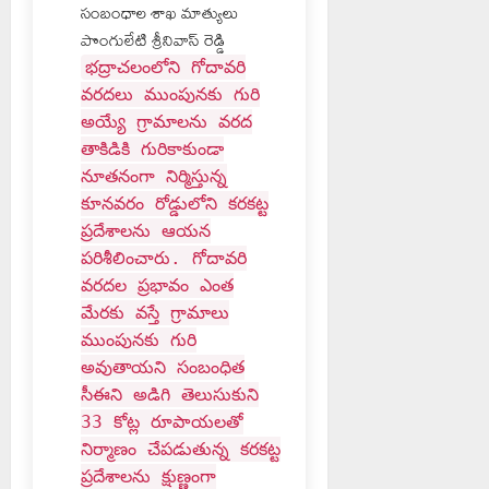
సంబంధాల శాఖ మాత్యులు
పొంగులేటి శ్రీనివాస్ రెడ్డి
భద్రాచలంలోని గోదావరి
వరదలు ముంపునకు గురి
అయ్యే గ్రామాలను వరద
తాకిడికి గురికాకుండా
నూతనంగా నిర్మిస్తున్న
కూనవరం రోడ్డులోని కరకట్ట
ప్రదేశాలను ఆయన
పరిశీలించారు. గోదావరి
వరదల ప్రభావం ఎంత
మేరకు వస్తే గ్రామాలు
ముంపునకు గురి
అవుతాయని సంబంధిత
సీఈని అడిగి తెలుసుకుని
33 కోట్ల రూపాయలతో
నిర్మాణం చేపడుతున్న కరకట్ట
ప్రదేశాలను క్షుణ్ణంగా