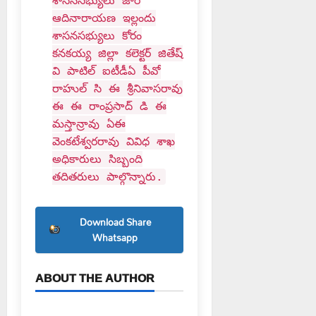
శాసనసభ్యులు జారే
ఆదినారాయణ ఇల్లందు
శాసనసభ్యులు కోరం
కనకయ్య జిల్లా కలెక్టర్ జితేష్
వి పాటిల్ ఐటీడీఏ పీవో
రాహుల్ సి ఈ శ్రీనివాసరావు
ఈ ఈ రాంప్రసాద్ డి ఈ
మస్తాన్రావు ఏఈ
వెంకటేశ్వరరావు వివిధ శాఖ
అధికారులు సిబ్బంది
తదితరులు పాల్గొన్నారు.
Download Share
Whatsapp
ABOUT THE AUTHOR