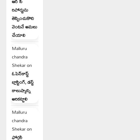
ఆర్ సి
రిపోర్టును
తెప్పించుకొని
వెంటనే అమలు
చేయాలి
Malluru
chandra
Shekar
on
ఓపెన్‌కాస్ట్
బ్లాస్టింగ్, డస్ట్
కాలుష్యాన్ని
అరికట్టాలి
Malluru
chandra
Shekar
on
ఫోర్జరీ