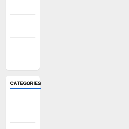
October
2022
August 2022
July 2022
March 2022
February
2022
CATEGORIES
Anantapur
Andhra
Pradesh
Bhadradri