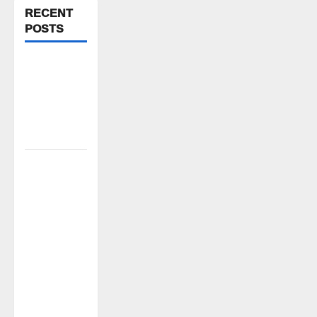
RECENT
POSTS
FFS యాప్
విధానం రద్దు
చేయాలి:
మోరంపూడి
వెంకటేశ్వరరావు
కూటమి
ప్రభుత్వం
ఎన్నికల
ముందు
విద్యార్థులకు
ఇచ్చిన
హామీలను
వెంటనే
అమలు