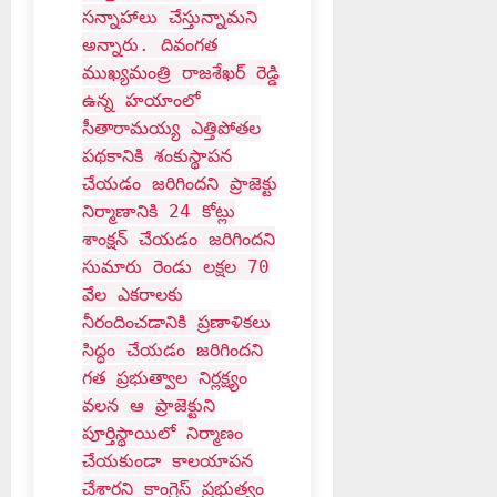
సన్నాహాలు చేస్తున్నామని
అన్నారు. దివంగత
ముఖ్యమంత్రి రాజశేఖర్ రెడ్డి
ఉన్న హయాంలో
సీతారామయ్య ఎత్తిపోతల
పథకానికి శంకుస్థాపన
చేయడం జరిగిందని ప్రాజెక్టు
నిర్మాణానికి 24 కోట్లు
శాంక్షన్ చేయడం జరిగిందని
సుమారు రెండు లక్షల 70
వేల ఎకరాలకు
నీరందించడానికి ప్రణాళికలు
సిద్ధం చేయడం జరిగిందని
గత ప్రభుత్వాల నిర్లక్ష్యం
వలన ఆ ప్రాజెక్టుని
పూర్తిస్థాయిలో నిర్మాణం
చేయకుండా కాలయాపన
చేశారని కాంగ్రెస్ ప్రభుత్వం