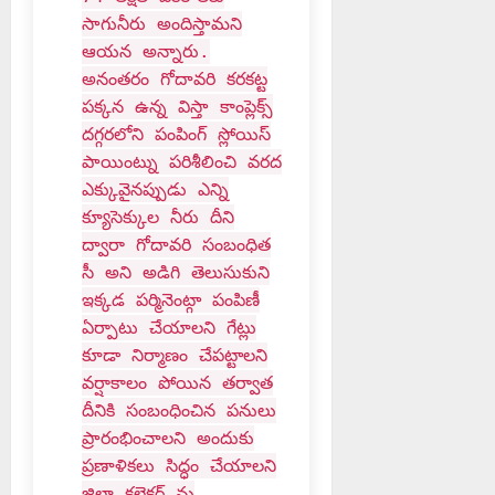
సాగునీరు అందిస్తామని
ఆయన అన్నారు.
అనంతరం గోదావరి కరకట్ట
పక్కన ఉన్న విస్తా కాంప్లెక్స్
దగ్గరలోని పంపింగ్ స్లోయిస్
పాయింట్ను పరిశీలించి వరద
ఎక్కువైనప్పుడు ఎన్ని
క్యూసెక్కుల నీరు దీని
ద్వారా గోదావరి సంబంధిత
సీ అని అడిగి తెలుసుకుని
ఇక్కడ పర్మినెంట్గా పంపిణీ
ఏర్పాటు చేయాలని గేట్లు
కూడా నిర్మాణం చేపట్టాలని
వర్షాకాలం పోయిన తర్వాత
దీనికి సంబంధించిన పనులు
ప్రారంభించాలని అందుకు
ప్రణాళికలు సిద్ధం చేయాలని
జిల్లా కలెక్టర్ ను