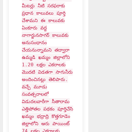
మీటర్లు నీటి సరఫరాకు
ప్రధాన కాలువలు పూర్తి
చేశామని ఈ కాలువకు
ఏంకూరు వద్ద
నాగార్జునసాగర్ కాలువకు
అనుసంధానం
చేయనున్నామని తద్వారా
ఉమ్మడి ఖమ్మం జిల్లాలోని
1.20 లక్షల ఎకరాలకు
మొదటి విడతగా సాగునీరు
అందించినట్లు తెలిపారు.
వచ్చే మూడు
సంవత్సరాలలో
విడుదలవారీగా సీతారామ
ఎత్తిపోతల పథకం పూర్తిచేసి
ఖమ్మం భద్రాద్రి కొత్తగూడెం
జిల్లాలోని ఆరు పాయింట్
74 లక్షల ఎకరాలకు