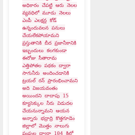
అధికారం చేపట్టి ఆరు నెలల
వ్యవధిలో మూడు నెలలు
ఎంపీ ఎలక్షన్ల కోడ్
ఉన్నందువలన పనులు
చేయలేకపోయామని
ప్రస్తుతానికి బీద ప్రజానీకానికి
ఇబ్బందులు కలగకుండా
ఈరోజు సీతారామ
ఎత్తిపోతల పథకం ద్వారా
సాగునీరు అందించడానికి
ట్రయల్ రన్ ప్రారంభించామని
అది విజయవంతం
అయిందని దాదాపు 15
క్యూసెక్కుల నీరు విడుదల
చేయనున్నామని ఆయన
అన్నారు భద్రాద్రి కొత్తగూడెం
జిల్లాలో మొత్తం నాలుగు
పంపుల ద్వారా 104 కిలో