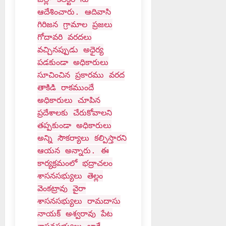
ఆదేశించారు. ఆదివాసి
గిరిజన గ్రామాల ప్రజలు
గోదావరి వరదలు
వచ్చినప్పుడు అధైర్య
పడకుండా అధికారులు
సూచించిన ప్రకారము వరద
తాకిడి రాకముందే
అధికారులు చూపిన
ప్రదేశాలకు చేరుకోవాలని
తప్పకుండా అధికారులు
అన్ని సౌకర్యాలు కల్పిస్తారని
ఆయన అన్నారు. ఈ
కార్యక్రమంలో భద్రాచలం
శాసనసభ్యులు తెల్లం
వెంకట్రావు వైరా
శాసనసభ్యులు రామదాసు
నాయక్ అశ్వరావు పేట