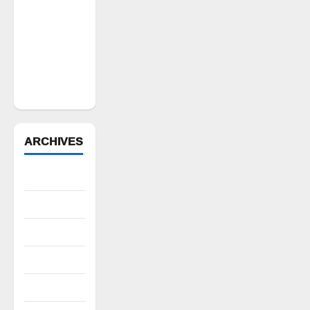
భూముల్లో
ఫారెస్ట్
ట్రెంచింగ్‌పై
భగ్గుమన్న
మల్యాల
గ్రామస్థులు
ARCHIVES
August 2026
July 2026
June 2026
May 2026
April 2026