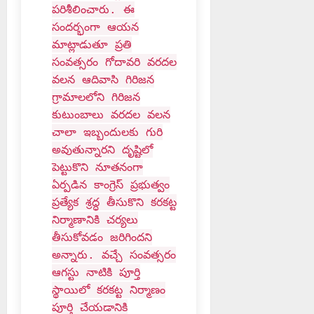
పరిశీలించారు. ఈ
సందర్భంగా ఆయన
మాట్లాడుతూ ప్రతి
సంవత్సరం గోదావరి వరదల
వలన ఆదివాసి గిరిజన
గ్రామాలలోని గిరిజన
కుటుంబాలు వరదల వలన
చాలా ఇబ్బందులకు గురి
అవుతున్నారని దృష్టిలో
పెట్టుకొని నూతనంగా
ఏర్పడిన కాంగ్రెస్ ప్రభుత్వం
ప్రత్యేక శ్రద్ధ తీసుకొని కరకట్ట
నిర్మాణానికి చర్యలు
తీసుకోవడం జరిగిందని
అన్నారు. వచ్చే సంవత్సరం
ఆగస్టు నాటికి పూర్తి
స్థాయిలో కరకట్ట నిర్మాణం
పూర్తి చేయడానికి