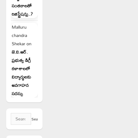
సంతకాలతో
రిజిస్ట్రేషన్లు..?
Malluru
chandra
Shekar
on
జె.వి.ఆర్.
ప్రభుత్వ డిగ్రీ
కళాశాలలో
విద్యార్థులకు
అవగాహన
సదస్సు
Search
for: