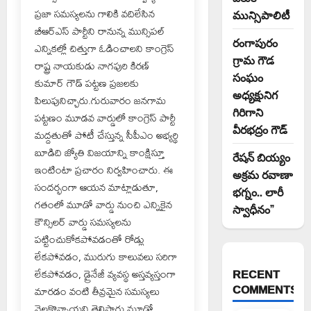
ప్రజా సమస్యలను గాలికి వదిలేసిన
మున్సిపాలిటీ
బీఆర్‌ఎస్ పార్టీని రానున్న మున్సిపల్
రంగాపురం
ఎన్నికల్లో చిత్తుగా ఓడించాలని కాంగ్రెస్
గ్రామ గౌడ
రాష్ట్ర నాయకుడు నాగపురి కిరణ్
సంఘం
కుమార్ గౌడ్ పట్టణ ప్రజలకు
అధ్యక్షునిగ
పిలుపునిచ్చారు.గురువారం జనగామ
గిరిగాని
పట్టణం మూడవ వార్డులో కాంగ్రెస్ పార్టీ
వీరభద్రం గౌడ్
మద్దతుతో పోటీ చేస్తున్న సీపీఎం అభ్యర్థి
బూడిది జ్యోతి విజయాన్ని కాంక్షిస్తూ
రేషన్ బియ్యం
ఇంటింటా ప్రచారం నిర్వహించారు. ఈ
అక్రమ రవాణా
సందర్భంగా ఆయన మాట్లాడుతూ,
భగ్నం.. లారీ
గతంలో మూడో వార్డు నుంచి ఎన్నికైన
స్వాధీనం”
కౌన్సిలర్ వార్డు సమస్యలను
పట్టించుకోకపోవడంతో రోడ్లు
లేకపోవడం, మురుగు కాలువలు సరిగా
లేకపోవడం, డ్రైనేజీ వ్యవస్థ అస్తవ్యస్తంగా
RECENT
COMMENTS
మారడం వంటి తీవ్రమైన సమస్యలు
నెలకొన్నాయని తెలిపారు.మూడో