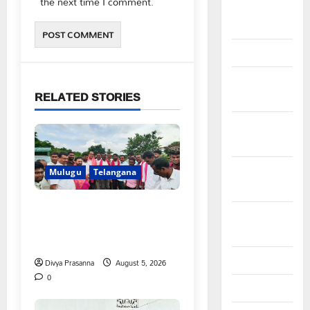
the next time I comment.
February
2026
January 2026
December
RELATED STORIES
2025
November
2025
October
Mulugu
Telangana
2025
వెంకటాపురంలో BRS జిల్లా
September
అధ్యక్షులు కాకులమర్రి లక్ష్మణ్
2025
బాబుకు ఘన సన్మానం
August 2025
Divya Prasanna
August 5, 2026
0
July 2025