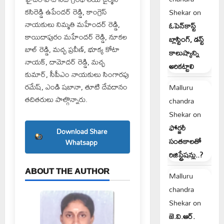
కసిరెడ్డి ఉపేందర్ రెడ్డి, కాంగ్రెస్
Shekar
on
నాయకులు నిమ్మతి మహేందర్ రెడ్డి,
ఓపెన్‌కాస్ట్
కాయిదాపురం మహేందర్ రెడ్డి, నూకల
బ్లాస్టింగ్, డస్ట్
బాల్ రెడ్డి, మచ్చ ప్రవీణ్, భూక్య కోటా
కాలుష్యాన్ని
నాయక్, దామోదర్ రెడ్డి, మచ్చ
అరికట్టాలి
కుమార్, సీపీఎం నాయకులు సింగారపు
రమేష్, ఎండి షబానా, తూటి దేవదానం
Malluru
తదితరులు పాల్గొన్నారు.
chandra
Shekar
on
ఫోర్జరీ
Download Share
సంతకాలతో
Whatsapp
రిజిస్ట్రేషన్లు..?
ABOUT THE AUTHOR
Malluru
chandra
Shekar
on
జె.వి.ఆర్.