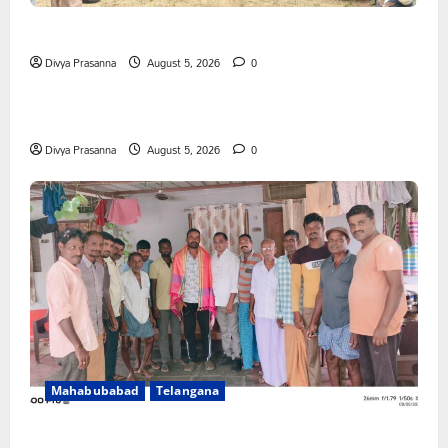
తేజశ్రీ కుటుంబాన్ని పరామర్శించిన కాకులమర్రి లక్ష్మణ్ బాబు
Divya Prasanna
August 5, 2026
0
Mahabubabad
Telangana
పేరుకే మున్సిపాలిటీ
Divya Prasanna
August 5, 2026
0
Mahabubabad
Telangana
రంగాపురం గ్రామ గౌడ సంఘం అధ్యక్షునిగ గిరిగాని వీరభద్రం గౌడ్