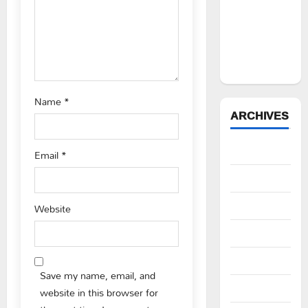
n
రేషన్ బియ్యం
అక్రమ రవాణా
భగ్నం.. లారీ
స్వాధీనం”
Name
*
ARCHIVES
August 2026
Email
*
July 2026
June 2026
Website
May 2026
April 2026
Save my name, email, and
March 2026
website in this browser for