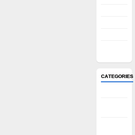
August 2022
July 2022
March 2022
February
2022
CATEGORIES
Anantapur
Andhra
Pradesh
Bhadradri
Kothagudem