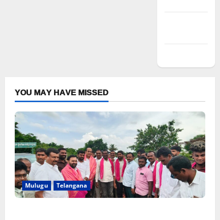
Entries feed
Comments
feed
WordPress.org
YOU MAY HAVE MISSED
Mulugu
Telangana
వెంకటాపురంలో BRS జిల్లా అధ్యక్షులు కాకులమర్రి లక్ష్మణ్ బాబుకు