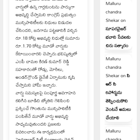
Malluru
వార్డులో ఉన్న గార్లకుంటను పార్కుగా
chandra
అభివృద్ధి చేస్తామని కాంగ్రెస్ ప్రభుత్వం
Shekar
on
మున్సిపాలిటీలకు నిధులు విడుదల
సూపరవైజర్
చేసిందని, జనగామ పట్టణానికి వచ్చిన
భవాని సేవలకు
రూ.18 కోట్ల అభివృద్ధి నిధుల్లో సుమారు
చిరు సత్కారం
రూ.1.70 కోట్లు మూడో వార్డుకు
కేటాయించారని చెప్పారు.భవిష్యత్తులో
Malluru
ఎంపీ చామల కిరణ్ కుమార్ రెడ్డి
chandra
సహకారంతో రోడ్లు, మోరీలు,
Shekar
on
పి
అండర్‌గ్రౌండ్ డ్రైనేజీ ఏర్పాటుకు కృషి
ఆర్ సి
చేస్తామని హామీ ఇచ్చారు.
రిపోర్టును
వార్డు సమస్యలపై సంపూర్ణ అవగాహన
కలిగిన బూడిది జ్యోతిని గెలిపించి
తెప్పించుకొని
ప్రశ్నించే గొంతును మున్సిపాలిటీకి
వెంటనే అమలు
పంపితేనే మూడో వార్డు అభివృద్ధి
చేయాలి
సాధ్యమవుతుందని ప్రజలకు
Malluru
వివరించారు.ఈ కార్యక్రమంలో
chandra
హైదరాబాద్ సిటీ గ్రంథాలయ చైర్మన్