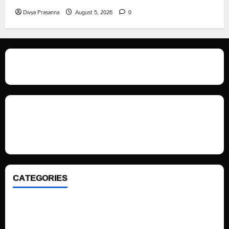
Divya Prasanna
August 5, 2026
0
We love WordPress and we are here to provide you with professional
looking WordPress themes so that you can take your website one step
ahead. We focus on simplicity, elegant design and clean code.
CATEGORIES
Home
Sports