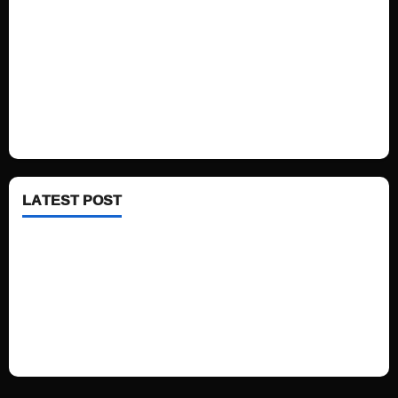
Politics
Technology
Fashion
Health
LATEST POST
See latest Trump and Biden polling of America
Electric trains in Ukrainian cities
A volcano is erupting again in Japan
A healthy diet is always better than dieting.