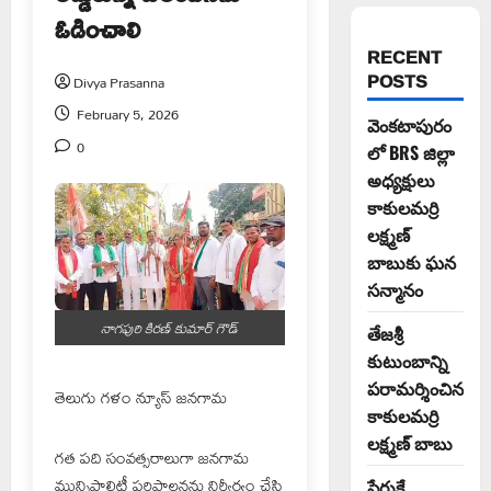
ఓడించాలి
RECENT
POSTS
Divya Prasanna
February 5, 2026
వెంకటాపురం
0
లో BRS జిల్లా
అధ్యక్షులు
కాకులమర్రి
లక్ష్మణ్
బాబుకు ఘన
సన్మానం
నాగపురి కిరణ్ కుమార్ గౌడ్
తేజశ్రీ
కుటుంబాన్ని
పరామర్శించిన
తెలుగు గళం న్యూస్ జనగామ
కాకులమర్రి
లక్ష్మణ్ బాబు
గత పది సంవత్సరాలుగా జనగామ
మున్సిపాలిటీ పరిపాలనను నిర్వీర్యం చేసి
పేరుకే