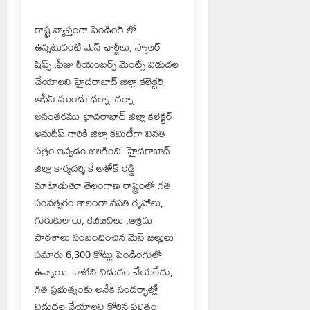
రాష్ట్ర వ్యాప్తంగా పెండింగ్ లో
ఉన్నటువంటి మెస్ ఛార్జీలు, స్కాలర్
షిప్స్ ,ఫీజు రీయంబర్స్ మెంట్స్ విడుదల
చేయాలని హైదరాబాద్ జిల్లా కలెక్టర్
ఆఫీస్ ముందు ధర్నా. ధర్నా
అనంతరము హైదరాబాద్ జిల్లా కలెక్టర్
అనుదీప్ గారికి జిల్లా కమిటీగా వినతి
పత్రం ఇవ్వడం జరిగింది. హైదరాబాద్
జిల్లా కార్యదర్శి కే అశోక్ రెడ్డి
మాట్లాడుతూ తెలంగాణ రాష్ట్రంలో గత
సంవత్సరం కాలంగా వసతి గృహాలు,
గురుకులాలు, కెజిబివిలు ,ఆశ్రమ
పాఠశాలు సంబంధించిన మెస్ బిల్లులు
సమారు 6,300 కోట్లు పెండింగులో
ఉన్నాయి. వాటిని విడుదల చేయలేదు,
గత ప్రభుత్వంకు అనేక సందర్భాల్లో
విడుదల చేయాలని కోరిన ఫలితం