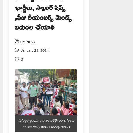
ఛార్జీలు, స్కాలర్ షిప్స్
,ఫీజు రీయంబర్స్ మెంట్స్
విడుదల చేయాలి
E69NEWS
January 29, 2024
0
telugu galam news e69news local
news daily news today news