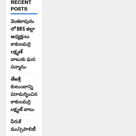
RECENT
POSTS
వెంకటాపురం
లో BRS జిల్లా
అధ్యక్షులు
కాకులమర్రి
లక్ష్మణ్
బాబుకు ఘన
సన్మానం
తేజశ్రీ
కుటుంబాన్ని
పరామర్శించిన
కాకులమర్రి
లక్ష్మణ్ బాబు
పేరుకే
మున్సిపాలిటీ