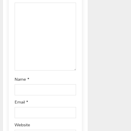
g
a
t
i
o
n
Name
*
Email
*
Website