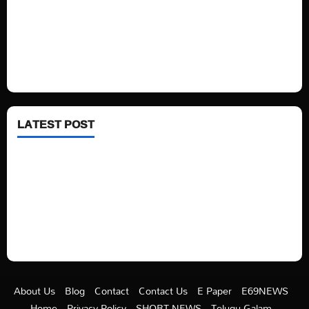
Technology
Fashion
Health
LATEST POST
See latest Trump and Biden polling of America
Electric trains in Ukrainian cities
A volcano is erupting again in Japan
A healthy diet is always better than dieting.
About Us
Blog
Contact
Contact Us
E Paper
E69NEWS
Home
Privacy Policy
SHORT NEWS
Telugu Galam