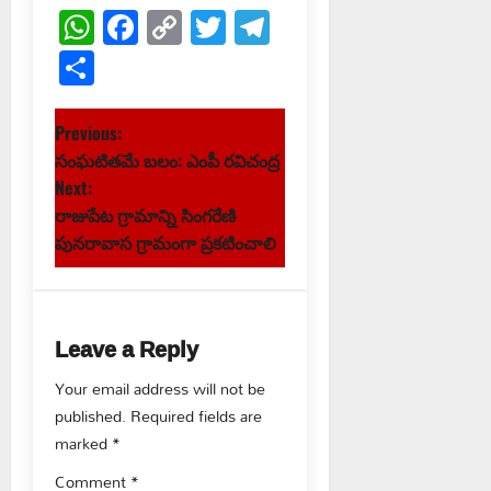
WhatsApp
Facebook
Copy
Twitter
Telegram
Link
Share
P
Previous:
సంఘటితమే బలం: ఎంపీ రవిచంద్ర
o
Next:
s
రాజుపేట గ్రామాన్ని సింగరేణి
పునరావాస గ్రామంగా ప్రకటించాలి
t
n
Leave a Reply
a
Your email address will not be
v
published.
Required fields are
marked
*
i
Comment
*