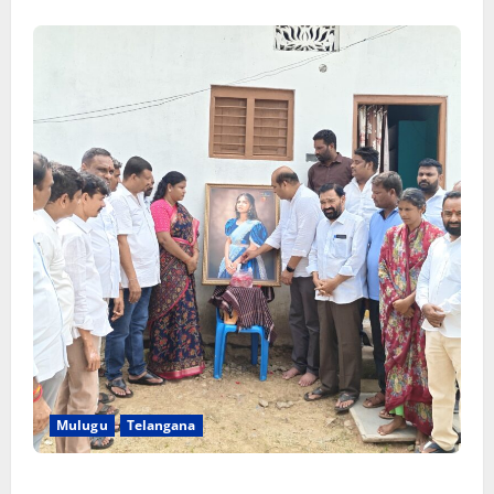
Mulugu
Telangana
తేజశ్రీ కుటుంబాన్ని పరామర్శించిన కాకులమర్రి లక్ష్మణ్ బాబు