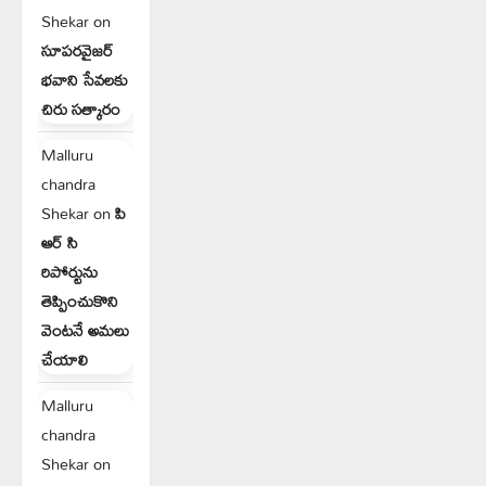
Shekar
on
సూపరవైజర్
భవాని సేవలకు
చిరు సత్కారం
Malluru
chandra
Shekar
on
పి
ఆర్ సి
రిపోర్టును
తెప్పించుకొని
వెంటనే అమలు
చేయాలి
Malluru
chandra
Shekar
on