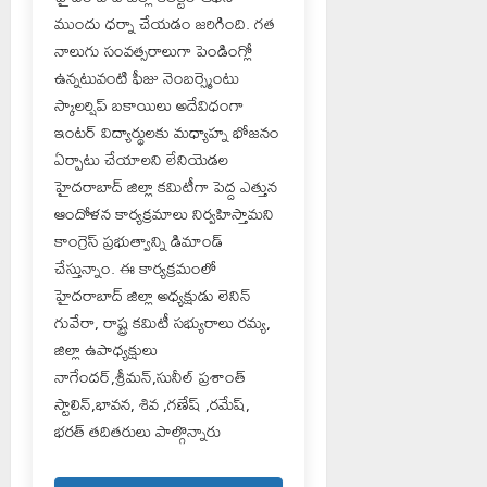
ముందు ధర్నా చేయడం జరిగింది. గత
నాలుగు సంవత్సరాలుగా పెండింగ్లో
ఉన్నటువంటి ఫీజు నెంబర్స్మెంటు
స్కాలర్షిప్ బకాయిలు అదేవిధంగా
ఇంటర్ విద్యార్థులకు మధ్యాహ్న భోజనం
ఏర్పాటు చేయాలని లేనియెడల
హైదరాబాద్ జిల్లా కమిటీగా పెద్ద ఎత్తున
ఆందోళన కార్యక్రమాలు నిర్వహిస్తామని
కాంగ్రెస్ ప్రభుత్వాన్ని డిమాండ్
చేస్తున్నాం. ఈ కార్యక్రమంలో
హైదరాబాద్ జిల్లా అధ్యక్షుడు లెనిన్
గువేరా, రాష్ట్ర కమిటీ సభ్యురాలు రమ్య,
జిల్లా ఉపాధ్యక్షులు
నాగేందర్,శ్రీమన్,సునీల్ ప్రశాంత్
స్టాలిన్,భావన, శివ ,గణేష్ ,రమేష్,
భరత్ తదితరులు పాల్గొన్నారు