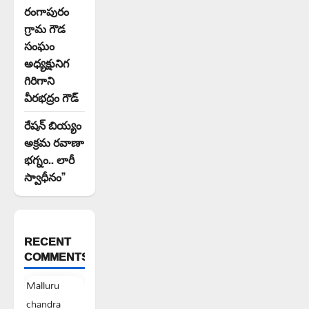
రంగాపురం
గ్రామ గౌడ
సంఘం
అధ్యక్షునిగ
గిరిగాని
వీరభద్రం గౌడ్
రేషన్ బియ్యం
అక్రమ రవాణా
భగ్నం.. లారీ
స్వాధీనం”
RECENT
COMMENTS
Malluru
chandra