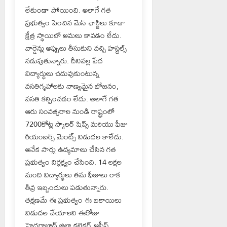
లేకుండా పోయింది. అలాగే గత
ప్రభుత్వం పెంచిన మెస్ ఛార్జీలు కూడా
క్షేత్ర స్థాయిలో అమలు కావడం లేదు.
వార్డెన్లు అప్పులు తీసుకుని వచ్చి హస్టల్స్
నడుపుతున్నారు. దీనివల్ల పేద
విద్యార్థులు చదువుకుంటున్న
వసతిగృహాలకు నాణ్యమైన భోజనం,
వసతి కల్పించడం లేదు. అలాగే గత
ఆరు సంవత్సరాల నుండి రాష్ట్రంలో
7200కోట్ల స్కాలర్ షిప్స్ మరియు ఫీజు
రీయంబర్స్ మెంట్స్ విడుదల కాలేదు.
అనేక సార్లు ఉద్యమాలు చేసిన గత
ప్రభుత్వం నిర్లక్ష్యం చేసింది. 14 లక్షల
మంది విద్యార్థులు తమ ఫీజులు రాక
తీవ్ర ఇబ్బందులు పడుతున్నారు.
తక్షణమే ఈ ప్రభుత్వం ఈ బకాయిలు
విడుదల చేయాలని ఈరోజు
హైదరాబాద్ జిల్లా కలెక్టర్ ఆఫీస్