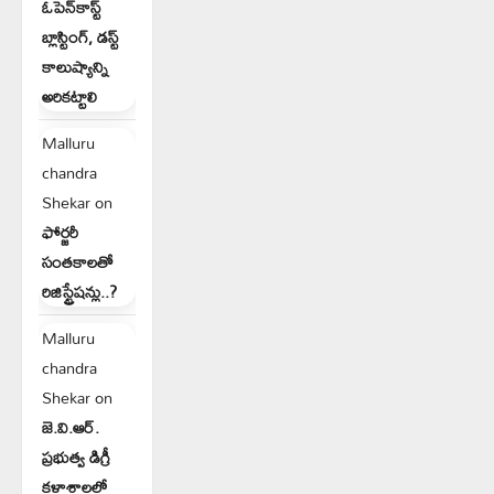
ఓపెన్‌కాస్ట్
బ్లాస్టింగ్, డస్ట్
కాలుష్యాన్ని
అరికట్టాలి
Malluru
chandra
Shekar
on
ఫోర్జరీ
సంతకాలతో
రిజిస్ట్రేషన్లు..?
Malluru
chandra
Shekar
on
జె.వి.ఆర్.
ప్రభుత్వ డిగ్రీ
కళాశాలలో