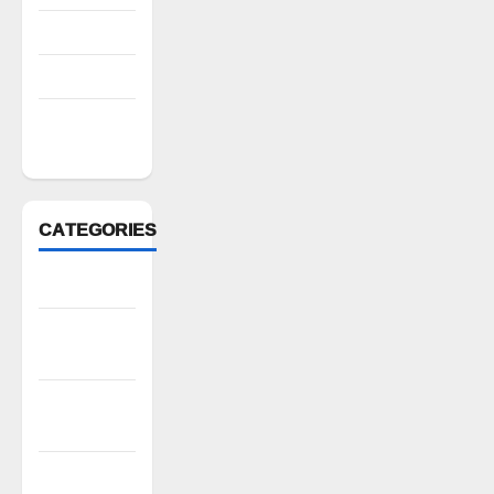
July 2022
March 2022
February
2022
CATEGORIES
Anantapur
Andhra
Pradesh
Bhadradri
Kothagudem
CableTV live