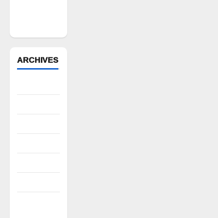
భగ్నం.. లారీ
స్వాధీనం”
ARCHIVES
August 2026
July 2026
June 2026
May 2026
April 2026
March 2026
February
2026