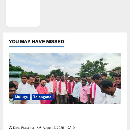
feed
WordPress.org
YOU MAY HAVE MISSED
Mulugu
Telangana
వెంకటాపురంలో BRS జిల్లా అధ్యక్షులు కాకులమర్రి లక్ష్మణ్ బాబుకు
ఘన సన్మానం
Divya Prasanna
August 5, 2026
0