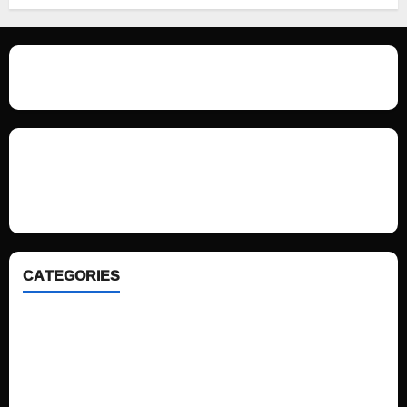
We love WordPress and we are here to provide you with professional
looking WordPress themes so that you can take your website one step
ahead. We focus on simplicity, elegant design and clean code.
CATEGORIES
Home
Sports
Politics