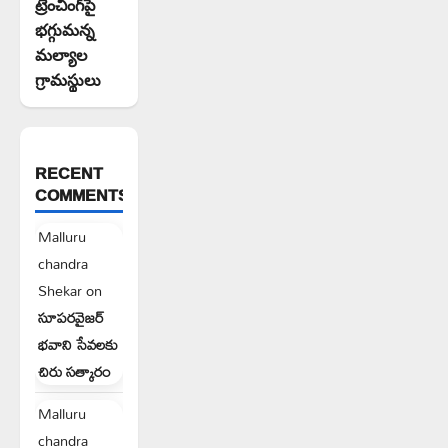
ట్రెంచింగ్‌పై
భగ్గుమన్న
మల్యాల
గ్రామస్థులు
RECENT
COMMENTS
Malluru
chandra
Shekar
on
సూపరవైజర్
భవాని సేవలకు
చిరు సత్కారం
Malluru
chandra