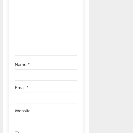
t
i
o
n
Name
*
Email
*
Website