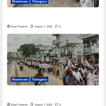
Khammam
Telangana
FFS యాప్ విధానం రద్దు చేయాలి: మోరంపూడి
వెంకటేశ్వరరావు
Divya Prasanna
August 7, 2026
0
Khammam
Telangana
కూటమి ప్రభుత్వం ఎన్నికల ముందు విద్యార్థులకు ఇచ్చిన హామీలను
వెంటనే అమలు చేయాలి: ఎస్ఎఫ్ఐ”
Divya Prasanna
August 7, 2026
0