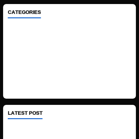
CATEGORIES
Home
Sports
Politics
Technology
Fashion
Health
LATEST POST
See latest Trump and Biden polling of America