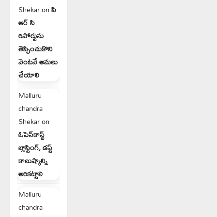
Shekar
on
పి
ఆర్ సి
రిపోర్టును
తెప్పించుకొని
వెంటనే అమలు
చేయాలి
Malluru
chandra
Shekar
on
ఓపెన్‌కాస్ట్
బ్లాస్టింగ్, డస్ట్
కాలుష్యాన్ని
అరికట్టాలి
Malluru
chandra