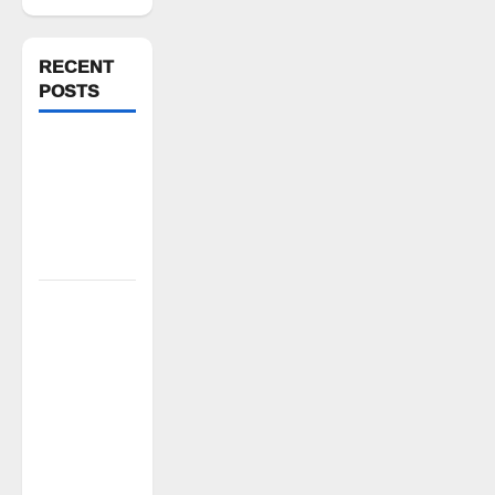
RECENT
POSTS
FFS యాప్
విధానం రద్దు
చేయాలి:
మోరంపూడి
వెంకటేశ్వరరావు
కూటమి
ప్రభుత్వం
ఎన్నికల
ముందు
విద్యార్థులకు
ఇచ్చిన
హామీలను