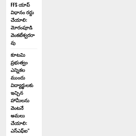
FFS యాప్
విధానం రద్దు
చేయాలి:
మోరంపూడి
వెంకటేశ్వరరా
వు
కూటమి
ప్రభుత్వం
ఎన్నికల
ముందు
విద్యార్థులకు
ఇచ్చిన
హామీలను
వెంటనే
అమలు
చేయాలి:
ఎస్ఎఫ్ఐ”