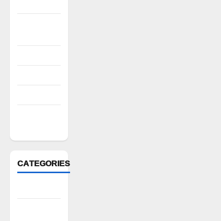
2022
October
2022
August 2022
July 2022
March 2022
February
2022
CATEGORIES
Anantapur
Andhra
Pradesh