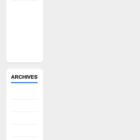
పోడు
భూముల్లో
ఫారెస్ట్
ట్రెంచింగ్‌పై
భగ్గుమన్న
మల్యాల
గ్రామస్థులు
ARCHIVES
August 2026
July 2026
June 2026
May 2026