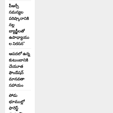
పీఆర్సీ
సమస్యల
పరిష్కారానికి
నల్ల
బ్యాడ్జీలతో
ఉపాధ్యాయు
ల నిరసన”
ఆపదలో ఉన్న
కుటుంబానికి
చేయూత
ఫౌండేషన్
మానవతా
సహాయం
పోడు
భూముల్లో
ఫారెస్ట్