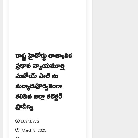
రాష్ట్ర హైకోర్టు తాత్కాలిక
ప్రధాన న్యాయమూర్తి
సుజోయ్ పాల్ ను
మర్యాదపూర్వకంగా
కలిసిన జిల్లా కలెక్టర్
ప్రావీణ్య
E69NEWS
March 8, 2025