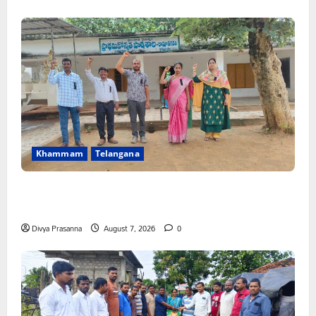
Khammam
Telangana
పీఆర్సీ సమస్యల పరిష్కారానికి నల్ల బ్యాడ్జీలతో ఉపాధ్యాయుల
నిరసన”
Divya Prasanna
August 7, 2026
0