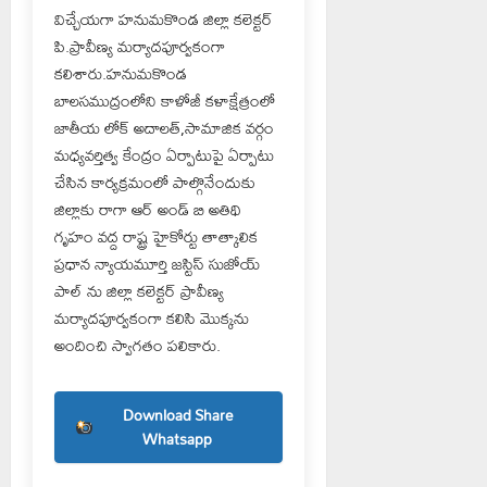
విచ్చేయగా హనుమకొండ జిల్లా కలెక్టర్
పి.ప్రావీణ్య మర్యాదపూర్వకంగా
కలిశారు.హనుమకొండ
బాలసముద్రంలోని కాళోజీ కళాక్షేత్రంలో
జాతీయ లోక్ అదాలత్,సామాజిక వర్గం
మధ్యవర్తిత్వ కేంద్రం ఏర్పాటుపై ఏర్పాటు
చేసిన కార్యక్రమంలో పాల్గొనేందుకు
జిల్లాకు రాగా ఆర్ అండ్ బి అతిథి
గృహం వద్ద రాష్ట్ర హైకోర్టు తాత్కాలిక
ప్రధాన న్యాయమూర్తి జస్టిస్ సుజోయ్
పాల్ ను జిల్లా కలెక్టర్ ప్రావీణ్య
మర్యాదపూర్వకంగా కలిసి మొక్కను
అందించి స్వాగతం పలికారు.
Download Share
Whatsapp