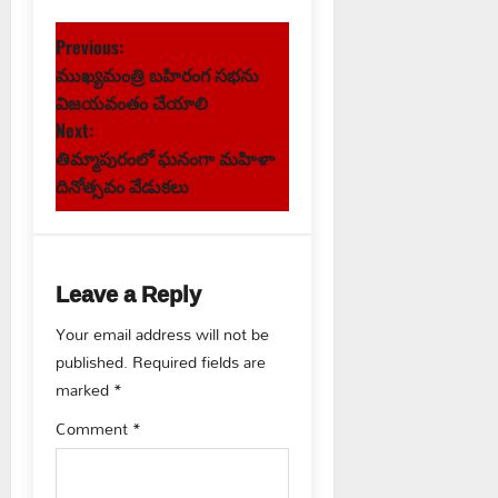
P
Previous:
ముఖ్యమంత్రి బహిరంగ సభను
o
విజయవంతం చేయాలి
s
Next:
తిమ్మాపురంలో ఘనంగా మహిళా
t
దినోత్సవం వేడుకలు
n
a
Leave a Reply
v
Your email address will not be
published.
Required fields are
i
marked
*
g
Comment
*
a