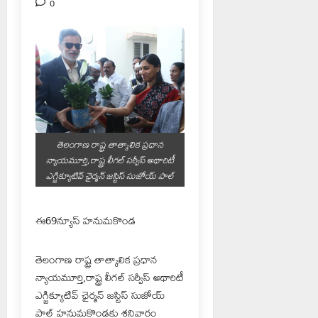
0
తెలంగాణ రాష్ట్ర తాత్కాలిక ప్రధాన
న్యాయమూర్తి,రాష్ట్ర లీగల్ సర్వీస్ అథారిటీ
ఎగ్జిక్యూటివ్ ఛైర్మన్ జస్టిస్ సుజోయ్ పాల్
ఈ69న్యూస్ హనుమకొండ
తెలంగాణ రాష్ట్ర తాత్కాలిక ప్రధాన
న్యాయమూర్తి,రాష్ట్ర లీగల్ సర్వీస్ అథారిటీ
ఎగ్జిక్యూటివ్ ఛైర్మన్ జస్టిస్ సుజోయ్
పాల్ హనుమకొండకు శనివారం