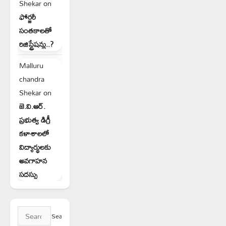
Shekar
on
ఫోర్జరీ
సంతకాలతో
రిజిస్ట్రేషన్లు..?
Malluru
chandra
Shekar
on
జె.వి.ఆర్.
ప్రభుత్వ డిగ్రీ
కళాశాలలో
విద్యార్థులకు
అవగాహన
సదస్సు
Search
for: