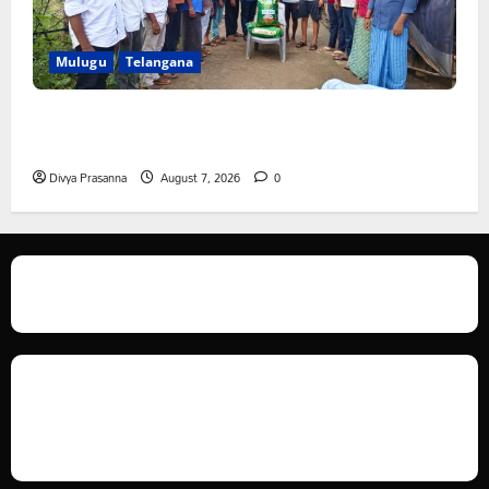
Mulugu
Telangana
ఆపదలో ఉన్న కుటుంబానికి చేయూత ఫౌండేషన్ మానవతా
సహాయం
Divya Prasanna
August 7, 2026
0
We love WordPress and we are here to provide you with professional
looking WordPress themes so that you can take your website one step
ahead. We focus on simplicity, elegant design and clean code.