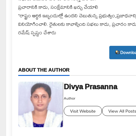
ప్రచారానికి కాదు, సంక్షేమానికి ఖర్చు చేయాలి
“రాష్ట్రం ఆర్థిక ఇబ్బందుల్లో ఉందని చెబుతున్న ప్రభుత్వం,ప్రజాధన
వినియోగించాలి. రైతులకు కావాల్సింది సభలు కాదు, ప్రచారం 
రమేష్ స్పష్టం చేశారు
Downloa
ABOUT THE AUTHOR
Divya Prasanna
Author
Visit Website
View All Post