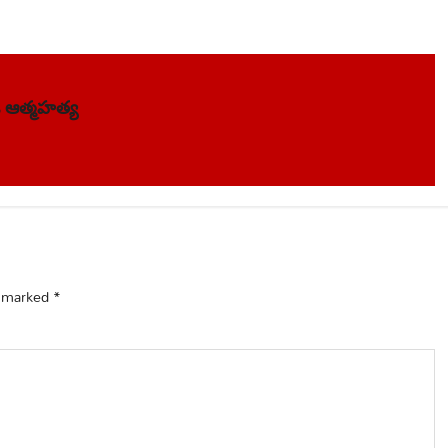
ి ఆత్మహత్య
e marked
*