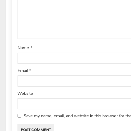
a
t
i
o
Name
*
n
Email
*
Website
Save my name, email, and website in this browser for th