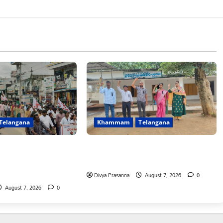
Telangana
Khammam
Telangana
 ఎన్నికల ముందు
పీఆర్సీ సమస్యల పరిష్కారానికి నల్ల
చిన హామీలను వెంటనే
బ్యాడ్జీలతో ఉపాధ్యాయుల నిరసన”
ఎస్ఎఫ్ఐ”
Divya Prasanna
August 7, 2026
0
August 7, 2026
0