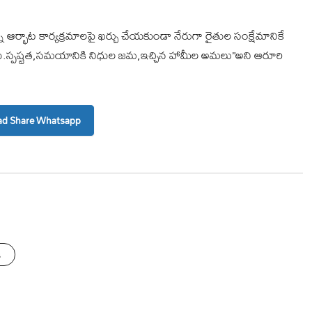
ాన్ని ఆర్భాట కార్యక్రమాలపై ఖర్చు చేయకుండా నేరుగా రైతుల సంక్షేమానికే
కాదు.స్పష్టత,సమయానికి నిధుల జమ,ఇచ్చిన హామీల అమలు”అని ఆరూరి
d Share Whatsapp
s