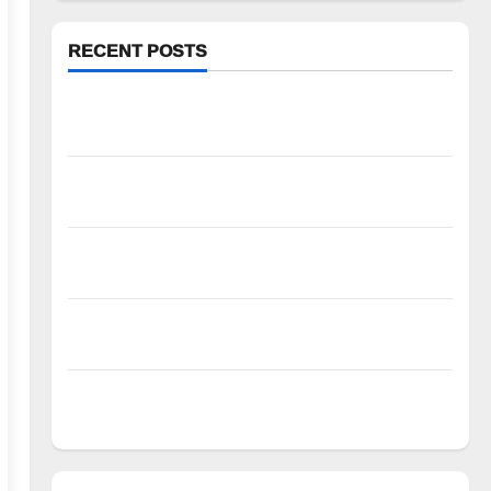
RECENT POSTS
ఘనపూర్ రిజర్వాయర్ ఆయకట్టుకు పూర్తి స్థాయిలో
సాగునీరు
FFS యాప్ విధానం రద్దు చేయాలి: మోరంపూడి
వెంకటేశ్వరరావు
కూటమి ప్రభుత్వం ఎన్నికల ముందు విద్యార్థులకు ఇచ్చిన
హామీలను వెంటనే అమలు చేయాలి: ఎస్ఎఫ్ఐ”
పీఆర్సీ సమస్యల పరిష్కారానికి నల్ల బ్యాడ్జీలతో
ఉపాధ్యాయుల నిరసన”
ఆపదలో ఉన్న కుటుంబానికి చేయూత ఫౌండేషన్ మానవతా
సహాయం