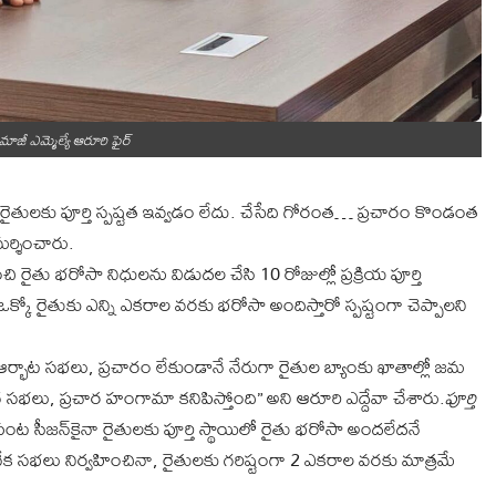
ాజీ ఎమ్మెల్యే ఆరూరి ఫైర్
, రైతులకు పూర్తి స్పష్టత ఇవ్వడం లేదు. చేసేది గోరంత… ప్రచారం కొండంత
మర్శించారు.
ైతు భరోసా నిధులను విడుదల చేసి 10 రోజుల్లో ప్రక్రియ పూర్తి
 ఒక్కో రైతుకు ఎన్ని ఎకరాల వరకు భరోసా అందిస్తారో స్పష్టంగా చెప్పాలని
్భాట సభలు, ప్రచారం లేకుండానే నేరుగా రైతుల బ్యాంకు ఖాతాల్లో జమ
గ సభలు, ప్రచార హంగామా కనిపిస్తోంది” అని ఆరూరి ఎద్దేవా చేశారు.
పూర్తి
క పంట సీజన్‌కైనా రైతులకు పూర్తి స్థాయిలో రైతు భరోసా అందలేదనే
క సభలు నిర్వహించినా, రైతులకు గరిష్టంగా 2 ఎకరాల వరకు మాత్రమే