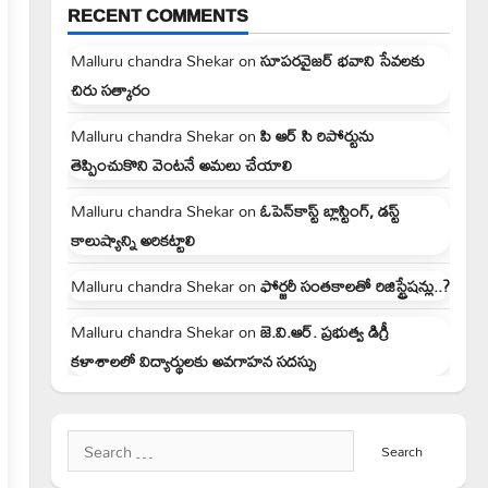
RECENT COMMENTS
Malluru chandra Shekar
on
సూపరవైజర్ భవాని సేవలకు
చిరు సత్కారం
Malluru chandra Shekar
on
పి ఆర్ సి రిపోర్టును
తెప్పించుకొని వెంటనే అమలు చేయాలి
Malluru chandra Shekar
on
ఓపెన్‌కాస్ట్ బ్లాస్టింగ్, డస్ట్
కాలుష్యాన్ని అరికట్టాలి
Malluru chandra Shekar
on
ఫోర్జరీ సంతకాలతో రిజిస్ట్రేషన్లు..?
Malluru chandra Shekar
on
జె.వి.ఆర్. ప్రభుత్వ డిగ్రీ
కళాశాలలో విద్యార్థులకు అవగాహన సదస్సు
Search
for: