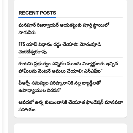
RECENT POSTS
ఘనపూర్ రిజర్వాయర్ ఆయకట్టుకు పూర్తి స్థాయిలో
సాగునీరు
FFS యాప్ విధానం రద్దు చేయాలి: మోరంపూడి
వెంకటేశ్వరరావు
కూటమి ప్రభుత్వం ఎన్నికల ముందు విద్యార్థులకు ఇచ్చిన
హామీలను వెంటనే అమలు చేయాలి: ఎస్ఎఫ్ఐ”
పీఆర్సీ సమస్యల పరిష్కారానికి నల్ల బ్యాడ్జీలతో
ఉపాధ్యాయుల నిరసన”
ఆపదలో ఉన్న కుటుంబానికి చేయూత ఫౌండేషన్ మానవతా
సహాయం