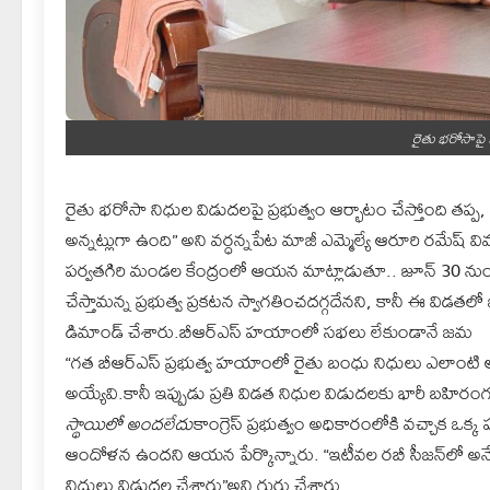
రైతు భరోసాపై మ
రైతు భరోసా నిధుల విడుదలపై ప్రభుత్వం ఆర్భాటం చేస్తోంది తప్ప
అన్నట్లుగా ఉంది” అని వర్ధన్నపేట మాజీ ఎమ్మెల్యే ఆరూరి రమేష్ వి
పర్వతగిరి మండల కేంద్రంలో ఆయన మాట్లాడుతూ.. జూన్ 30 నుంచి ర
చేస్తామన్న ప్రభుత్వ ప్రకటన స్వాగతించదగ్గదేనని, కానీ ఈ విడతలో
డిమాండ్ చేశారు.బీఆర్ఎస్ హయాంలో సభలు లేకుండానే జమ
“గత బీఆర్ఎస్ ప్రభుత్వ హయాంలో రైతు బంధు నిధులు ఎలాంటి ఆర
అయ్యేవి.కానీ ఇప్పుడు ప్రతి విడత నిధుల విడుదలకు భారీ బహిరం
స్థాయిలో అందలేదు
కాంగ్రెస్ ప్రభుత్వం అధికారంలోకి వచ్చాక ఒక్
ఆందోళన ఉందని ఆయన పేర్కొన్నారు. “ఇటీవల రబీ సీజన్‌లో అనే
నిధులు విడుదల చేశారు”అని గుర్తు చేశారు.