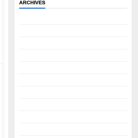
ARCHIVES
August 2026
July 2026
June 2026
May 2026
April 2026
March 2026
February 2026
January 2026
December 2025
November 2025