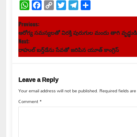
WhatsApp
Facebook
Copy
Twitter
Telegram
Share
Link
P
Previous:
ఆరోగ్య సమస్యలతో విరక్తి పురుగుల మందు తాగి వృద్ధుడ
o
Next:
s
రాహుల్ బర్త్‌డేను సేవతో జరిపిన యూత్ కాంగ్రెస్
t
n
Leave a Reply
a
Your email address will not be published.
Required fields ar
v
Comment
*
i
g