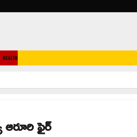
HEALTH
ే ఆరూరి ఫైర్