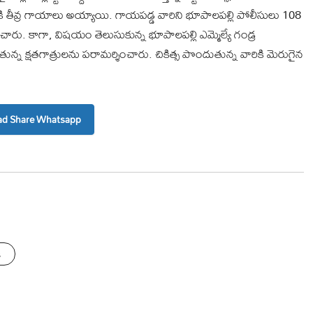
ికి తీవ్ర గాయాలు అయ్యాయి. గాయపడ్డ వారిని భూపాలపల్లి పోలీసులు 108
చారు. కాగా, విషయం తెలుసుకున్న భూపాలపల్లి ఎమ్మెల్యే గండ్ర
న్న క్షతగాత్రులను పరామర్శించారు. చికిత్స పొందుతున్న వారికి మెరుగైన
d Share Whatsapp
s