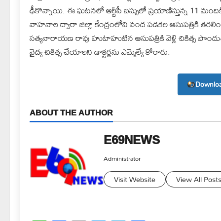
ఢీకొన్నాయి. ఈ ఘటనలో ఆర్టీసీ బస్సులో ప్రయాణిస్తున్న 11 మంద
వాహనాల ద్వారా జిల్లా కేంద్రంలోని వంద పడకల ఆసుపత్రికి తరలిం
సత్యనారాయణ రావు హుటాహుటిన ఆసుపత్రికి వెళ్లి చికిత్స పొందుతు
వైద్య చికిత్స చేయాలని డాక్టర్లను ఎమ్మెల్యే కోరారు.
Downloa
ABOUT THE AUTHOR
E69NEWS
Administrator
Visit Website
View All Post