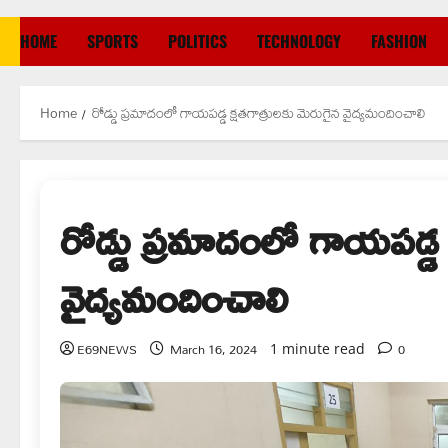
HOME
SPORTS
POLITICS
TECHNOLOGY
FASHION
Home
రోడ్డు ప్రమాదంలో గాయపడ్డ క్షతగాత్రులకు మెరుగైన వైద్యమందించాలి
రోడ్డు ప్రమాదంలో గాయపడ్డ 
వైద్యమందించాలి
E69NEWS
March 16, 2024
0
1 minute read