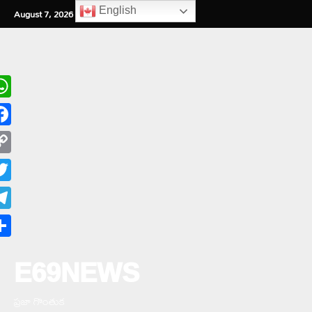
Skip
English
August 7, 2026
1:34:27 AM
to
content
hatsApp
cebook
opy
nk
itter
legram
are
E69NEWS
ప్రజా గొంతుక