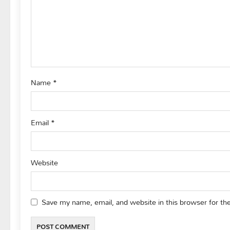
a
t
i
o
Name
*
n
Email
*
Website
Save my name, email, and website in this browser for th