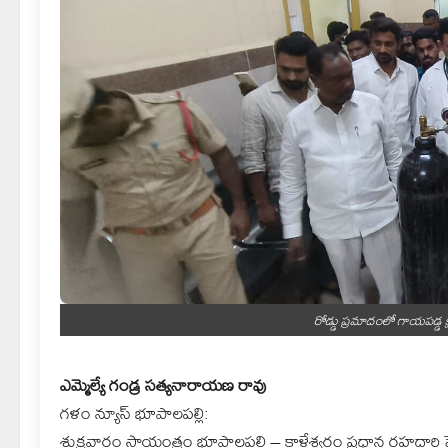
రోడ్డు ప్రమాదంలో గాయపడ్డ 
ఎమ్మెల్యే గండ్ర సత్యనారాయణ రావు
గళం న్యూస్ భూపాలపల్లి:
శుక్రవారం సాయంత్రం భూపాలపల్లి – కాళేశ్వరం ప్రధాన రహదారి పై మల్