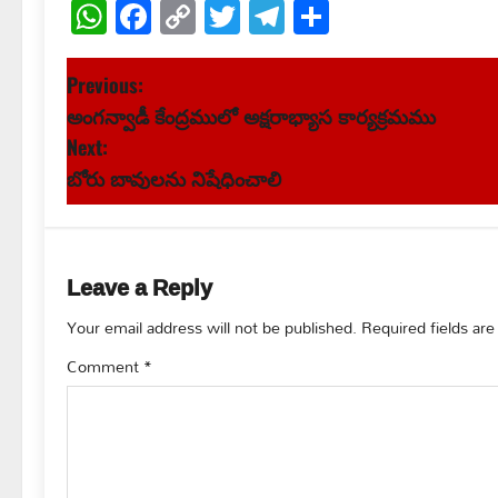
WhatsApp
Facebook
Copy
Twitter
Telegram
Share
Link
P
Previous:
అంగన్వాడీ కేంద్రములో అక్షరాభ్యాస కార్యక్రమము
o
Next:
s
బోరు బావులను నిషేధించాలి
t
n
Leave a Reply
a
Your email address will not be published.
Required fields ar
v
Comment
*
i
g