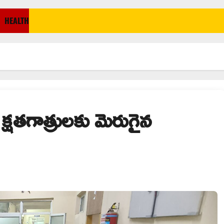
HEALTH
క్షతగాత్రులకు మెరుగైన