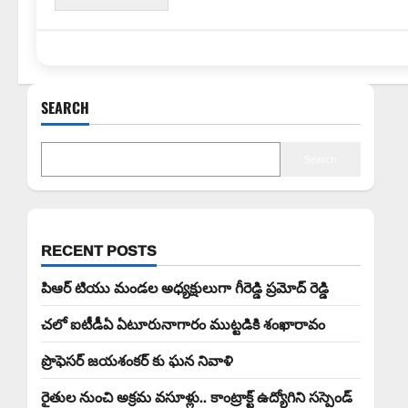
SEARCH
Search
RECENT POSTS
పిఆర్ టియు మండల అధ్యక్షులుగా గీరెడ్డి ప్రమోద్ రెడ్డి
చలో ఐటీడీఏ ఏటూరునాగారం ముట్టడికి శంఖారావం
ప్రొఫెసర్ జయశంకర్ కు ఘన నివాళి
రైతుల నుంచి అక్రమ వసూళ్లు.. కాంట్రాక్ట్ ఉద్యోగిని సస్పెండ్