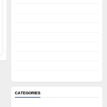
January 2023
December 2022
November 2022
October 2022
August 2022
July 2022
March 2022
February 2022
CATEGORIES
Anantapur