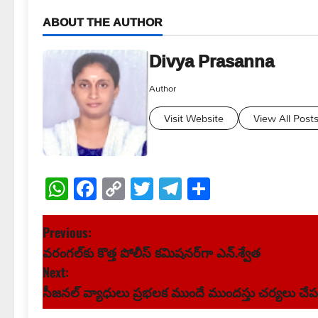
ABOUT THE AUTHOR
Divya Prasanna
Author
Visit Website
View All Post
WhatsApp
Facebook
Copy
Twitter
Telegram
Share
Link
P
Previous:
వరంగల్‌కు కొత్త పోలీస్ కమిషనర్‌గా ఎన్.శ్వేత
o
Next:
s
సీజనల్ వ్యాధులు ప్రభలక ముందే ముందస్తు చర్యలు చేపట