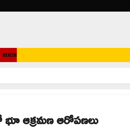
HEALTH
్‌లో భూ ఆక్రమణ ఆరోపణలు