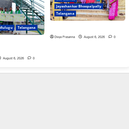
Jayashankar Bhoopalpally
Telangana
ప్రొఫెసర్ జయశంకర్ కు ఘన నివాళి
Mulugu
Telangana
Divya Prasanna
August 6, 2026
0
రునాగారం ముట్టడికి
August 6, 2026
0