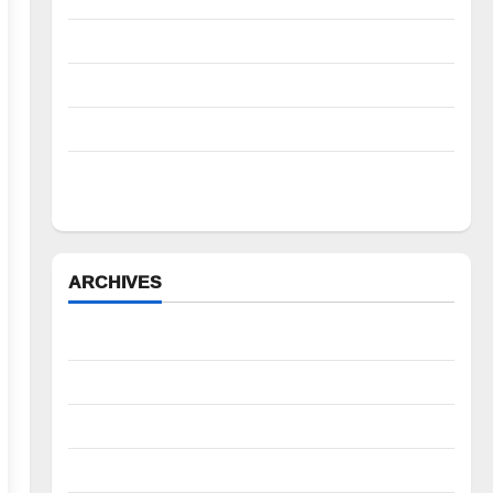
పిఆర్ టియు మండల అధ్యక్షులుగా గీరెడ్డి ప్రమోద్ రెడ్డి
చలో ఐటీడీఏ ఏటూరునాగారం ముట్టడికి శంఖారావం
ప్రొఫెసర్ జయశంకర్ కు ఘన నివాళి
రైతుల నుంచి అక్రమ వసూళ్లు.. కాంట్రాక్ట్ ఉద్యోగిని సస్పెండ్
చేయాలని సీపీఎం డిమాండ్
ARCHIVES
August 2026
July 2026
June 2026
May 2026