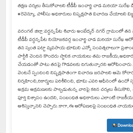
తక్షణ చర్యలు తీసుకోవాలని టీడీపీ ఇంచార్జి చాడ మరియా సురేఖ 
•రెవెన్యూ, పోలీసు అధికారులు నిష్పక్షపాత విచారణ చేయాలని విజ్ఞప
వరంగల్ జిల్లా:వర్ధన్నపేట శివారు అంబేద్కర్ నగర్ గ్రామంలో 
టీడీపీ వర్ధన్నపేట నియోజకవర్గ ఇంచార్జి చాడ మరియా సురేఖ ఆర
తన స్వంత పట్టా వ్యవసాయ భూమిని ఎన్నో సంవత్సరాలుగా ప్రశా
పార్టీకి చెందిన కొందరు స్థానిక నాయకులు తమ రాజకీయ,అధిక
చేయడంతో పాటు తనపై గొడవలకు దిగుతున్నారని ఆరోపించారు.ఈ వ
వెంటనే స్పందించి నిష్పక్షపాతంగా విచారణ జరపాలని ఆమె కోరారు.
నిర్వహించి,రికార్డులు పరిశీలించి, భూమి ఎవరి ఆధీనంలో ఉందో స్పష
అక్రమ ఆక్రమణలకు పాల్పడుతున్న వారిపై కఠిన చర్యలు తీసుకొని, 
పూర్తి విశ్వాసం ఉందని, సంబంధిత అధికారులు ఎలాంటి రాజకీయ ఒత
ఆశిస్తున్నానని చెప్పారు.కాగా,ఈ ఆరోపణలపై సంబంధిత నాయకులు,
Downloa