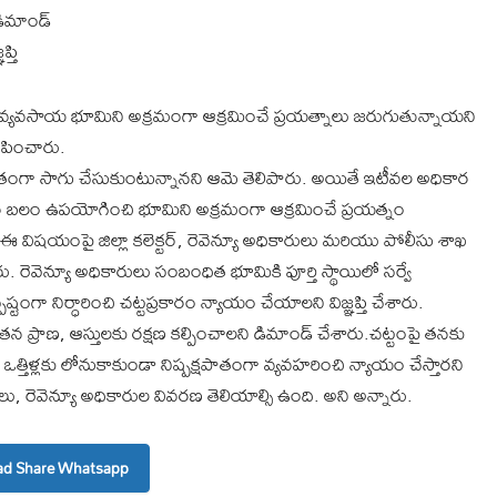
డిమాండ్
్తి
తన వ్యవసాయ భూమిని అక్రమంగా ఆక్రమించే ప్రయత్నాలు జరుగుతున్నాయని
ోపించారు.
ంతంగా సాగు చేసుకుంటున్నానని ఆమె తెలిపారు. అయితే ఇటీవల అధికార
ార బలం ఉపయోగించి భూమిని అక్రమంగా ఆక్రమించే ప్రయత్నం
ిషయంపై జిల్లా కలెక్టర్, రెవెన్యూ అధికారులు మరియు పోలీసు శాఖ
 రెవెన్యూ అధికారులు సంబంధిత భూమికి పూర్తి స్థాయిలో సర్వే
్టంగా నిర్ధారించి చట్టప్రకారం న్యాయం చేయాలని విజ్ఞప్తి చేశారు.
తన ప్రాణ, ఆస్తులకు రక్షణ కల్పించాలని డిమాండ్ చేశారు.చట్టంపై తనకు
్తిళ్లకు లోనుకాకుండా నిష్పక్షపాతంగా వ్యవహరించి న్యాయం చేస్తారని
 రెవెన్యూ అధికారుల వివరణ తెలియాల్సి ఉంది. అని అన్నారు.
d Share Whatsapp