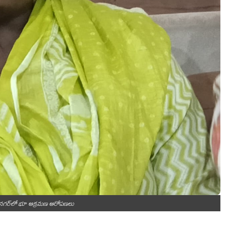
ర్ నగర్‌లో భూ ఆక్రమణ ఆరోపణలు