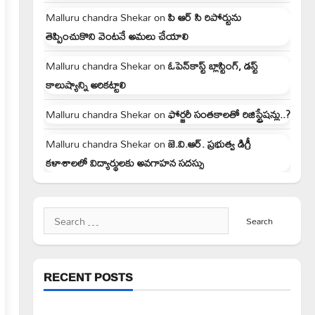
Malluru chandra Shekar
on
పి ఆర్ సి రిపోర్టును
తెప్పించుకొని వెంటనే అమలు చేయాలి
Malluru chandra Shekar
on
ఓపెన్‌కాస్ట్ బ్లాస్టింగ్, డస్ట్
కాలుష్యాన్ని అరికట్టాలి
Malluru chandra Shekar
on
ఫోర్జరీ సంతకాలతో రిజిస్ట్రేషన్లు..?
Malluru chandra Shekar
on
జె.వి.ఆర్. ప్రభుత్వ డిగ్రీ
కళాశాలలో విద్యార్థులకు అవగాహన సదస్సు
Search
for:
RECENT POSTS
పెద్ది సుదర్శన్ రెడ్డికి ఎమ్మెల్యే కడియం శ్రీహరి నివాళి