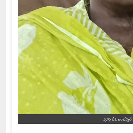
వర్ధన్నపేట అంబేద్క