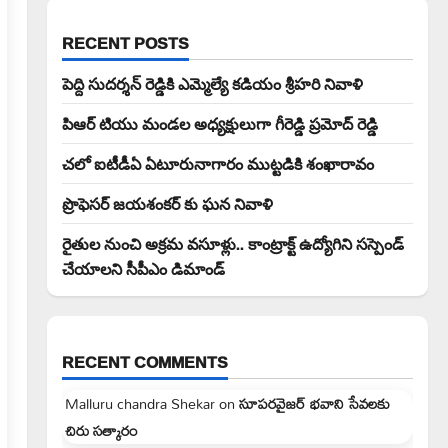
RECENT POSTS
పెద్ది సుదర్శన్ రెడ్డికి ఎమ్మెల్యే కడియం శ్రీహరి నివాళి
పిఆర్ టియు మండల అధ్యక్షులుగా గీరెడ్డి ప్రమోద్ రెడ్డి
చలో ఐటీడీఏ ఏటూరునాగారం ముట్టడికి శంఖారావం
ప్రొఫెసర్ జయశంకర్ కు ఘన నివాళి
రైతుల నుంచి అక్రమ వసూళ్లు.. కాంట్రాక్ట్ ఉద్యోగిని సస్పెండ్
చేయాలని సీపీఎం డిమాండ్
RECENT COMMENTS
Malluru chandra Shekar
on
సూపరవైజర్ భవాని సేవలకు
చిరు సత్కారం