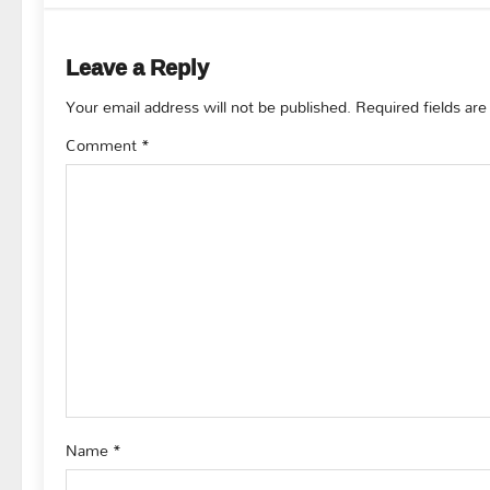
t
n
Leave a Reply
a
Your email address will not be published.
Required fields ar
v
Comment
*
i
g
a
t
i
o
Name
*
n