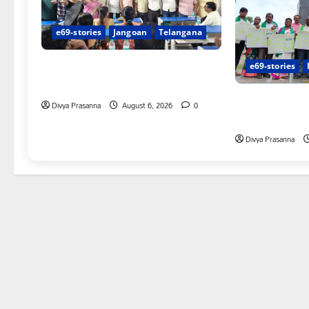
e69-stories
Jangoan
Telangana
పిఆర్ టియు మండల అధ్యక్షులుగా గీరెడ్డి
e69-stories
ప్రమోద్ రెడ్డి
చలో ఐటీడీఏ ఏటూ
Divya Prasanna
August 6, 2026
0
శంఖారావం
Divya Prasanna