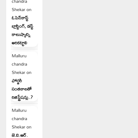
chandra
Shekar
on
ఓపెన్‌కాస్ట్
బ్లాస్టింగ్, డస్ట్
కాలుష్యాన్ని
అరికట్టాలి
Malluru
chandra
Shekar
on
ఫోర్జరీ
సంతకాలతో
రిజిస్ట్రేషన్లు..?
Malluru
chandra
Shekar
on
జె.వి.ఆర్.