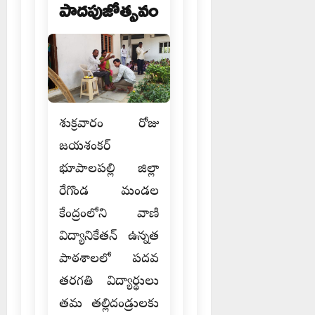
పాదపుజోత్సవం
శుక్రవారం రోజు
జయశంకర్
భూపాలపల్లి జిల్లా
రేగొండ మండల
కేంద్రంలోని వాణి
విద్యానికేతన్ ఉన్నత
పాఠశాలలో పదవ
తరగతి విద్యార్థులు
తమ తల్లిదండ్రులకు