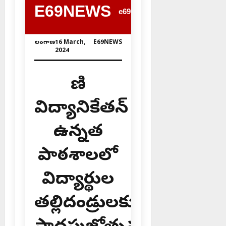
E69NEWS
e69news.com
తెలంగాణ
16 March,
E69NEWS
2024
వాణి
విద్యానికేతన్
ఉన్నత
పాఠశాలలో
విద్యార్థుల
తల్లిదండ్రులకు