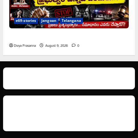
e69-stories
Jangoan
Telangana
అక్రమాలకు అడ్డుకట్ట ఎప్పుడు..?
Divya Prasanna
August 9, 2026
0
We love WordPress and we are here to provide you with professional
looking WordPress themes so that you can take your website one step
ahead. We focus on simplicity, elegant design and clean code.