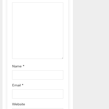
a
t
i
o
n
Name
*
Email
*
Website