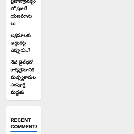
ప్రజాస్వామ్యం
లో ప్రజలే
యజమాను
లు
అక్రమాలకు
అడ్డుకట్ట
ఎప్పుడు..?
నేటి జైల్‌భరో
కార్యక్రమానికి
మత్స్యకారుల
సంపూర్ణ
మద్దతు
RECENT
COMMENTS