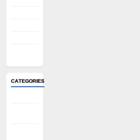
August 2022
July 2022
March 2022
February
2022
CATEGORIES
Anantapur
Andhra
Pradesh
Bhadradri
Kothagudem