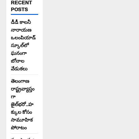
RECENT
POSTS
డీడీ కాలనీ
నారాయణ
ఒలంపియాడ్
స్కూల్‌లో
ఘనంగా
బోనాల
వేడుకలు
తెలంగాణ
రాష్ట్రవ్యాప్తం
గా
జైల్‌భరో..హ
క్కుల కోసం
సామూహిక
పోరాటం