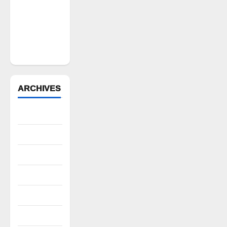
కార్యక్రమానికి
మత్స్యకారుల
సంపూర్ణ
మద్దతు
ARCHIVES
August 2026
July 2026
June 2026
May 2026
April 2026
March 2026