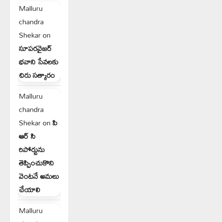
Malluru
chandra
Shekar
on
సూపరవైజర్
భవాని సేవలకు
చిరు సత్కారం
Malluru
chandra
Shekar
on
పి
ఆర్ సి
రిపోర్టును
తెప్పించుకొని
వెంటనే అమలు
చేయాలి
Malluru