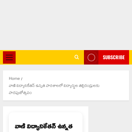
SUBSCRIBE
Primary
Menu
Home
వాణి విద్యానికేతన్ ఉన్నత పాఠశాలలో విద్యార్థుల తల్లిదండ్రులకు
పాదపుజోత్సవం
వాణి విద్యానికేతన్ ఉన్నత