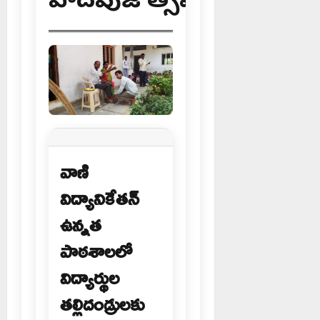
పాదపుజోత్సవం
వాణి
విద్యానికేతన్
ఉన్నత
పాఠశాలలో
విద్యార్థుల
తల్లిదండ్రులకు