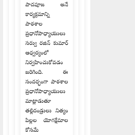
పాదపూజ అనే
కార్యక్రమాన్ని
పాఠశాల
ప్రధానోపాధ్యాయులు
సర్వు రజిన్ కుమార్
ఆధ్వర్యంలో
నిర్వహించుకోవడం
జరిగింది. ఈ
సందర్భంగా పాఠశాల
ప్రధానోపాధ్యాయులు
మాట్లాడుతూ
తల్లిదండ్రులు నిత్యం
పిల్లల యోగక్షేమాల
కోసమే