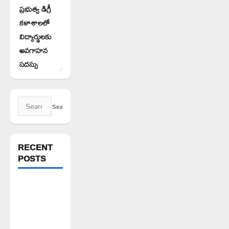
ప్రభుత్వ డిగ్రీ
కళాశాలలో
విద్యార్థులకు
అవగాహన
సదస్సు
Search
for:
RECENT
POSTS
డీడీ కాలనీ
నారాయణ
ఒలంపియాడ్
స్కూల్‌లో