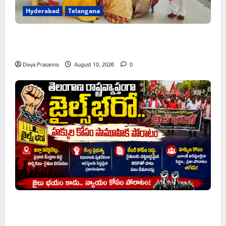
Hyderabad
Telangana
డీడీ కాలనీ నారాయణ ఒలంపియాడ్ స్కూల్‌లో ఘనంగా బోనాల
వేడుకలు
Divya Prasanna
August 10, 2026
0
తెలంగాణ రాష్ట్రవ్యాప్తంగా జైల్‌భరో..హక్కుల కోసం సామూహిక
పోరాటం