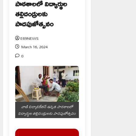
పాఠశాలలో విద్యార్థుల
తల్లిదండ్రులకు
పాదపుజోత్సవం
E69NEWS
March 16, 2024
0
వాణి విద్యానికేతన్ ఉన్నత పాఠశాలలో
విద్యార్థుల తల్లిదండ్రులకు పాదపుజోత్సవం