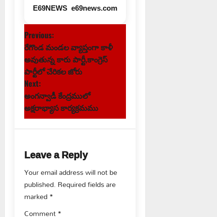
E69NEWS
e69news.com
P
Previous:
రేగొండ మండల వ్యాప్తంగా కాళీ
o
అవుతున్న కారు పార్టీ,కాంగ్రెస్
s
పార్టీలో చేరికల జోరు
Next:
t
అంగన్వాడీ కేంద్రములో
అక్షరాభ్యాస కార్యక్రమము
n
a
Leave a Reply
v
Your email address will not be
i
published.
Required fields are
g
marked
*
Comment
*