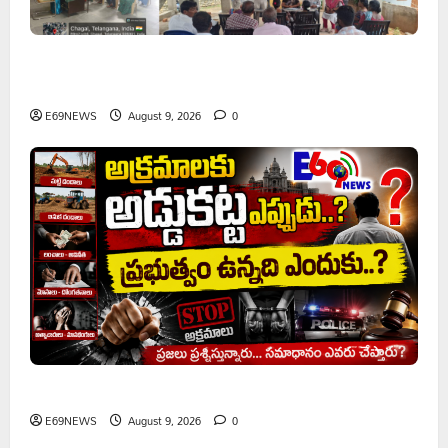
వరి సాగుకు బదులుగా ప్రత్యామ్నాయ పంటలపై రైతులు దృష్టి
సారించాలి
E69NEWS
August 9, 2026
0
అక్రమాలకు అడ్డుకట్ట ఎప్పుడు..? ప్రభుత్వం ఉన్నది ఎందుకు..?
E69NEWS
August 9, 2026
0