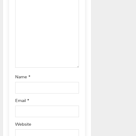
t
i
o
n
Name
*
Email
*
Website