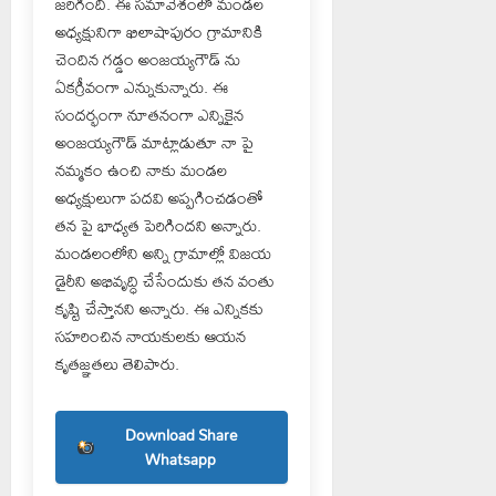
జరిగింది. ఈ సమావేశంలో మండల
అధ్యక్షునిగా ఖిలాషాపురం గ్రామానికి
చెందిన గడ్డం అంజయ్యగౌడ్ ను
ఏకగ్రీవంగా ఎన్నుకున్నారు. ఈ
సందర్భంగా నూతనంగా ఎన్నికైన
అంజయ్యగౌడ్ మాట్లాడుతూ నా పై
నమ్మకం ఉంచి నాకు మండల
అధ్యక్షులుగా పదవి అప్పగించడంతో
తన పై భాధ్యత పెరిగిందని అన్నారు.
మండలంలోని అన్ని గ్రామాల్లో విజయ
డైరీని అభివృద్ధి చేసేందుకు తన వంతు
కృష్టి చేస్తానని అన్నారు. ఈ ఎన్నికకు
సహరించిన నాయకులకు ఆయన
కృతజ్ఞతలు తెలిపారు.
Download Share
Whatsapp