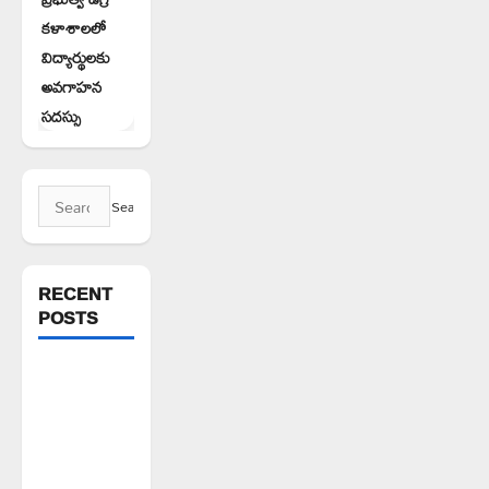
కళాశాలలో
విద్యార్థులకు
అవగాహన
సదస్సు
Search
for:
RECENT
POSTS
వరి సాగుకు
బదులుగా
ప్రత్యామ్నాయ
పంటలపై
రైతులు దృష్టి