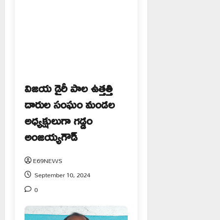
విజయ డైరీ పాల ఉత్తత్తి
దారుల సంఘం మండల
అధ్యక్షులుగా గడ్డం
అంజయ్యగౌడ్
E69NEWS
September 10, 2024
0