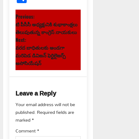
P
Previous:
టి పీసీసీ అధ్యక్షునికి శుభాకాంక్షలు
o
తెలుపుతున్న కాంగ్రెస్ నాయకులు
s
Next:
వరద బాధితులకు అండగా
t
మరిపెడ డివిజన్ ఫెర్టిలైజర్స్
అసోసియేషన్
n
a
Leave a Reply
v
Your email address will not be
i
published.
Required fields are
g
marked
*
Comment
*
a