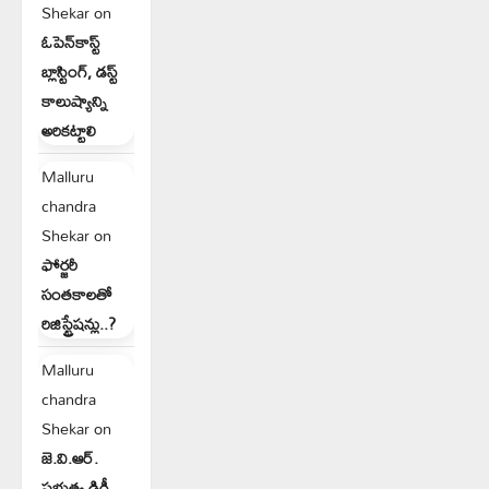
Shekar
on
ఓపెన్‌కాస్ట్
బ్లాస్టింగ్, డస్ట్
కాలుష్యాన్ని
అరికట్టాలి
Malluru
chandra
Shekar
on
ఫోర్జరీ
సంతకాలతో
రిజిస్ట్రేషన్లు..?
Malluru
chandra
Shekar
on
జె.వి.ఆర్.
ప్రభుత్వ డిగ్రీ