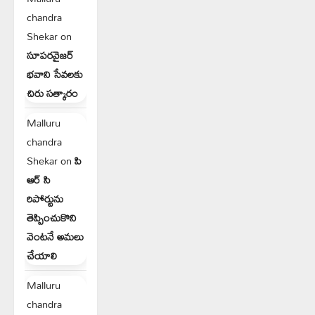
chandra
Shekar
on
సూపరవైజర్
భవాని సేవలకు
చిరు సత్కారం
Malluru
chandra
Shekar
on
పి
ఆర్ సి
రిపోర్టును
తెప్పించుకొని
వెంటనే అమలు
చేయాలి
Malluru
chandra