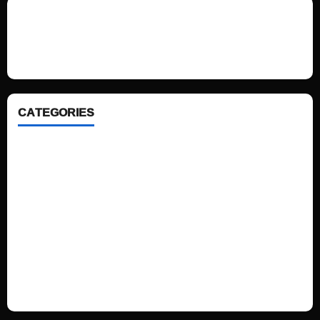
We love WordPress and we are here to provide you with professional
looking WordPress themes so that you can take your website one step
ahead. We focus on simplicity, elegant design and clean code.
CATEGORIES
Home
Sports
Politics
Technology
Fashion
Health