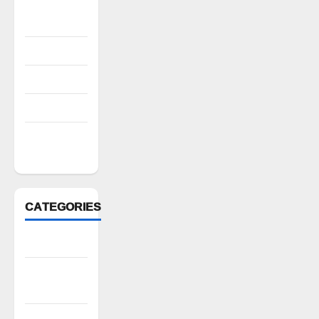
October
2022
August 2022
July 2022
March 2022
February
2022
CATEGORIES
Anantapur
Andhra
Pradesh
Bhadradri