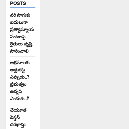
POSTS
వరి సాగుకు
బదులుగా
ప్రత్యామ్నాయ
పంటలపై
రైతులు దృష్టి
సారించాలి
అక్రమాలకు
అడ్డుకట్ట
ఎప్పుడు..?
ప్రభుత్వం
ఉన్నది
ఎందుకు..?
చేయూత
పెన్షన్
దరఖాస్తు