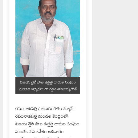
విజయ డైరీ పాల ఉత్తత్తి దారుల సంఘం
మండల అధ్యక్షులుగా గడ్డం అంజయ్యగౌడ్
రఘునాథపల్లి / తెలుగు గళం న్యూస్ :
రఘునాథపల్లి మండల కేంద్రంలో
విజయ డైరీ పాల ఉత్తత్తి దారుల సంఘం
మండల సమావేశం ఆదివారం