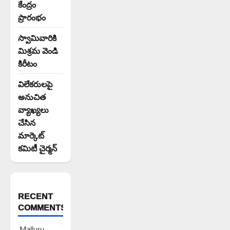
కేంద్రం
ప్రారంభం
స్వామివారికి
మిశ్రమ వెండి
కిరీటం
విలేకరులపై
అనుచిత
వ్యాఖ్యలు
చేసిన
మార్కెట్
కమిటీ చైర్మన్‌
RECENT
COMMENTS
Malluru