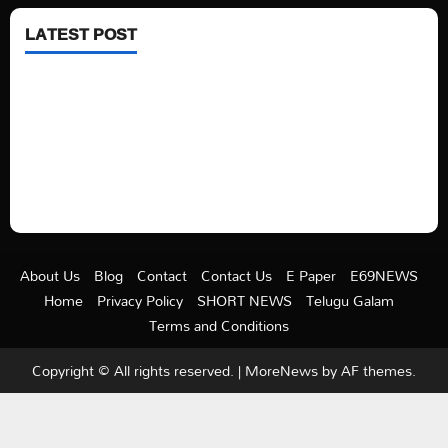
LATEST POST
See latest Trump and Biden polling of America
Electric trains in Ukrainian cities
A volcano is erupting again in Japan
A healthy diet is always better than dieting.
About Us
Blog
Contact
Contact Us
E Paper
E69NEWS
Home
Privacy Policy
SHORT NEWS
Telugu Galam
Terms and Conditions
Copyright © All rights reserved.
|
MoreNews
by AF themes.