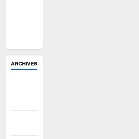
విలేకరులపై
అనుచిత
వ్యాఖ్యలు
చేసిన
మార్కెట్
కమిటీ చైర్మన్‌
ARCHIVES
August 2026
July 2026
June 2026
May 2026
April 2026