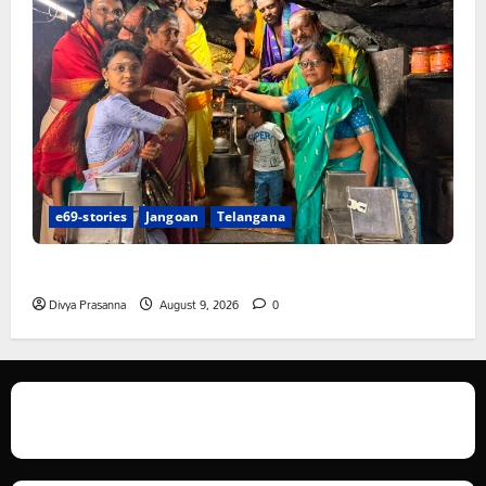
e69-stories
Jangoan
Telangana
స్వామివారికి మిశ్రమ వెండి కిరీటం
Divya Prasanna
August 9, 2026
0