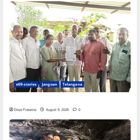
e69-stories
Jangoan
Telangana
చేయూత పెన్షన్ దరఖాస్తు కేంద్రం ప్రారంభం
Divya Prasanna
August 9, 2026
0