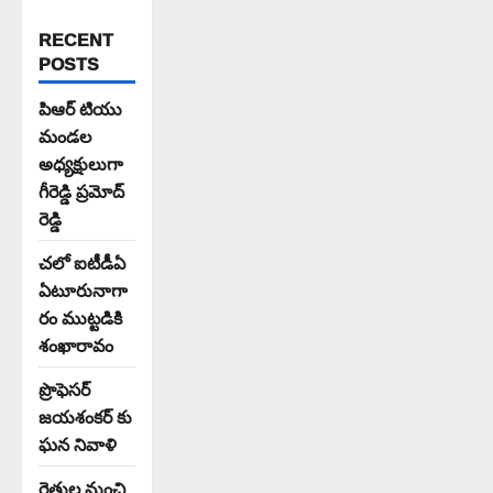
RECENT
POSTS
పిఆర్ టియు
మండల
అధ్యక్షులుగా
గీరెడ్డి ప్రమోద్
రెడ్డి
చలో ఐటీడీఏ
ఏటూరునాగా
రం ముట్టడికి
శంఖారావం
ప్రొఫెసర్
జయశంకర్ కు
ఘన నివాళి
రైతుల నుంచి