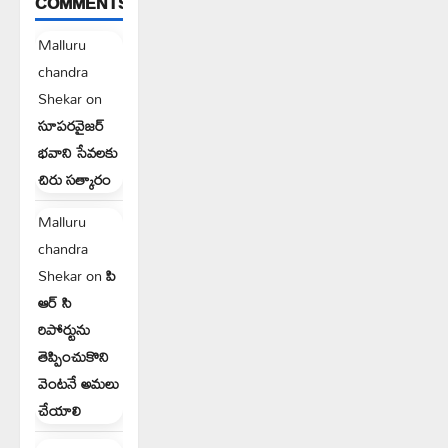
COMMENTS
Malluru
chandra
Shekar
on
సూపరవైజర్
భవాని సేవలకు
చిరు సత్కారం
Malluru
chandra
Shekar
on
పి
ఆర్ సి
రిపోర్టును
తెప్పించుకొని
వెంటనే అమలు
చేయాలి