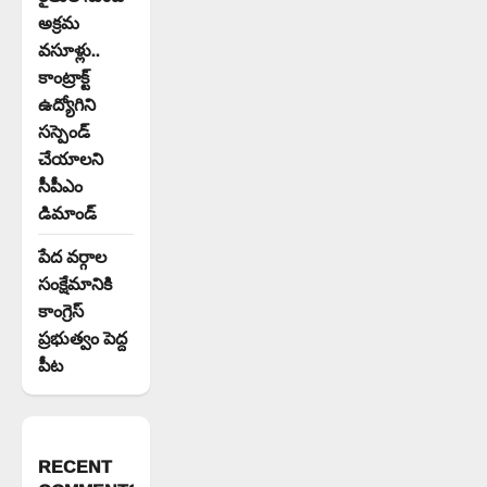
అక్రమ
వసూళ్లు..
కాంట్రాక్ట్
ఉద్యోగిని
సస్పెండ్
చేయాలని
సీపీఎం
డిమాండ్
పేద వర్గాల
సంక్షేమానికి
కాంగ్రెస్
ప్రభుత్వం పెద్ద
పీట
RECENT