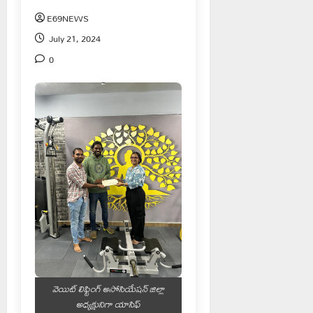
E69NEWS
July 21, 2024
0
వెయిట్ లిఫ్టింగ్ అసోసియేషన్ జిల్లా
అధ్యక్షునిగా యాసిఫ్