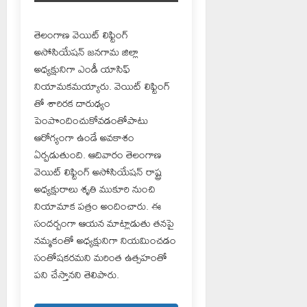
తెలంగాణ వెయిట్ లిఫ్టింగ్
అసోసియేషన్ జనగామ జిల్లా
అధ్యక్షునిగా ఎండీ యాసిఫ్
నియామకమయ్యారు. వెయిట్ లిఫ్టింగ్
తో శారిరక దారుఢ్యం
పెంపొందించుకోవడంతోపాటు
ఆరోగ్యంగా ఉండే అవకాశం
ఏర్పడుతుంది. ఆదివారం తెలంగాణ
వెయిట్ లిఫ్టింగ్ అసోసియేషన్ రాష్ట్ర
అధ్యక్షురాలు శృతి ముకూరి నుంచి
నియామాక పత్రం అందించారు. ఈ
సందర్బంగా ఆయన మాట్లాడుతు తనపై
నమ్మకంతో అధ్యక్షునిగా నియమించడం
సంతోషకరమని మరింత ఉత్సహంతో
పని చేస్తానని తెలిపారు.