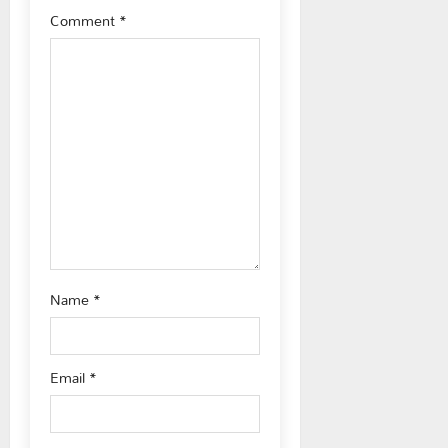
g
Comment
*
a
t
i
o
n
Name
*
Email
*