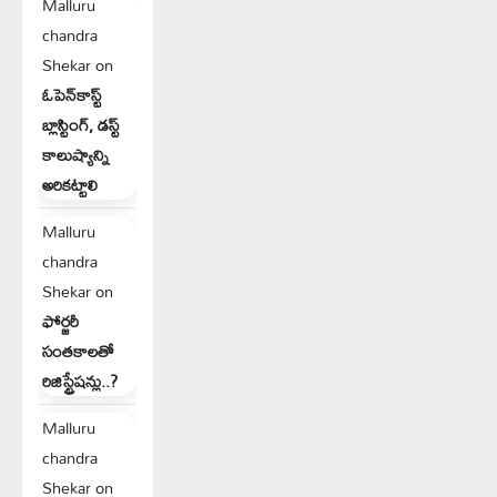
Malluru
chandra
Shekar
on
ఓపెన్‌కాస్ట్
బ్లాస్టింగ్, డస్ట్
కాలుష్యాన్ని
అరికట్టాలి
Malluru
chandra
Shekar
on
ఫోర్జరీ
సంతకాలతో
రిజిస్ట్రేషన్లు..?
Malluru
chandra
Shekar
on