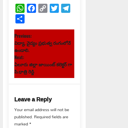
WhatsApp
Facebook
Copy
Twitter
Telegram
Link
Share
P
Previous:
విద్యా, వైద్యం ప్రభుత్వ రంగంలోనే
o
ఉండాలి.
s
Next:
ఏలూరు జిల్లా జాయింట్ కలెక్టర్ గా
t
పి.ధాత్రి రెడ్డి
n
a
Leave a Reply
v
Your email address will not be
published.
Required fields are
i
marked
*