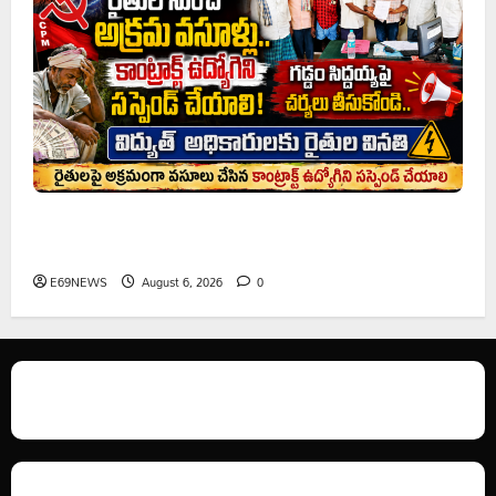
రైతుల నుంచి అక్రమ వసూళ్లు.. కాంట్రాక్ట్ ఉద్యోగిని సస్పెండ్
చేయాలని సీపీఎం డిమాండ్
E69NEWS
August 6, 2026
0
We love WordPress and we are here to provide you with professional