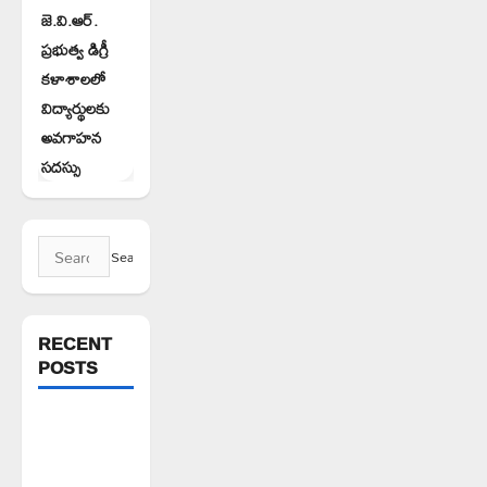
జె.వి.ఆర్.
ప్రభుత్వ డిగ్రీ
కళాశాలలో
విద్యార్థులకు
అవగాహన
సదస్సు
Search
for:
RECENT
POSTS
పిఆర్ టియు
మండల
అధ్యక్షులుగా