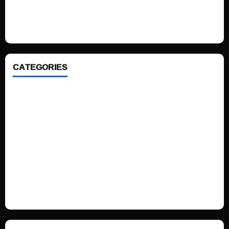
looking WordPress themes so that you can take your website one step
ahead. We focus on simplicity, elegant design and clean code.
CATEGORIES
Home
Sports
Politics
Technology
Fashion
Health