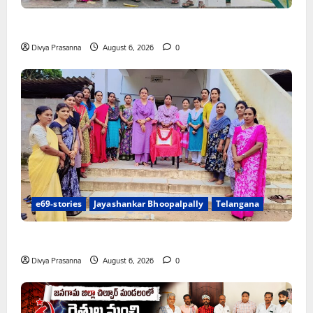
చలో ఐటీడీఏ ఏటూరునాగారం ముట్టడికి శంఖారావం
Divya Prasanna
August 6, 2026
0
e69-stories
Jayashankar Bhoopalpally
Telangana
ప్రొఫెసర్ జయశంకర్ కు ఘన నివాళి
Divya Prasanna
August 6, 2026
0