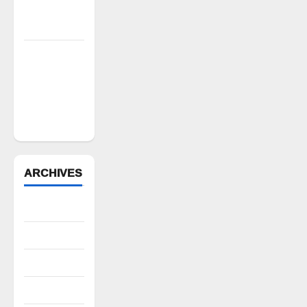
సీపీఎం
డిమాండ్
పేద వర్గాల
సంక్షేమానికి
కాంగ్రెస్
ప్రభుత్వం పెద్ద
పీట
ARCHIVES
August 2026
July 2026
June 2026
May 2026