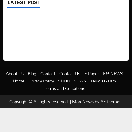
LATEST POST
See latest Trump and Biden polling of America
Electric trains in Ukrainian cities
A volcano is erupting again in Japan
A healthy diet is always better than dieting.
About Us
Blog
Contact
Contact Us
E Paper
E69NEWS
Home
Privacy Policy
SHORT NEWS
Telugu Galam
Terms and Conditions
Copyright © All rights reserved.
|
MoreNews
by AF themes.