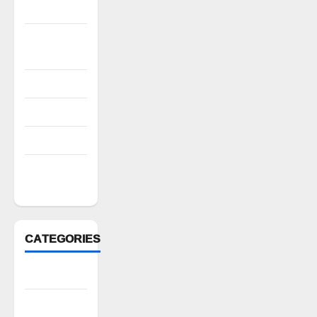
2022
October
2022
August 2022
July 2022
March 2022
February
2022
CATEGORIES
Anantapur
Andhra