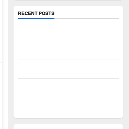
RECENT POSTS
FFS యాప్ విధానం రద్దు చేయాలి: మోరంపూడి
వెంకటేశ్వరరావు
కూటమి ప్రభుత్వం ఎన్నికల ముందు విద్యార్థులకు ఇచ్చిన
హామీలను వెంటనే అమలు చేయాలి: ఎస్ఎఫ్ఐ”
పీఆర్సీ సమస్యల పరిష్కారానికి నల్ల బ్యాడ్జీలతో
ఉపాధ్యాయుల నిరసన”
ఆపదలో ఉన్న కుటుంబానికి చేయూత ఫౌండేషన్ మానవతా
సహాయం
పోడు భూముల్లో ఫారెస్ట్ ట్రెంచింగ్‌పై భగ్గుమన్న మల్యాల
గ్రామస్థులు