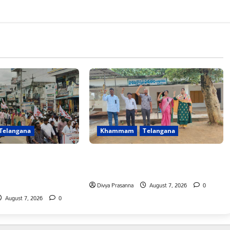
Telangana
Khammam
Telangana
 ఎన్నికల ముందు
పీఆర్సీ సమస్యల పరిష్కారానికి నల్ల
చిన హామీలను వెంటనే
బ్యాడ్జీలతో ఉపాధ్యాయుల నిరసన”
ఎస్ఎఫ్ఐ”
Divya Prasanna
August 7, 2026
0
August 7, 2026
0