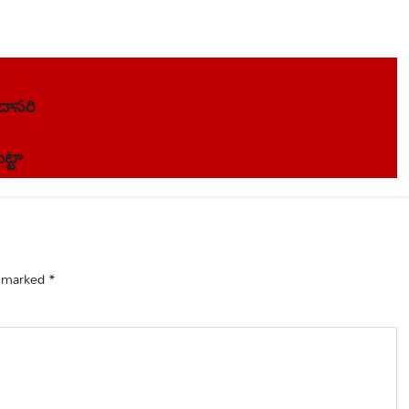
 దాసరి
ట్టా
e marked
*