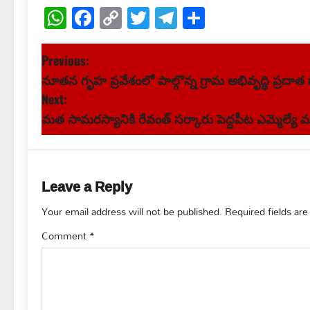
WhatsApp
Facebook
Copy
Twitter
Telegram
Share
Link
P
Previous:
నూతన గృహ ప్రవేశంలో పాల్గొన్న గ్రామ అభివృద్ధి ప్రదాత
o
Next:
s
మత సామరస్యానికి రేవంత్ సర్కారు పెద్దపీట ఎమ్మెల్యే మ
t
n
Leave a Reply
a
Your email address will not be published.
Required fields ar
v
Comment
*
i
g