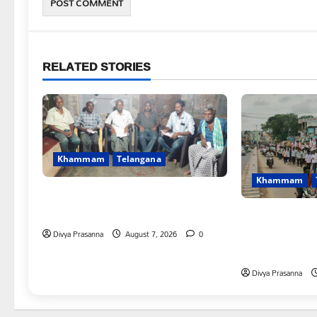
RELATED STORIES
Khammam
Telangana
Khammam
FFS యాప్ విధానం రద్దు చేయాలి:
మోరంపూడి వెంకటేశ్వరరావు
కూటమి ప్రభుత్వం
విద్యార్థులకు ఇచ్
Divya Prasanna
August 7, 2026
0
అమలు చేయాలి: 
Divya Prasanna