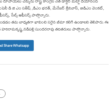
రూపాయలు చెక్కును రాష్ట్ర కాంగ్రెస్ నేత డాక్టర్ మట్టా దయానంద్
 డి జి ఎం సతీష్ ,డిఎం భరత్, మేనేజర్ శ్రీనివాస్, బిడిఎం వెంకట్,
ర్స్, సేల్స్ ఆఫీసర్స్ పాల్గొన్నారు.
ిగి ఉండడం తమ బాధ్యతగా భావించి సరైన బీమా కలిగి ఉండాలని తెలిపారు.ఈ
 హరిరామకృష్ణ,నడిపల్లి సుందరరావు తదితరులు పాల్గొన్నారు.
d Share Whatsapp
s