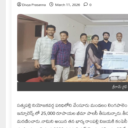
Divya Prasanna
March 11, 2026
0
శ్రీరామ్ లైఫ్
సత్తుపల్లి నియోజకవర్గ పరిధిలోని వేంసూరు మండలం లింగపాలెం గ్రా
ఇన్సూరెన్స్ లో 25,000 రూపాయల భీమా పాలసీ తీసుకున్నారు.తీసుక
మరణించారు.నామిని అయిన తన భార్య రాంపల్లి విజయకి కంపెనీ