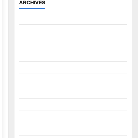
ARCHIVES
August 2026
July 2026
June 2026
May 2026
April 2026
March 2026
February 2026
January 2026
December 2025
November 2025