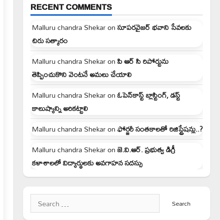
RECENT COMMENTS
Malluru chandra Shekar
on
సూపరవైజర్ భవాని సేవలకు
చిరు సత్కారం
Malluru chandra Shekar
on
పి ఆర్ సి రిపోర్టును
తెప్పించుకొని వెంటనే అమలు చేయాలి
Malluru chandra Shekar
on
ఓపెన్‌కాస్ట్ బ్లాస్టింగ్, డస్ట్
కాలుష్యాన్ని అరికట్టాలి
Malluru chandra Shekar
on
ఫోర్జరీ సంతకాలతో రిజిస్ట్రేషన్లు..?
Malluru chandra Shekar
on
జె.వి.ఆర్. ప్రభుత్వ డిగ్రీ
కళాశాలలో విద్యార్థులకు అవగాహన సదస్సు
Search
for: