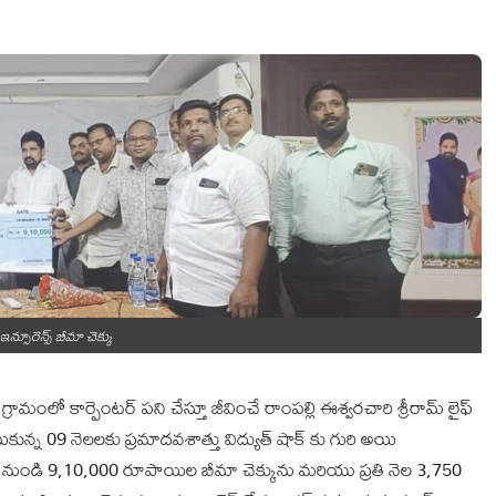
 ఇన్సూరెన్స్ బీమా చెక్కు
మంలో కార్పెంటర్ పని చేస్తూ జీవించే రాంపల్లి ఈశ్వరచారి శ్రీరామ్ లైఫ్
ున్న 09 నెలలకు ప్రమాదవశాత్తు విద్యుత్ షాక్ కు గురి అయి
 నుండి 9,10,000 రూపాయిల బీమా చెక్కును మరియు ప్రతి నెల 3,750