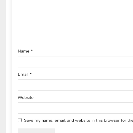
a
t
i
o
Name
*
n
Email
*
Website
Save my name, email, and website in this browser for th