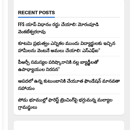
RECENT POSTS
FFS యాప్ విధానం రద్దు చేయాలి: మోరంపూడి
వెంకటేశ్వరరావు
కూటమి ప్రభుత్వం ఎన్నికల ముందు విద్యార్థులకు ఇచ్చిన
హామీలను వెంటనే అమలు చేయాలి: ఎస్ఎఫ్ఐ”
పీఆర్సీ సమస్యల పరిష్కారానికి నల్ల బ్యాడ్జీలతో
ఉపాధ్యాయుల నిరసన”
ఆపదలో ఉన్న కుటుంబానికి చేయూత ఫౌండేషన్ మానవతా
సహాయం
పోడు భూముల్లో ఫారెస్ట్ ట్రెంచింగ్‌పై భగ్గుమన్న మల్యాల
గ్రామస్థులు