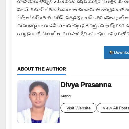
రూపాయలు చొప్పున 2039 వరకు పెన్షన్ మొత్తం 15 లక్షల 85 వేలు 
విజయ్ కుమార్ చేతుల మీదుగా అందించారు.ఈ కార్యక్రమంలో కంపెనీ
సేల్స్ ఆఫీసర్ బొంతు సతీష్, సత్తుపల్లి బ్రాంచ్ ఇతర డెవలప్మెంట్ ఆఫీస
ఈ సందర్భంగా కంపెనీ యాజమాన్యం ప్రతి వ్యక్తి ఇన్సూరెన్స్ కల
కార్యక్రమంలో: ఏజెంట్ లు కూరపాటి శ్రీనివాసరావు (నాని),యశోద
Downloa
ABOUT THE AUTHOR
Divya Prasanna
Author
Visit Website
View All Post