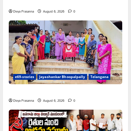
చలో ఐటీడీఏ ఏటూరునాగారం ముట్టడికి శంఖారావం
Divya Prasanna
August 6, 2026
0
e69-stories
Jayashankar Bhoopalpally
Telangana
ప్రొఫెసర్ జయశంకర్ కు ఘన నివాళి
Divya Prasanna
August 6, 2026
0