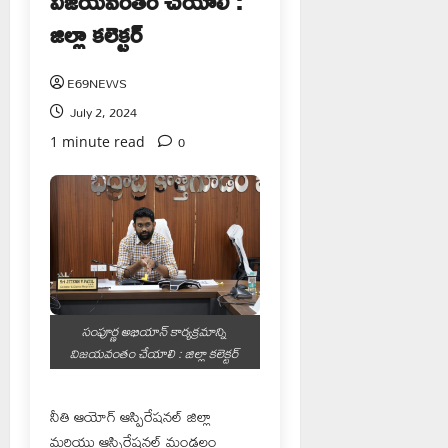
విజయవంతం చేయాలి :
జిల్లా కలెక్టర్
E69NEWS
July 2, 2024
0
1 minute read
సంపూర్ణ అభియాన్ కార్యక్రమాన్ని
విజయవంతం చేయాలి : జిల్లా కలెక్టర్
నీతి ఆయోగ్ ఆస్పిరేషనల్ జిల్లా
మరియు ఆస్పిరేషనల్ మండలం