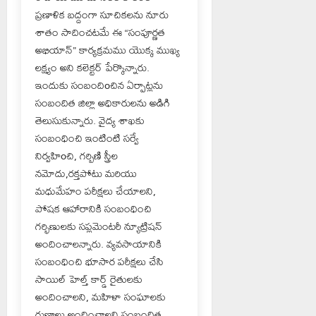
ప్రణాళిక బద్దంగా సూచికలను నూరు
శాతం సాదించటమే ఈ “సంపూర్ణత
అభియాన్” కార్యక్రమము యొక్క ముఖ్య
లక్ష్యం అని కలెక్టర్ పేర్కొన్నారు.
ఇందుకు సంబందిoచిన ఏర్పాట్లను
సంబందిత జిల్లా అధికారులను అడిగి
తెలుసుకున్నారు. వైద్య శాఖకు
సంబంధించి ఇంటింటి సర్వే
నిర్వహిoచి, గర్బిణి స్త్రీల
నమోదు,రక్తపోటు మరియు
మధుమేహం పరీక్షలు చేయాలని,
పోషక ఆహారానికి సంబంధించి
గర్భిణులకు సప్లమెంటరీ న్యూట్రిషన్
అందించాలన్నారు. వ్యవసాయానికి
సంబంధించి భూసార పరీక్షలు చేసి
సాయిల్ హెల్త్ కార్డ్ రైతులకు
అందించాలని, మహిళా సంఘాలకు
రుణాలు అందించాలని సంబందిత