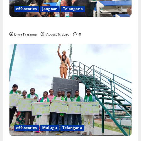
e69-stories
Jangoan
Telangana
పిఆర్ టియు మండల అధ్యక్షులుగా గీరెడ్డి ప్రమోద్ రెడ్డి
Divya Prasanna
August 6, 2026
0
e69-stories
Mulugu
Telangana