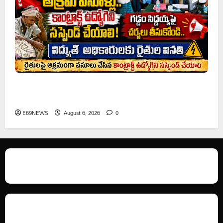
రైతుల నుంచి అక్రమ వసూళ్లు.. కాంట్రాక్ట్ ఉద్యోగిని సస్పెండ్
చేయాలని సీపీఎం డిమాండ్
E69NEWS
August 6, 2026
0
We love WordPress and we are here to provide you with professional
looking WordPress themes so that you can take your website one step