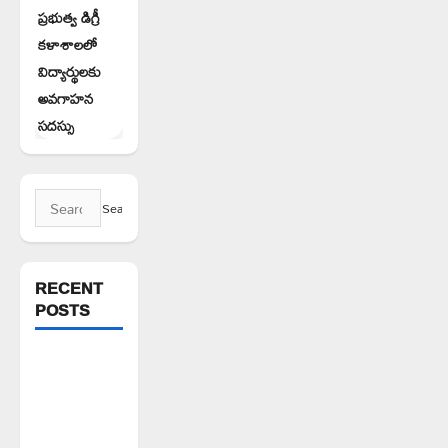
ప్రభుత్వ డిగ్రీ
కళాశాలలో
విద్యార్థులకు
అవగాహన
సదస్సు
Search
for:
RECENT
POSTS
పిఆర్ టియు
మండల
అధ్యక్షులుగా
గీరెడ్డి ప్రమోద్