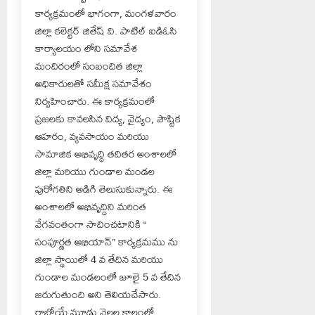
కార్యక్రమంలో భాగంగా, మంగళవారం
జిల్లా కలెక్టర్ జితేష్ వి. పాటిల్ ఐడిఓసి
కార్యాలయం లోని సమావేశ
మందిరంలో సంబందిత జిల్లా
అధికారులతో సమీక్ష సమావేశం
నిర్వహించారు. ఈ కార్యక్రమంలో
ప్రజలకు కావలసిన విద్య, వైద్యం, పౌష్టిక
ఆహరం, వ్యవసాయం మరియు
సామాజిక అభివృద్ధి తదితర అంశాలలో
జిల్లా మరియు గుండాల మండల
పురోగతిని అడిగి తెలుసుకున్నారు. ఈ
అంశాలలో అభివృద్దిని మరింత
వేగవంతంగా సాదించటానికి “
సంపూర్ణత అభియాన్” కార్యక్రమము ను
జిల్లా స్థాయిలో 4 వ తేదిన మరియు
గుండాల మండలంలో జూలై 5 వ తేదిన
జరుగుతుంది అని తెలియచేసారు.
రాబోయే మూడు నెలల కాలంలో