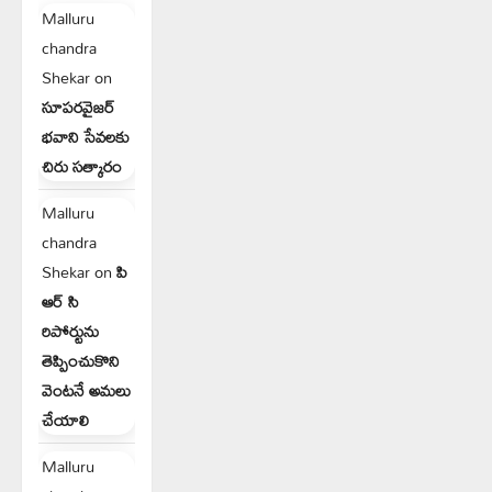
Malluru
chandra
Shekar
on
సూపరవైజర్
భవాని సేవలకు
చిరు సత్కారం
Malluru
chandra
Shekar
on
పి
ఆర్ సి
రిపోర్టును
తెప్పించుకొని
వెంటనే అమలు
చేయాలి
Malluru