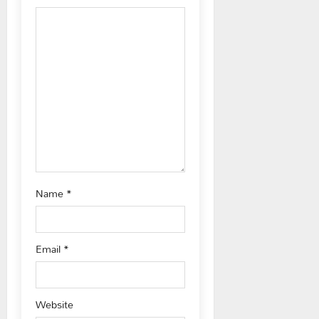
a
t
i
o
n
Name
*
Email
*
Website