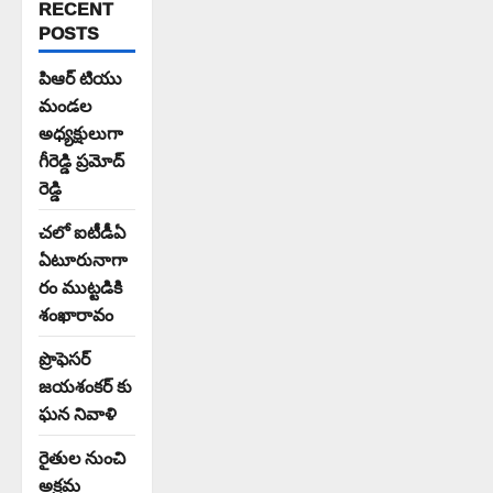
RECENT
POSTS
పిఆర్ టియు
మండల
అధ్యక్షులుగా
గీరెడ్డి ప్రమోద్
రెడ్డి
చలో ఐటీడీఏ
ఏటూరునాగా
రం ముట్టడికి
శంఖారావం
ప్రొఫెసర్
జయశంకర్ కు
ఘన నివాళి
రైతుల నుంచి
అక్రమ