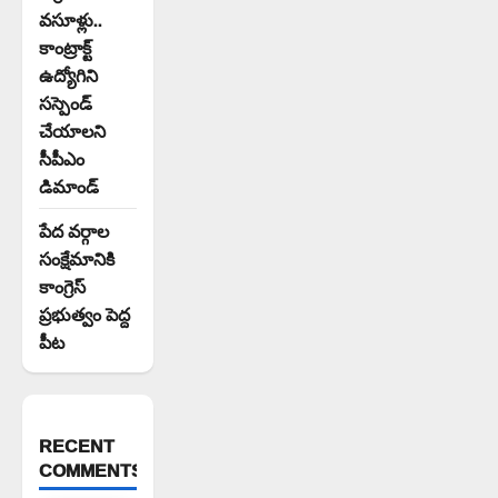
వసూళ్లు..
కాంట్రాక్ట్
ఉద్యోగిని
సస్పెండ్
చేయాలని
సీపీఎం
డిమాండ్
పేద వర్గాల
సంక్షేమానికి
కాంగ్రెస్
ప్రభుత్వం పెద్ద
పీట
RECENT
COMMENTS