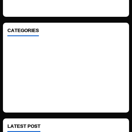
ahead. We focus on simplicity, elegant design and clean code.
CATEGORIES
Home
Sports
Politics
Technology
Fashion
Health
LATEST POST