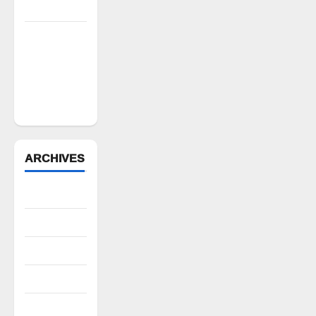
డిమాండ్
పేద వర్గాల
సంక్షేమానికి
కాంగ్రెస్
ప్రభుత్వం పెద్ద
పీట
ARCHIVES
August 2026
July 2026
June 2026
May 2026
April 2026