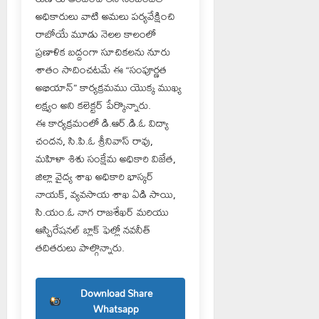
అధికారులు వాటి అమలు పర్యవేక్షించి
రాబోయే మూడు నెలల కాలంలో
ప్రణాళిక బద్దంగా సూచికలను నూరు
శాతం సాదించటమే ఈ “సంపూర్ణత
అభియాన్” కార్యక్రమము యొక్క ముఖ్య
లక్ష్యం అని కలెక్టర్ పేర్కొన్నారు.
ఈ కార్యక్రమంలో డి.ఆర్.డి.ఓ విద్యా
చందన, సి.పి.ఓ శ్రీనివాస్ రావు,
మహిళా శిశు సంక్షేమ అధికారి విజేత,
జిల్లా వైద్య శాఖ అధికారి భాస్కర్
నాయక్, వ్యవసాయ శాఖ ఏడి సాయి,
సి.యం.ఓ నాగ రాజశేఖర్ మరియు
ఆస్పిరేషనల్ బ్లాక్ ఫెల్లో నవనీత్
తదితరులు పాల్గొన్నారు.
Download Share
Whatsapp