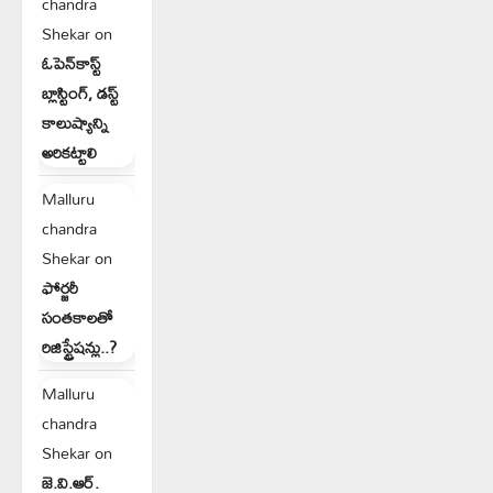
chandra
Shekar
on
ఓపెన్‌కాస్ట్
బ్లాస్టింగ్, డస్ట్
కాలుష్యాన్ని
అరికట్టాలి
Malluru
chandra
Shekar
on
ఫోర్జరీ
సంతకాలతో
రిజిస్ట్రేషన్లు..?
Malluru
chandra
Shekar
on
జె.వి.ఆర్.