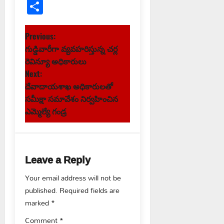
Link
Share
P
Previous:
గుడ్డివారీగా వ్యవహరిస్తున్న చర్ల
o
రెవిన్యూ అధికారులు
s
Next:
దేవాదాయశాఖ అధికారులతో
t
సమీక్షా సమావేశం నిర్వహించిన
ఎమ్మెల్యే గండ్ర
n
a
Leave a Reply
v
Your email address will not be
i
published.
Required fields are
g
marked
*
Comment
*