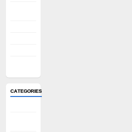
October
2022
August 2022
July 2022
March 2022
February
2022
CATEGORIES
Anantapur
Andhra
Pradesh